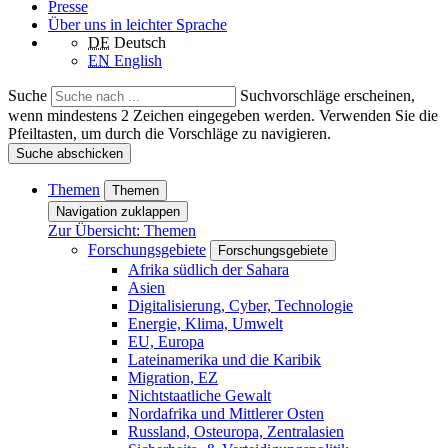
Presse
Über uns in leichter Sprache
DE
Deutsch
EN
English
Suche
Suchvorschläge erscheinen,
wenn mindestens 2 Zeichen eingegeben werden. Verwenden Sie die
Pfeiltasten, um durch die Vorschläge zu navigieren.
Suche abschicken
Themen
Themen
Navigation zuklappen
Zur Übersicht: Themen
Forschungsgebiete
Forschungsgebiete
Afrika südlich der Sahara
Asien
Digitalisierung, Cyber, Technologie
Energie, Klima, Umwelt
EU, Europa
Lateinamerika und die Karibik
Migration, EZ
Nichtstaatliche Gewalt
Nordafrika und Mittlerer Osten
Russland, Osteuropa, Zentralasien