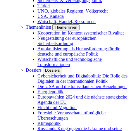
Sicherheits- & Verteidigungspolitik
Türkei
UNO, globales Regieren, Völkerrecht
USA, Kanada
Wirtschaft, Handel, Ressourcen
Themenlinien
Themenlinien
Kooperation im Kontext systemischer Rivalität
Neugestaltung der europäischen
Sicherheitsordnung
Autokratisierung als Herausforderung für die
deutsche und europäische Politik
Wirtschaftliche und technologische
Transformationen
Dossiers
Dossiers
Cybersicherheit und Digitalpolitik: Die Rolle des
Digitalen in der internationalen Politik
Die USA und die transatlantischen Beziehungen
Energiepolitik
Europawahlen 2024 und die nächste strategische
Agenda der EU
Flucht und Migration
Foresight: Vorausschau auf mögliche
Überraschungen
Klimapolitik
Russlands Krieg gegen die Ukraine und seine