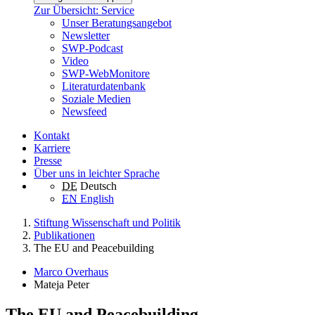
Zur Übersicht: Service
Unser Beratungsangebot
Newsletter
SWP-Podcast
Video
SWP-WebMonitore
Literaturdatenbank
Soziale Medien
Newsfeed
Kontakt
Karriere
Presse
Über uns in leichter Sprache
DE
Deutsch
EN
English
Stiftung Wissenschaft und Politik
Publikationen
The EU and Peacebuilding
Marco Overhaus
Mateja Peter
The EU and Peacebuilding