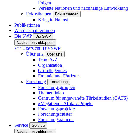
Folgen
Vereinte Nationen und nachhaltige Entwicklung
Fokusthemen
Fokusthemen
Krieg in Nahost
Publikationen
Wissenschaftler:innen
Die SWP
Die SWP
Navigation zuklappen
Zur Übersicht: Die SWP
Über uns
Über uns
Team A-Z
Organisation
Grundlegendes
Freunde und Förderer
Forschung
Forschung
Forschungsgruppen
Themenlinien
Centrum für angewandte Türkeistudien (CATS)
»Megatrends Afrika«-Projekt
Forschungsprojekte
Forschungscluster
Forschungsrahmen
Service
Service
Navigation zuklappen