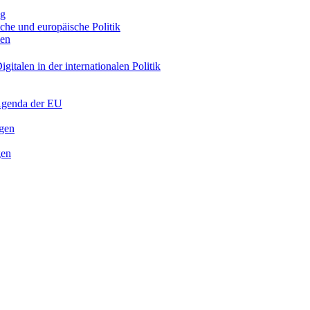
ng
sche und europäische Politik
nen
gitalen in der internationalen Politik
 Agenda der EU
ngen
gen