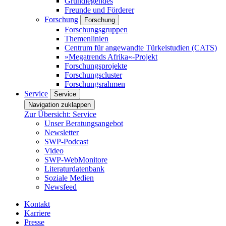
Grundlegendes
Freunde und Förderer
Forschung
Forschung
Forschungsgruppen
Themenlinien
Centrum für angewandte Türkeistudien (CATS)
»Megatrends Afrika«-Projekt
Forschungsprojekte
Forschungscluster
Forschungsrahmen
Service
Service
Navigation zuklappen
Zur Übersicht: Service
Unser Beratungsangebot
Newsletter
SWP-Podcast
Video
SWP-WebMonitore
Literaturdatenbank
Soziale Medien
Newsfeed
Kontakt
Karriere
Presse