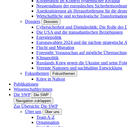
Kooperation im Kontext systemischer Rivalität
Neugestaltung der europäischen Sicherheitsordnu
Autokratisierung als Herausforderung für die deut
Wirtschaftliche und technologische Transformatio
Dossiers
Dossiers
Cybersicherheit und Digitalpolitik: Die Rolle des Di
Die USA und die transatlantischen Beziehungen
Energiepolitik
Europawahlen 2024 und die nächste strategische
Flucht und Migration
Foresight: Vorausschau auf mögliche Überraschu
Klimapolitik
Russlands Krieg gegen die Ukraine und seine Fol
Vereinte Nationen und nachhaltige Entwicklung
Fokusthemen
Fokusthemen
Krieg in Nahost
Publikationen
Wissenschaftler:innen
Die SWP
Die SWP
Navigation zuklappen
Zur Übersicht: Die SWP
Über uns
Über uns
Team A-Z
Organisation