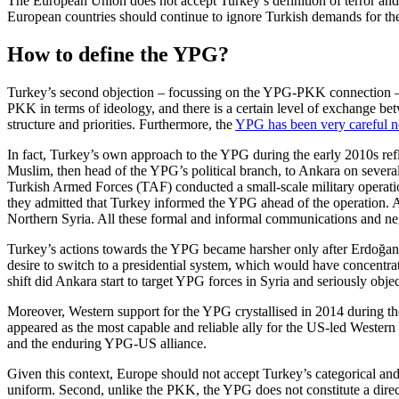
The European Union does not accept Turkey’s definition of terror and i
European countries should continue to ignore Turkish demands for the e
How to define the YPG?
Turkey’s second objection – focussing on the YPG-PKK connection – c
PKK in terms of ideology, and there is a certain level of exchange 
structure and priorities. Furthermore, the
YPG has been very careful no
In fact, Turkey’s own approach to the YPG during the early 2010s refl
Muslim, then head of the YPG’s political branch, to Ankara on severa
Turkish Armed Forces (TAF) conducted a small-scale military operatio
they admitted that Turkey informed the YPG ahead of the operation. A
Northern Syria. All these formal and informal communications and neg
Turkey’s actions towards the YPG became harsher only after Erdoğan en
desire to switch to a presidential system, which would have concentra
shift did Ankara start to target YPG forces in Syria and seriously obj
Moreover, Western support for the YPG crystallised in 2014 during the 
appeared as the most capable and reliable ally for the US-led Western
and the enduring YPG-US alliance.
Given this context, Europe should not accept Turkey’s categorical and 
uniform. Second, unlike the PKK, the YPG does not constitute a direct s