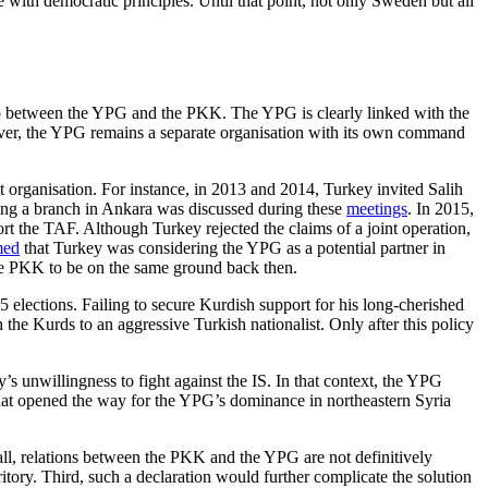
 with democratic principles. Until that point, not only Sweden but all
ip between the YPG and the PKK. The YPG is clearly linked with the
ever, the YPG remains a separate organisation with its own command
t organisation. For instance, in 2013 and 2014, Turkey invited Salih
ning a branch in Ankara was discussed during these
meetings
. In 2015,
t the TAF. Although Turkey rejected the claims of a joint operation,
med
that Turkey was considering the YPG as a potential partner in
the PKK to be on the same ground back then.
 elections. Failing to secure Kurdish support for his long-cherished
he Kurds to an aggressive Turkish nationalist. Only after this policy
’s unwillingness to fight against the IS. In that context, the YPG
 that opened the way for the YPG’s dominance in northeastern Syria
 all, relations between the PKK and the YPG are not definitively
ritory. Third, such a declaration would further complicate the solution