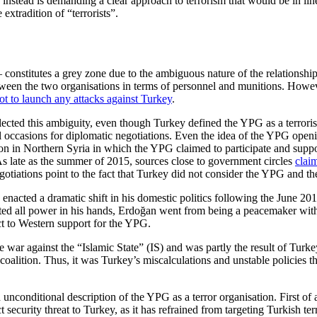
nstead is demanding a clear approach to terrorism that would be in line
xtradition of “terrorists”.
onstitutes a grey zone due to the ambiguous nature of the relationsh
between the two organisations in terms of personnel and munitions. How
t to launch any attacks against Turkey
.
ected this ambiguity, even though Turkey defined the YPG as a terroris
l occasions for diplomatic negotiations. Even the idea of the YPG ope
n in Northern Syria in which the YPG claimed to participate and suppor
s late as the summer of 2015, sources close to government circles
clai
otiations point to the fact that Turkey did not consider the YPG and 
acted a dramatic shift in his domestic politics following the June 2015
ted all power in his hands, Erdoğan went from being a peacemaker with t
ect to Western support for the YPG.
war against the “Islamic State” (IS) and was partly the result of Turkey
 coalition. Thus, it was Turkey’s miscalculations and unstable policies
unconditional description of the YPG as a terror organisation. First of
ecurity threat to Turkey, as it has refrained from targeting Turkish ter