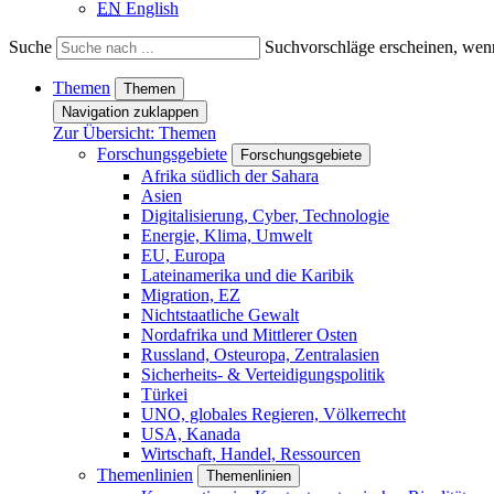
EN
English
Suche
Suchvorschläge erscheinen, wenn
Themen
Themen
Navigation zuklappen
Zur Übersicht: Themen
Forschungsgebiete
Forschungsgebiete
Afrika südlich der Sahara
Asien
Digitalisierung, Cyber, Technologie
Energie, Klima, Umwelt
EU, Europa
Lateinamerika und die Karibik
Migration, EZ
Nichtstaatliche Gewalt
Nordafrika und Mittlerer Osten
Russland, Osteuropa, Zentralasien
Sicherheits- & Verteidigungspolitik
Türkei
UNO, globales Regieren, Völkerrecht
USA, Kanada
Wirtschaft, Handel, Ressourcen
Themenlinien
Themenlinien