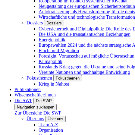
Kooperation im Kontext systemischer Rivalität
Neugestaltung der europäischen Sicherheitsordnu
Autokratisierung als Herausforderung für die deut
Wirtschaftliche und technologische Transformatio
Dossiers
Dossiers
Cybersicherheit und Digitalpolitik: Die Rolle des Di
Die USA und die transatlantischen Beziehungen
Energiepolitik
Europawahlen 2024 und die nächste strategische
Flucht und Migration
Foresight: Vorausschau auf mögliche Überraschu
Klimapolitik
Russlands Krieg gegen die Ukraine und seine Fol
Vereinte Nationen und nachhaltige Entwicklung
Fokusthemen
Fokusthemen
Krieg in Nahost
Publikationen
Wissenschaftler:innen
Die SWP
Die SWP
Navigation zuklappen
Zur Übersicht: Die SWP
Über uns
Über uns
Team A-Z
Organisation