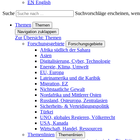
EN
English
Suche
Suchvorschläge erscheinen, wenn
Themen
Themen
Navigation zuklappen
Zur Übersicht: Themen
Forschungsgebiete
Forschungsgebiete
Afrika südlich der Sahara
Asien
Digitalisierung, Cyber, Technologie
Energie, Klima, Umwelt
EU, Europa
Lateinamerika und die Karibik
Migration, EZ
Nichtstaatliche Gewalt
Nordafrika und Mittlerer Osten
Russland, Osteuropa, Zentralasien
Sicherheits- & Verteidigungspolitik
Türkei
UNO, globales Regieren, Völkerrecht
USA, Kanada
Wirtschaft, Handel, Ressourcen
Themenlinien
Themenlinien