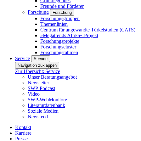
Grundlegendes
Freunde und Förderer
Forschung
Forschung
Forschungsgruppen
Themenlinien
Centrum für angewandte Türkeistudien (CATS)
»Megatrends Afrika«-Projekt
Forschungsprojekte
Forschungscluster
Forschungsrahmen
Service
Service
Navigation zuklappen
Zur Übersicht: Service
Unser Beratungsangebot
Newsletter
SWP-Podcast
Video
SWP-WebMonitore
Literaturdatenbank
Soziale Medien
Newsfeed
Kontakt
Karriere
Presse