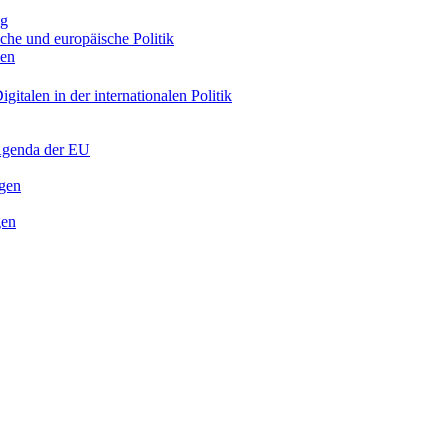
ng
sche und europäische Politik
nen
gitalen in der internationalen Politik
 Agenda der EU
ngen
gen