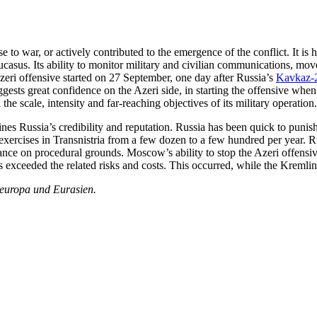
se to war, or actively contributed to the emergence of the conflict. It i
ucasus. Its ability to monitor military and civilian communications, mov
zeri offensive started on 27 September, one day after Russia’s
Kavkaz-
ggests great confidence on the Azeri side, in starting the offensive when
e scale, intensity and far-reaching objectives of its military operation.
es Russia’s credibility and reputation. Russia has been quick to punish
y exercises in Transnistria from a few dozen to a few hundred per year.
stance on procedural grounds. Moscow’s ability to stop the Azeri offensiv
exceeded the related risks and costs. This occurred, while the Kremlin u
teuropa und Eurasien.