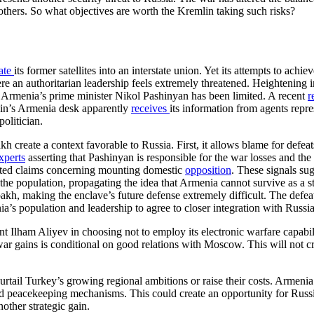
others. So what objectives are worth the Kremlin taking such risks?
rate
its former satellites into an interstate union. Yet its attempts to ach
e an authoritarian leadership feels extremely threatened. Heightening in
on Armenia’s prime minister Nikol Pashinyan has been limited. A recent
r
lin’s Armenia desk apparently
receives
its information from agents repr
olitician.
 create a context favorable to Russia. First, it allows blame for defea
xperts
asserting that Pashinyan is responsible for the war losses and the
oted claims concerning mounting domestic
opposition
. These signals sug
he population, propagating the idea that Armenia cannot survive as a st
akh, making the enclave’s future defense extremely difficult. The defea
nia’s population and leadership to agree to closer integration with Russi
t Ilham Aliyev in choosing not to employ its electronic warfare capabil
r gains is conditional on good relations with Moscow. This will not crea
rtail Turkey’s growing regional ambitions or raise their costs. Armenia 
and peacekeeping mechanisms. This could create an opportunity for Russ
other strategic gain.