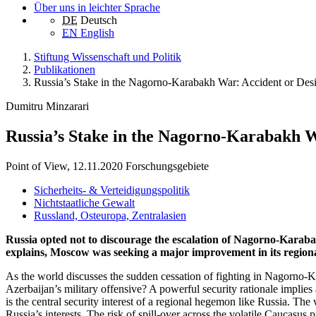
Über uns in leichter Sprache
DE
Deutsch
EN
English
Stiftung Wissenschaft und Politik
Publikationen
Russia’s Stake in the Nagorno-Karabakh War: Accident or Des
Dumitru Minzarari
Russia’s Stake in the Nagorno-Karabakh W
Point of View, 12.11.2020
Forschungsgebiete
Sicherheits- & Verteidigungspolitik
Nichtstaatliche Gewalt
Russland, Osteuropa, Zentralasien
Russia opted not to discourage the escalation of Nagorno-Karabakh
explains, Moscow was seeking a major improvement in its regiona
As the world discusses the sudden cessation of fighting in Nagorno-
Azerbaijan’s military offensive? A powerful security rationale implies 
is the central security interest of a regional hegemon like Russia.
Russia’s interests. The risk of spill-over across the volatile Caucasus 