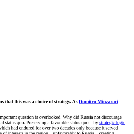
s that this was a choice of strategy. As
Dumitru Minzarari
important question is overlooked. Why did Russia not discourage
nal status quo. Preserving a favorable status quo – by
strategic logic
–
which had endured for over two decades only because it served
e of interests in the region – unfavorably to Russia – creating