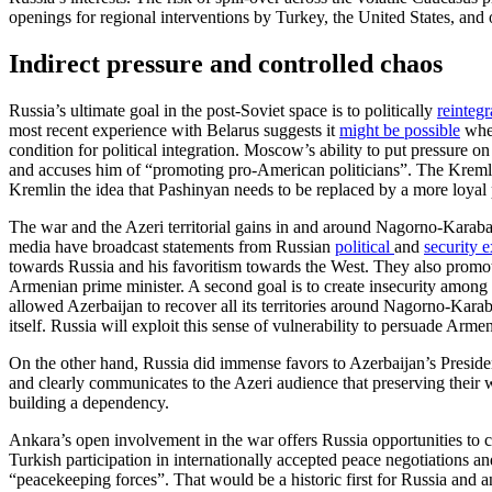
openings for regional interventions by Turkey, the United States, and 
Indirect pressure and controlled chaos
Russia’s ultimate goal in the post-Soviet space is to politically
reinteg
most recent experience with Belarus suggests it
might be possible
wher
condition for political integration. Moscow’s ability to put pressure 
and accuses him of “promoting pro-American politicians”. The Krem
Kremlin the idea that Pashinyan needs to be replaced by a more loyal p
The war and the Azeri territorial gains in and around Nagorno-Karabakh
media have broadcast statements from Russian
political
and
security e
towards Russia and his favoritism towards the West. They also prom
Armenian prime minister. A second goal is to create insecurity among t
allowed Azerbaijan to recover all its territories around Nagorno-Karab
itself. Russia will exploit this sense of vulnerability to persuade Arme
On the other hand, Russia did immense favors to Azerbaijan’s Presiden
and clearly communicates to the Azeri audience that preserving their wa
building a dependency.
Ankara’s open involvement in the war offers Russia opportunities to cu
Turkish participation in internationally accepted peace negotiations 
“peacekeeping forces”. That would be a historic first for Russia and an