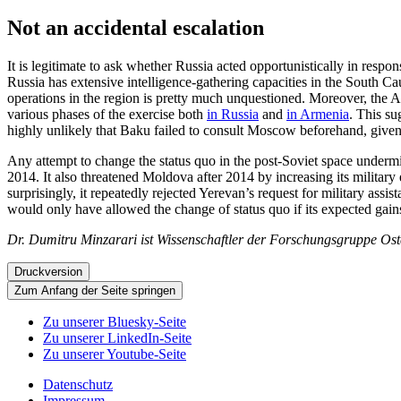
Not an accidental escalation
It is legitimate to ask whether Russia acted opportunistically in respon
Russia has extensive intelligence-gathering capacities in the South Ca
operations in the region is pretty much unquestioned. Moreover, the A
various phases of the exercise both
in Russia
and
in Armenia
. This su
highly unlikely that Baku failed to consult Moscow beforehand, given th
Any attempt to change the status quo in the post-Soviet space undermin
2014. It also threatened Moldova after 2014 by increasing its militar
surprisingly, it repeatedly rejected Yerevan’s request for military assi
would only have allowed the change of status quo if its expected gains 
Dr. Dumitru Minzarari ist Wissenschaftler der Forschungsgruppe Os
Druckversion
Zum Anfang der Seite springen
Zu unserer Bluesky-Seite
Zu unserer LinkedIn-Seite
Zu unserer Youtube-Seite
Datenschutz
Impressum