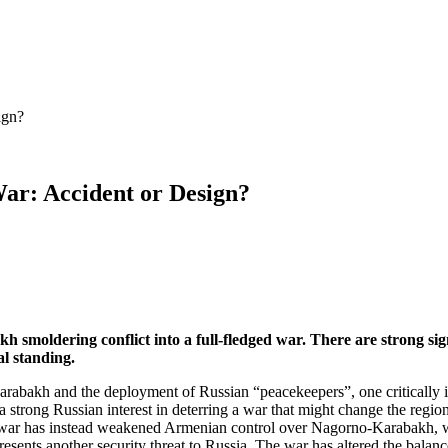
ign?
ar: Accident or Design?
 smoldering conflict into a full-fledged war. There are strong sign
l standing.
Karabakh and the deployment of Russian “peacekeepers”, one critically 
a strong Russian interest in deterring a war that might change the regio
 The war has instead weakened Armenian control over Nagorno-Karabakh, 
presents another security threat to Russia. The war has altered the balanc