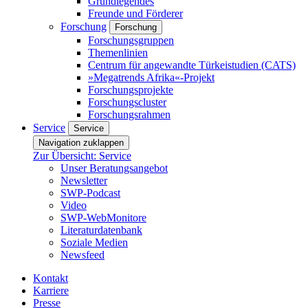
Grundlegendes
Freunde und Förderer
Forschung
Forschung
Forschungsgruppen
Themenlinien
Centrum für angewandte Türkeistudien (CATS)
»Megatrends Afrika«-Projekt
Forschungsprojekte
Forschungscluster
Forschungsrahmen
Service
Service
Navigation zuklappen
Zur Übersicht: Service
Unser Beratungsangebot
Newsletter
SWP-Podcast
Video
SWP-WebMonitore
Literaturdatenbank
Soziale Medien
Newsfeed
Kontakt
Karriere
Presse