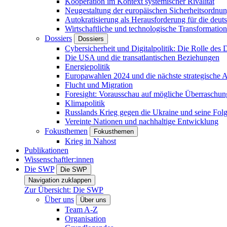
Kooperation im Kontext systemischer Rivalität
Neugestaltung der europäischen Sicherheitsordnu
Autokratisierung als Herausforderung für die deut
Wirtschaftliche und technologische Transformatio
Dossiers
Dossiers
Cybersicherheit und Digitalpolitik: Die Rolle des Di
Die USA und die transatlantischen Beziehungen
Energiepolitik
Europawahlen 2024 und die nächste strategische
Flucht und Migration
Foresight: Vorausschau auf mögliche Überraschu
Klimapolitik
Russlands Krieg gegen die Ukraine und seine Fol
Vereinte Nationen und nachhaltige Entwicklung
Fokusthemen
Fokusthemen
Krieg in Nahost
Publikationen
Wissenschaftler:innen
Die SWP
Die SWP
Navigation zuklappen
Zur Übersicht: Die SWP
Über uns
Über uns
Team A-Z
Organisation