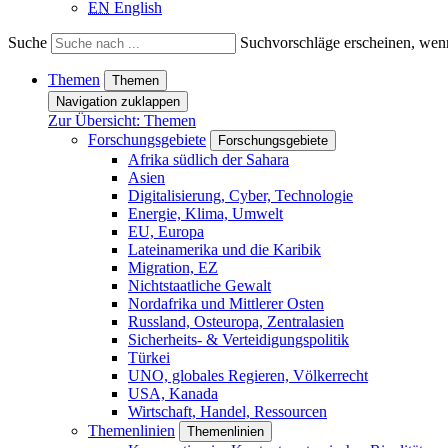
EN
English
Suche
Suchvorschläge erscheinen, wenn
Themen
Themen
Navigation zuklappen
Zur Übersicht: Themen
Forschungsgebiete
Forschungsgebiete
Afrika südlich der Sahara
Asien
Digitalisierung, Cyber, Technologie
Energie, Klima, Umwelt
EU, Europa
Lateinamerika und die Karibik
Migration, EZ
Nichtstaatliche Gewalt
Nordafrika und Mittlerer Osten
Russland, Osteuropa, Zentralasien
Sicherheits- & Verteidigungspolitik
Türkei
UNO, globales Regieren, Völkerrecht
USA, Kanada
Wirtschaft, Handel, Ressourcen
Themenlinien
Themenlinien