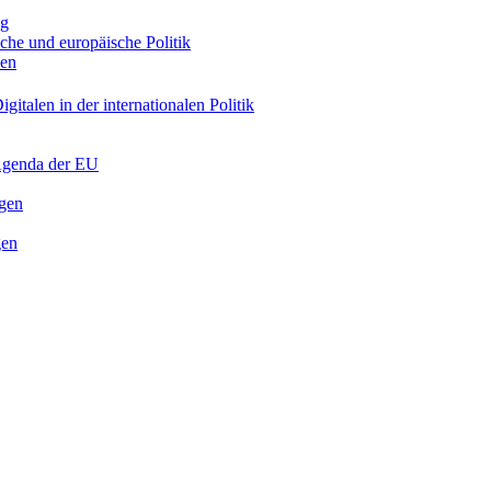
ng
sche und europäische Politik
nen
gitalen in der internationalen Politik
 Agenda der EU
ngen
gen