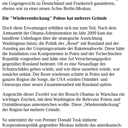
ein Gegengewicht zu Deutschland und Frankreich garantieren,
ebenso wie zu einer neuen Achse Berlin-Moskau.
Die "Wiederentdeckung" Polens hat mehrere Gründe
Doch diese Erwartungen erfüllten sich nur zum Teil. Nach dem
Amtsantritt der Obama-Administration im Jahr 2009 kam das
handfeste Unbehagen über die strategische Ausrichtung
Washingtons hinzu: die Politik des „Reset“ mit Russland und der
Ausstieg aus der Ursprungsvariante der Raketenabwehr. Diese hätte
die Installation von Komponenten in Polen und der Tschechischen
Republik vorgesehen und hätte eine Art Versicherungspolice
gegenüber Russland bedeutet. Ob es eine Neuauflage des
Schutzschildes geben würde, und wie diese aussehen würde, war
zunächst unklar. Der Reset wiederum schürte in Polen und der
ganzen Region die Sorge, die USA würden Ostmittel- und
Osteuropa einer neuen Zusammenarbeit mit Russland opfern.
Angesichts dieser Zweifel war der Besuch Obamas in Warschau ein
wichtiges Zeichen, mit dem Washington die Relevanz Polens und
Ostmittleuropas unterstreichen wollte. Diese „Wiederentdeckung“
der Region hat mehrere Gründe:
So unterstützt die von Premier Donald Tusk initiierte
Kooperationspolitik gegenüber Moskau indirekt das amerikanisch-