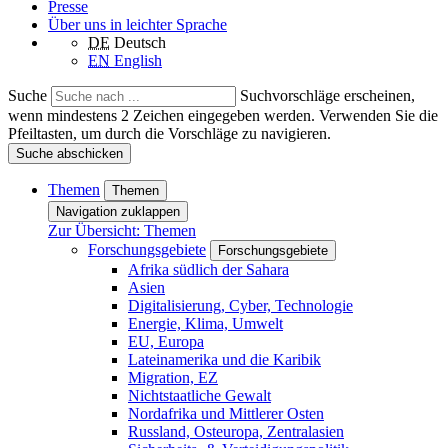
Presse
Über uns in leichter Sprache
DE
Deutsch
EN
English
Suche
Suchvorschläge erscheinen,
wenn mindestens 2 Zeichen eingegeben werden. Verwenden Sie die
Pfeiltasten, um durch die Vorschläge zu navigieren.
Suche abschicken
Themen
Themen
Navigation zuklappen
Zur Übersicht: Themen
Forschungsgebiete
Forschungsgebiete
Afrika südlich der Sahara
Asien
Digitalisierung, Cyber, Technologie
Energie, Klima, Umwelt
EU, Europa
Lateinamerika und die Karibik
Migration, EZ
Nichtstaatliche Gewalt
Nordafrika und Mittlerer Osten
Russland, Osteuropa, Zentralasien