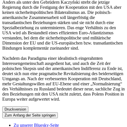
Anders als unter den Gebrüdern Kaczyński strebt die jetzige
Regierung durch die Festigung der Kooperation mit den USA aber
keinen sicherheitspolitischen Bilateralismus an. Die polnisch-
amerikanische Zusammenarbeit soll längerfristig die
transatlantischen Beziehungen stärken und sie nicht durch eine
Spezialbeziehung zu unterminieren. Das enge Verhältnis zu den
USA wird als Bestandteil eines effizienten Euro-Atlantizismus
verstanden, bei dem die sicherheitspolitische und militärische
Dimension der EU und die US-europäischen bzw. transatlantischen
Bindungen komplementär zueinander sind.
Nachdem das Paradigma einer idealistisch eingerahmten
Interessengemeinschaft ausgedient hat, und auch die Zeit der
polnischen Skepsis und der amerikanischen Indifferenz zu Ende ist,
deutet sich nun eine pragmatische Revitalisierung des beiderseitigen
Umgangs an. Nach der verbesserten Kooperation mit Deutschland,
mehr Gestaltungswillen auf EU-Ebene und einer „Normalisierung“
des Verhältnisses zu Russland bedeutet dieser neue, sachliche Zug in
den Beziehungen mit den USA nicht zuletzt, dass Polens Position in
Europa weiter aufgewertet wird.
Druckversion
Zum Anfang der Seite springen
Zu unserer Bluesky-Seite