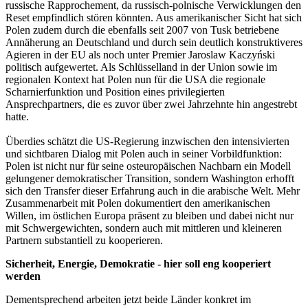
russische Rapprochement, da russisch-polnische Verwicklungen den
Reset empfindlich stören könnten. Aus amerikanischer Sicht hat sich
Polen zudem durch die ebenfalls seit 2007 von Tusk betriebene
Annäherung an Deutschland und durch sein deutlich konstruktiveres
Agieren in der EU als noch unter Premier Jaroslaw Kaczyński
politisch aufgewertet. Als Schlüsselland in der Union sowie im
regionalen Kontext hat Polen nun für die USA die regionale
Scharnierfunktion und Position eines privilegierten
Ansprechpartners, die es zuvor über zwei Jahrzehnte hin angestrebt
hatte.
Überdies schätzt die US-Regierung inzwischen den intensivierten
und sichtbaren Dialog mit Polen auch in seiner Vorbildfunktion:
Polen ist nicht nur für seine osteuropäischen Nachbarn ein Modell
gelungener demokratischer Transition, sondern Washington erhofft
sich den Transfer dieser Erfahrung auch in die arabische Welt. Mehr
Zusammenarbeit mit Polen dokumentiert den amerikanischen
Willen, im östlichen Europa präsent zu bleiben und dabei nicht nur
mit Schwergewichten, sondern auch mit mittleren und kleineren
Partnern substantiell zu kooperieren.
Sicherheit, Energie, Demokratie - hier soll eng kooperiert
werden
Dementsprechend arbeiten jetzt beide Länder konkret im