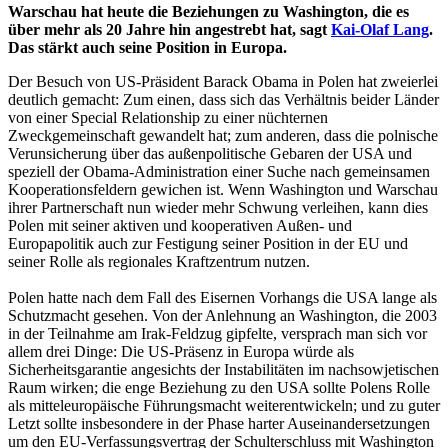
Warschau hat heute die Beziehungen zu Washington, die es
über mehr als 20 Jahre hin angestrebt hat, sagt
Kai-Olaf Lang
.
Das stärkt auch seine Position in Europa.
Der Besuch von US-Präsident Barack Obama in Polen hat zweierlei
deutlich gemacht: Zum einen, dass sich das Verhältnis beider Länder
von einer Special Relationship zu einer nüchternen
Zweckgemeinschaft gewandelt hat; zum anderen, dass die polnische
Verunsicherung über das außenpolitische Gebaren der USA und
speziell der Obama-Administration einer Suche nach gemeinsamen
Kooperationsfeldern gewichen ist. Wenn Washington und Warschau
ihrer Partnerschaft nun wieder mehr Schwung verleihen, kann dies
Polen mit seiner aktiven und kooperativen Außen- und
Europapolitik auch zur Festigung seiner Position in der EU und
seiner Rolle als regionales Kraftzentrum nutzen.
Polen hatte nach dem Fall des Eisernen Vorhangs die USA lange als
Schutzmacht gesehen. Von der Anlehnung an Washington, die 2003
in der Teilnahme am Irak-Feldzug gipfelte, versprach man sich vor
allem drei Dinge: Die US-Präsenz in Europa würde als
Sicherheitsgarantie angesichts der Instabilitäten im nachsowjetischen
Raum wirken; die enge Beziehung zu den USA sollte Polens Rolle
als mitteleuropäische Führungsmacht weiterentwickeln; und zu guter
Letzt sollte insbesondere in der Phase harter Auseinandersetzungen
um den EU-Verfassungsvertrag der Schulterschluss mit Washington