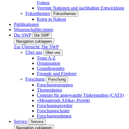
Folgen
Vereinte Nationen und nachhaltige Entwicklung
Fokusthemen
Fokusthemen
Krieg in Nahost
Publikationen
Wissenschaftler:innen
Die SWP
Die SWP
Navigation zuklappen
Zur Übersicht: Die SWP
Über uns
Über uns
Team A-Z
Organisation
Grundlegendes
Freunde und Förderer
Forschung
Forschung
Forschungsgruppen
Themenlinien
Centrum für angewandte Türkeistudien (CATS)
»Megatrends Afrika«-Projekt
Forschungsprojekte
Forschungscluster
Forschungsrahmen
Service
Service
Navigation zuklappen