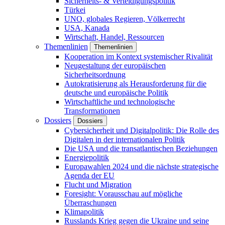
Sicherheits- & Verteidigungspolitik
Türkei
UNO, globales Regieren, Völkerrecht
USA, Kanada
Wirtschaft, Handel, Ressourcen
Themenlinien
Themenlinien
Kooperation im Kontext systemischer Rivalität
Neugestaltung der europäischen
Sicherheitsordnung
Autokratisierung als Herausforderung für die
deutsche und europäische Politik
Wirtschaftliche und technologische
Transformationen
Dossiers
Dossiers
Cybersicherheit und Digitalpolitik: Die Rolle des
Digitalen in der internationalen Politik
Die USA und die transatlantischen Beziehungen
Energiepolitik
Europawahlen 2024 und die nächste strategische
Agenda der EU
Flucht und Migration
Foresight: Vorausschau auf mögliche
Überraschungen
Klimapolitik
Russlands Krieg gegen die Ukraine und seine