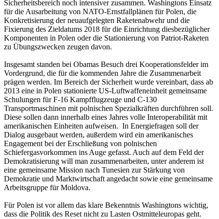
Sicherheitsbereich noch intensiver zusammen. Washingtons Einsatz
für die Ausarbeitung von NATO-Ernstfallplänen für Polen, die
Konkretisierung der neuaufgelegten Raketenabwehr und die
Fixierung des Zieldatums 2018 für die Einrichtung diesbezüglicher
Komponenten in Polen oder die Stationierung von Patriot-Raketen
zu Übungszwecken zeugen davon.
Insgesamt standen bei Obamas Besuch drei Kooperationsfelder im
Vordergrund, die für die kommenden Jahre die Zusammenarbeit
prägen werden. Im Bereich der Sicherheit wurde vereinbart, dass ab
2013 eine in Polen stationierte US-Luftwaffeneinheit gemeinsame
Schulungen für F-16 Kampfflugzeuge und C-130
Transportmaschinen mit polnischen Spezialkräften durchführen soll.
Diese sollen dann innerhalb eines Jahres volle Interoperabilität mit
amerikanischen Einheiten aufweisen. In Energiefragen soll der
Dialog ausgebaut werden, außerdem wird ein amerikanisches
Engagement bei der Erschließung von polnischen
Schiefergasvorkommen ins Auge gefasst. Auch auf dem Feld der
Demokratisierung will man zusammenarbeiten, unter anderem ist
eine gemeinsame Mission nach Tunesien zur Stärkung von
Demokratie und Marktwirtschaft angedacht sowie eine gemeinsame
Arbeitsgruppe für Moldova.
Für Polen ist vor allem das klare Bekenntnis Washingtons wichtig,
dass die Politik des Reset nicht zu Lasten Ostmitteleuropas geht.