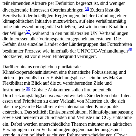
teilnehmenden Akteure per Definition begrenzt ist, sind weniger
36
divergierende Interessen übereinzubringen.
Zudem lässt die
Bereitschaft der beteiligten Regierungen, bei der Gründung einer
klimapolitischen Initiative mit­zuwirken, auf eine verhältnismäßig
hohe Interessen­homogenität schließen, fast wie in einer Koalition
37
der Willigen
, während in den multilateralen UN-Ver­handlungen
die Interessen aller Vertragsparteien gegeneinanderstehen. Die
Gefahr, dass einzelne Län­der oder Ländergruppen das Fortschreiten
38
bestimmter Prozesse wie innerhalb der UNFCCC-Verhandlungen
blockieren, ist vor diesem Hintergrund verringert.
Darüber hinaus ermöglichen plurilaterale
Klimakooperationsinitiativen eine thematische Fokussierung und
bieten – jedenfalls in der Entstehungs­phase – ein hohes Maß an
Flexibilität mit Blick auf die zu vereinbarenden Ziele und
39
Instrumente.
Glo­bale Abkommen sollen ihre potentielle
Durchsetzungs­fähigkeit
ex ante
entwickeln. Sie decken dabei Inter­
essen und Prioritäten zu einer Vielzahl von Materien ab, die sich
über die gesamte Bandbreite der inter­nationalen Klimapolitik
erstrecken. Das schließt Emissionsreduktion, Klimafolgenanpassung
sowie seit neuerem auch Schäden und Verluste und CO
-Ent­nahme
2
ein. Dabei werden unterschiedliche Themen mitunter aus taktischen
Erwägungen in den Verhandlungen gegeneinander ausgespielt –
gerade in den politisch wichtigen Rahmenentscheidungen
(Cover