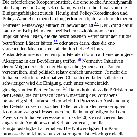
Die erforderliche Kooperationstiefe, die eine solche Anreizdynamik
überhaupt erst in Gang setzen kann, wirkt darüber hinaus auf die
Einigungsfähigkeit zurück. Häufig sind Policy-Koordination und
Policy-Wandel in einem Umfang erforderlich, der auch in kleineren
54
Formaten keineswegs einfach zu bewältigen ist.
Der Grund dafür
kann zum Beispiel in den spezifischen sozioökonomischen
Implikationen lie­gen, die die beschlossenen Vereinbarungen für die
55
betrof­fenen Länder hätten;
oder auch darin, dass die ent­
sprechenden Mechanismen allein durch die Art ihres
Zustandekommens in einem plurilateralen Forum auf eine geringere
56
Akzeptanz in der Bevölkerung tref­fen.
Normative Initiativen,
deren Mitglieder sich in der Hauptsache gemeinsamen Zielen
verschreiben, sind politisch relativ einfach umsetzen. Je mehr die
Initiative jedoch transformativen Charakter entfalten soll, desto
schwieriger wird die Einigung, auch unter vermeintlich
57
gleichgesinnten Partnerländern.
Dann droht, dass die Präzisierung
der Details, die zur tat­sächlichen Umsetzung des Vorhabens
notwendig sind, aufgeschoben wird. Im Prozess der Aushandlung
der Details müssen in solchen Fällen auch in kleine­ren Gruppen
Kompromisse geschlossen werden, die im ungünstigen Fall den
Zweck der Initiative ver­wässern – das heißt, sie reduzieren das
angestrebte Ambitions- und Stringenzniveau, um die
Einigungsfähigkeit zu erhalten. Die Notwendigkeit für Kom­
promisse beim Klimaschutz zu verringern, ist jedoch gerade die