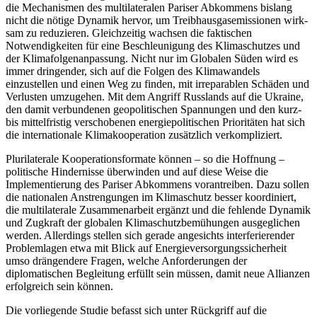
die Mechanismen des multi­lateralen Pariser Abkommens bislang
nicht die nötige Dynamik hervor, um Treibhausgasemissionen wirk­
sam zu reduzieren. Gleichzeitig wachsen die fak­tischen
Notwendigkeiten für eine Beschleunigung des Klimaschutzes und
der Klimafolgenanpassung. Nicht nur im Globalen Süden wird es
immer dringender, sich auf die Folgen des Klimawandels
einzustellen und einen Weg zu finden, mit irreparablen Schäden und
Verlusten umzugehen. Mit dem Angriff Russlands auf die Ukraine,
den damit verbundenen geo­politischen Spannungen und den kurz-
bis mittel­fristig verschobenen energiepolitischen Prioritäten hat sich
die internationale Klimakooperation zusätz­lich verkompliziert.
Plurilaterale Kooperationsformate können – so die Hoffnung –
politische Hindernisse überwinden und auf diese Weise die
Implementierung des Pariser Ab­kommens vorantreiben. Dazu sollen
die nationalen Anstrengungen im Klimaschutz besser koordiniert,
die multilaterale Zusammenarbeit ergänzt und die fehlende Dynamik
und Zugkraft der globalen Klima­schutzbemühungen ausgeglichen
werden. Allerdings stellen sich gerade angesichts interferierender
Pro­blem­lagen etwa mit Blick auf Energieversorgungs­sicher­heit
umso drängendere Fragen, welche Anfor­derun­gen der
diplomatischen Begleitung erfüllt sein müs­sen, damit neue Allianzen
erfolgreich sein können.
Die vorliegende Studie befasst sich unter Rückgriff auf die