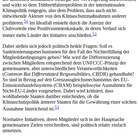
und wirkt so dem Trittbrettfahrerproblem in der internationalen
Klimapolitik entgegen, also dem Problem, dass auch nicht-
mitwirkende Akteure von den Klimaschutzmaßnahmen anderer
51
profitieren.
Im Idealfall ent­steht durch die Anreize der
Clubvorteile eine Positiv­summen­kaskade, in deren Verlauf sich
52
immer mehr Länder der Initiative anschließen.
Dabei stellen sich jedoch politisch heikle Fragen: Soll es
Sanktionierungsmechanismen für den Fall der Nichterfüllung der
Mitgliedsbedingungen geben? Wie wird die Differenzierung
zwischen Mitgliedern ent­sprechend dem UNFCCC-Prinzip der
gemeinsamen, aber unterschiedlichen Verantwortlichkeiten
(
Common But Differentiated Responsibilities,
CBDR) gehandhabt?
So sind in Bezug auf den Grenzausgleichsmechanismus des EU-
Emissionshandelssystems (CBAM) beispiels­weise Ausnahmen für
Nicht-EU-Länder vorgesehen. Dabei wird kritisiert, dass
wohlhabende Staaten darüber entscheiden, ob die
Klimaschutzpolitik ärmerer Staaten für die Gewährung einer solchen
53
Ausnahme hinreichend ist.
Normative Initiativen, deren Mitglie­der sich in der Hauptsache
gemein­samen Zielen verschreiben, sind politisch relativ einfach
umsetzen.