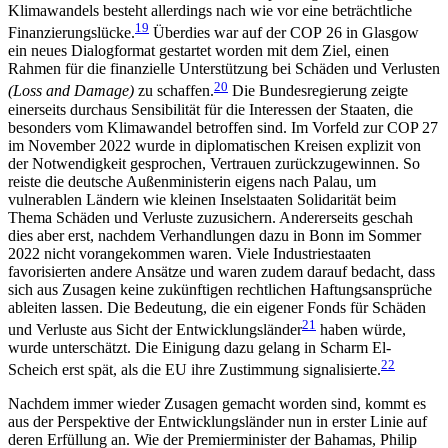
Klimawandels besteht allerdings nach wie vor eine beträchtliche
19
Finanzierungslücke.
Überdies war auf der COP 26 in Glasgow
ein neues Dialogformat gestartet worden mit dem Ziel, einen
Rahmen für die finanzielle Unterstützung bei Schäden und Verlusten
20
(Loss and Damage)
zu schaf­fen.
Die Bundesregierung zeigte
einerseits durchaus Sensibilität für die Interessen der Staaten, die
beson­ders vom Klimawandel betroffen sind. Im Vorfeld zur COP 27
im November 2022 wurde in diplomatischen Kreisen explizit von
der Notwendigkeit gesprochen, Vertrauen zurückzugewinnen. So
reiste die deutsche Außenministerin eigens nach Palau, um
vulnerablen Ländern wie kleinen Inselstaaten Solidarität beim
Thema Schäden und Verluste zuzusichern. Andererseits geschah
dies aber erst, nachdem Verhandlungen dazu in Bonn im Sommer
2022 nicht vorangekommen waren. Viele Industriestaaten
favorisierten andere Ansätze und waren zudem darauf bedacht, dass
sich aus Zusagen keine zukünftigen rechtlichen Haftungsansprüche
ableiten lassen. Die Bedeutung, die ein eigener Fonds für Schäden
21
und Verluste aus Sicht der Entwicklungs­länder
haben würde,
wurde unterschätzt. Die Einigung dazu gelang in Scharm El-
22
Scheich erst spät, als die EU ihre Zustimmung signalisierte.
Nachdem immer wieder Zusagen gemacht worden sind, kommt es
aus der Perspektive der Entwicklungsländer nun in erster Linie auf
deren Erfüllung an. Wie der Premierminister der Bahamas, Philip