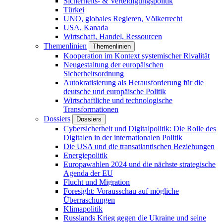
Sicherheits- & Verteidigungspolitik
Türkei
UNO, globales Regieren, Völkerrecht
USA, Kanada
Wirtschaft, Handel, Ressourcen
Themenlinien
Themenlinien
Kooperation im Kontext systemischer Rivalität
Neugestaltung der europäischen
Sicherheitsordnung
Autokratisierung als Herausforderung für die
deutsche und europäische Politik
Wirtschaftliche und technologische
Transformationen
Dossiers
Dossiers
Cybersicherheit und Digitalpolitik: Die Rolle des
Digitalen in der internationalen Politik
Die USA und die transatlantischen Beziehungen
Energiepolitik
Europawahlen 2024 und die nächste strategische
Agenda der EU
Flucht und Migration
Foresight: Vorausschau auf mögliche
Überraschungen
Klimapolitik
Russlands Krieg gegen die Ukraine und seine