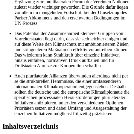
Ergänzung zum multilateralen Forum der Vereinten Nationen
zuletzt wieder wich­tiger geworden. Die Gründe dafür liegen
vor allem im mangelnden Fortschritt bei der Umsetzung des
Pariser Abkommens und den erschwerten Bedingungen im
UN-Prozess.
Das Potential der Zusammenarbeit kleinerer Gruppen von
Vorreiter­staaten liegt darin, dass sie sich leichter einigen und
auf diese Weise den Klimaschutz mit ambitionierteren Zielen
und stringenteren Maßnahmen effektiv vorantreiben können.
Das wiederum kann Strahlkraft über ein­zelne Initiativen
hinaus entfalten, normativen Druck aufbauen und für
Drittstaaten Anreize zur Kooperation schaffen.
Auch plurilaterale Allianzen überwinden allerdings nicht per
se die strukturellen Hemmnisse, die einer umfassenderen
internationalen Klimakooperation entgegenstehen. Deshalb
sollten die deutsche und die europäische Klimadiplomatie die
spezifischen prozessualen Herausforderungen plurilateraler
Initiativen antizipieren, unter den verschiedenen Optionen
Prioritäten setzen und dabei Umfang und Ausgestaltung der
einzelnen Initiativen möglichst frühzeitig präzisieren.
Inhaltsverzeichnis