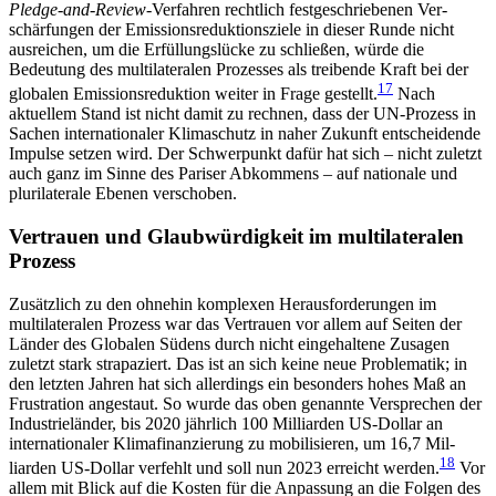
Pledge-and-Review
-Verfahren rechtlich festgeschriebenen Ver­
schärfungen der Emissionsreduktionsziele in dieser Runde nicht
ausreichen, um die Erfüllungslücke zu schließen, würde die
Bedeutung des multilateralen Prozesses als treibende Kraft bei der
17
globalen Emissionsreduktion weiter in Frage gestellt.
Nach
aktuellem Stand ist nicht damit zu rechnen, dass der UN-Prozess in
Sachen internationaler Klimaschutz in naher Zukunft entscheidende
Impulse setzen wird. Der Schwerpunkt dafür hat sich – nicht zuletzt
auch ganz im Sinne des Pariser Abkommens – auf natio­nale und
plurilaterale Ebenen verschoben.
Vertrauen und Glaubwürdigkeit im multilateralen
Prozess
Zusätzlich zu den ohnehin komplexen Herausforderungen im
multilateralen Prozess war das Vertrauen vor allem auf Seiten der
Länder des Globalen Südens durch nicht eingehaltene Zusagen
zuletzt stark stra­pa­ziert. Das ist an sich keine neue Problematik; in
den letzten Jahren hat sich allerdings ein besonders hohes Maß an
Frustration angestaut. So wurde das oben genannte Versprechen der
Industrieländer, bis 2020 jährlich 100 Milliarden US-Dollar an
internationaler Klimafinanzierung zu mobilisieren, um 16,7 Mil­
18
liarden US-Dollar verfehlt und soll nun 2023 erreicht werden.
Vor
allem mit Blick auf die Kosten für die Anpassung an die Folgen des