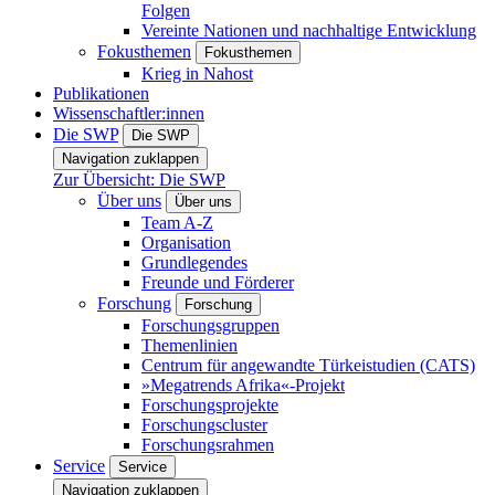
Folgen
Vereinte Nationen und nachhaltige Entwicklung
Fokusthemen
Fokusthemen
Krieg in Nahost
Publikationen
Wissenschaftler:innen
Die SWP
Die SWP
Navigation zuklappen
Zur Übersicht: Die SWP
Über uns
Über uns
Team A-Z
Organisation
Grundlegendes
Freunde und Förderer
Forschung
Forschung
Forschungsgruppen
Themenlinien
Centrum für angewandte Türkeistudien (CATS)
»Megatrends Afrika«-Projekt
Forschungsprojekte
Forschungscluster
Forschungsrahmen
Service
Service
Navigation zuklappen