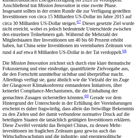
Anschließend trat
Mission Innovation
in eine zweite Phase.
Insgesamt soll­ten in der ersten Runde die zur Verfügung ge­stellten
Investitionen von circa 15 Milliarden US-Dollar im Jahre 2015 auf
67
circa 30 Milliarden US-Dollar steigen.
Dieses gesetzte Ziel wurde
nicht erreicht, wobei es jedoch bedeutende Unterschiede zwischen
den ein­zelnen Teilnehmern gab. Während die Mehrzahl der
Mitgliedstaaten ihre Investitionen um 40 bis 60 Pro­zent erhöht
haben, hat China seine Investitionen im vereinbarten Zeitraum von
68
rund 4 auf etwa 8 Mil­liarden US-Dollar in der Tat verdoppelt.
Die
Mission Innovation
zeichnet sich durch eine klare thematische
Fokussierung und eine eindeutige, quan­tifizierte Zielvorgabe aus,
die den Fortschritt unmit­telbar sichtbar und überprüfbar macht.
Allerdings verfügt sie, ganz ähnlich wie die Vielzahl der im Zuge
der Glasgower Klimakonferenz entstandenen Initia­tiven, über
keinerlei Compliance-Mechanismen, die die Einhaltung der
69
gemachten Zusagen sicherstellen könnten.
Gerade vor dem
Hintergrund der Unterschiede in der Erfüllung der Vereinbarungen
erscheint es daher fragwürdig, dass allein das frei­willige Bekenntnis
zu den Zielen und der damit verbundene normative Druck auf die
beteiligten Staaten die tat­sächlich getätigten Investitionen erklären.
Diese Zwei­fel verstärkt das Beispiel Chinas, zu dessen Mehr­
investitionen im fraglichen Zeitraum ganz gewiss auch das
Wirtschaftswachstum und die industrie- und energiepolitische