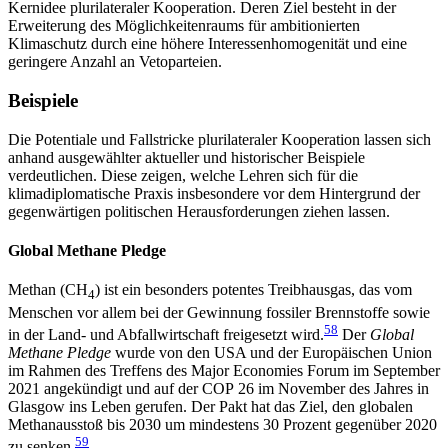
Kernidee plurilateraler Kooperation. Deren Ziel besteht in der
Erweiterung des Möglichkeitenraums für ambitionierten
Klimaschutz durch eine höhere Interessenhomogenität und eine
geringere Anzahl an Vetoparteien.
Beispiele
Die Potentiale und Fallstricke plurilateraler Kooperation lassen sich
anhand ausgewählter aktueller und historischer Beispiele
verdeutlichen. Diese zeigen, welche Lehren sich für die
klimadiplomatische Praxis insbesondere vor dem Hintergrund der
gegenwärtigen politischen Herausforderungen ziehen lassen.
Global Methane Pledge
Methan (CH
) ist ein besonders potentes Treibhausgas, das vom
4
Menschen vor allem bei der Gewinnung fossiler Brennstoffe sowie
58
in der Land- und Abfallwirtschaft freigesetzt wird.
Der
Global
Methane Pledge
wurde von den USA und der Europäischen Union
im Rahmen des Treffens des Major Economies Forum im September
2021 angekündigt und auf der COP 26 im November des Jahres in
Glasgow ins Leben gerufen. Der Pakt hat das Ziel, den globalen
Methanausstoß bis 2030 um mindestens 30 Prozent gegenüber 2020
59
zu senken.