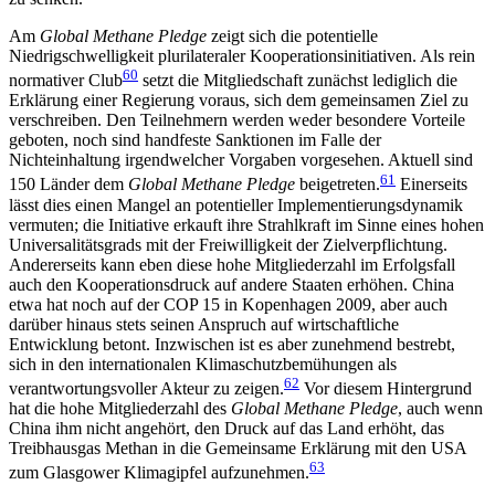
Am
Global Methane Pledge
zeigt sich die potentielle
Niedrigschwelligkeit plurilateraler Kooperations­initiativen. Als rein
60
normativer Club
setzt die Mit­gliedschaft zunächst lediglich die
Erklärung einer Regierung voraus, sich dem gemeinsamen Ziel zu
verschreiben. Den Teilnehmern werden weder beson­dere Vorteile
geboten, noch sind handfeste Sanktionen im Falle der
Nichteinhaltung irgendwelcher Vorgaben vorgesehen. Aktuell sind
61
150 Länder dem
Global Methane Pledge
beigetreten.
Einerseits
lässt dies einen Mangel an potentieller Implementierungs­dynamik
vermuten; die Initiative erkauft ihre Strahl­kraft im Sinne eines hohen
Universalitätsgrads mit der Freiwilligkeit der Zielverpflichtung.
Andererseits kann eben diese hohe Mitgliederzahl im Erfolgsfall
auch den Kooperationsdruck auf andere Staaten er­höhen. China
etwa hat noch auf der COP 15 in Kopen­hagen 2009, aber auch
darüber hinaus stets seinen Anspruch auf wirtschaftliche
Entwicklung betont. Inzwischen ist es aber zunehmend bestrebt,
sich in den internationalen Klimaschutzbemühungen als
62
verantwortungsvoller Akteur zu zeigen.
Vor diesem Hintergrund
hat die hohe Mitgliederzahl des
Global Methane Pledge
, auch wenn
China ihm nicht angehört, den Druck auf das Land erhöht, das
Treibhausgas Methan in die Gemeinsame Erklärung mit den USA
63
zum Glasgower Klimagipfel aufzunehmen.