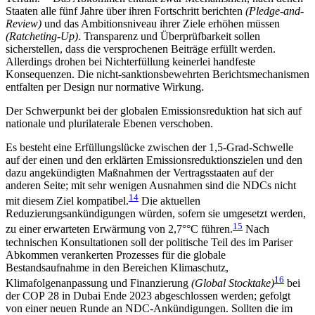
Staaten alle fünf Jahre über ihren Fortschritt berichten
(Pledge-and-
Review)
und das Ambitionsniveau ihrer Ziele erhöhen müssen
(Ratcheting-Up)
. Transparenz und Überprüfbar­keit sollen
sicherstellen, dass die versprochenen Bei­träge erfüllt werden.
Allerdings drohen bei Nicht­erfüllung keinerlei handfeste
Konsequenzen. Die nicht-sanktionsbewehrten Berichtsmechanismen
entfalten per Design nur normative Wirkung.
Der Schwerpunkt bei der globalen Emis­sionsreduktion hat sich auf
nationale und plurilaterale Ebenen verschoben.
Es besteht eine Erfüllungslücke zwischen der 1,5‑Grad-Schwelle
auf der einen und den erklärten Emissionsreduktionszielen und den
dazu angekündigten Maßnahmen der Vertragsstaaten auf der
anderen Seite; mit sehr wenigen Ausnahmen sind die NDCs nicht
14
mit diesem Ziel kompatibel.
Die aktu­ellen
Reduzierungsankündigungen würden, sofern sie umgesetzt werden,
15
zu einer erwarteten Erwärmung von 2,7
°
°C führen.
Nach
technischen Konsultationen soll der politische Teil des im Pariser
Abkommen verankerten Prozesses für die globale
Bestandsaufnahme in den Bereichen Klimaschutz,
16
Klimafolgenanpassung und Finanzierung
(Global Stocktake)
bei
der COP 28 in Dubai Ende 2023 ab­geschlossen werden; gefolgt
von einer neuen Runde an NDC-Ankündigungen. Sollten die im