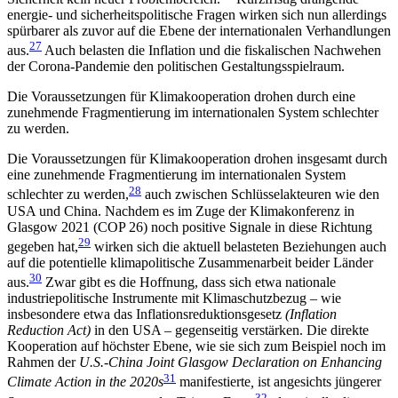
energie- und sicherheitspolitische Fragen wirken sich nun aller­dings
spürbarer als zuvor auf die Ebene der inter­natio­nalen Verhandlungen
27
aus.
Auch belasten die Inflation und die fiskalischen Nachwehen
der Corona-Pandemie den politischen Gestaltungsspielraum.
Die Voraussetzungen für Klimakoope­ration drohen durch eine
zuneh­mende Fragmentierung im internatio­nalen System schlechter
zu werden.
Die Voraussetzungen für Klimakooperation drohen insgesamt durch
eine zunehmende Fragmentierung im internationalen System
28
schlechter zu werden
,
auch zwischen Schlüsselakteuren wie den
USA und China. Nachdem es im Zuge der Klimakonferenz in
Glasgow 2021 (COP 26) noch positive Signale in diese Richtung
29
gegeben hat,
wirken sich die aktuell belas­teten Beziehungen auch
auf die potentielle klimapolitische Zusammenarbeit beider Länder
30
aus.
Zwar gibt es die Hoffnung, dass sich etwa nationale
industrie­politische Instrumente mit Klimaschutzbezug – wie
insbesondere etwa das Inflationsreduktionsgesetz
(Inflation
Reduction Act)
in den USA – gegenseitig ver­stärken. Die direkte
Kooperation auf höchster Ebene, wie sie sich zum Beispiel noch im
Rahmen der
U.S.-China Joint Glasgow Declaration on Enhancing
31
Climate Action in the 2020s
manifestierte
,
ist angesichts jün­gerer
32