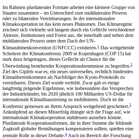
Im Rahmen plurilateraler Formate arbeitet eine klei­nere Gruppe von
Staaten zusammen – im Unterschied zum multilateralen Prozess
oder zu bilateralen Vereinbarungen. In der internationalen
Klimakooperation ist das kein neues Phänomen. Das Klimaregime
zeichnet sich vielmehr seit langem durch ein Geflecht verschiedener
Akteure, Institutionen und Foren aus, die innerhalb und neben dem
multilateralen Prozess unter dem Dach der UN-
1
Klimarahmenkonvention (UNFCCC) existieren.
Das weitgehende
Scheitern der Klimakonferenz 2009 in Kopenhagen (COP 15) hat
stark dazu beigetragen, dieses Geflecht als Chance für die
2
Überwindung bestehender Kooperationshemmnisse zu begreifen.
Ziel des Gipfels war es, ein neues universelles, rechtlich bindendes
Klimaübereinkommen als Nachfolger des Kyoto-Protokolls zu
verein­baren. Dieses Ziel wurde verfehlt. Zwar gab es einige
langfristig prägende Ergebnisse, wie insbesondere das Versprechen
der Industrieländer, bis 2020 jährlich 100 Milliarden US-Dollar für
internationale Klima­finanzierung zu mobilisieren. Doch ist die
3
Konferenz gemessen an ihrem Anspruch weitgehend gescheitert.
Anknüpfend an diesen Misserfolg drängte sich die Frage auf, wie
internationale Klimakooperation stattdessen aussehen könnte.
Plurilaterale Koopera­tionsformen, die in ihrer Summe die fehlende
Zug­kraft globaler Bemühungen kompensieren sollten, spielten eine
4
zentrale Rolle in dieser Debatte.
Auch im Bereich der Forschung