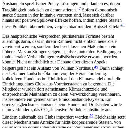
Aushandeln spezifischer Policy-Lösungen und erlauben es, deren
47
Tragfähigkeit praktisch zu demonstrieren.
Sofern ökonomisch
starke Staaten in der Initiative vertreten sind, lässt sich darüber
hinaus auf positive Spillover-Effekte hoffen, indem andere Staaten
48
diese Politiken über­nehmen, vergleichbar mit dem Brüssel-Effekt.
Das hauptsächliche Versprechen plurilateraler Formate besteht
allerdings darin, dass in ihrem Rah­men nicht einfach neue Ziele
vereinbart werden, sondern den beschlossenen Maßnahmen ein
höheres Maß an Stringenz eigen ist, als es unter den Bedingungen
multilateraler Verhandlungen realistischerweise erwartet werden
könnte. Nicht unerheblich zur Debatte über diesen Aspekt
49
beigetragen hat ein Auf­satz von William Nordhaus.
Darin schlägt
der US-amerikanische Ökonom vor, der Herausforderung
kollektiven Handelns im Hinblick auf den Klima­wandel durch die
Einrichtung eines Clubs aus Vor­reiterstaaten zu begegnen. Die
Mitglieder würden dort gemeinsame Klimaschutzziele und
entsprechende Maßnahmen zu deren Verwirklichung verein­baren,
insbesondere ein gemeinsames Emissions­handelssystem. Ein
Grenzausgleichsmechanismus beim Handel mit Drittstaaten würde
dann verhindern, das CO
-intensive Produkte substitutiv aus
2
50
Ländern außerhalb des Clubs importiert werden.
Gleichzeitig setzt
dieser Mechanismus Anreize für nicht-kooperie­rende Staaten, von
der ansonsten dominanten Stra­tegie der Verweigerung abzuweichen,