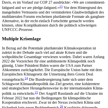
Davis, es im Vorlauf zur COP 27 ausdrückte: »We are com­mitment-
23
fatigued and we are pledge-fatigued.«
Vor dem Hintergrund des
mangelnden Vertrauens und der verminderten Glaubwürdigkeit des
multilateralen Forums erscheinen plurilaterale Formate als gangbare
Alternative, in der recht einfach Fortschritte gemacht werden
können, ohne Komplikationen durch die politisch schwierigen
UNFCCC-Prozesse.
Multiple Krisenlage
In Bezug auf die Potentiale plurilateraler Klimakoope­ration ist
zuletzt in der Debatte auch viel auf akute Krisen und die
weltpolitische Gesamtlage verwiesen worden. Dabei waren Anfang
2022 die Vorzeichen für eine ambitionierte Klimapolitik noch
günstig. Unter Präsident Biden waren die USA zum Pariser
Abkommen zurückgekehrt. Die Europäische Union hatte mit dem
Europäischen Klimagesetz die Umsetzung ihres Green Deal
24
vorangebracht.
Die Bundesregierung hatte sich unter dem
Schlagwort Klimaaußenpolitik das Ziel gesetzt, eine kohärentere
und strategischere Herangehensweise in der internationalen Klima­
25
politik zu entwickeln.
Der Angriff Russlands auf die Ukraine im
Februar 2022 hat nun die Bedingungen für klimapolitische
Kooperation erschwert. Zwar ist der Nexus zwischen Klima und
26
Sicherheit kein neuer Problembereich.
Kurzfristig drängende