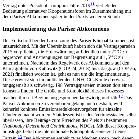
11
Vertrag unter Präsident Trump im Jahre 2019
verlieh der
Bedeutung alternativer Koopera­tionsforen im Zusammenhang mit
dem Pariser Ab­kommen später in der Praxis weiteren Schub.
Implementierung des Pariser Abkommens
Der Fortschritt bei der Umsetzung des Pariser Klima­abkommens ist
unzureichend. Mit der Übereinkunft haben sich die Vertragsparteien
2015 verpflichtet, die Erderwärmung auf deutlich unter 2
°
°C zu
begrenzen und Anstrengungen zur Begrenzung auf 1,5
°
°C zu
unternehmen. Nachdem das Regelwerk des Abkommens auf den
Klimagipfeln von Kattowitz (COP 24, 2018) bis Glasgow (COP 26,
2021) finalisiert worden ist, geht es nun um die Implementierung.
Diese er­weist sich im multilateralen UNFCCC-Kontext erwar­
tungsgemäß als schwierig. 198 Vertragsparteien müs­sen dort einen
Konsens finden. Die Größe und Kom­ple­xität dieses Prozesses
12
machen ihn seit Beginn aus­gesprochen langwierig und zäh.
Das
Pariser Ab­kommen zu vereinbaren gelang auch deshalb, weil
keinerlei konkrete Emissionsreduktionsvorgaben für einzelne
Länder gemacht wurden. Stattdessen ist es den Vertragsstaaten selbst
überlassen, ihre Beiträge zum Erreichen des Ziels zu bestimmen
(
Nationally Determined Contributions
,
NDCs). Mit dieser Koopera­
tionslogik betrat die internationale Klimapolitik seinerzeit neues
13
Terrain.
Das Abkommen enthält zwar Mechanismen, nach denen