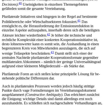
40
Decisions)
.
Uneinigkeiten in einzelnen Themen­gebieten
gefährden somit die gesamte Vereinbarung.
Plurilaterale Initiativen sind hingegen in der Regel auf bestimmte
41
Politikbereiche oder Wirtschaftssektoren fokussiert.
Das
ermöglicht es, die Herausforderung der Emissionsreduktion in
einzelne Aspekte aufzuspalten, innerhalb deren sich die beteiligten
42
Akteure leichter wiederfinden.
Je höher die tech­nische und
rechtliche Komplexität einer konkreten Kooperationsinitiative ist,
desto lohnenswerter kann es somit sein, die Aushandlung in einen
begrenzteren Kreis von Mitwirkenden auszulagern, die sich auf
43
wenige Teilaspekte beschränken.
Damit stellt sich einer der
zentralen Nachteile plurilateraler Kooperationsformate gegenüber
multilateralen Abkommen – nämlich der geringe Universalitätsgrad
aufgrund einer kleineren Mitgliederzahl – als Stärke dar.
Plurilaterale Foren an sich stellen keine prinzipielle Lösung für be­
stehende politische Differenzen dar.
Auch in plurilateralen Prozessen werden jedoch häufig strittige
Punkte durch vage Formulierungen im Vereinbarungsdokument
ausgeklammert
(Con­structive Ambiguity)
. Das erleichtert zunächst
die Einigung; wichtige Details sind damit allerdings erst noch
auszuhandeln. Es schließen sich nachgeschal­tete Verhandlungen an,