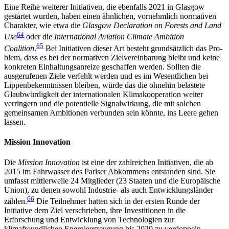
Eine Reihe weiterer Initiativen, die ebenfalls 2021 in Glasgow
gestartet wurden, haben einen ähnlichen, vornehmlich normativen
Charakter, wie etwa die
Glasgow Declaration on Forests and Land
64
Use
oder die
International Aviation Climate Ambition
65
Coalition
.
Bei Initiativen dieser Art besteht grundsätzlich das Pro­
blem, dass es bei der normativen Zielvereinbarung bleibt und keine
konkreten Einhaltungsanreize ge­schaffen werden. Sollten die
ausgerufenen Ziele verfehlt werden und es im Wesentlichen bei
Lippen­bekenntnissen bleiben, würde das die ohnehin be­lastete
Glaubwürdigkeit der internationalen Klimakooperation weiter
verringern und die potentielle Signalwirkung, die mit solchen
gemeinsamen Am­bi­tionen verbunden sein könnte, ins Leere gehen
lassen.
Mission Innovation
Die
Mission Innovation
ist eine der zahlreichen Initia­tiven, die ab
2015 im Fahrwasser des Pariser Abkommens entstanden sind. Sie
umfasst mittlerweile 24 Mitglieder (23 Staaten und die Europäische
Union), zu denen sowohl Industrie- als auch Entwicklungsländer
66
zählen.
Die Teilnehmer hatten sich in der ersten Runde der
Initiative dem Ziel verschrieben, ihre Investitionen in die
Erforschung und Entwicklung von Technologien zur
klimafreundlichen Energie­erzeugung bis 2020 zu verdoppeln.