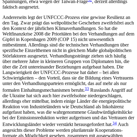
Spannungen, etwa wegen der Taiwan-Frage
, derzeit allerdings
faktisch ausgesetzt.
Andererseits legt der UNFCCC-Prozess eine gewisse Resilienz an
den Tag. Zwar prägt das weltpolitische Geschehen zweifelsfrei auch
den Kontext der jähr­lichen Klimaverhandlungen. So hat die
Weltfinanzkrise 2008 die Prioritäten bei den Verhandlungen auf dem
Gipfel in Kopenhagen 2009 (COP 15) nicht un­wesentlich
mitbestimmt. Allerdings sind die tech­nischen Verhandlungen über
spezifische Einzel­themen nicht in gleichem Maße globalpolitischen
Störfaktoren ausgesetzt. Verhandlungsstränge ziehen sich häufig
über mehrere Jahre in kleineren Gruppen von Diplomaten hin, die
über die Zeit untereinander Beziehungen aufgebaut haben. Die
Langwierigkeit der UNFCCC-Prozesse hat daher – bei allen
Schwierigkeiten – den Vorteil, dass sie die Bildung eines Ver­trauens
unter den Verhandlungsparteien er­möglicht, das auf mehr als nur
33
formalen Einhaltungsmechanismen beruht.
Russlands Angriff auf
die Ukraine hat sich auch hier zweifelsohne nieder­geschlagen,
allerdings eher mittelbar, indem einige Länder die energiepolitische
Reaktion von Industrieländern wie Deutschland als Inkohärenz
aufgefasst haben, was die wahrgenommene Glaubwürdigkeitslücke
bei der Emissionsreduktion weiter aufgerissen und das Vertrauen der
34
Entwicklungsländer wieder verstärkt herausgefordert hat.
Auch
angesichts dieser Probleme werden plurilaterale Kooperations­
formate als Möglichkeit gesehen, zusammen mit ausgewählten