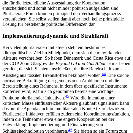
die für die letztendliche Ausgestaltung der Kooperation
entscheidend und somit nicht minder politisch aufgeladen sind.
Pluri­laterale Foren können prinzipiell den Verhandlungsprozess
vereinfachen. Sie selbst stellen damit aber noch keine prinzipielle
Lösung für bestehende poli­tische Differenzen dar.
Implementierungsdynamik und Strahlkraft
Bei vielen plurilateralen Initiativen steht ein bestimm­tes
klimapolitisches Ziel im Mittelpunkt, dem sich die mitwirkenden
Akteure verschreiben. So haben Däne­mark und Costa Rica etwa auf
der COP 26 in Glasgow die
Beyond Oil and Gas Alliance
ins Leben
gerufen, der sich Staaten anschließen, die ihre Bereitschaft zum
44
Ausstieg aus fossilen Brennstoffen bekunden wollen.
Eine solche
normative Bekräftigung der gemeinsamen Ambitionen und die
Bereitstellung eines Rahmens, in dem über spezifische Instrumente
konferiert wird, ist für sich genommen bereits eine wichtige
45
Funktion plurilateraler Initiativen.
Wird die Intention einer
kritischen Masse einflussreicher Akteure glaubhaft signalisiert, kann
das auf die Agenda auch im multi­lateralen Kontext zurückwirken.
Plurilaterale Initia­tiven erfüllen zudem eine Koordinierungsfunktion,
indem die Teilnehmer etwa eine engere Kooperation bei der
Entwicklung, Implementierung und Finanzierung von
46
Schlüsseltechnologien vereinbaren.
Sie bieten so ein Forum zum