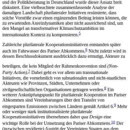
und der Politikberatung in Deutschland wurde dieser Ansatz breit
diskutiert. Eine vielbeachtete zusammenfassende Analyse der
damaligen Landschaft plurilateraler Initiativen re­sümierte, dass
solche Vorstöße zwar einen ergänzenden Beitrag leisten können, die
zu erwartenden An­reizdynamiken aber nicht ausreichend sind, um
den Mangel an transformativer Klimaschutzambition im
5
internationalen Kontext zu kompensieren.
Zahlreiche plurilaterale Kooperationsinitiativen entstanden später
6
auch im Fahrwasser des Pariser Abkommens.
Nicht zuletzt wird in
dessen Beschlussdokument ausdrücklich dazu ermutigt, Akteure zu
beteiligen, die kein Mitglied der Rahmenkonvention sind
(Non-
7
Party Action)
.
Dabei geht es vor allem um transnationale
Initiativen, die vornehmlich von sub­nationalen und nicht-staatlichen
Akteuren wie Pro­vinzen, Städten, Unternehmen oder
8
zivilgesellschaftlichen Organisationen getragen werden.
Ein
weiterer Anknüpfungspunkt für plurilaterale Koope­ration im Pariser
Abkommen sind Vereinbarungen über den Transfer von
9
eingesparten Emissionen zwischen Län­dern gemäß Artikel 6.
Mehr
oder weniger stark in­stitutionalisierte plurilaterale
Kooperationsinitiativen übernehmen daher
qua Design
eine
10
wichtige Rolle bei der Umsetzung des Pariser Abkommens.
Der
(in­zwischen revidierte) Austritt der Vereinigten Staaten aus dem