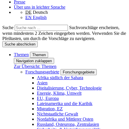
Presse
Über uns in leichter Sprache
DE
Deutsch
EN
English
Suche
Suchvorschläge erscheinen,
wenn mindestens 2 Zeichen eingegeben werden. Verwenden Sie die
Pfeiltasten, um durch die Vorschläge zu navigieren.
Suche abschicken
Themen
Themen
Navigation zuklappen
Zur Übersicht: Themen
Forschungsgebiete
Forschungsgebiete
Afrika südlich der Sahara
Asien
Digitalisierung, Cyber, Technologie
Energie, Klima, Umwelt
EU, Europa
Lateinamerika und die Karibik
Migration, EZ
Nichtstaatliche Gewalt
Nordafrika und Mittlerer Osten
Russland, Osteuropa, Zentralasien