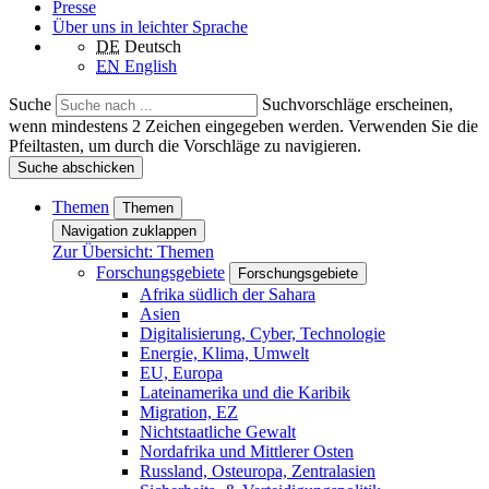
Presse
Über uns in leichter Sprache
DE
Deutsch
EN
English
Suche
Suchvorschläge erscheinen,
wenn mindestens 2 Zeichen eingegeben werden. Verwenden Sie die
Pfeiltasten, um durch die Vorschläge zu navigieren.
Suche abschicken
Themen
Themen
Navigation zuklappen
Zur Übersicht: Themen
Forschungsgebiete
Forschungsgebiete
Afrika südlich der Sahara
Asien
Digitalisierung, Cyber, Technologie
Energie, Klima, Umwelt
EU, Europa
Lateinamerika und die Karibik
Migration, EZ
Nichtstaatliche Gewalt
Nordafrika und Mittlerer Osten
Russland, Osteuropa, Zentralasien