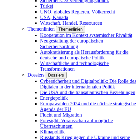
Sicherheits- & Verteidigungspolitik
Türkei
UNO, globales Regieren, Völkerrecht
USA, Kanada
Wirtschaft, Handel, Ressourcen
Themenlinien
Themenlinien
Kooperation im Kontext systemischer Rivalität
Neugestaltung der europäischen
Sicherheitsordnung
Autokratisierung als Herausforderung für die
deutsche und europäische Politik
Wirtschaftliche und technologische
Transformationen
Dossiers
Dossiers
Cybersicherheit und Digitalpolitik: Die Rolle des
Digitalen in der internationalen Politik
Die USA und die transatlantischen Beziehungen
Energiepolitik
Europawahlen 2024 und die nächste strategische
Agenda der EU
Flucht und Migration
Foresight: Vorausschau auf mögliche
Überraschungen
Klimapolitik
Russlands Krieg gegen die Ukraine und seine