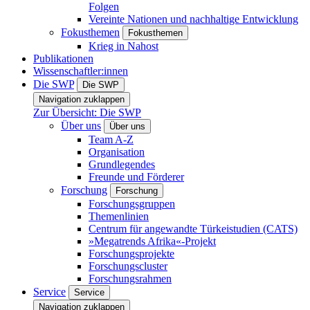
Folgen
Vereinte Nationen und nachhaltige Entwicklung
Fokusthemen
Fokusthemen
Krieg in Nahost
Publikationen
Wissenschaftler:innen
Die SWP
Die SWP
Navigation zuklappen
Zur Übersicht: Die SWP
Über uns
Über uns
Team A-Z
Organisation
Grundlegendes
Freunde und Förderer
Forschung
Forschung
Forschungsgruppen
Themenlinien
Centrum für angewandte Türkeistudien (CATS)
»Megatrends Afrika«-Projekt
Forschungsprojekte
Forschungscluster
Forschungsrahmen
Service
Service
Navigation zuklappen