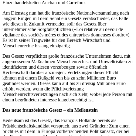
Einzelhandelsketten Auchan und Carrefour.
Am Dienstag nun hat die französische Nationalversammlung nach
langem Ringen mit dem Senat ein Gesetz verabschiedet, das Fälle
wie diesen in Zukunft vermeiden soll: das Gesetz über
unternehmerische Sorgfaltspflichten (»Loi relative au devoir de
vigilance des sociétés mères et des entreprises donneuses d'ordre«).
Es ist in seiner Tragweite für den Bereich Wirtschaft und
Menschenrechte bislang einzigartig.
Das Gesetz verpflichtet große französische Unternehmen dazu, mit
angemessenen Maßnahmen Menschenrechts- und Umweltrisiken zu
identifizieren und diesen vorzubeugen sowie öffentlich
Rechenschaft darüber abzulegen. Verletzungen dieser Pflicht
können mit einem Bußgeld von bis zu zehn Millionen Euro
geahndet werden. Dieses kann auf bis zu dreißig Millionen Euro
erhöht werden, wenn die Pflichtverletzung
Menschenrechtsverletzungen nach sich zieht, wobei jede Person mit
einem begründeten Interesse klageberechtigt ist.
Das neue französische Gesetz – ein Meilenstein
Bedeutsam ist das Gesetz, das François Hollande bereits als
Präsidentschaftskandidat versprach, aus zwei Gründen: Zum einen
bricht es mit dem in Europa vorherrschenden Politikansatz, der bei