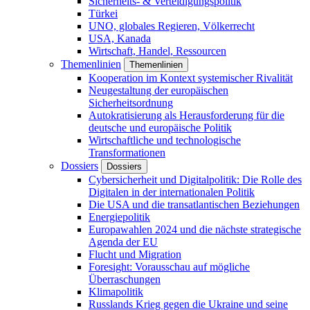
Sicherheits- & Verteidigungspolitik
Türkei
UNO, globales Regieren, Völkerrecht
USA, Kanada
Wirtschaft, Handel, Ressourcen
Themenlinien
Themenlinien
Kooperation im Kontext systemischer Rivalität
Neugestaltung der europäischen
Sicherheitsordnung
Autokratisierung als Herausforderung für die
deutsche und europäische Politik
Wirtschaftliche und technologische
Transformationen
Dossiers
Dossiers
Cybersicherheit und Digitalpolitik: Die Rolle des
Digitalen in der internationalen Politik
Die USA und die transatlantischen Beziehungen
Energiepolitik
Europawahlen 2024 und die nächste strategische
Agenda der EU
Flucht und Migration
Foresight: Vorausschau auf mögliche
Überraschungen
Klimapolitik
Russlands Krieg gegen die Ukraine und seine