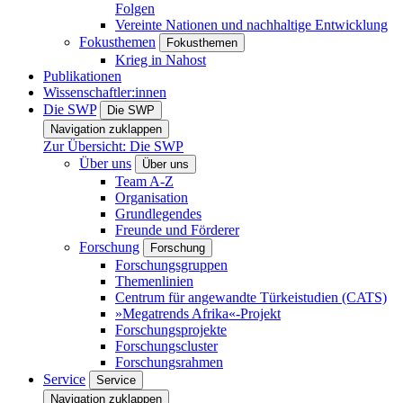
Folgen
Vereinte Nationen und nachhaltige Entwicklung
Fokusthemen
Fokusthemen
Krieg in Nahost
Publikationen
Wissenschaftler:innen
Die SWP
Die SWP
Navigation zuklappen
Zur Übersicht: Die SWP
Über uns
Über uns
Team A-Z
Organisation
Grundlegendes
Freunde und Förderer
Forschung
Forschung
Forschungsgruppen
Themenlinien
Centrum für angewandte Türkeistudien (CATS)
»Megatrends Afrika«-Projekt
Forschungsprojekte
Forschungscluster
Forschungsrahmen
Service
Service
Navigation zuklappen