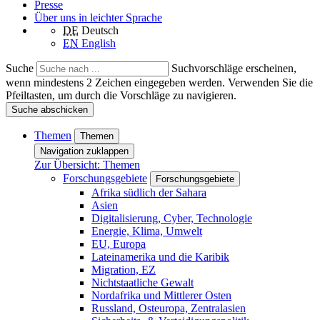
Presse
Über uns in leichter Sprache
DE
Deutsch
EN
English
Suche
Suchvorschläge erscheinen,
wenn mindestens 2 Zeichen eingegeben werden. Verwenden Sie die
Pfeiltasten, um durch die Vorschläge zu navigieren.
Suche abschicken
Themen
Themen
Navigation zuklappen
Zur Übersicht: Themen
Forschungsgebiete
Forschungsgebiete
Afrika südlich der Sahara
Asien
Digitalisierung, Cyber, Technologie
Energie, Klima, Umwelt
EU, Europa
Lateinamerika und die Karibik
Migration, EZ
Nichtstaatliche Gewalt
Nordafrika und Mittlerer Osten
Russland, Osteuropa, Zentralasien