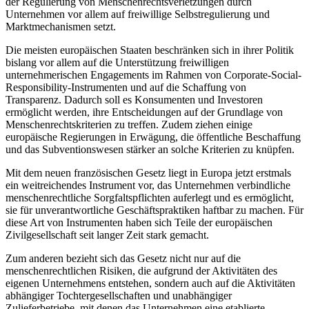
der Regulierung von Menschenrechtsverletzungen durch
Unternehmen vor allem auf freiwillige Selbstregulierung und
Marktmechanismen setzt.
Die meisten europäischen Staaten beschränken sich in ihrer Politik
bislang vor allem auf die Unterstützung freiwilligen
unternehmerischen Engagements im Rahmen von Corporate-Social-
Responsibility-Instrumenten und auf die Schaffung von
Transparenz. Dadurch soll es Konsumenten und Investoren
ermöglicht werden, ihre Entscheidungen auf der Grundlage von
Menschenrechtskriterien zu treffen. Zudem ziehen einige
europäische Regierungen in Erwägung, die öffentliche Beschaffung
und das Subventionswesen stärker an solche Kriterien zu knüpfen.
Mit dem neuen französischen Gesetz liegt in Europa jetzt erstmals
ein weitreichendes Instrument vor, das Unternehmen verbindliche
menschenrechtliche Sorgfaltspflichten auferlegt und es ermöglicht,
sie für unverantwortliche Geschäftspraktiken haftbar zu machen. Für
diese Art von Instrumenten haben sich Teile der europäischen
Zivilgesellschaft seit langer Zeit stark gemacht.
Zum anderen bezieht sich das Gesetz nicht nur auf die
menschenrechtlichen Risiken, die aufgrund der Aktivitäten des
eigenen Unternehmens entstehen, sondern auch auf die Aktivitäten
abhängiger Tochtergesellschaften und unabhängiger
Zulieferbetriebe, mit denen das Unternehmen eine etablierte