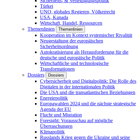
Sicherheits- & Verteidigungspolitik
Türkei
UNO, globales Regieren, Völkerrecht
USA, Kanada
Wirtschaft, Handel, Ressourcen
Themenlinien
Themenlinien
Kooperation im Kontext systemischer Rivalität
Neugestaltung der europäischen
Sicherheitsordnung
Autokratisierung als Herausforderung für die
deutsche und europäische Politik
Wirtschaftliche und technologische
Transformationen
Dossiers
Dossiers
Cybersicherheit und Digitalpolitik: Die Rolle des
Digitalen in der internationalen Politik
Die USA und die transatlantischen Beziehungen
Energiepolitik
Europawahlen 2024 und die nächste strategische
Agenda der EU
Flucht und Migration
Foresight: Vorausschau auf mögliche
Überraschungen
Klimapolitik
Russlands Krieg gegen die Ukraine und seine