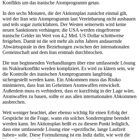
Konflikts um das iranische Atomprogramm getan.
In den sechs Monaten, die der Aktionsplan zunächst einmal gilt,
wird der Iran sein Atomprogramm laut Vereinbarung nicht ausbauen
und teils sogar zurückfahren. Der Westen seinerseits wird keine
neuen Sanktionen verhängen; die USA werden eingefrorene
iranische Gelder im Wert von 4,2 Mrd. US Dollar schrittweise
freigeben. Damit ist die seit mehr als zehn Jahren andauernde
Abwärtsspirale in den Beziehungen zwischen der internationalen
Gemeinschaft und dem Iran erstmals durchbrochen.
Die nun beginnenden Verhandlungen über eine umfassende Lösung
im Nuklearkonflikt werden kompliziert. Es wird zu klären sein, wie
die Kontrolle des iranischen Atomprogramms langfristig
sichergestellt werden kann. Ein Abkommen muss das Risiko
minimieren, dass Iran im Geheimen Atomwaffen entwickelt.
Außerdem muss es verhindern, dass er kurzfristig in der Lage wäre,
Atomwaffen zu bauen, sollte er aus allen internationalen Abkommen
ausbrechen.
Weit weniger beachtet, aber ebenso wichtig für einen Erfolg der
Gespräche ist die Frage, wann ein solches Sonderregime beendet
werden kann. Im Aktionsplan heißt es zu diesem Punkt lediglich,
dass eine umfassende Lösung eine »spezifische, lange Laufzeit
haben« solle. Diese Formulierung ist ein Indiz dafür, wie weit die