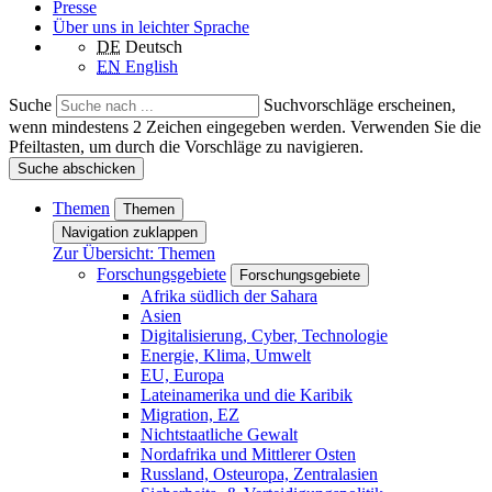
Presse
Über uns in leichter Sprache
DE
Deutsch
EN
English
Suche
Suchvorschläge erscheinen,
wenn mindestens 2 Zeichen eingegeben werden. Verwenden Sie die
Pfeiltasten, um durch die Vorschläge zu navigieren.
Suche abschicken
Themen
Themen
Navigation zuklappen
Zur Übersicht: Themen
Forschungsgebiete
Forschungsgebiete
Afrika südlich der Sahara
Asien
Digitalisierung, Cyber, Technologie
Energie, Klima, Umwelt
EU, Europa
Lateinamerika und die Karibik
Migration, EZ
Nichtstaatliche Gewalt
Nordafrika und Mittlerer Osten
Russland, Osteuropa, Zentralasien