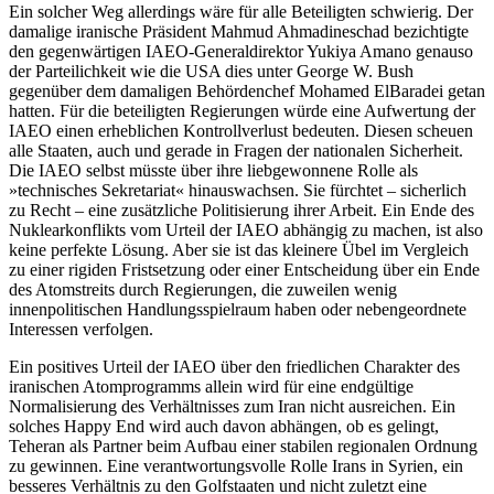
Ein solcher Weg allerdings wäre für alle Beteiligten schwierig. Der
damalige iranische Präsident Mahmud Ahmadineschad bezichtigte
den gegenwärtigen IAEO-Generaldirektor Yukiya Amano genauso
der Parteilichkeit wie die USA dies unter George W. Bush
gegenüber dem damaligen Behördenchef Mohamed ElBaradei getan
hatten. Für die beteiligten Regierungen würde eine Aufwertung der
IAEO einen erheblichen Kontrollverlust bedeuten. Diesen scheuen
alle Staaten, auch und gerade in Fragen der nationalen Sicherheit.
Die IAEO selbst müsste über ihre liebgewonnene Rolle als
»technisches Sekretariat« hinauswachsen. Sie fürchtet – sicherlich
zu Recht – eine zusätzliche Politisierung ihrer Arbeit. Ein Ende des
Nuklearkonflikts vom Urteil der IAEO abhängig zu machen, ist also
keine perfekte Lösung. Aber sie ist das kleinere Übel im Vergleich
zu einer rigiden Fristsetzung oder einer Entscheidung über ein Ende
des Atomstreits durch Regierungen, die zuweilen wenig
innenpolitischen Handlungsspielraum haben oder nebengeordnete
Interessen verfolgen.
Ein positives Urteil der IAEO über den friedlichen Charakter des
iranischen Atomprogramms allein wird für eine endgültige
Normalisierung des Verhältnisses zum Iran nicht ausreichen. Ein
solches Happy End wird auch davon abhängen, ob es gelingt,
Teheran als Partner beim Aufbau einer stabilen regionalen Ordnung
zu gewinnen. Eine verantwortungsvolle Rolle Irans in Syrien, ein
besseres Verhältnis zu den Golfstaaten und nicht zuletzt eine