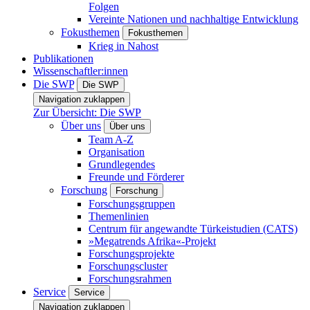
Folgen
Vereinte Nationen und nachhaltige Entwicklung
Fokusthemen
Fokusthemen
Krieg in Nahost
Publikationen
Wissenschaftler:innen
Die SWP
Die SWP
Navigation zuklappen
Zur Übersicht: Die SWP
Über uns
Über uns
Team A-Z
Organisation
Grundlegendes
Freunde und Förderer
Forschung
Forschung
Forschungsgruppen
Themenlinien
Centrum für angewandte Türkeistudien (CATS)
»Megatrends Afrika«-Projekt
Forschungsprojekte
Forschungscluster
Forschungsrahmen
Service
Service
Navigation zuklappen