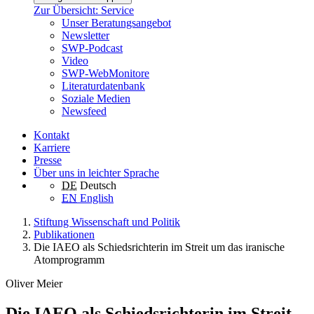
Zur Übersicht: Service
Unser Beratungsangebot
Newsletter
SWP-Podcast
Video
SWP-WebMonitore
Literaturdatenbank
Soziale Medien
Newsfeed
Kontakt
Karriere
Presse
Über uns in leichter Sprache
DE
Deutsch
EN
English
Stiftung Wissenschaft und Politik
Publikationen
Die IAEO als Schiedsrichterin im Streit um das iranische
Atomprogramm
Oliver Meier
Die IAEO als Schiedsrichterin im Streit