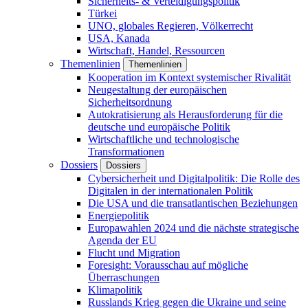
Sicherheits- & Verteidigungspolitik
Türkei
UNO, globales Regieren, Völkerrecht
USA, Kanada
Wirtschaft, Handel, Ressourcen
Themenlinien
Themenlinien
Kooperation im Kontext systemischer Rivalität
Neugestaltung der europäischen
Sicherheitsordnung
Autokratisierung als Herausforderung für die
deutsche und europäische Politik
Wirtschaftliche und technologische
Transformationen
Dossiers
Dossiers
Cybersicherheit und Digitalpolitik: Die Rolle des
Digitalen in der internationalen Politik
Die USA und die transatlantischen Beziehungen
Energiepolitik
Europawahlen 2024 und die nächste strategische
Agenda der EU
Flucht und Migration
Foresight: Vorausschau auf mögliche
Überraschungen
Klimapolitik
Russlands Krieg gegen die Ukraine und seine