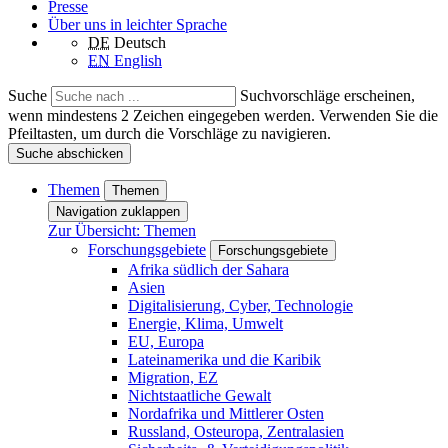
Presse
Über uns in leichter Sprache
DE
Deutsch
EN
English
Suche
Suchvorschläge erscheinen,
wenn mindestens 2 Zeichen eingegeben werden. Verwenden Sie die
Pfeiltasten, um durch die Vorschläge zu navigieren.
Suche abschicken
Themen
Themen
Navigation zuklappen
Zur Übersicht: Themen
Forschungsgebiete
Forschungsgebiete
Afrika südlich der Sahara
Asien
Digitalisierung, Cyber, Technologie
Energie, Klima, Umwelt
EU, Europa
Lateinamerika und die Karibik
Migration, EZ
Nichtstaatliche Gewalt
Nordafrika und Mittlerer Osten
Russland, Osteuropa, Zentralasien