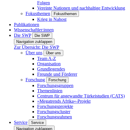
Folgen
Vereinte Nationen und nachhaltige Entwicklung
Fokusthemen
Fokusthemen
Krieg in Nahost
Publikationen
Wissenschaftler:innen
Die SWP
Die SWP
Navigation zuklappen
Zur Übersicht: Die SWP
Über uns
Über uns
Team A-Z
Organisation
Grundlegendes
Freunde und Förderer
Forschung
Forschung
Forschungsgruppen
Themenlinien
Centrum für angewandte Türkeistudien (CATS)
»Megatrends Afrika«-Projekt
Forschungsprojekte
Forschungscluster
Forschungsrahmen
Service
Service
Navigation zuklappen