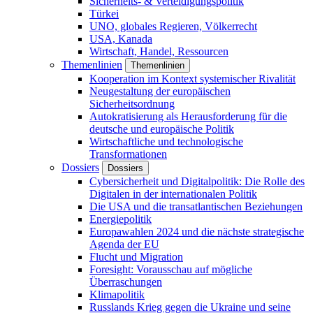
Sicherheits- & Verteidigungspolitik
Türkei
UNO, globales Regieren, Völkerrecht
USA, Kanada
Wirtschaft, Handel, Ressourcen
Themenlinien
Themenlinien
Kooperation im Kontext systemischer Rivalität
Neugestaltung der europäischen
Sicherheitsordnung
Autokratisierung als Herausforderung für die
deutsche und europäische Politik
Wirtschaftliche und technologische
Transformationen
Dossiers
Dossiers
Cybersicherheit und Digitalpolitik: Die Rolle des
Digitalen in der internationalen Politik
Die USA und die transatlantischen Beziehungen
Energiepolitik
Europawahlen 2024 und die nächste strategische
Agenda der EU
Flucht und Migration
Foresight: Vorausschau auf mögliche
Überraschungen
Klimapolitik
Russlands Krieg gegen die Ukraine und seine