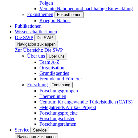
Folgen
Vereinte Nationen und nachhaltige Entwicklung
Fokusthemen
Fokusthemen
Krieg in Nahost
Publikationen
Wissenschaftler:innen
Die SWP
Die SWP
Navigation zuklappen
Zur Übersicht: Die SWP
Über uns
Über uns
Team A-Z
Organisation
Grundlegendes
Freunde und Förderer
Forschung
Forschung
Forschungsgruppen
Themenlinien
Centrum für angewandte Türkeistudien (CATS)
»Megatrends Afrika«-Projekt
Forschungsprojekte
Forschungscluster
Forschungsrahmen
Service
Service
Navigation zuklappen