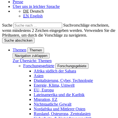
Presse
Über uns in leichter Sprache
DE
Deutsch
EN
English
Suche
Suchvorschläge erscheinen,
wenn mindestens 2 Zeichen eingegeben werden. Verwenden Sie die
Pfeiltasten, um durch die Vorschläge zu navigieren.
Suche abschicken
Themen
Themen
Navigation zuklappen
Zur Übersicht: Themen
Forschungsgebiete
Forschungsgebiete
Afrika südlich der Sahara
Asien
Digitalisierung, Cyber, Technologie
Energie, Klima, Umwelt
EU, Europa
Lateinamerika und die Karibik
Migration, EZ
Nichtstaatliche Gewalt
Nordafrika und Mittlerer Osten
Russland, Osteuropa, Zentralasien