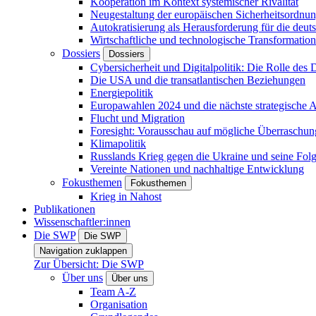
Kooperation im Kontext systemischer Rivalität
Neugestaltung der europäischen Sicherheitsordnu
Autokratisierung als Herausforderung für die deut
Wirtschaftliche und technologische Transformatio
Dossiers
Dossiers
Cybersicherheit und Digitalpolitik: Die Rolle des Di
Die USA und die transatlantischen Beziehungen
Energiepolitik
Europawahlen 2024 und die nächste strategische
Flucht und Migration
Foresight: Vorausschau auf mögliche Überraschu
Klimapolitik
Russlands Krieg gegen die Ukraine und seine Fol
Vereinte Nationen und nachhaltige Entwicklung
Fokusthemen
Fokusthemen
Krieg in Nahost
Publikationen
Wissenschaftler:innen
Die SWP
Die SWP
Navigation zuklappen
Zur Übersicht: Die SWP
Über uns
Über uns
Team A-Z
Organisation