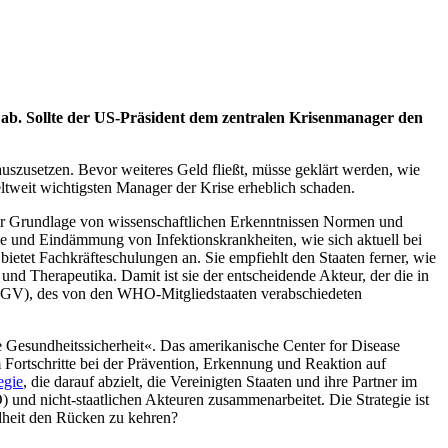
b. Sollte der US-Präsident dem zentralen Krisenmanager den
zusetzen. Bevor weiteres Geld fließt, müsse geklärt werden, wie
weit wichtigsten Manager der Krise erheblich schaden.
 der Grundlage von wissenschaftlichen Erkenntnissen Normen und
olle und Eindämmung von Infektionskrankheiten, wie sich aktuell bei
etet Fachkräfteschulungen an. Sie empfiehlt den Staaten ferner, wie
nd Therapeutika. Damit ist sie der entscheidende Akteur, der die in
GV), des von den WHO-Mitgliedstaaten verabschiedeten
e Gesundheitssicherheit«. Das amerikanische Center for Disease
Fortschritte bei der Prävention, Erkennung und Reaktion auf
egie
, die darauf abzielt, die Vereinigten Staaten und ihre Partner im
und nicht-staatlichen Akteuren zusammenarbeitet. Die Strategie ist
ndheit den Rücken zu kehren?