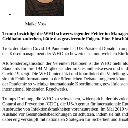
Maike Voss
Trump bezichtigt die WHO schwerwiegender Fehler im Managemen
Geldhahn zudrehen, hätte das gravierende Folgen. Eine Einsch
Trotz der akuten Covid-19-Pandemie hat US-Präsident Donald Trump 
das Krisenmanagement der WHO zu bewerten sei und welchen Einfluss
Als Sonderorganisation der Vereinten Nationen ist die WHO mehr als 
Standards für ihre 194 Mitgliedsländer im Gesundheitswesen und in de
Covid-19 zeigt. Die WHO unterstützt und koordiniert die Verteilung 
sie mit Fehlinformationen in der öffentlichen Debatte umgehen können
der Pandemie so wichtige internationale Koordinierung gewährleiste
international bindenden Regelwerks.
Trumps Drohung, die WHO zu schwächen, widerspricht der bis zuletzt 
Control and Prevention (CDC), die US-Agentur für internationale En
Ausbrüche von Infektionskrankheiten voranzutreiben. Im Mai 2019 v
Ausland vor Gesundheitsbedrohungen zu schützen, indem sie mit ander
dabei eng verknüpft mit nationalen Strategien für Sicherheit und B