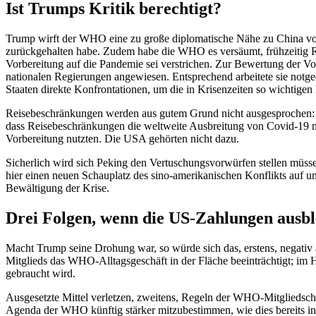
Ist Trumps Kritik berechtigt?
Trump wirft der WHO eine zu große diplomatische Nähe zu China vor
zurückgehalten habe. Zudem habe die WHO es versäumt, frühzeitig Re
Vorbereitung auf die Pandemie sei verstrichen. Zur Bewertung der Vo
nationalen Regierungen angewiesen. Entsprechend arbeitete sie notge
Staaten direkte Konfrontationen, um die in Krisenzeiten so wichtigen
Reisebeschränkungen werden aus gutem Grund nicht ausgesprochen: W
dass Reisebeschränkungen die weltweite Ausbreitung von Covid-19 ni
Vorbereitung nutzten. Die USA gehörten nicht dazu.
Sicherlich wird sich Peking den Vertuschungsvorwürfen stellen müs
hier einen neuen Schauplatz des sino-amerikanischen Konflikts auf un
Bewältigung der Krise.
Drei Folgen, wenn die US-Zahlungen ausbl
Macht Trump seine Drohung war, so würde sich das, erstens, negativ 
Mitglieds das WHO-Alltagsgeschäft in der Fläche beeinträchtigt; im 
gebraucht wird.
Ausgesetzte Mittel verletzen, zweitens, Regeln der WHO-Mitgliedsch
Agenda der WHO künftig stärker mitzubestimmen, wie dies bereits in 