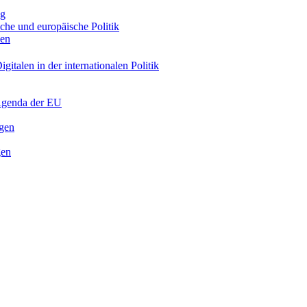
ng
sche und europäische Politik
nen
gitalen in der internationalen Politik
 Agenda der EU
ngen
gen