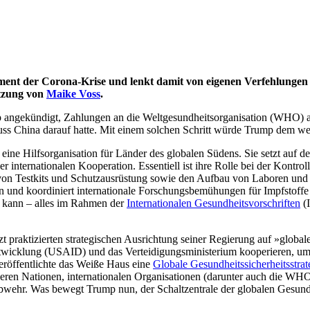
t der Corona-Krise und lenkt damit von eigenen Verfehlungen a
ätzung von
Maike Voss
.
angekündigt, Zahlungen an die Weltgesundheitsorganisation (WHO) aus
 China darauf hatte. Mit einem solchen Schritt würde Trump dem welt
eine Hilfsorganisation für Länder des globalen Südens. Sie setzt auf
r internationalen Kooperation. Essentiell ist ihre Rolle bei der Kontr
von Testkits und Schutzausrüstung sowie den Aufbau von Laboren und bi
 und koordiniert internationale Forschungsbemühungen für Impfstoffe u
n kann – alles im Rahmen der
Internationalen Gesundheitsvorschriften
(I
praktizierten strategischen Ausrichtung seiner Regierung auf »global
twicklung (USAID) und das Verteidigungsministerium kooperieren, um 
eröffentlichte das Weiße Haus eine
Globale Gesundheitssicherheitsstrat
en Nationen, internationalen Organisationen (darunter auch die WHO) 
ioabwehr. Was bewegt Trump nun, der Schaltzentrale der globalen Gesu