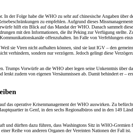
. In der Folge habe die WHO zu sehr auf chinesische Angaben über de
isebeschränkungen zu empfehlen. Aufgrund dieses Missmanagements hab
rwürfe hilft ein Blick auf das Mandat der WHO. Danach sammelt diese 
drungen mit den Informationen, die ihr Peking zur Verfügung stellte. 
 Kommunikationskanäle offenzuhalten. Im Falle von Verfehlungen einzel
eil sie Viren nicht aufhalten können, sind sie laut IGV – den gemei
cht verhindern, sondern nur verzögern. Jedoch gelingt diese Verzöger
sen. Trumps Vorwürfe an die WHO aber legen seine Unkenntnis über d
d lenkt zudem von eigenen Versäumnissen ab. Damit behindert er – erst
eiben
auf das operative Krisenmanagement der WHO auswirken. Zu befürchten 
Hauptquartier in Genf, in den sechs Regionalbüros und in den 149 Länd
aft und dürften dazu führen, dass Washingtons Sitz in WHO-Gremien fr
einer Reihe von anderen Organen der Vereinten Nationen der Fall ist.