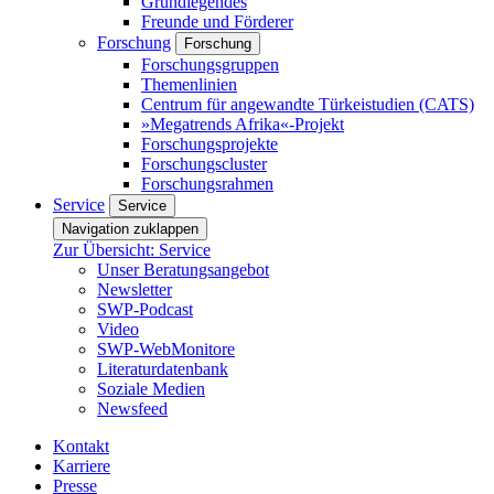
Grundlegendes
Freunde und Förderer
Forschung
Forschung
Forschungsgruppen
Themenlinien
Centrum für angewandte Türkeistudien (CATS)
»Megatrends Afrika«-Projekt
Forschungsprojekte
Forschungscluster
Forschungsrahmen
Service
Service
Navigation zuklappen
Zur Übersicht: Service
Unser Beratungsangebot
Newsletter
SWP-Podcast
Video
SWP-WebMonitore
Literaturdatenbank
Soziale Medien
Newsfeed
Kontakt
Karriere
Presse