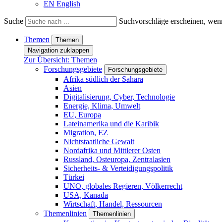
EN
English
Suche
Suchvorschläge erscheinen, wenn
Themen
Themen
Navigation zuklappen
Zur Übersicht: Themen
Forschungsgebiete
Forschungsgebiete
Afrika südlich der Sahara
Asien
Digitalisierung, Cyber, Technologie
Energie, Klima, Umwelt
EU, Europa
Lateinamerika und die Karibik
Migration, EZ
Nichtstaatliche Gewalt
Nordafrika und Mittlerer Osten
Russland, Osteuropa, Zentralasien
Sicherheits- & Verteidigungspolitik
Türkei
UNO, globales Regieren, Völkerrecht
USA, Kanada
Wirtschaft, Handel, Ressourcen
Themenlinien
Themenlinien