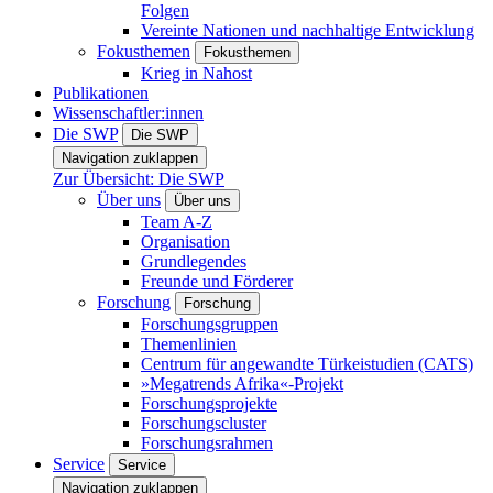
Folgen
Vereinte Nationen und nachhaltige Entwicklung
Fokusthemen
Fokusthemen
Krieg in Nahost
Publikationen
Wissenschaftler:innen
Die SWP
Die SWP
Navigation zuklappen
Zur Übersicht: Die SWP
Über uns
Über uns
Team A-Z
Organisation
Grundlegendes
Freunde und Förderer
Forschung
Forschung
Forschungsgruppen
Themenlinien
Centrum für angewandte Türkeistudien (CATS)
»Megatrends Afrika«-Projekt
Forschungsprojekte
Forschungscluster
Forschungsrahmen
Service
Service
Navigation zuklappen