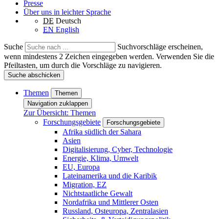
Presse
Über uns in leichter Sprache
DE
Deutsch
EN
English
Suche
Suchvorschläge erscheinen,
wenn mindestens 2 Zeichen eingegeben werden. Verwenden Sie die
Pfeiltasten, um durch die Vorschläge zu navigieren.
Suche abschicken
Themen
Themen
Navigation zuklappen
Zur Übersicht: Themen
Forschungsgebiete
Forschungsgebiete
Afrika südlich der Sahara
Asien
Digitalisierung, Cyber, Technologie
Energie, Klima, Umwelt
EU, Europa
Lateinamerika und die Karibik
Migration, EZ
Nichtstaatliche Gewalt
Nordafrika und Mittlerer Osten
Russland, Osteuropa, Zentralasien