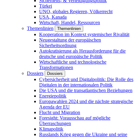
Sicherheits- & Verteidigungspolitik
Türkei
UNO, globales Regieren, Völkerrecht
USA, Kanada
Wirtschaft, Handel, Ressourcen
Themenlinien
Themenlinien
Kooperation im Kontext systemischer Rivalität
Neugestaltung der europäischen
Sicherheitsordnung
Autokratisierung als Herausforderung für die
deutsche und europäische Politik
Wirtschaftliche und technologische
Transformationen
Dossiers
Dossiers
Cybersicherheit und Digitalpolitik: Die Rolle des
Digitalen in der internationalen Politik
Die USA und die transatlantischen Beziehungen
Energiepolitik
Europawahlen 2024 und die nächste strategische
Agenda der EU
Flucht und Migration
Foresight: Vorausschau auf mögliche
Überraschungen
Klimapolitik
Russlands Krieg gegen die Ukraine und seine