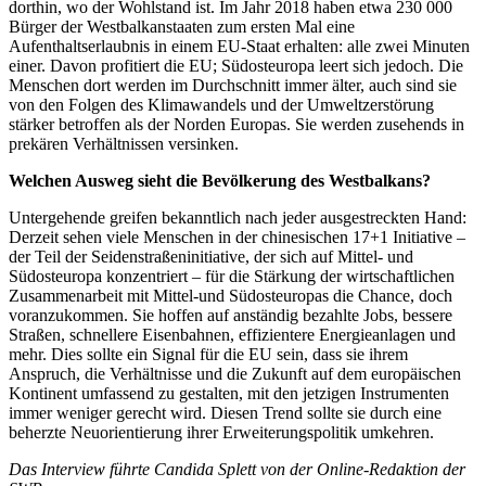
dorthin, wo der Wohlstand ist. Im Jahr 2018 haben etwa 230 000
Bürger der Westbalkanstaaten zum ersten Mal eine
Aufenthaltserlaubnis in einem EU-Staat erhalten: alle zwei Minuten
einer. Davon profitiert die EU; Südosteuropa leert sich jedoch. Die
Menschen dort werden im Durchschnitt immer älter, auch sind sie
von den Folgen des Klimawandels und der Umweltzerstörung
stärker betroffen als der Norden Europas. Sie werden zusehends in
prekären Verhältnissen versinken.
Welchen Ausweg sieht die Bevölkerung des Westbalkans?
Untergehende greifen bekanntlich nach jeder ausgestreckten Hand:
Derzeit sehen viele Menschen in der chinesischen 17+1 Initiative –
der Teil der Seidenstraßeninitiative, der sich auf Mittel- und
Südosteuropa konzentriert – für die Stärkung der wirtschaftlichen
Zusammenarbeit mit Mittel-und Südosteuropas die Chance, doch
voranzukommen. Sie hoffen auf anständig bezahlte Jobs, bessere
Straßen, schnellere Eisenbahnen, effizientere Energieanlagen und
mehr. Dies sollte ein Signal für die EU sein, dass sie ihrem
Anspruch, die Verhältnisse und die Zukunft auf dem europäischen
Kontinent umfassend zu gestalten, mit den jetzigen Instrumenten
immer weniger gerecht wird. Diesen Trend sollte sie durch eine
beherzte Neuorientierung ihrer Erweiterungspolitik umkehren.
Das Interview führte Candida Splett von der Online-Redaktion der