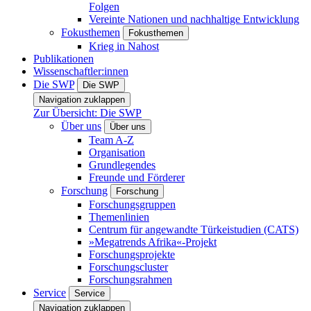
Folgen
Vereinte Nationen und nachhaltige Entwicklung
Fokusthemen
Fokusthemen
Krieg in Nahost
Publikationen
Wissenschaftler:innen
Die SWP
Die SWP
Navigation zuklappen
Zur Übersicht: Die SWP
Über uns
Über uns
Team A-Z
Organisation
Grundlegendes
Freunde und Förderer
Forschung
Forschung
Forschungsgruppen
Themenlinien
Centrum für angewandte Türkeistudien (CATS)
»Megatrends Afrika«-Projekt
Forschungsprojekte
Forschungscluster
Forschungsrahmen
Service
Service
Navigation zuklappen