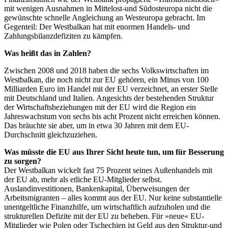
mit wenigen Ausnahmen in Mittelost-und Südosteuropa nicht die
gewünschte schnelle Angleichung an Westeuropa gebracht. Im
Gegenteil: Der Westbalkan hat mit enormen Handels- und
Zahlungsbilanzdefiziten zu kämpfen.
Was heißt das in Zahlen?
Zwischen 2008 und 2018 haben die sechs Volkswirtschaften im
Westbalkan, die noch nicht zur EU gehören, ein Minus von 100
Milliarden Euro im Handel mit der EU verzeichnet, an erster Stelle
mit Deutschland und Italien. Angesichts der bestehenden Struktur
der Wirtschaftsbeziehungen mit der EU wird die Region ein
Jahreswachstum von sechs bis acht Prozent nicht erreichen können.
Das bräuchte sie aber, um in etwa 30 Jahren mit dem EU-
Durchschnitt gleichzuziehen.
Was müsste die EU aus Ihrer Sicht heute tun, um für Besserung
zu sorgen?
Der Westbalkan wickelt fast 75 Prozent seines Außenhandels mit
der EU ab, mehr als etliche EU-Mitglieder selbst.
Auslandinvestitionen, Bankenkapital, Überweisungen der
Arbeitsmigranten – alles kommt aus der EU. Nur keine substantielle
unentgeltliche Finanzhilfe, um wirtschaftlich aufzuholen und die
strukturellen Defizite mit der EU zu beheben. Für »neue« EU-
Mitglieder wie Polen oder Tschechien ist Geld aus den Struktur-und