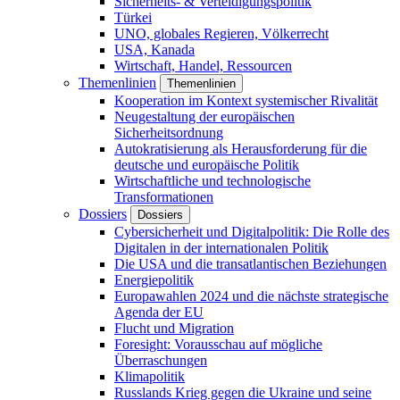
Sicherheits- & Verteidigungspolitik
Türkei
UNO, globales Regieren, Völkerrecht
USA, Kanada
Wirtschaft, Handel, Ressourcen
Themenlinien
Themenlinien
Kooperation im Kontext systemischer Rivalität
Neugestaltung der europäischen
Sicherheitsordnung
Autokratisierung als Herausforderung für die
deutsche und europäische Politik
Wirtschaftliche und technologische
Transformationen
Dossiers
Dossiers
Cybersicherheit und Digitalpolitik: Die Rolle des
Digitalen in der internationalen Politik
Die USA und die transatlantischen Beziehungen
Energiepolitik
Europawahlen 2024 und die nächste strategische
Agenda der EU
Flucht und Migration
Foresight: Vorausschau auf mögliche
Überraschungen
Klimapolitik
Russlands Krieg gegen die Ukraine und seine