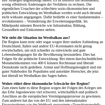
ihre Strategen angekündigt haben. Es ist insofern mit behutsamen,
wenig effektiven Änderungen der Verfahren zu rechnen. Die
eigentlichen Ursachen der schlechten sozio-ökonomischen und
politischen Entwicklung im Westbalkan werden wohl auch diesmal
nicht wirksam angegangen. Dafür bedürfte es einer fundamentalen –
revolutionären – Veränderung der Erweiterungspolitik. Im
Mittelpunkt müssten Bereiche wie Infrastruktur, Bildung,
Gesundheit und Einkommen stehen.
Wie sieht die Situation im Westbalkan aus?
Die Region kann trotz oder sogar wegen ihrer starken Anbindung an
Deutschland, Italien und andere EU-Kernstaaten nicht genug
erwirtschaften, um sich schneller zu entwickeln und gute
Lebensbedingungen für die Bevölkerung herzustellen. Dies hat
Folgen für die politische Entwicklung: Bei einem durchschnittlichen
Monatseinkommen von 400 € können Rechtsstaat und liberale
Demokratie nicht gedeihen. Armut und Hoffnungslosigkeit sind ein
guter Nährboden für Populisten und autoritäre Herrscher, die jetzt
fast überall im Westbalkan das Sagen haben.
Woher rührt diese ökonomische Schwäche der Region?
Zum einen hatte es diese Region wegen der Folgen des Krieges um
das Erbe Jugoslawiens viel schwerer, wirtschaftlich und politisch
Anschluss an die europäischen Vereinigungsprozesse zu gewinnen.
Zum anderen hat das von der EU und den internationalen
Finanzinstituten wie der Weltbank propagierte »Transitionsmodell«