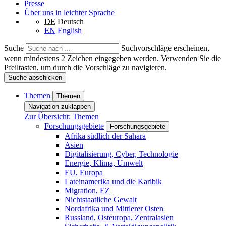
Presse
Über uns in leichter Sprache
DE
Deutsch
EN
English
Suche
Suchvorschläge erscheinen,
wenn mindestens 2 Zeichen eingegeben werden. Verwenden Sie die
Pfeiltasten, um durch die Vorschläge zu navigieren.
Suche abschicken
Themen
Themen
Navigation zuklappen
Zur Übersicht: Themen
Forschungsgebiete
Forschungsgebiete
Afrika südlich der Sahara
Asien
Digitalisierung, Cyber, Technologie
Energie, Klima, Umwelt
EU, Europa
Lateinamerika und die Karibik
Migration, EZ
Nichtstaatliche Gewalt
Nordafrika und Mittlerer Osten
Russland, Osteuropa, Zentralasien