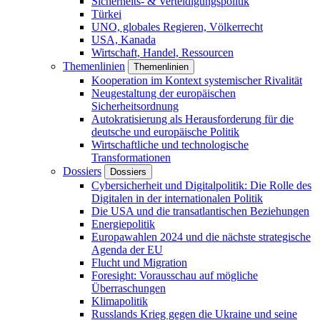
Sicherheits- & Verteidigungspolitik
Türkei
UNO, globales Regieren, Völkerrecht
USA, Kanada
Wirtschaft, Handel, Ressourcen
Themenlinien
Themenlinien
Kooperation im Kontext systemischer Rivalität
Neugestaltung der europäischen
Sicherheitsordnung
Autokratisierung als Herausforderung für die
deutsche und europäische Politik
Wirtschaftliche und technologische
Transformationen
Dossiers
Dossiers
Cybersicherheit und Digitalpolitik: Die Rolle des
Digitalen in der internationalen Politik
Die USA und die transatlantischen Beziehungen
Energiepolitik
Europawahlen 2024 und die nächste strategische
Agenda der EU
Flucht und Migration
Foresight: Vorausschau auf mögliche
Überraschungen
Klimapolitik
Russlands Krieg gegen die Ukraine und seine