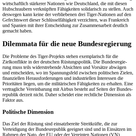
wirtschaftlich stärkerer Nationen wie Deutschland, die mit diesen
Hubschraubern verknüpften Fähigkeiten solidarisch zu stellen. Auch
des­wegen kann keine der verbliebenen drei Tiger-Nationen auf den
Gefechtswert dieser Schlüsselfähig­keit verzichten, was Frankreich
und Spa­nien mit ihrer Entscheidung zur Zusammen­arbeit deutlich
gemacht haben.
Dilemmata für die neue Bundesregierung
Die Probleme des Tiger-Projekts stehen ex­emplarisch für die
Zielkonflikte in der deut­schen Rüstungspolitik. Die Bundes­regie­
rung muss teils widerstrebende Absichten und Vorsätze abwägen
und entscheiden, wo im Spannungsfeld zwischen politischen Zielen,
finanziellen Herausforderungen und industriellen Interessen die
Prioritäten liegen, um die militärischen Fähigkeiten zu erhalten. Eine
vertragliche Vereinbarung mit Airbus besteht auf Seiten der Bundes­
republik derzeit nicht. Daher scheidet eine rechtliche Dimension als
Faktor aus.
Politische Dimension
Das Ziel der Rüstung sind einsatzbereite Streitkräfte, die zur
Verteidigung der Bun­desrepublik geeignet sind und in Einsätzen im
Rahmen der Nato, der EU oder der Ver­einten Nationen (VN)