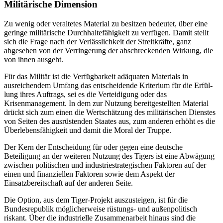
Militärische Dimension
Zu wenig oder veraltetes Material zu besit­zen bedeutet, über eine
geringe militärische Durchhaltefähigkeit zu verfügen. Damit stellt
sich die Frage nach der Verlässlichkeit der Streitkräfte, ganz
abgesehen von der Verringerung der abschreckenden Wirkung, die
von ihnen ausgeht.
Für das Militär ist die Verfügbarkeit adä­quaten Materials in
ausreichendem Umfang das entscheidende Kriterium für die Erfül­
lung ihres Auftrags, sei es die Verteidigung oder das
Krisenmanagement. In dem zur Nutzung bereitgestellten Material
drückt sich zum einen die Wertschätzung des mili­tärischen Dienstes
von Seiten des ausrüsten­den Staates aus, zum anderen erhöht es die
Überlebensfähigkeit und damit die Moral der Truppe.
Der Kern der Entscheidung für oder gegen eine deutsche
Beteiligung an der wei­teren Nutzung des Tigers ist eine Abwägung
zwischen politischen und industriestrate­gischen Faktoren auf der
einen und finan­ziellen Faktoren sowie dem Aspekt der
Einsatzbereitschaft auf der anderen Seite.
Die Option, aus dem Tiger-Projekt aus­zusteigen, ist für die
Bundesrepublik mög­licherweise rüstungs- und außenpolitisch
riskant. Über die industrielle Zusammen­arbeit hinaus sind die