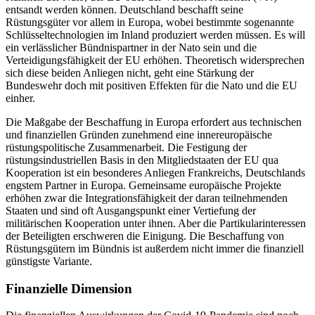
entsandt werden kön­nen. Deutschland beschafft seine
Rüstungsgüter vor allem in Europa, wo­bei bestimmte sogenannte
Schlüsseltechnologien im In­land produziert werden müssen. Es will
ein verlässlicher Bündnispartner in der Nato sein und die
Verteidigungsfähigkeit der EU erhöhen. Theoretisch widersprechen
sich diese beiden Anliegen nicht, geht eine Stär­kung der
Bundeswehr doch mit positiven Effekten für die Nato und die EU
einher.
Die Maßgabe der Beschaffung in Europa erfordert aus tech­nischen
und finanziellen Gründen zunehmend eine innereuropäische
rüstungspolitische Zusammenarbeit. Die Festigung der
rüstungsindustriellen Basis in den Mitgliedstaaten der EU qua
Kooperation ist ein besonderes Anliegen Frankreichs, Deutschlands
engstem Partner in Europa. Gemeinsame euro­päische Pro­jekte
erhöhen zwar die Integrationsfähig­keit der daran teilnehmenden
Staaten und sind oft Ausgangspunkt einer Vertiefung der
militärischen Kooperation unter ihnen. Aber die Partikularinteressen
der Beteiligten erschweren die Einigung. Die Beschaffung von
Rüstungsgütern im Bündnis ist außerdem nicht immer die finanziell
güns­tigste Variante.
Finanzielle Dimension