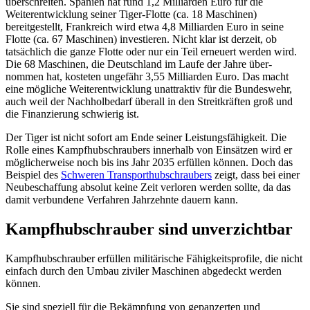
überschreiten. Spanien hat rund 1,2 Milliarden Euro für die
Weiterentwicklung seiner Tiger-Flotte (ca. 18 Maschi­nen)
bereitgestellt, Frankreich wird etwa 4,8 Mil­liarden Euro in seine
Flotte (ca. 67 Maschinen) investieren. Nicht klar ist derzeit, ob
tatsächlich die ganze Flotte oder nur ein Teil erneuert werden wird.
Die 68 Maschinen, die Deutschland im Laufe der Jahre über­
nommen hat, kos­teten ungefähr 3,55 Mil­liar­den Euro. Das macht
eine mög­liche Weiterentwicklung unattraktiv für die Bundeswehr,
auch weil der Nachholbedarf überall in den Streit­kräften groß und
die Finanzierung schwie­rig ist.
Der Tiger ist nicht sofort am Ende seiner Leistungsfähigkeit. Die
Rolle eines Kampf­hubschraubers innerhalb von Einsätzen wird er
möglicherweise noch bis ins Jahr 2035 erfüllen können. Doch das
Beispiel des
Schweren Transporthubschraubers
zeigt, dass bei einer
Neubeschaffung absolut keine Zeit verloren werden sollte, da das
damit verbun­dene Verfahren Jahrzehnte dauern kann.
Kampfhubschrauber sind unverzichtbar
Kampfhubschrauber erfüllen militärische Fähigkeitsprofile, die nicht
einfach durch den Umbau ziviler Maschinen abgedeckt werden
können.
Sie sind speziell für die Bekämpfung von gepanzerten und