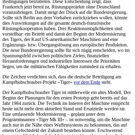
Bedingungen beizutreten. Diese Entscheidung zeigt, dass
Frankreich jetzt bereit ist, Rüstungsprojekte ohne Deutschland
voranzubringen. Damit steigt der Druck auf die Bundesregierung.
Sollte sich Berlin aus dem Vorhaben zurückziehen wollen, könnte
dies Auswirkungen auf die gesamte deutsch-französische
Rüstungskooperation haben. Drei Reaktionsmöglichkeiten sind
vorstellbar: ein Beitritt und da­mit der Beginn der Modernisierung
des Tigers, der Kauf US-amerikanischer Maschi­nen und eine
Ergänzungs- bzw. Über­gangslösung aus europäischer Produktion.
Die neue Bundesregierung sollte für sich zügig entscheiden, wo im
Spannungsfeld zwi­schen politischen Zielen, finanziellen
Herausforderungen und industriellen Interessen die Prioritäten
liegen, um die mili­tärischen Fähigkeiten zumindest zu erhalten.
Die Zeichen verdichten sich, dass die deut­sche Beteiligung am
Kampfhubschrauber-Projekt »Tiger«
vor dem Ende
steht.
Der Kampfhubschrauber Tiger ist mittler­weile ein altes Modell. Der
Beginn der Pla­nungen für den ersten Prototyp geht bereits auf das
Jahr 1984 zurück. Die Technik im Inneren der Maschine entspricht
heute nicht mehr dem aktuellen Stand und Ersatzteile werden rar.
Eine umfassende Modernisie­rung – geplant unter dem
Programmnamen »Tiger Mk III« – ist notwendig, um die Maschine
auch nur in die Nähe eines Waf­fen­systems zu bekommen, das auf
einem Gefechtsfeld der Zukunft bestehen könnte. Erschwerend