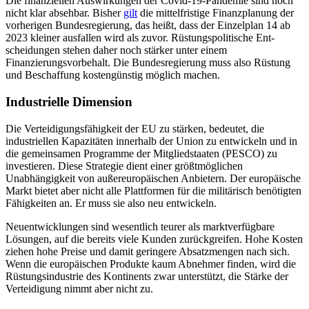
Die finanziellen Auswirkungen der Covid-19-Pandemie sind noch
nicht klar absehbar. Bisher
gilt
die mittelfristige Finanzplanung der
vorherigen Bundesregierung, das heißt, dass der Einzelplan 14 ab
2023 kleiner aus­fallen wird als zuvor. Rüstungspolitische Ent­
scheidungen stehen daher noch stärker unter einem
Finanzierungsvorbehalt. Die Bundesregierung muss also Rüstung
und Be­schaffung kostengünstig möglich machen.
Industrielle Dimension
Die Verteidigungsfähigkeit der EU zu stär­ken, bedeutet, die
industriellen Kapazitäten innerhalb der Union zu entwickeln und in
die gemeinsamen Programme der Mitgliedstaaten (PESCO) zu
investieren. Diese Stra­tegie dient einer größtmöglichen
Unabhängigkeit von außereuropäischen Anbietern. Der europäische
Markt bietet aber nicht alle Plattformen für die militärisch benötigten
Fähigkeiten an. Er muss sie also neu ent­wickeln.
Neuentwicklungen sind wesentlich teurer als marktverfügbare
Lösungen, auf die bereits viele Kunden zurückgreifen. Hohe Kosten
ziehen hohe Preise und damit geringere Absatz­mengen nach sich.
Wenn die europäischen Produkte kaum Abnehmer finden, wird die
Rüstungsindustrie des Kontinents zwar unterstützt, die Stärke der
Verteidigung nimmt aber nicht zu.