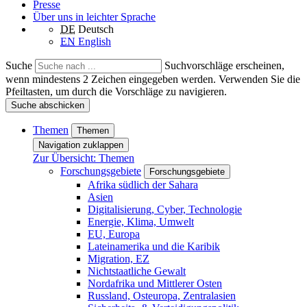
Presse
Über uns in leichter Sprache
DE
Deutsch
EN
English
Suche
Suchvorschläge erscheinen,
wenn mindestens 2 Zeichen eingegeben werden. Verwenden Sie die
Pfeiltasten, um durch die Vorschläge zu navigieren.
Suche abschicken
Themen
Themen
Navigation zuklappen
Zur Übersicht: Themen
Forschungsgebiete
Forschungsgebiete
Afrika südlich der Sahara
Asien
Digitalisierung, Cyber, Technologie
Energie, Klima, Umwelt
EU, Europa
Lateinamerika und die Karibik
Migration, EZ
Nichtstaatliche Gewalt
Nordafrika und Mittlerer Osten
Russland, Osteuropa, Zentralasien