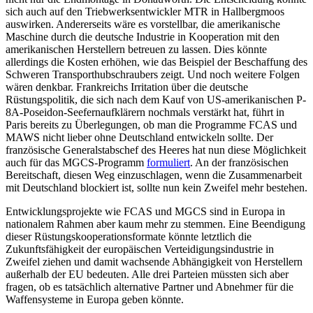
sich auch auf den Triebwerksentwickler MTR in Hallbergmoos
auswirken. Andererseits wäre es vorstellbar, die ameri­kanische
Maschine durch die deutsche In­dustrie in Kooperation mit den
amerikanischen Her­stellern betreuen zu lassen. Dies könnte
allerdings die Kosten erhöhen, wie das Bei­spiel der Beschaffung des
Schweren Transporthubschraubers zeigt. Und noch weitere Folgen
wären denkbar. Frankreichs Irritation über die deutsche
Rüstungspolitik, die sich nach dem Kauf von US-amerika­nischen P-
8A-Poseidon-Seefernaufklärern nochmals verstärkt hat, führt in
Paris be­reits zu Über­legungen, ob man die Programme FCAS und
MAWS nicht lieber ohne Deutsch­land entwickeln sollte. Der
französische Generalstabschef des Heeres hat nun diese Möglichkeit
auch für das MGCS-Programm
formuliert
. An der französischen
Bereitschaft, diesen Weg einzuschlagen, wenn die Zusammenarbeit
mit Deutschland blockiert ist, sollte nun kein Zweifel mehr bestehen.
Entwicklungsprojekte wie FCAS und MGCS sind in Europa in
nationalem Rahmen aber kaum mehr zu stemmen. Eine Beendi­gung
dieser Rüstungskooperationsformate könnte letztlich die
Zukunftsfähigkeit der europäischen Verteidigungsindustrie in
Zweifel ziehen und damit wachsende Ab­hän­gigkeit von Herstellern
außerhalb der EU bedeuten. Alle drei Parteien müssten sich aber
fragen, ob es tatsächlich alter­native Partner und Abnehmer für die
Waffensysteme in Europa geben könnte.