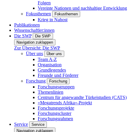
Folgen
Vereinte Nationen und nachhaltige Entwicklung
Fokusthemen
Fokusthemen
Krieg in Nahost
Publikationen
Wissenschaftler:innen
Die SWP
Die SWP
Navigation zuklappen
Zur Übersicht: Die SWP
Über uns
Über uns
Team A-Z
Organisation
Grundlegendes
Freunde und Förderer
Forschung
Forschung
Forschungsgruppen
Themenlinien
Centrum für angewandte Türkeistudien (CATS)
»Megatrends Afrika«-Projekt
Forschungsprojekte
Forschungscluster
Forschungsrahmen
Service
Service
Navigation zuklappen