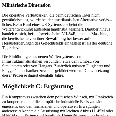
Militärische Dimension
Die operative Verfügbarkeit, die beim deut­schen Tiger nicht
gewährleistet ist, würde bei der amerikanischen Alternative verläss­
licher. Beim Kauf eines US-Systems er­scheint die
Weiterentwicklung außerdem lang­fristig gesichert. Darüber hinaus
handelt es sich, beispielsweise beim AH-64E, um eine Maschine,
die bereits heute von ihrer Be­waffnung her besser auf die
Herausforderungen des Gefechtsfelds eingestellt ist als der deutsche
Tiger derzeit.
Die Einführung eines neuen Waffen­systems ist mit
Infrastrukturmaßnahmen verbunden, etwa dem Umbau von
Simulatoren oder von Hangars. Zusätzlich müssten Fluglehrer und
Fluggerätemechaniker zuvor ausgebildet werden. Die Umsetzung
dieser Prozesse dauert ebenfalls Jahre.
Möglichkeit C: Ergänzung
Ein Kompromiss zwischen dem politischen Wunsch, mit Frankreich
zu kooperieren und die europäische industrielle Basis zu stärken
einerseits, und den finanziellen und operativen Erwägungen
andererseits könnte die Ausrüstung mit leichten Airbus H145M oder
H160M sein. Erstere sind bereits als Unterstützungshubschrauber