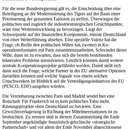
Für die neue Bundesregierung gilt es, die Entscheidung über eine
Beteiligung an der Modernisierung des Tigers auf der Basis einer
Priorisierung der genannten Faktoren zu treffen. Über­wiegen die
politischen und zugleich die industriestrategischen Gesichts­punkte,
wäre eine Weiterentwicklung zu bevorzugen. Liegt der
Schwerpunkt auf der finan­ziellen Komponente, müsste Deutschland
von einer Weiterführung absehen. Eine spezielle Valenz hat die
Frage, ob Berlin den politischen Willen hat, (weiter) in Ko­
operationsformaten mit Paris zusammen­zuarbeiten. Schwindet dieser
Wille, dann ist zu erwarten, dass sich die bereits be­stehenden
bilateralen Probleme intensivieren. Letztlich könnten damit weitere
zen­trale Kooperationsprojekte gefährdet wer­den. Damit stellt sich
dann auch die Frage, welche Partner in der EU alternative Optio­nen
darstellen könnten und welche Signale von einem solchen
Umschwenken im Hin­blick auf die Verteidigungsinitiativen der EU
(PESCO, EDF) ausgehen würden.
Die Vereinbarung zwischen Paris und Madrid sendet hier eine
Botschaft: Für Frank­reich ist es kein politisches Tabu mehr,
Rüstungsprojekte ohne Deutschland zu for­cieren. Eine
Gewichtsverlagerung in Rich­tung der Mittelmeernationen ist zu
beob­achten. Zu nennen sind in diesem Zu­sammenhang die Ende
September angekün­digte französisch-griechische »strategische
Partnerschaft« und vor allem der Ende November abgeschlossene