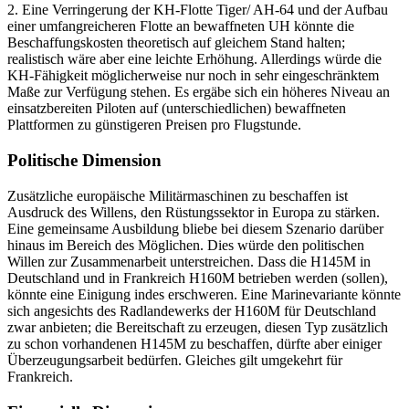
2. Eine Verringerung der KH-Flotte Tiger/ AH-64 und der Aufbau
einer umfangreicheren Flotte an bewaffneten UH könnte die
Beschaffungskosten theoretisch auf glei­chem Stand halten;
realistisch wäre aber eine leichte Erhöhung. Allerdings würde die
KH-Fähigkeit möglicherweise nur noch in sehr eingeschränktem
Maße zur Ver­fügung stehen. Es ergäbe sich ein höheres Niveau an
einsatzbereiten Piloten auf (unterschiedlichen) bewaffneten
Plattformen zu güns­tigeren Preisen pro Flugstunde.
Politische Dimension
Zusätzliche europäische Militärmaschinen zu beschaffen ist
Ausdruck des Willens, den Rüstungssektor in Europa zu stärken.
Eine gemeinsame Ausbildung bliebe bei diesem Szenario darüber
hinaus im Bereich des Mög­lichen. Dies würde den politischen
Willen zur Zusammenarbeit unterstreichen. Dass die H145M in
Deutschland und in Frankreich H160M betrieben werden (sollen),
könnte eine Einigung indes erschweren. Eine Marinevariante könnte
sich angesichts des Radlandewerks der H160M für Deutsch­land
zwar anbieten; die Bereitschaft zu er­zeu­gen, diesen Typ zusätzlich
zu schon vorhandenen H145M zu beschaffen, dürfte aber einiger
Überzeugungsarbeit bedürfen. Gleiches gilt umgekehrt für
Frankreich.