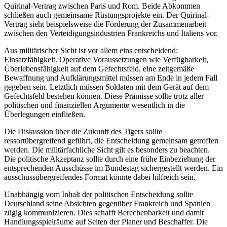
Quirinal-Vertrag zwischen Paris und Rom. Beide Abkommen
schließen auch gemeinsame Rüstungs­projekte ein. Der Quirinal-
Vertrag sieht bei­spielsweise die Förderung der Zusammenarbeit
zwischen den Verteidigungs­indus­trien Frankreichs und Italiens vor.
Aus militärischer Sicht ist vor allem eins entscheidend:
Einsatzfähigkeit. Operative Voraussetzungen wie Verfügbarkeit,
Über­lebensfähigkeit auf dem Gefechtsfeld, eine zeitgemäße
Bewaffnung und Auf­klärungs­mittel müssen am Ende in jedem Fall
ge­geben sein. Letztlich müssen Soldaten mit dem Gerät auf dem
Gefechtsfeld bestehen können. Diese Prämisse sollte trotz aller
politischen und finanziellen Argumente wesentlich in die
Überlegungen einfließen.
Die Diskussion über die Zukunft des Tigers sollte
ressortübergreifend geführt, die Ent­schei­dung gemeinsam getroffen
werden. Die militärfachliche Sicht gilt es besonders zu beachten.
Die politische Ak­zeptanz sollte durch eine frühe Einbeziehung der
entsprechenden Ausschüsse im Bundestag sichergestellt werden. Ein
aus­schussübergreifendes Format könnte dabei hilfreich sein.
Unabhängig vom Inhalt der politischen Entscheidung sollte
Deutschland seine Ab­sichten gegenüber Frankreich und Spanien
zügig kommunizieren. Dies schafft Be­rechenbarkeit und damit
Handlungsspielräume auf Seiten der Planer und Beschaffer. Die