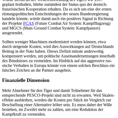
geplant festhalten, blie­be zumindest der Status quo der deutsch-
französischen Kooperation erhal­ten. Da es sich um eine der ersten
rüstungs­politischen Entscheidungen der neuen Bun­desregie­rung
handeln könnte, würde damit auch ein positives Signal in Rich­tung
der Projekte
FCAS
(Future Combat Air System: Kampfflugzeug)
und MGCS (Main Ground Combat System: Kampfpanzer)
ausgesendet.
Sollten weniger Maschinen modernisiert werden können, etwa
durch steigende Kos­ten, wird dies Auswirkungen auf Deutschlands
Beitrag in der Nato haben. Dieses De­fi­zit müsste anderweitig
kompensiert wer­den, um politische Auseinandersetzungen innerhalb
des Bünd­nisses zu vermeiden. Im Hinblick auf das aggressive rus­
sische Ver­hal­ten in Europa könnte von einem solchen Beschluss ein
falsches Zeichen an die Part­ner ausgehen.
Finanzielle Dimension
Mehr Abnehmer für den Tiger und damit Teilnehmer für das
entsprechende PESCO-Projekt sind nicht zu erwarten. Weil Ska­len­
effekte ausbleiben, werden die Kosten pro Stück im Vergleich zur
Beschaffung einer Alternative höher sein. Es muss daher der Wille
bestehen, im Zweifel mehr zu zahlen, um eine Reduktion der
Kampfkraft zu vermeiden.