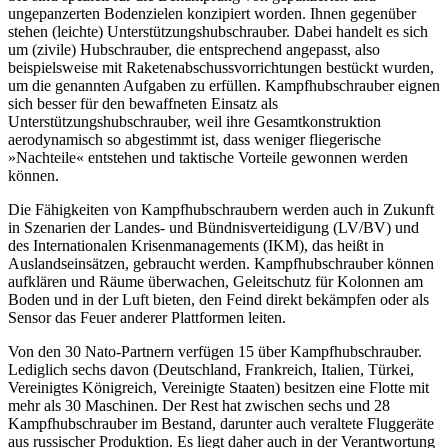
ungepanzerten Boden­zielen konzipiert worden. Ihnen gegenüber
stehen (leichte) Unterstützungshubschrauber. Dabei handelt es sich
um (zivile) Hub­schrauber, die entsprechend angepasst, also
beispielsweise mit Raketenabschussvorrichtungen bestückt wurden,
um die genannten Aufgaben zu erfüllen. Kampfhubschrauber eignen
sich besser für den bewaffneten Ein­satz als
Unterstützungshubschrauber, weil ihre Gesamtkonstruktion
aerodynamisch so abgestimmt ist, dass weniger fliegerische
»Nachteile« entstehen und taktische Vor­teile gewonnen werden
können.
Die Fähigkeiten von Kampfhubschraubern werden auch in Zukunft
in Szenarien der Landes- und Bündnisverteidigung (LV/BV) und
des Internationalen Krisen­managements (IKM), das heißt in
Auslandseinsätzen, gebraucht werden. Kampfhubschrauber können
aufklären und Räume überwachen, Geleitschutz für Kolonnen am
Boden und in der Luft bieten, den Feind direkt bekämpfen oder als
Sensor das Feuer anderer Platt­formen leiten.
Von den 30 Nato-Partnern verfügen 15 über Kampfhubschrauber.
Lediglich sechs davon (Deutschland, Frankreich, Italien, Türkei,
Vereinigtes Königreich, Vereinigte Staaten) besitzen eine Flotte mit
mehr als 30 Maschinen. Der Rest hat zwischen sechs und 28
Kampfhubschrauber im Bestand, darunter auch veraltete Fluggeräte
aus rus­sischer Produktion. Es liegt daher auch in der Verantwortung