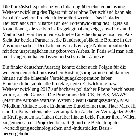
Die französisch-spanische Vereinbarung über eine gemeinsame
Weiterentwicklung des Tigers mit oder ohne Deutschland kann als
Fanal für weitere Projekte interpretiert werden. Das Einladen
Deutschlands zur Mit­arbeit an der Fortentwicklung des Tigers zu
Konditionen, die sie bereits fest­gelegt haben, zeigt, dass Paris und
Madrid sich von Berlin eine schnelle Entscheidung wün­schen. Aus
Sicht der beiden Partner ist die Bundesrepublik eine Bremse in der
Zu­sammenarbeit. Deutschland war als einzige Nation un­zufrieden
mit dem ursprüng­lichen Angebot von Airbus. In Paris will man sich
nicht länger hinhalten lassen und setzt daher Anreize.
Ein finaler deutscher Ausstieg könnte daher auch Folgen für die
weiteren deutsch-französischen Rüstungsprogramme und darüber
hinaus auf die bilaterale Verteidigungskooperation haben.
Frankreich be­trach­tet die Projekte, deren Entwicklung bzw.
Weiterentwicklung 2017 auf höchster politischer Ebene beschlossen
wurde, als ein Ganzes. Die Programme MGCS, FCAS, MAWS
(Maritime Airbone Warfare System: Seeaufklärungssystem), MALE
(Medium Alti­tude Long Endurance: Eurodrohne) und Tiger Mark III
sind für Paris miteinander ver­knüpft. Im Aachener Vertrag, der 2020
in Kraft getreten ist, haben darüber hinaus beide Partner ihren Willen
zu gemeinsamen Projekten bekräf­tigt und die Bedeutung der
»verteidigungstechnologischen und ‑indus­triel­len Basis«
hervorgehoben.