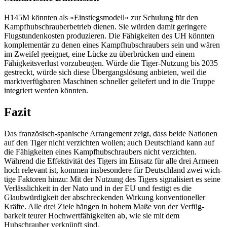
H145M könnten als »Einstiegsmodell« zur Schulung für den
Kampfhubschrauber­betrieb dienen. Sie würden damit geringere
Flug­stundenkosten produzieren. Die Fähig­keiten des UH könnten
komplementär zu denen eines Kampfhubschraubers sein und wären
im Zweifel geeignet, eine Lücke zu überbrücken und einem
Fähigkeitsverlust vorzubeugen. Würde die Tiger-Nutzung bis 2035
gestreckt, würde sich diese Übergangslösung anbieten, weil die
marktverfügbaren Maschi­nen schneller geliefert und in die Truppe
integriert werden könnten.
Fazit
Das französisch-spanische Arrangement zeigt, dass beide Nationen
auf den Tiger nicht verzichten wollen; auch Deutschland kann auf
die Fähigkeiten eines Kampf­hubschraubers nicht verzichten.
Während die Effek­tivität des Tigers im Einsatz für alle drei Armeen
hoch relevant ist, kommen insbesondere für Deutschland zwei wich­
tige Faktoren hinzu: Mit der Nutzung des Tigers signalisiert es seine
Verlässlichkeit in der Nato und in der EU und festigt es die
Glaubwürdigkeit der abschreckenden Wir­kung konventioneller
Kräfte. Alle drei Ziele hängen in hohem Maße von der Verfüg­
barkeit teurer Hochwertfähigkeiten ab, wie sie mit dem
Hubschrauber verknüpft sind.