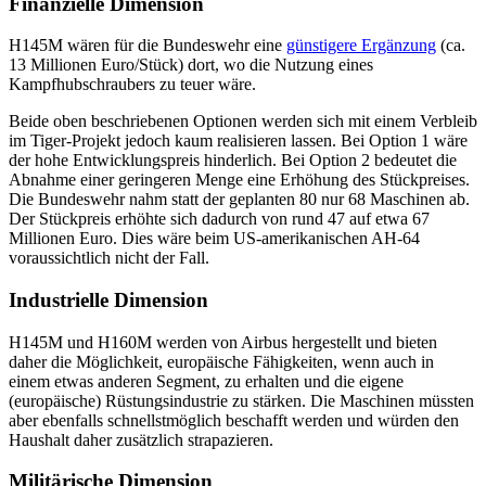
Finanzielle Dimension
H145M wären für die Bundeswehr eine
günstigere Ergänzung
(ca.
13 Millionen Euro/Stück) dort, wo die Nutzung eines
Kampfhubschraubers zu teuer wäre.
Beide oben beschriebenen Optionen werden sich mit einem Verbleib
im Tiger-Projekt jedoch kaum realisieren lassen. Bei Option 1 wäre
der hohe Entwicklungspreis hinderlich. Bei Option 2 bedeutet die
Ab­nahme einer geringeren Menge eine Er­höhung des Stückpreises.
Die Bundeswehr nahm statt der geplanten 80 nur 68 Maschi­nen ab.
Der Stückpreis erhöhte sich da­durch von rund 47 auf etwa 67
Millionen Euro. Dies wäre beim US-amerikanischen AH-64
voraussichtlich nicht der Fall.
Industrielle Dimension
H145M und H160M werden von Airbus her­gestellt und bieten
daher die Möglichkeit, europäische Fähigkeiten, wenn auch in
einem etwas anderen Segment, zu erhalten und die eigene
(europäische) Rüstungs­indus­trie zu stärken. Die Maschinen müss­ten
aber ebenfalls schnellstmöglich be­schafft werden und würden den
Haushalt daher zusätzlich strapazieren.
Militärische Dimension