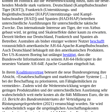
kommt im Hinblick auf die Weiterentwicklung hinzu, dass die beste­
henden Modelle stark variieren. Deutsch­land (Kampfhubschrauber
Tiger [KHT]), Frankreich (Unterstützungs- und
Begleithubschrauber [HAP]/Unterstützungs- und Kampf­
hubschrauber [HAD]) und Spanien (HAD/HAP) betreiben
unterschiedliche Aus­führungen für unterschiedliche taktische
Zwecke. Das internationale Inter­esse am Tiger, der von Airbus
gebaut wird, ist gering und Skaleneffekte daher kaum zu erwarten.
Derzeit bleiben nur Deutschland, Frankreich und Spanien als
Betreiber. Australien als bis­her einziger weiterer Nutzer
beschafft
vor­aussichtlich amerikanische AH-64-Apache-Kampfhubschrauber.
Auch Deutschland lieb­äugelt mit den amerikanischen Produkten.
Der US-Konzern Boeing hat unlängst
bestä­tigt
, dass die
Bundeswehr Informationen zu seinem AH-64-Helicopter in der
neuesten Variante AH-64E Apache Guardian ein­geholt hat.
In ihrem
Koalitionsvertrag
beteuert die neue Bundesregierung ihre
Absicht, »Ersatz­beschaffungen und marktverfügbare Sys­te­me […]
bei der Be­schaffung zu priorisieren, um Fähigkeits­lücken zu
vermeiden«. Zu­dem wird die Weiterentwicklung wegen der
geringen Produktzahlen und der unterschiedlichen Ausrüstung sehr
wahrscheinlich weit mehr kosten als die 846 Millionen Euro, die im
13. Bericht des Bundesministeriums der Verteidi­gung zu
Rüstungsangelegenheiten
(2021) ver­anschlagt wurden. Sie wird
wahr­scheinlich sogar die ursprünglichen Anschaf­fungskosten