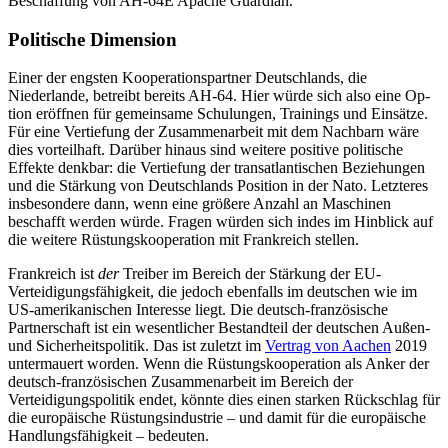
Beschaffung von AH-64E Apache Guardian.
Politische Dimension
Einer der engsten Kooperationspartner Deutschlands, die
Niederlande, betreibt be­reits AH-64. Hier würde sich also eine Op­
tion eröffnen für gemeinsame Schulungen, Trainings und Einsätze.
Für eine Ver­tiefung der Zusammenarbeit mit dem Nachbarn wäre
dies vorteilhaft. Darüber hinaus sind weitere positive politische
Effekte denkbar: die Vertiefung der transatlantischen Bezie­hungen
und die Stärkung von Deutschlands Posi­tion in der Nato. Letzteres
insbesondere dann, wenn eine größere Anzahl an Maschi­nen
beschafft werden würde. Fragen wür­den sich indes im Hinblick auf
die weitere Rüs­tungskoope­ration mit Frankreich stellen.
Frankreich ist
der
Treiber im Bereich der Stärkung der EU-
Verteidigungsfähigkeit, die jedoch ebenfalls im deutschen wie im
US-amerika­nischen Interesse liegt. Die deutsch-französische
Partnerschaft ist ein wesent­licher Bestandteil der deutschen Außen-
und Sicherheitspolitik. Das ist zuletzt im
Ver­trag von Aachen
2019
untermauert worden. Wenn die Rüstungskooperation als Anker der
deutsch-französischen Zusammenarbeit im Bereich der
Verteidigungspolitik endet, könnte dies einen starken Rückschlag für
die europäische Rüstungsindustrie – und damit für die europäische
Handlungsfähigkeit – bedeuten.