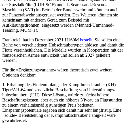
der Spezialkräfte (LUH SOF) und als Search-and-Rescue-
Maschinen (SAR) im Betrieb der Bundeswehr und könnten auch
zur Panzer­abwehr ausgerüstet werden. Des Weiteren könnten sie
gemeinsam mit anderem Gerät, zum Beispiel mit
Aufklärungsdrohnen, ein­gesetzt werden (Manned-Unmanned-
Team­ing, MUM-T).
Frankreich hat im Dezember 2021 H160M
bestellt
. Sie sollen eine
Reihe von verschiedenen Hubschraubertypen ablösen und damit die
Flotte vereinheitlichen. Die Modelle wurden in Kooperation mit der
französischen Armee ent­wickelt und sollen ab 2027 geliefert
werden.
Für die »Ergänzungsvariante« wären theo­retisch zwei weitere
Optionen denkbar:
1. Erhaltung des Flottenumfangs der Kampfhubschrauber (KH)
Tiger/AH-64 und zusätzliche Beschaffung von Unterstützungs­
hubschraubern (UH). Diese Lösung würde zunächst höhere
Beschaffungskosten, aber auch ein höheres Niveau an Flugstunden
zu einem verhältnismäßig günstigen Preis be­deuten.
Einsparungspotentiale ergäben sich damit nur sehr langfristig. Eine
»solide« Bereitstellung der Kampfhubschrauber-Fähig­keit wäre
gewährleistet.