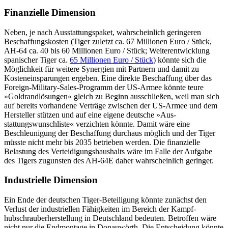
Finanzielle Dimension
Neben, je nach Ausstattungspaket, wahr­scheinlich geringeren
Beschaffungskosten (Tiger zuletzt ca. 67 Millionen Euro
/
Stück,
AH-64 ca. 40 bis 60 Millionen Euro
/
Stück; Weiterentwicklung
spanischer Tiger ca.
65 Millionen Euro
/
Stück
) könnte sich die
Mög­lichkeit für weitere Synergien mit Partnern und damit zu
Kosteneinsparungen ergeben. Eine direkte Beschaffung über das
Foreign-Military-Sales-Programm der US-Armee könnte teure
»Goldrandlösungen« gleich zu Beginn ausschließen, weil man sich
auf bereits vorhandene Verträge zwi­schen der US-Armee und dem
Hersteller stützen und auf eine eigene deutsche »Aus­
stattungswunschliste« verzichten könnte. Damit wäre eine
Beschleunigung der Be­schaffung durchaus möglich und der Tiger
müsste nicht mehr bis 2035 betrieben wer­den. Die finanzielle
Belastung des Verteidigungshaushalts wäre im Falle der Aufgabe
des Tigers zugunsten des AH-64E daher wahrscheinlich geringer.
Industrielle Dimension
Ein Ende der deutschen Tiger-Beteiligung könnte zunächst den
Verlust der indus­triellen Fähigkeiten im Bereich der Kampf­
hubschrauberherstellung in Deutschland bedeuten. Betroffen wäre
nicht nur die Endmontage in Donauwörth. Die Entscheidung könnte