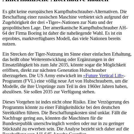
Es gibt keine europäischen Kampfhubschrau­ber-Alternativen. Die
Beschaffung einer rus­sischen Maschine verbietet sich aufgrund der
Zugehörigkeit der drei »Tiger«-Nationen zur Nato und der
geopolitischen Lage. Der amerikanische Kampfhubschrauber AH-
64 der Firma Boeing ist daher die naheliegende Wahl. Es ist ein
erprobtes, marktverfüg­bares Modell, das viele Natio­nen bereits
nutzen.
Ein Strecken der Tiger-Nutzung im Sinne einer einfachen Erhaltung,
das heißt ohne Weiterentwicklung oder Ergänzungen in der
Einsatzfähigkeit bis zum Jahr 2035, könnte sogar die Möglichkeit
eröffnen, direkt zur nächsten Generation Hubschrauber
überzugehen. Die US Army entwickelt im
»Future Vertical Lift«
-
Programm (FVL) eine völlig neue Art von Hubschraubern, um die
Modelle, die ihre Ursprünge zum Teil in den 1960er Jahren haben,
abzulösen. Sie sollen 2035 zur Verfügung stehen.
Dieses Vorgehen ist indes nicht ohne Risiko. Eine Verzögerung des
Programms könnte zu einer Fähigkeitslücke bei den deutschen
Streitkräften führen. Die Beschaf­fungskosten sind unklar. Fällt die
Nach­frage gering aus, könnten die Maschinen für die
Bundesrepublik unerschwinglich werden oder nur in zu geringer
Stückzahl zu erwerben sein. Die Analyse bezieht sich daher auf die