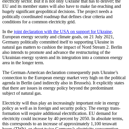
electricity sector. But it is not only Ukraine that has to deliver; the
EU and its member states will also have to make far-reaching and
hugely significant geopolitical decisions. The project needs a
politically coordinated roadmap that defines clear criteria and
conditions for a common electricity grid.
In the
joint declaration with the USA on support for Ukraine
,
European energy security and climate goals, on 21 July 2021,
Germany politically committed itself to supporting Ukraine in
natural gas matters to cushion the impact of Nord Stream 2. Berlin
also intends to promote and advance the restructuring of the
Ukrainian energy system and its integration into a common energy
area in the longer term.
The German-American declaration con­sequently puts Ukraine’s
connection to the European energy market very high on the political
agenda in Berlin (and indirectly also in Brussels). It explicitly states
that there are issues in energy policy beyond the predominant
subject of natural gas.
Electricity will thus play an increasingly important role in energy
policy as well as in foreign and security policy. The energy trans­
formation will require additional elec­trification. EU demand for
electricity could increase by 40 percent by 2050. In absolute terms,
this corresponds to an increase of approximately 1,100 terawatt
hours (TWh), or about twice Germany’s electricity con­sumption.