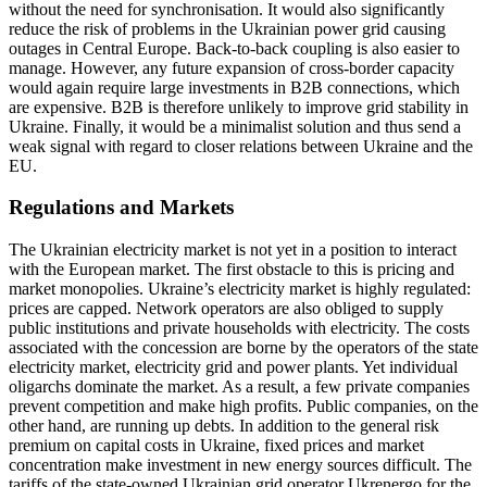
without the need for synchronisation. It would also sig­nificantly
reduce the risk of problems in the Ukrainian power grid causing
outages in Central Europe. Back-to-back coupling is also easier to
manage. However, any future expansion of cross-border capacity
would again require large investments in B2B con­nections, which
are expensive. B2B is there­fore unlikely to improve grid stability in
Ukraine. Finally, it would be a minimalist solution and thus send a
weak signal with regard to closer relations between Ukraine and the
EU.
Regulations and Markets
The Ukrainian electricity market is not yet in a position to interact
with the European market. The first obstacle to this is pricing and
market monopolies. Ukraine’s elec­tricity market is highly regulated:
prices are capped. Network operators are also obliged to supply
public institutions and private households with electricity. The costs
asso­ciated with the concession are borne by the operators of the state
electricity market, electricity grid and power plants. Yet indi­vidual
oligarchs dominate the market. As a result, a few private companies
prevent competition and make high profits. Public companies, on the
other hand, are running up debts. In addition to the general risk
premium on capital costs in Ukraine, fixed prices and market
concentration make investment in new energy sources difficult. The
tariffs of the state-owned Ukrainian grid operator Ukrenergo for the