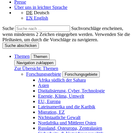
Presse
Über uns in leichter Sprache
DE
Deutsch
EN
English
Suche
Suchvorschläge erscheinen,
wenn mindestens 2 Zeichen eingegeben werden. Verwenden Sie die
Pfeiltasten, um durch die Vorschläge zu navigieren.
Suche abschicken
Themen
Themen
Navigation zuklappen
Zur Übersicht: Themen
Forschungsgebiete
Forschungsgebiete
Afrika südlich der Sahara
Asien
Digitalisierung, Cyber, Technologie
Energie, Klima, Umwelt
EU, Europa
Lateinamerika und die Karibik
Migration, EZ
Nichtstaatliche Gewalt
Nordafrika und Mittlerer Osten
Russland, Osteuropa, Zentralasien