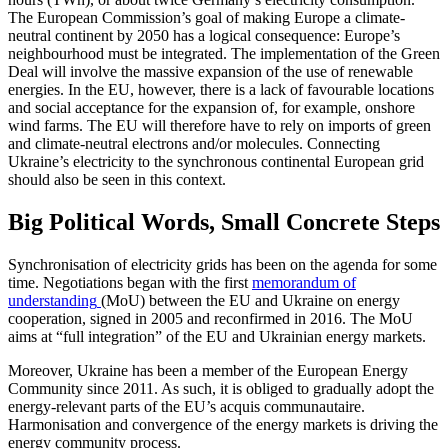
The European Commission’s goal of making Europe a climate-
neutral con­tinent by 2050 has a logical consequence: Europe’s
neighbourhood must be integrated. The implementation of the Green
Deal will involve the massive expansion of the use of renewable
energies. In the EU, how­ever, there is a lack of favourable locations
and social acceptance for the expansion of, for example, onshore
wind farms. The EU will therefore have to rely on imports of green
and cli­mate-neutral electrons and/or molecules. Connecting
Ukraine’s electricity to the synchronous continental European grid
should also be seen in this context.
Big Political Words, Small Concrete Steps
S
ynchronisation
of electricity grids has been on the agenda for some
time. Nego­tiations began with the first
memorandum of
understanding
(MoU) between the EU and Ukraine on energy
cooperation,
signed
in 2005 and reconfirmed in 2016. The MoU
aims at “full integration” of the EU and Ukrainian energy markets.
Moreover, Ukraine has been a member of the European Energy
Community since 2011. As such, it is obliged to gradually adopt the
energy-relevant parts of the EU’s acquis communautaire.
Harmonisation and convergence of the energy markets is driv­ing the
energy community process.