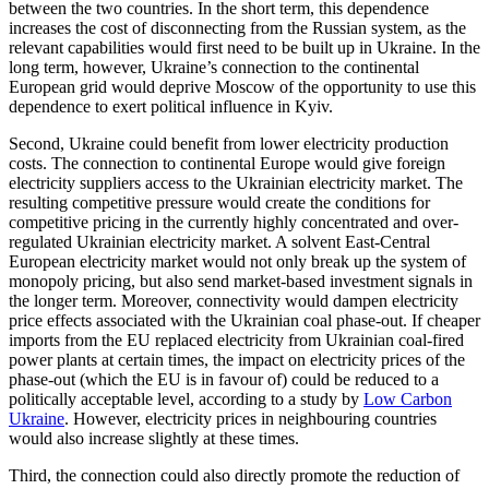
between the two countries. In the short term, this depend­ence
increases the cost of disconnecting from the Russian system, as the
relevant capabilities would first need to be built up in Ukraine. In the
long term, however, Ukraine’s connection to the continental
European grid would deprive Moscow of the opportunity to use this
dependence to exert political influence in Kyiv.
Second, Ukraine could benefit from lower electricity production
costs. The con­nection to continental Europe would give foreign
electricity suppliers access to the Ukrainian electricity market. The
resulting competitive pressure would create the conditions for
competitive pricing in the cur­rently highly concentrated and over-
regu­lated Ukrainian electricity market. A solvent East-Central
European electricity market would not only break up the system of
monopoly pricing, but also send market-based investment signals in
the longer term. Moreover, connectivity would dampen electricity
price effects associated with the Ukrainian coal phase-out. If cheaper
im­ports from the EU replaced elec­tricity from Ukrainian coal-fired
power plants at certain times, the impact on electricity prices of the
phase-out (which the EU is in favour of) could be reduced to a
politically acceptable level, according to a study by
Low Carbon
Ukraine
. However, electricity prices in neigh­bouring countries
would also increase slightly at these times.
Third, the connection could also directly promote the reduction of