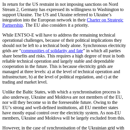
In return for the US restraint in not im­posing sanctions on Nord
Stream 2, Ger­many has expressed its willingness to Washington to
support Ukraine. The US and Ukraine referred to Ukraine’s
integration into the European network in their
Charter on Strategic
Partnership
. The EU also considers it a priority.
While ENTSO-E will have to address the remaining technical
operational challenges, because of their political implications they
should not be left to a technical body alone. Synchronous electricity
grids are “
commu­ni­ties of solidarity and fate
” in which all par­ties
share benefits and risks. This requires a high degree of trust in both
reliable tech­nical operation and largely stable and depend­able
cooperation in the future. This is because electricity grids are
managed at three levels: a) at the level of technical opera­tion and
infrastructure, b) at the level of political regulation, and c) at the
trading and market level.
Unlike the Baltic States, with which a synchronisation process is
also underway, Ukraine and Moldova are not members of the EU,
nor will they become so in the fore­seeable future. Owing to the
EU’s strong and well-defined institutions, all EU mem­ber states
have mostly equal control over the electricity system. As non-EU
members, Ukraine and Moldova will be largely excluded from this.
However, in the case of synchronisation of the Ukrainian grid with