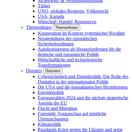
Sicherheits- & Verteidigungspolitik
Türkei
UNO, globales Regieren, Völkerrecht
USA, Kanada
Wirtschaft, Handel, Ressourcen
Themenlinien
Themenlinien
Kooperation im Kontext systemischer Rivalität
Neugestaltung der europäischen
Sicherheitsordnung
Autokratisierung als Herausforderung für die
deutsche und europäische Politik
Wirtschaftliche und technologische
Transformationen
Dossiers
Dossiers
Cybersicherheit und Digitalpolitik: Die Rolle des
Digitalen in der internationalen Politik
Die USA und die transatlantischen Beziehungen
Energiepolitik
Europawahlen 2024 und die nächste strategische
Agenda der EU
Flucht und Migration
Foresight: Vorausschau auf mögliche
Überraschungen
Klimapolitik
Russlands Krieg gegen die Ukraine und seine