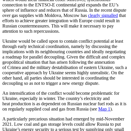
connection to the ENTSO-E continental grid expands the EU’s
sphere of influence and reduces that of Russia. In the recent dispute
over gas sup­plies with Moldova, Moscow has
clearly signalled
that
efforts to achieve greater inte­gration with Europe could result in
Russian countermeasures. This will make it neces­sary to pay
attention to such repercussions.
Ukraine would be called upon to contain conflict potential at least
through early tech­nical coordination, namely by dis­cussing the
implications with its neighbouring countries and ideally negotiating
a road­map for parallel decoupling. Given the difficult and complex
geopolitical situation that has arisen following the annexation
of Crimea and the military destabilisation of eastern Ukraine, such a
cooperative ap­proach by Ukraine seems highly unrealistic. On the
other hand, all parties should be inter­ested in coordinating the
decoupling so as not to trigger a new energy dispute.
An intensification of the conflict would become problematic for
Ukraine, especially in winter. The country’s electricity and
heat production is as dependent on Russian nuclear fuel rods as it is
on regularly sup­plied coal and gas from Russia (see
Map 1
).
A particularly precarious situation had emerged by mid-November
2021. Low coal and gas storage levels could allow Russia to put
Ukraine’s energy security to a serious test by supplying only small