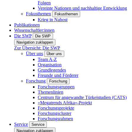
Folgen
Vereinte Nationen und nachhaltige Entwicklung
Fokusthemen
Fokusthemen
Krieg in Nahost
Publikationen
Wissenschaftler:innen
Die SWP
Die SWP
Navigation zuklappen
Zur Übersicht: Die SWP
Über uns
Über uns
Team A-Z
Organisation
Grundlegendes
Freunde und Förderer
Forschung
Forschung
Forschungsgruppen
Themenlinien
Centrum für angewandte Türkeistudien (CATS)
»Megatrends Afrika«-Projekt
Forschungsprojekte
Forschungscluster
Forschungsrahmen
Service
Service
Navigation zuklappen