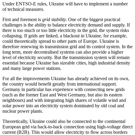
Under ENTSO-E rules, Ukraine will have to implement a number
of technical measures.
First and foremost is
grid stability.
One of the biggest practical
challenges is the ability to balance electricity demand and supply. If
there is too much or too little electricity in the grid, the system risks
collapsing. If grids are linked, a blackout in Ukraine, for exam­ple,
could theoretically spread to other parts of Europe. Ukraine is
therefore renew­ing its transmission grid and its control sys­tem. In the
long term, more decentralised systems can also provide a higher
level of electricity security. But the transmission system will remain
essential because Ukraine has sizeable cities, high industrial density
and many large power stations.
For all the improvements Ukraine has already achieved on its own,
the country would benefit greatly from international sup­port.
Germany in particular has experi­ence with connecting new grids
(such as the former East and West Germany, but also its eastern
neighbours) and with integrating high shares of volatile wind and
solar power into an electricity system dominated by old coal and
nuclear power plants.
Theoretically, Ukraine could also be con­nected to the continental
European grid via back-to-back connection using high-voltage direct
current (B2B). This would allow elec­tricity to flow across borders