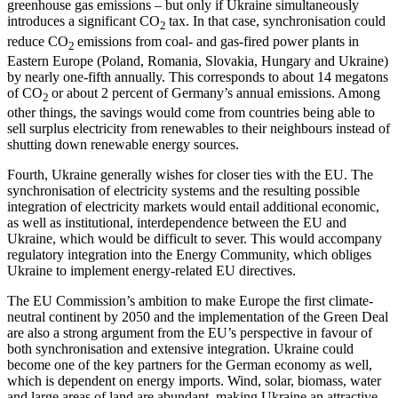
greenhouse gas emissions – but only if Ukraine simulta­neously
introduces a significant CO
tax. In that case, synchronisation could
2
reduce CO
emissions from coal- and gas-fired power plants in
2
Eastern Europe (Poland, Romania, Slovakia, Hungary and Ukraine)
by nearly one-fifth annually. This corresponds to about 14 megatons
of CO
or about 2 per­cent of Germany’s annual emissions. Among
2
other things, the savings would come from countries being able to
sell sur­plus electricity from renewables to their neighbours instead of
shutting down renew­able energy sources.
Fourth, Ukraine generally wishes for closer ties with the EU. The
synchronisation of electricity systems and the resulting pos­sible
integration of electricity markets would entail additional economic,
as well as institutional, interdependence between the EU and
Ukraine, which would be dif­fi­cult to sever. This would accompany
regu­latory integration into the Energy Community, which obliges
Ukraine to implement energy-related EU directives.
The EU Commission’s ambition to make Europe the first climate-
neutral continent by 2050 and the implementation of the Green Deal
are also a strong argument from the EU’s perspective in favour of
both syn­chronisation and extensive integration. Ukraine could
become one of the key part­ners for the German economy as well,
which is dependent on energy imports. Wind, solar, biomass, water
and large areas of land are abundant, making Ukraine an attractive