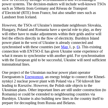
power systems. The decision-makers will include well-known TSOs
such as 50hertz from Germany and Réseau de Trans­port
d’Electricité (RTE) from France, but also smaller ones such as
Landsnet from Iceland.
However, the TSOs of Ukraine’s immedi­ate neighbours Slovakia,
Hungary, Poland and Romania have a special role to play, as they
will either have to make adjustments within their grids and/or will
feel the effects directly in the flow of electricity. Burshtyn Island
power plant in the west of Ukraine is already connected and
synchronised with these countries (see
Map
1, p.
6
). This exist­ing
connection with ENTSO-E has given Ukraine some experience of
what it means to synchronise with another grid. For syn­chronisation
with the European grid to be successful, Ukraine will need sufficient
transnational lines.
One project of the Ukrainian nuclear power plant operator
Energoatom is
Energo­most
, an energy bridge to connect the Khmel­
nytskyi 2 nuclear power plant with Poland via a 750 kilovolt line
leading to Rzeszów.
However, the Polish side objects to the
Ukrainian plans.
Other important lines are still under construction (to
Roma­nia) or could be extended to neighbouring countries via
Burshtyn. Ukraine is also build­ing new lines in the country itself to
pre­pare for decoupling from Russia and Belarus.