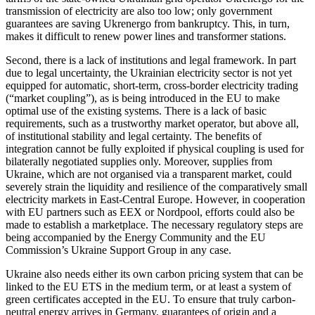
transmission of electricity are also too low; only gov­ernment
guarantees are saving Ukrenergo from bankruptcy. This, in turn,
makes it dif­ficult to renew power lines and trans­former stations.
Second, there is a lack of institutions and legal framework. In part
due to legal un­certainty, the Ukrainian electricity sector is not yet
equipped for automatic, short-term, cross-border electricity trading
(“market coupling”), as is being introduced in the EU to make
optimal use of the existing sys­tems. There is a lack of basic
requirements, such as a trustworthy market operator, but above all,
of institutional stability and legal certainty. The benefits of
integration can­not be fully exploited if physical coupling is used for
bilaterally negotiated supplies only. Moreover, supplies from
Ukraine, which are not organised via a transparent market, could
severely strain the liquidity and resilience of the comparatively small
electricity markets in East-Central Europe. However, in cooperation
with EU partners such as EEX or Nordpool, efforts could also be
made to establish a marketplace. The necessary regulatory steps are
being accom­panied by the Energy Community and the EU
Commission’s Ukraine Support Group in any case.
Ukraine also needs either its own carbon pricing system that can be
linked to the EU ETS in the medium term, or at least a sys­tem of
green certificates accepted in the EU. To ensure that truly carbon-
neutral energy arrives in Germany, guarantees of origin and a