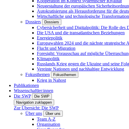
Kooperation im Kontext systemischer Rivalität
Neugestaltung der europäischen Sicherheitsordnu
Autokratisierung als Herausforderung für die deut
Wirtschaftliche und technologische Transformatio
Dossiers
Dossiers
Cybersicherheit und Digitalpolitik: Die Rolle des Di
Die USA und die transatlantischen Beziehungen
Energiepolitik
Europawahlen 2024 und die nächste strategische
Flucht und Migration
Foresight: Vorausschau auf mögliche Überraschu
Klimapolitik
Russlands Krieg gegen die Ukraine und seine Fol
Vereinte Nationen und nachhaltige Entwicklung
Fokusthemen
Fokusthemen
Krieg in Nahost
Publikationen
Wissenschaftler:innen
Die SWP
Die SWP
Navigation zuklappen
Zur Übersicht: Die SWP
Über uns
Über uns
Team A-Z
Organisation