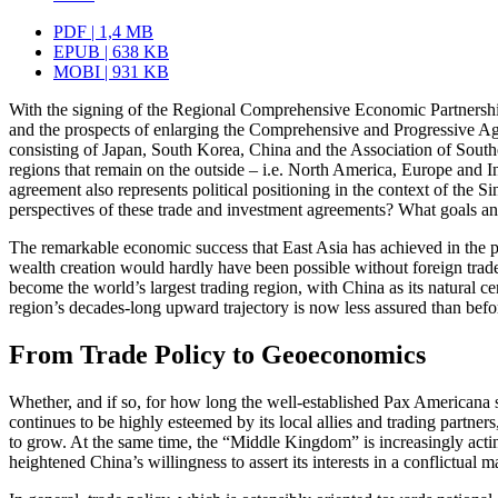
PDF | 1,4 MB
EPUB | 638 KB
MOBI | 931 KB
With the signing of the Regional Comprehensive Economic Partner
and the prospects of enlarging the Compre­hensive and Progressive Agr
consisting of Japan, South Korea, China and the Association of Southe
regions that remain on the outside – i.e. North America, Europe and Ind
agreement also represents political positioning in the context of the S
perspectives of these trade and investment agreements? What goals and
The remarkable economic success that East Asia has achieved in the pas
wealth creation would hardly have been possible without foreign trade an
become the world’s largest trading region, with China as its natural 
region’s decades-long upward trajectory is now less assured than befo
From Trade Policy to Geoeconomics
Whether, and if so, for how long the well-established Pax Americana se
continues to be highly esteemed by its local allies and trading partners,
to grow. At the same time, the “Middle Kingdom” is increasingly actin
heightened China’s willingness to assert its interests in a conflictual 