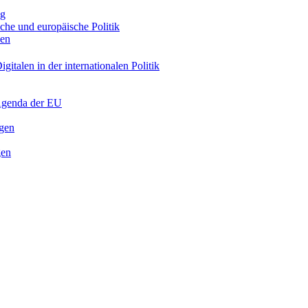
ng
sche und europäische Politik
nen
gitalen in der internationalen Politik
 Agenda der EU
ngen
gen