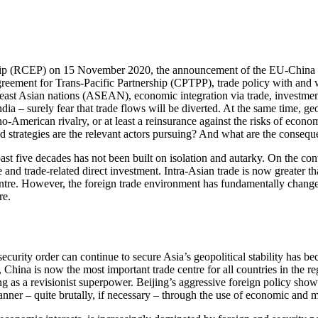
ship (RCEP) on 15 November 2020, the announcement of the EU-Chin
eement for Trans-Pacific Partnership (CPTPP), trade policy with and wit
ast Asian nations (ASEAN), economic integration via trade, investment, 
ia – surely fear that trade flows will be diverted. At the same time, ge
ino-American rivalry, or at least a reinsurance against the risks of eco
 strategies are the relevant actors pursuing? And what are the con­sequ
t five decades has not been built on isolation and autarky. On the contr
d trade-related direct investment. Intra-Asian trade is now greater than 
centre. However, the foreign trade environment has fundamentally change
re.
curity order can continue to secure Asia’s geopolitical stability has b
 China is now the most important trade centre for all coun­tries in the re
g as a revisionist superpower. Beijing’s aggressive foreign policy shows
manner – quite brutally, if necessary – through the use of economic and mi