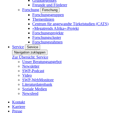
Grundlegendes
Freunde und Förderer
Forschung
Forschung
Forschungsgruppen
Themenlinien
Centrum für angewandte Türkeistudien (CATS)
»Megatrends Afrika«-Projekt
Forschungsprojekte
Forschungscluster
Forschungsrahmen
Service
Service
Navigation zuklappen
Zur Übersicht: Service
Unser Beratungsangebot
Newsletter
SWP-Podcast
Video
SWP-WebMonitore
Literaturdatenbank
Soziale Medien
Newsfeed
Kontakt
Karriere
Presse