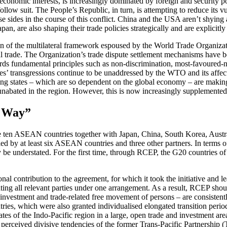
al economic interests, is increasingly dominated by foreign and security
 follow suit. The People’s Republic, in turn, is attempting to reduce its
ose sides in the course of this conflict. China and the USA aren’t shyin
apan, are also shaping their trade policies strategically and are explicitl
ion of the multilateral framework espoused by the World Trade Organi
lateral trade. The Organization’s trade dispute settlement mechanisms h
gards fundamental prin­ciples such as non-discrimination, most-favoure
es’ transgressions con­tinue to be unaddressed by the WTO and its affect
ding states – which are so dependent on the global economy – are making t
abated in the region. However, this is now increasingly supplemented b
N Way”
n ASEAN countries together with Japan, China, South Korea, Australia 
fied by at least six ASEAN countries and three other partners. In terms 
y be understated. For the first time, through RCEP, the G20 countries o
contri­bution to the agreement, for which it took the initiative and le
 all relevant parties under one arrangement. As a result, RCEP shoul
 in­vest­ment and trade-related free movement of persons – are consistent
tries, which were also granted individualised elongated transition perio
tes of the Indo-Pacific region in a large, open trade and investment a
 per­ceived divisive tendencies of the former Trans-Pacific Partnership 