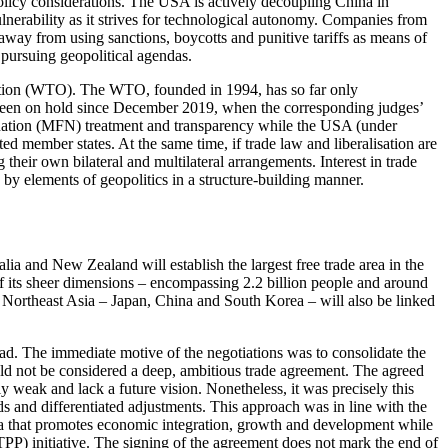
 policy considerations. The USA is actively decoupling China in
 vulnerability as it strives for technological autonomy. Companies from
g away from using sanctions, boycotts and punitive tariffs as means of
y pursuing geopolitical agendas.
zation (WTO). The WTO, founded in 1994, has so far only
ave been on hold since December 2019, when the corresponding judges’
d-nation (MFN) treatment and trans­parency while the USA (under
ed member states. At the same time, if trade law and liberalisation are
heir own bilateral and multi­lateral arrangements. Interest in trade
y elements of geopolitics in a structure-building manner.
and New Zealand will estab­lish the largest free trade area in the
of its sheer dimensions – encompassing 2.2 billion people and around
f Northeast Asia – Japan, China and South Korea – will also be linked
ad. The immediate motive of the negotiations was to consolidate the
d not be considered a deep, ambitious trade agreement. The agreed
ly weak and lack a future vision. Nonetheless, it was precisely this
ds and differentiated adjust­ments. This approach was in line with the
rea that promotes eco­nomic integration, growth and development while
(TPP) initiative. The signing of the agreement does not mark the end of