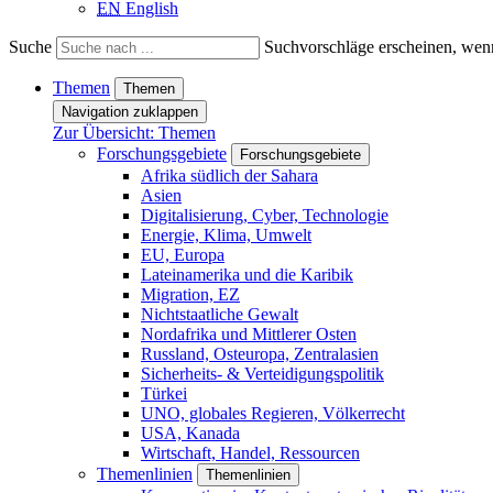
EN
English
Suche
Suchvorschläge erscheinen, wenn
Themen
Themen
Navigation zuklappen
Zur Übersicht: Themen
Forschungsgebiete
Forschungsgebiete
Afrika südlich der Sahara
Asien
Digitalisierung, Cyber, Technologie
Energie, Klima, Umwelt
EU, Europa
Lateinamerika und die Karibik
Migration, EZ
Nichtstaatliche Gewalt
Nordafrika und Mittlerer Osten
Russland, Osteuropa, Zentralasien
Sicherheits- & Verteidigungspolitik
Türkei
UNO, globales Regieren, Völkerrecht
USA, Kanada
Wirtschaft, Handel, Ressourcen
Themenlinien
Themenlinien