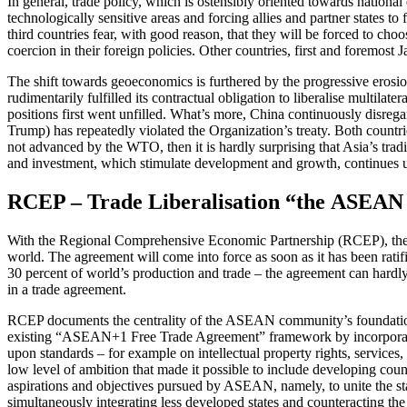
In general, trade policy, which is osten­sibly oriented towards nation
technologically sensitive areas and forcing allies and partner states to
third countries fear, with good reason, that they will be forced to cho
coercion in their foreign policies. Other countries, first and foremost J
The shift towards geoeconomics is furthered by the progressive eros
rudimentarily fulfilled its contractual obligation to liberalise multi
positions first went unfilled. What’s more, China con­tinuously disre
Trump) has repeatedly violated the Organization’s treaty. Both countri
not ad­vanced by the WTO, then it is hardly sur­prising that Asia’s tra
and investment, which stimulate development and growth, continues un
RCEP – Trade Liberalisation “the ASEA
With the Regional Comprehensive Eco­nomic Partnership (RCEP), the te
world. The agreement will come into force as soon as it has been rati
30 percent of world’s production and trade – the agree­ment can hardl
in a trade agree­ment.
RCEP documents the centrality of the ASEAN community’s foundational 
existing “ASEAN+1 Free Trade Agree­ment” framework by incorporating
upon standards – for example on intellectual property rights, services,
low level of ambition that made it pos­sible to include developing coun
aspirations and objectives pursued by ASEAN, namely, to unite the sta
simultaneously integrating less developed states and counteracting the