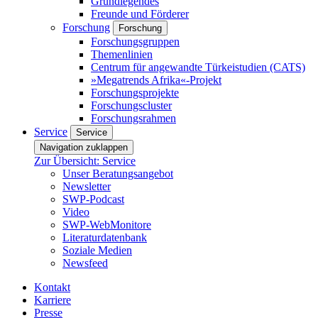
Grundlegendes
Freunde und Förderer
Forschung
Forschung
Forschungsgruppen
Themenlinien
Centrum für angewandte Türkeistudien (CATS)
»Megatrends Afrika«-Projekt
Forschungsprojekte
Forschungscluster
Forschungsrahmen
Service
Service
Navigation zuklappen
Zur Übersicht: Service
Unser Beratungsangebot
Newsletter
SWP-Podcast
Video
SWP-WebMonitore
Literaturdatenbank
Soziale Medien
Newsfeed
Kontakt
Karriere
Presse