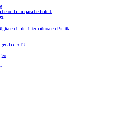
ng
sche und europäische Politik
nen
gitalen in der internationalen Politik
 Agenda der EU
ngen
gen