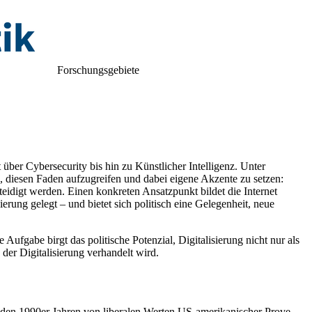
Forschungsgebiete
über Cybersecurity bis hin zu Künstlicher Intelligenz. Unter
e, diesen Faden aufzugreifen und dabei eigene Akzente zu setzen:
eidigt werden. Einen konkreten An­satzpunkt bildet die Internet
erung gelegt – und bietet sich politisch eine Gelegenheit, neue
ufgabe birgt das politische Potenzial, Digitalisierung nicht nur als
der Digitalisierung verhandelt wird.
 den 1990er Jahren von libe­ralen Werten US-amerikanischer Prove­