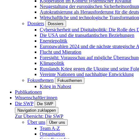
Kooperation im Kontext systemischer Rivalität
Neugestaltung der europäischen Sicherheitsordnu
Autokratisierung als Herausforderung für die deut
Wirtschaftliche und technologische Transformatio
Dossiers
Dossiers
Cybersicherheit und Digitalpolitik: Die Rolle des Di
Die USA und die transatlantischen Beziehungen
Energiepolitik
Europawahlen 2024 und die nächste strategische
Flucht und Migration
Foresight: Vorausschau auf mögliche Überraschu
Klimapolitik
Russlands Krieg gegen die Ukraine und seine Fol
Vereinte Nationen und nachhaltige Entwicklung
Fokusthemen
Fokusthemen
Krieg in Nahost
Publikationen
Wissenschaftler:innen
Die SWP
Die SWP
Navigation zuklappen
Zur Übersicht: Die SWP
Über uns
Über uns
Team A-Z
Organisation