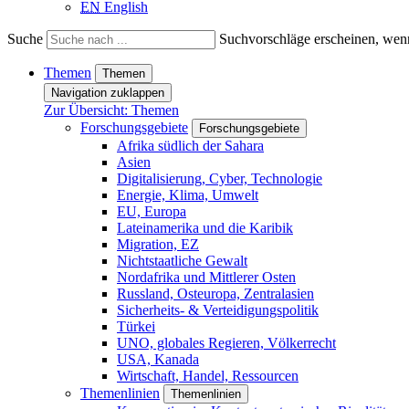
EN
English
Suche
Suchvorschläge erscheinen, wenn
Themen
Themen
Navigation zuklappen
Zur Übersicht: Themen
Forschungsgebiete
Forschungsgebiete
Afrika südlich der Sahara
Asien
Digitalisierung, Cyber, Technologie
Energie, Klima, Umwelt
EU, Europa
Lateinamerika und die Karibik
Migration, EZ
Nichtstaatliche Gewalt
Nordafrika und Mittlerer Osten
Russland, Osteuropa, Zentralasien
Sicherheits- & Verteidigungspolitik
Türkei
UNO, globales Regieren, Völkerrecht
USA, Kanada
Wirtschaft, Handel, Ressourcen
Themenlinien
Themenlinien