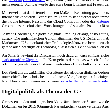
nienz geprägt. Sichtbar wurde dies etwa beim Umgang mit Fragen der M
Mittlerweile hat das Internet in einem Maße an Bedeutung gewonnen, d
Internet funktionieren. Technisch im Zentrum steht hierbei noch imme
die mobile Internet-Nutzung, das Cloud-Computing oder das »
Interne
Gesamt dieser technischen Vorrichtungen und sozialen Praktiken läss
Je mehr Bedeutung die globale digitale Ordnung erlangt, desto häufi
zurück. Die umfangreichen Abhör­maßnahmen der US-Regierung haben
Marktmacht US-amerikanischer Techno­logie-Konzerne bereitet zuseh
gerade auch bei digitaler Technologie lässt sich als eine wenn auch
An Schärfe gewinnt die Diskussion noch dadurch, dass einflussreich
stark autoritäre Züge trägt
. Im Kern geht es darum, das wirtschaftlich
oder diese gar als neues Instrument autoritärer Herrschaft einzusetzen
Der Streit um die zukünftige Gestaltung der globalen digitalen Ordnu
unterschiedliche technische und politische Vorgaben gelten. In einige
talen Handel erschweren und zu einer
ver­schärften politischen Konfr
Digitalpolitik als Thema der G7
Gemessen an den umfangreichen Aktivitäten einzelner Staaten wie den
Doku­men­ten bis 2015 (Garmisch-Partenkirchen) keine vertieften Aus