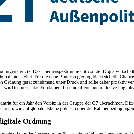
eratungen der G7. Das Themenspektrum reicht von der Digitalwirtschaft 
inmal intensiviert. Für die neue Bundesregierung bietet sich die Chanc
len Ordnung gerät zunehmend unter Druck und sollte daher proaktiv vert
 wird technisch das Fundament für eine offene und inklusive Digitali­si
itt für ein Jahr den Vorsitz in der Gruppe der G7 über­nehmen. Diese A
nehmen, wie auf glo­baler Ebene politisch über die Rahmenbedin­gungen 
digitale Ordnung
prechend war das Internet in der Phase seiner globalen Ausweitung ab