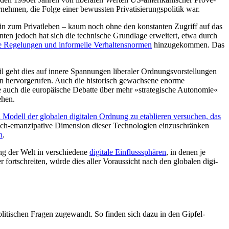
nehmen, die Folge einer bewussten Privatisierungspolitik war.
 hin zum Privatleben – kaum noch ohne den konstanten Zugriff auf das
nten jedoch hat sich die technische Grundlage erweitert, etwa durch
e Regelungen und infor­melle Verhaltensnormen
hinzugekommen. Das
l geht dies auf innere Spannungen liberaler Ordnungsvorstellungen
n hervorgerufen. Auch die historisch gewachsene enorme
e auch die europäische Debatte über mehr »strategische Autonomie«
ehen.
n Modell der globalen digita­len Ordnung zu etablieren versuchen, das
litisch-emanzipative Dimension dieser Technologien einzuschränken
n
.
ung der Welt in verschiedene
digitale Einflusssphären
, in denen je
ter fortschreiten, würde dies aller Voraussicht nach den globalen digi­
litischen Fragen zugewandt. So finden sich dazu in den Gipfel-