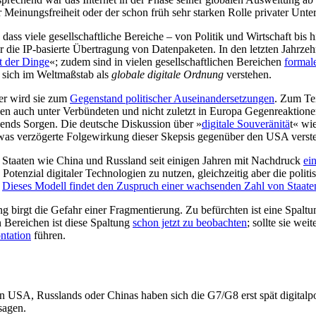
einungsfreiheit oder der schon früh sehr starken Rolle privater Unter
ass viele gesellschaftliche Bereiche – von Politik und Wirtschaft bis
r die IP-basierte Übertragung von Datenpaketen. In den letzten Jahrzeh
t der Dinge
«; zudem sind in vielen gesellschaft­lichen Bereichen
formal
t sich im Weltmaßstab als
globale digitale Ordnung
verstehen.
ger wird sie zum
Gegenstand politischer Auseinandersetzungen
. Zum Tei
 auch unter Verbündeten und nicht zuletzt in Europa Gegenreaktione
ends Sorgen. Die deutsche Diskussion über »
digitale Souverä­nitä
t« wi
 etwas verzögerte Folgewirkung dieser Skepsis gegenüber den USA verst
e Staaten wie China und Russland seit einigen Jahren mit Nachdruck
ei
e Potenzial digi­taler Technologien zu nutzen, gleichzeitig aber die po
.
Dieses Modell fin­det den Zuspruch einer wachsenden Zahl von Staate
ng birgt die Gefahr einer Fragmentierung. Zu befürchten ist eine Spalt
n Bereichen ist diese Spaltung
schon jetzt zu beobachten
; sollte sie wei
ontation
führen.
 USA, Russ­lands oder Chinas haben sich die G7/G8 erst spät digitalpo
sagen.