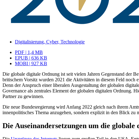
Digitalisierung, Cyber, Technologie
PDF | 1,4 MB
EPUB | 636 KB
MOBI | 927 KB
Die globale digitale Ordnung ist seit vielen Jahren Gegenstand der B
britischem Vorsitz wurden 2021 die Aktivitäten in diesem Feld noch e
Denn der An­spruch einer liberalen Ausgestaltung der globalen digita
Governance als zentrales Element der globalen digitalen Ordnung. Hier
Partner zu gewinnen.
Die neue Bundesregierung wird Anfang 2022 gleich nach ihrem Amtsantr
in­nenpolitisches Thema anzugehen, sondern explizit in den Blick zu 
Die Auseinandersetzungen um die globale 
Die
Ursprünge des Internets
liegen zum großen Teil in den USA. Ents