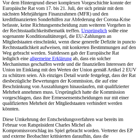
Vor dem Hintergrund dieser komplexen Vorgeschichte konnte der
Euro­päische Rat vom 17. bis 21. Juli, der sich primär mit dem
nächsten Mehrjährigen Finanzrahmen (MFR) und den
kreditfinanzierten Sonderhilfen zur Abfederung der Corona-Krise
be­fasste, keine Richtungsentscheidung zum weiteren Vorgehen in
der Rechtsstaatlichkeitsthematik treffen.
Ursprünglich
sollte eine
sogenannte Konditionalitätsregel, die EU-Zahlungen an
Mitgliedstaaten einschränkt, wenn diese generelle Defizite in puncto
Rechtsstaatlichkeit aufweisen, mit konkreten Bestimmungen auf den
Weg ge­bracht werden. Stattdessen gab der Euro­päi­sche Rat
lediglich eine
allgemeine Erklärung
ab, dass ein solcher
Mechanismus geschaffen werde und die finanziellen Interessen der
Union im Einklang mit den Werten der Union gemäß Artikel 2 EUV
zu schützen seien. Als einziges Detail wurde festgelegt, dass der Rat
diesbezügliche Bewertungen der Kommission, die auf eine
Beschränkung von Auszahlungen hinauslaufen, mit quali­fizierter
Mehrheit anneh­men muss. Ur­sprünglich hatte die Kommission
vorgeschla­gen, dass ihre Ermessensentscheidungen nur mit einer
qualifizierten Mehrheit der Mitgliedstaaten verhindert werden
könnten.
Diese Umkehrung der Entscheidungs­verfahren war bereits im
Februar von Rats­präsident Charles Michel als
Kompromissvorschlag ins Spiel gebracht worden. Ver­treter des EP
und externe Beobachter kriti­sierten daraufhin, dass die