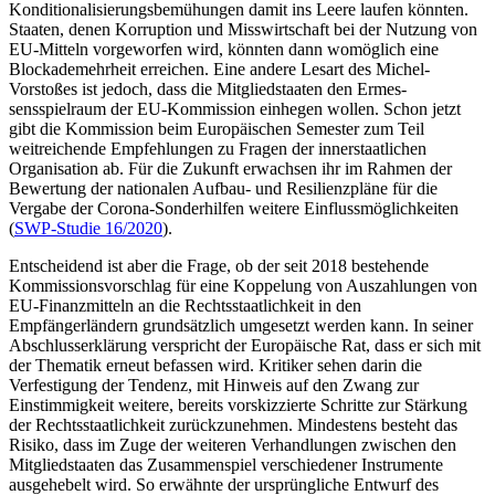
Konditionalisie­rungsbemühungen damit ins Leere laufen könnten.
Staaten, denen Korrup­tion und Misswirtschaft bei der Nutzung von
EU-Mit­teln vorgeworfen wird, könnten dann wo­möglich eine
Blockademehrheit erreichen. Eine andere Lesart des Michel-
Vorstoßes ist jedoch, dass die Mitgliedstaaten den Ermes­
sensspielraum der EU-Kommission einhegen wollen. Schon jetzt
gibt die Kommission beim Europäischen Semester zum Teil
weitreichende Empfehlungen zu Fragen der innerstaat­lichen
Organisation ab. Für die Zukunft erwachsen ihr im Rah­men der
Bewertung der nationalen Auf­bau- und Resi­lienzpläne für die
Vergabe der Corona-Sonderhilfen weitere Einfluss­möglichkeiten
(
SWP-Studie 16/2020
).
Entscheidend ist aber die Frage, ob der seit 2018 bestehende
Kommissionsvorschlag für eine Koppelung von Auszahlungen von
EU-Finanzmitteln an die Rechtsstaatlichkeit in den
Empfängerländern grundsätzlich umgesetzt werden kann. In seiner
Abschluss­erklärung verspricht der Europäische Rat, dass er sich mit
der Thematik erneut befas­sen wird. Kritiker sehen darin die
Verfestigung der Tendenz, mit Hinweis auf den Zwang zur
Einstimmigkeit wei­tere, bereits vorskizzierte Schritte zur Stärkung
der Rechtsstaatlichkeit zurückzunehmen. Min­destens besteht das
Risiko, dass im Zuge der weiteren Verhandlungen zwischen den
Mit­glied­staaten das Zusammenspiel verschiedener Instrumente
ausgehebelt wird. So erwähnte der ursprüngliche Entwurf des