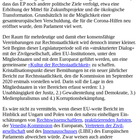
dass das EP noch andere poli­tische Ziele verfolgt, etwa eine
Erhöhung der Mittel für Zukunftsprojekte und die öko­logische
Transformation. Grundsätzlich ist die Möglichkeit einer
gesamteuropäischen Verschuldung, die für die Corona-Hilfen neu
eröffnet wurde, dem Parlament viel wert.
Der Raum für mehrdeutige und damit eher konsensfähige
Vereinbarun­gen zur Rechtsstaatlichkeit wird dennoch immer kleiner.
Seit Beginn dieser Legislaturperiode soll ein »strukturierter Dialog«
mit der Zivil­gesellschaft, allen EU-Institutionen, unter den
Mitgliedstaaten und mit dem Europarat geführt werden, um eine
gemeinsame
»Kul­tur der Rechtsstaatlichkeit«
zu schaffen.
Kristallisationspunkt dieser Bemühungen ist ein neuer jährlicher
Bericht zur Rechts­staatlichkeit, den die Kommission im Sep­tember
2020 erstmals vorstellen wird. Darin soll die Lage in den
Mitgliedstaaten in vier Bereichen erfasst werden: 1.)
Unabhängigkeit der Justiz, 2.) Gewaltenteilung und Demokratie, 3.)
Medienpluralismus und 4.) Korruptionsbekämpfung.
Es wäre nicht zu vermitteln, wenn dieser EU-weite Bericht im
Hinblick auf Ungarn und Polen von den nahezu einhelligen Ein­
schätzungen von
Rechtswissenschaftlern
,
praktizierenden Juristen
,
der
Venedig-Kom­mi
ssion
des Europarats,
Ver­tretern der Zivi
l­
ges
ellschaft
und des
Innenausschusses
(LIBE) des Europäischen
Parlaments abweichen würde. Zwar weisen auch andere