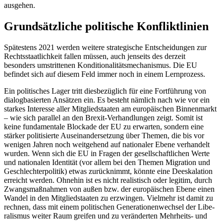
ausgehen.
Grundsätzliche politische Konfliktlinien
Spätestens 2021 werden weitere strategische Entscheidungen zur
Rechtsstaatlichkeit fallen müssen, auch jenseits des derzeit
besonders umstrittenen Konditionalitätsmechanismus. Die EU
befindet sich auf die­sem Feld immer noch in einem Lernprozess.
Ein politisches Lager tritt diesbezüglich für eine Fortführung von
dialogbasierten Ansätzen ein. Es besteht nämlich nach wie vor ein
starkes Interesse aller Mitgliedstaaten am europäischen Binnenmarkt
– wie sich parallel an den Brexit-Verhandlungen zeigt. Somit ist
keine fundamentale Blocka­de der EU zu erwarten, sondern eine
stärker politi­sierte Auseinandersetzung über Themen, die bis vor
wenigen Jahren noch weit­gehend auf natio­naler Ebene verhandelt
wurden. Wenn sich die EU in Fragen der ge­sellschaftlichen Werte
und natio­nalen Identität (vor allem bei den Themen Migration und
Geschlechterpolitik) etwas zurücknimmt, könnte eine Deeskalation
erreicht werden. Ohnehin ist es nicht realis­tisch oder legitim, durch
Zwangsmaßnahmen von außen bzw. der europäischen Ebene einen
Wandel in den Mitgliedstaaten zu erzwingen. Vielmehr ist damit zu
rech­nen, dass mit einem politischen Generatio­nenwechsel der Libe­
ralismus weiter Raum greifen und zu veränderten Mehrheits- und