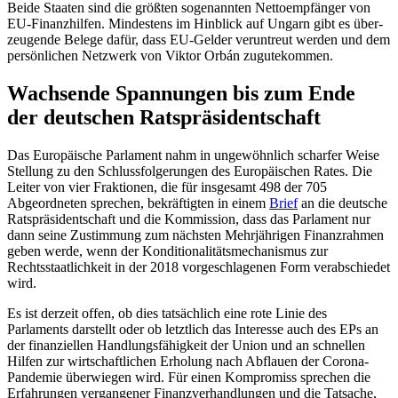
Beide Staa­ten sind die größten sogenannten Nettoempfänger von
EU-Finanz­hilfen. Mindestens im Hinblick auf Ungarn gibt es über­
zeugende Belege dafür, dass EU-Gelder ver­untreut werden und dem
persönlichen Netzwerk von Viktor Orbán zugutekommen.
Wachsende Spannungen bis zum Ende
der deutschen Ratspräsi­dent­schaft
Das Europäische Parlament nahm in un­gewöhnlich scharfer Weise
Stellung zu den Schlussfolgerungen des Europäischen Rates. Die
Leiter von vier Fraktionen, die für ins­gesamt 498 der 705
Abgeordneten sprechen, bekräftigten in einem
Brief
an die deutsche
Ratspräsidentschaft und die Kommission, dass das Parlament nur
dann seine Zustim­mung zum näch­sten Mehrjährigen Finanz­rahmen
geben werde, wenn der Konditio­nalitätsmechanismus zur
Rechtsstaatlich­keit in der 2018 vorgeschlagenen Form ver­abschiedet
wird.
Es ist derzeit offen, ob dies tatsächlich eine rote Linie des
Parlaments darstellt oder ob letztlich das Interesse auch des EPs an
der finan­ziellen Handlungsfähigkeit der Union und an schnellen
Hilfen zur wirt­schaft­lichen Erholung nach Abflauen der Corona-
Pan­demie überwiegen wird. Für einen Kompromiss sprechen die
Erfahrungen vergangener Finanzverhandlungen und die Tatsache,