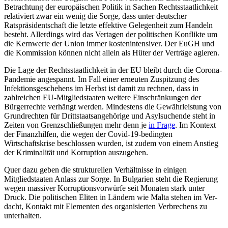
Betrachtung der europäischen Politik in Sachen Rechtsstaatlichkeit
relativiert zwar ein wenig die Sorge, dass unter deutscher
Ratspräsidentschaft die letzte effektive Gelegenheit zum Handeln
besteht. Allerdings wird das Vertagen der politischen Konflikte um
die Kernwerte der Union immer kostenintensiver. Der EuGH und
die Kommission können nicht allein als Hüter der Verträge agieren.
Die Lage der Rechtsstaatlichkeit in der EU bleibt durch die Corona-
Pandemie an­gespannt. Im Fall einer erneuten Zuspitzung des
Infektionsgeschehens im Herbst ist da­mit zu rechnen, dass in
zahlreichen EU-Mit­gliedstaaten weitere Einschränkungen der
Bürgerrechte verhängt werden. Mindestens die Gewährleistung von
Grundrechten für Drittstaatsangehörige und Asylsuchende steht in
Zeiten von Grenzschließungen mehr denn je
in Frage
. Im Kontext
der Finanz­hilfen, die wegen der Covid-19-bedingten
Wirtschaftskrise beschlossen wurden, ist zudem von einem Anstieg
der Kriminalität und Korruption auszugehen.
Quer dazu geben die strukturellen Verhält­nisse in einigen
Mitgliedstaaten Anlass zur Sorge. In Bulgarien steht die Regierung
wegen massiver Korruptionsvorwürfe seit Monaten stark unter
Druck. Die politischen Eliten in Ländern wie Malta stehen im Ver­
dacht, Kontakt mit Elementen des organisierten Verbrechens zu
unterhalten.