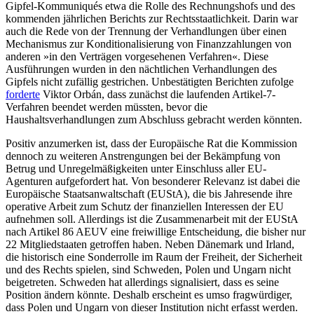
Gipfel-Kommuniqués etwa die Rolle des Rechnungshofs und des
kommenden jähr­lichen Berichts zur Rechtsstaatlichkeit. Da­rin war
auch die Rede von der Trennung der Verhandlungen über einen
Mechanismus zur Konditionalisierung von Finanzzahlungen von
ande­ren »in den Verträgen vorgesehenen Ver­fahren«. Diese
Ausführun­gen wurden in den nächtlichen Verhand­lungen des
Gipfels nicht zufällig gestrichen. Unbestätigten Berichten zu­folge
forderte
Vik­tor Orbán, dass zunächst die laufenden Artikel-7-
Verfahren beendet werden müss­ten, bevor die
Haushaltsverhandlungen zum Abschluss gebracht werden könnten.
Positiv anzumerken ist, dass der Euro­päische Rat die Kommission
dennoch zu weiteren Anstrengungen bei der Bekämpfung von
Betrug und Unregelmäßigkeiten unter Einschluss aller EU-
Agenturen auf­gefordert hat. Von besonderer Relevanz ist dabei die
Europäische Staats­anwaltschaft (EUStA), die bis Jahresende ihre
operative Arbeit zum Schutz der finanziellen Inter­essen der EU
aufnehmen soll. Allerdings ist die Zu­sam­menarbeit mit der EUStA
nach Artikel 86 AEUV eine frei­willige Entscheidung, die bisher nur
22 Mit­gliedstaaten ge­troffen haben. Neben Dänemark und Irland,
die historisch eine Sonderrolle im Raum der Freiheit, der Sicherheit
und des Rechts spielen, sind Schweden, Polen und Ungarn nicht
beigetreten. Schweden hat allerdings signalisiert, dass es seine
Position ändern könnte. Deshalb erscheint es umso frag­würdiger,
dass Polen und Ungarn von dieser Institution nicht erfasst werden.