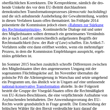
oberflächlichen Korrekturen. Die Kernprobleme, nämlich die dro­
hen­de Umkehr des vor dem EU-Beitritt durchlaufenen
demokratischen Trans­forma­tionsprozesses
(democratic backsliding)
und die sich anbahnende Aushebelung der Gewaltenteilung, wurden
in diesen Ver­fah­ren kaum offen thematisiert. Im Frühjahr 2014
präsentierte die Kommission jedoch einen
»Rahmen zur Stärkung
des Rechtsstaatsprinzips«
. Kontinuierliche Dialoge mit und unter
den Mitgliedstaaten sollten dem­nach ein gemeinsames Verständnis
des je nach Land oft unterschiedlich aufgefassten Begriffs der
Rechtsstaatlichkeit (bzw. der
Rule of Law
) schaffen. Ein Artikel-7-
Verfah­ren sollte erst dann eröffnet werden, wenn ein mehrstufiger
Prozess, in dem die Kom­mission Empfehlungen ausspricht, er­geb­
nislos geblieben ist.
Im Sommer 2015 brachen zusätzlich schroffe Differenzen zwischen
den Mitglied­staaten über den angemessenen Um­gang mit der
sogenannten Flüchtlingskrise auf. Im November übernahm die
polnische PiS die Alleinregierung in Warschau und setzte umgehend
ein Programm um, das ähnlich wie in Ungarn auf eine umfassende
natio­nal-konservative Transformation
abzielte. In der Folgezeit
bestritt die Gruppe der Vise­grád-Staaten offen die Rechtmäßigkeit
von EU-Krisen-Beschlüssen, die eine verpflich­ten­de Aufnahme von
Asylsuchenden be­inhalteten. Der Anwendungsvorrang des EU-
Rechts wurde grundsätzlich in Frage gestellt. Die Entscheidung der
britischen Wähler für den Brexit verdeutlichte kurz darauf die