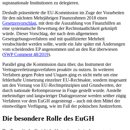
supra­nationale Institutionen zu delegieren.
Deshalb präsentierte die EU-Kommission im Zuge der Vorarbeiten
für den nächsten Mehrjährigen Finanzrahmen 2018 einen
Gesetzesvorschlag
, mit dem die Auszahlung von Finanzhilfen an
eine systematische Be­wer­tung der Rechtsstaatlichkeit geknüpft
würde. Dieser Vorschlag, der nach dem all­gemeinen
Gesetzgebungsverfahren und mit qualifizierter Mehrheit
verabschiedet wer­den sollte, wurde ein Jahr später mit Ände­rungen
vom scheidenden EP angenommen und an den Rat überwiesen
(
SWP Com­ment 48/2019
).
Parallel ging die Kommission dazu über, das Instrument der
Vertragsverletzungs­verfahren proaktiv zu nutzen. In weiteren
Verfahren gegen Polen und Un­garn ging es nicht mehr um eine
fehlerhafte Umsetzung einzelner EU-Rechtsakte, sondern insgesamt
um den Vorrang von EU-Rechtsprinzipien und Grundwerten, der
durch nationale Reformprozesse in Frage gestellt wurde. An­stelle
mehrstufiger und langwieriger Dialog­prozesse werden seither zügig
Verfahren vor dem EuGH angestrengt – auch mit dem Mittel der
einstweiligen Verfügung, wie im Fall der polnischen Justizreform.
Die besondere Rolle des EuGH