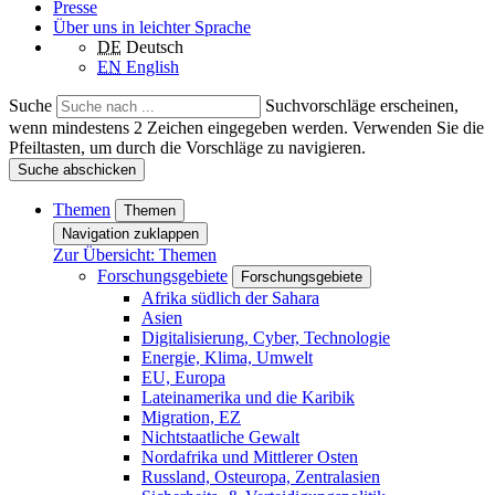
Presse
Über uns in leichter Sprache
DE
Deutsch
EN
English
Suche
Suchvorschläge erscheinen,
wenn mindestens 2 Zeichen eingegeben werden. Verwenden Sie die
Pfeiltasten, um durch die Vorschläge zu navigieren.
Suche abschicken
Themen
Themen
Navigation zuklappen
Zur Übersicht: Themen
Forschungsgebiete
Forschungsgebiete
Afrika südlich der Sahara
Asien
Digitalisierung, Cyber, Technologie
Energie, Klima, Umwelt
EU, Europa
Lateinamerika und die Karibik
Migration, EZ
Nichtstaatliche Gewalt
Nordafrika und Mittlerer Osten
Russland, Osteuropa, Zentralasien