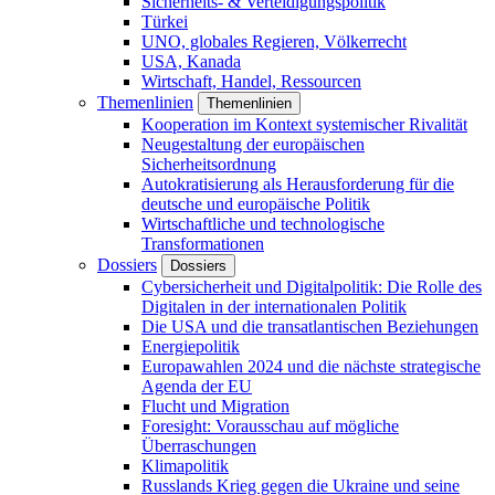
Sicherheits- & Verteidigungspolitik
Türkei
UNO, globales Regieren, Völkerrecht
USA, Kanada
Wirtschaft, Handel, Ressourcen
Themenlinien
Themenlinien
Kooperation im Kontext systemischer Rivalität
Neugestaltung der europäischen
Sicherheitsordnung
Autokratisierung als Herausforderung für die
deutsche und europäische Politik
Wirtschaftliche und technologische
Transformationen
Dossiers
Dossiers
Cybersicherheit und Digitalpolitik: Die Rolle des
Digitalen in der internationalen Politik
Die USA und die transatlantischen Beziehungen
Energiepolitik
Europawahlen 2024 und die nächste strategische
Agenda der EU
Flucht und Migration
Foresight: Vorausschau auf mögliche
Überraschungen
Klimapolitik
Russlands Krieg gegen die Ukraine und seine