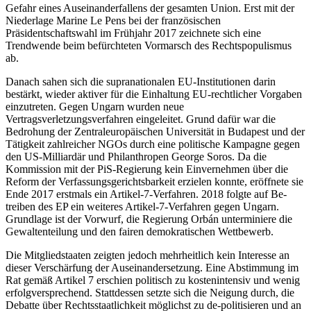
Gefahr eines Auseinanderfallens der gesamten Union. Erst mit der
Nieder­lage Marine Le Pens bei der französischen
Präsidentschaftswahl im Frühjahr 2017 zeichnete sich eine
Trendwende beim be­fürchteten Vormarsch des Rechtspopulis­mus
ab.
Danach sahen sich die supranationalen EU-Institutionen darin
bestärkt, wieder akti­ver für die Einhaltung EU-rechtlicher Vor­gaben
einzutreten. Gegen Ungarn wurden neue
Vertragsverletzungsverfahren ein­gelei­tet. Grund dafür war die
Bedrohung der Zen­traleuropäischen Universität in Buda­pest und der
Tätigkeit zahlreicher NGOs durch eine politische Kam­pagne gegen
den US-Milliardär und Philanthropen George Soros. Da die
Kommission mit der PiS-Regie­rung kein Einvernehmen über die
Reform der Verfassungsgerichtsbarkeit erzielen konnte, eröffnete sie
Ende 2017 erstmals ein Artikel-7-Verfahren. 2018 folgte auf Be­
treiben des EP ein weiteres Artikel-7-Ver­fah­ren gegen Ungarn.
Grundlage ist der Vor­wurf, die Regierung Orbán unterminiere die
Gewaltenteilung und den fairen demo­kratischen Wettbewerb.
Die Mitgliedstaaten zeigten jedoch mehr­heitlich kein Interesse an
dieser Verschärfung der Auseinandersetzung. Eine Abstim­mung im
Rat gemäß Artikel 7 erschien poli­tisch zu kostenintensiv und wenig
er­folg­versprechend. Stattdessen setzte sich die Neigung durch, die
Debatte über Rechtsstaatlichkeit möglichst zu de-politisieren und an