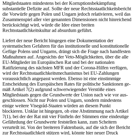
Mitgliedstaaten mindestens bei der Korrup­tions­bekämpfung
substantielle Defizite auf. Soll­te der neue Rechtsstaatlichkeitsbericht
die Vorwürfe gegen Polen und Ungarn je­doch relativieren, weil das
Zusammenspiel aller vier genannten Dimen­sionen nicht hin­rei­chend
berücksichtigt wird, würde die Idee einer breiten
Rechtsstaatlichkeitskultur ad absurdum geführt.
Liefert der neue Bericht hingegen eine Dokumentation der
systematischen Gefah­ren für das institutionelle und kon­stitutio­nelle
Gefüge Polens und Ungarns, drängt sich die Frage nach handfesten
Maß­nah­men auf. Angesichts der Veto-Möglich­kei­ten, über die alle
EU-Mitglieder im Europäi­schen Rat und bei der nationalen
Ratifizierung des nächsten MFR und der Corona-Hil­fen verfügen,
wird der Rechtsstaatlichkeits­mechanismus bei EU-Zahlungen
voraus­sichtlich angepasst werden. Ebenso ist eine einstimmige
Entscheidung des Europäischen Rates für poli­tische Sanktionen ge­
mäß Artikel 7(2) aufgrund schwerwiegender Verstöße eines
Mitgliedstaats gegen die Grundwerte der Union nach wie vor aus­
geschlossen. Nicht nur Polen und Ungarn, sondern mindestens
einige weitere Vise­grád-Staaten würden an diesem Punkt
blockieren. Unklar ist hingegen, ob eine Abstimmung nach Artikel
7(1), bei der der Rat mit vier Fünf­teln der Stimmen eine eindeutige
Gefährdung der Grundwerte feststellen kann, zum Scheitern
verurteilt ist. Von der brei­teren Faktenbasis, auf die sich der Be­richt
zur Rechtsstaatlichkeit stützen wird, könnte hier neuer Druck