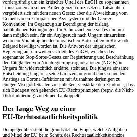
vordergründig um ein kritisches Urteil des EuGH zu sogenannten
Transitzonen an sei­nen Außen­grenzen umzusetzen. Tatsächlich
vergrößert sich mit dem neuen Gesetz aber die Abweichung vom
Gemeinsamen Europäischen Asylsystem und der Genfer
Konvention. Im Gegenzug zur Beendigung der bislang
haftähnlichen Bedingungen für Schutzsuchende soll es nun nur
dann mög­lich sein, für ein Asylgesuch nach Ungarn einzureisen,
wenn ein Vor­antrag bei den ungarischen Botschaften in Kiew oder
Bel­grad bewilligt worden ist. Die Antwort der ungarischen
Regierung auf ein weiteres Urteil des EuGH, welches das
sogenannte Stop-Soros-Gesetz zur Registrierung und Beschränkung
der Tätigkeiten von Nicht­regierungsorganisationen (NGOs) in
Ungarn für widerrechtlich erklärte, steht aus. Die jüngste einsame
Entscheidung Ungarns, seine Grenzen aufgrund eines schnellen
Anstiegs an Corona-Infek­tionen mit Aus­nahme derjenigen zu
einigen Visegrád-Staaten zu schließen, verstärkte den Ein­druck, dass
sich Budapest von geltenden EU-Rechtsprinzipien (bspw. die Nicht-
Dis­kriminierung) zunehmend abkoppelt.
Der lange Weg zu einer
EU‑Rechtsstaatlichkeitspolitik
Demgegenüber steht die grundsätzliche Frage, welche Aufgaben
und Mittel der EU beim Schutz des Rechtsstaatlichkeitsprinzips