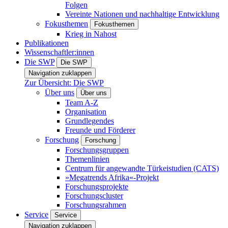
Folgen
Vereinte Nationen und nachhaltige Entwicklung
Fokusthemen
Fokusthemen
Krieg in Nahost
Publikationen
Wissenschaftler:innen
Die SWP
Die SWP
Navigation zuklappen
Zur Übersicht: Die SWP
Über uns
Über uns
Team A-Z
Organisation
Grundlegendes
Freunde und Förderer
Forschung
Forschung
Forschungsgruppen
Themenlinien
Centrum für angewandte Türkeistudien (CATS)
»Megatrends Afrika«-Projekt
Forschungsprojekte
Forschungscluster
Forschungsrahmen
Service
Service
Navigation zuklappen