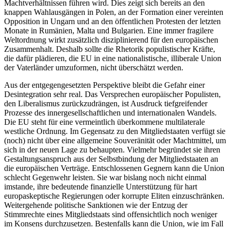
Machtverhältnissen führen wird. Dies zeigt sich bereits an den
knappen Wahl­ausgän­gen in Polen, an der Formation einer ver­einten
Op­posi­tion in Ungarn und an den öffentlichen Protesten der letzten
Monate in Rumänien, Malta und Bulgarien. Eine immer fragilere
Weltordnung wirkt zusätz­lich disziplinierend für den europäischen
Zusammenhalt. Deshalb sollte die Rhetorik populistischer Kräfte,
die dafür plädieren, die EU in eine nationalistische, illiberale Union
der Vaterländer umzuformen, nicht überschätzt werden.
Aus der entgegengesetzten Perspektive bleibt die Gefahr einer
Desintegration sehr real. Das Versprechen europäischer Popu­lis­ten,
den Liberalismus zurückzudrängen, ist Ausdruck tiefgreifender
Prozesse des inner­gesellschaftlichen und internationalen Wan­dels.
Die EU steht für eine vermeintlich überkommene multilaterale
westliche Ord­nung. Im Gegensatz zu den Mitgliedstaaten verfügt sie
(noch) nicht über eine allgemeine Souveränität oder Machtmittel, um
sich in der neuen Lage zu behaupten. Vielmehr begründet sie ihren
Gestaltungsanspruch aus der Selbstbindung der Mitgliedstaaten an
die europäischen Verträge. Entschlossenen Gegnern kann die Union
schlecht Gegen­wehr leisten. Sie war bislang noch nicht einmal
imstande, ihre bedeutende finan­ziel­le Unterstützung für hart
europaskeptische Regierungen oder korrupte Eliten ein­zuschränken.
Weitergehende politische Sanktionen wie der Entzug der
Stimmrechte eines Mitgliedstaats sind offensichtlich noch weniger
im Konsens durch­zusetzen. Bestenfalls kann die Union, wie im Fall