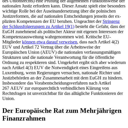
des Unions­rechts) eine Prüfung der allgemeinen Funk­tionsweise der
nationalen Justiz erfor­dern kann. Dieser Ansatz spielt eine beson­ders
wichtige Rolle bei der Auseinandersetzung über die polnischen
Justizreformen, die auf nationalen Entscheidungen jenseits der ex­
pliziten Kompetenzen der EU beruhen. Un­geachtet der
Stringenz
der Schlussfolgerungen zu Artikel 1
9
(1)
besteht die Gefahr, dass der
EuGH zunehmend als politischer Ak­teur mit eige­nen Interessen der
Kompetenz­ausweitung wahrgenommen wird. Kritische EU-
Mitglieder
können etwa darauf ver­wei­sen
, dass nach Artikel 4(2)
EUV und Arti­kel 72 Ver­trag über die Arbeitsweise der
Europäischen Union (AEUV) die nationalen verfassungsmäßigen
Strukturen und die nationale Verantwortung für die öffentliche
Ordnung zu respek­tieren sind. Umgekehrt ergibt sich aber wiederum
nach Artikel 4(3) EUV die Not­wendigkeit eines Eingreifens aus
Luxemburg, wenn Regierungen ver­suchen, nationale Richter und
Justizbehörden an der Zusammenarbeit mit dem EuGH zu hindern.
Insbesondere das Vorabentschei­dungsverfahren nach Artikel
267 AEUV zur europarechtlich verbindlichen Klärung von
Rechtsfragen ist unverzichtbar für das all­tägliche Funktionieren der
Union.
Der Europäische Rat zum Mehrjährigen
Finanzrahmen