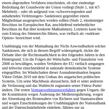
einem abgestuften Verfahren entscheiden, ob eine eindeutige
Bedrohung der Grundwerte der Union vorliegt (Stufe 1, mit 4/5
Mehrheit) – oder ob aufgrund von »schwerwiegenden und
anhaltenden Verletzungen« Sanktionen gegenüber einem
Mitgliedstaat aus­gesprochen werden sollten (Stufe 2, ein­stimmiger
Beschluss im Europäischen Rat, anschließend mehrheitlicher
Beschluss im Rat über konkrete Maßnahmen). Letzteres kann bis
zum Entzug des Stimmrechts füh­ren, was viel­fach als »nukleare
Option« bezeichnet wird.
Unabhängig von der Mutmaßung der Nicht-Anwendbarkeit sol­cher
Sanktionen, die sich in diesem Begriff widerspiegelt, rückte die
Debatte über die Rechtsstaatlichkeit in den folgenden Jahren in den
Hinter­grund. Um die Folgen der Wirtschafts- und Finanz­krise von
2008 zu bewältigen, wur­den Verfahren der EU vielfach umgangen
und teilweise einschneidend in nationale demokratische Systeme
eingegriffen. Im Windschatten dieser Aus­nahmesituation begann
Viktor Orbán 2010 mit dem Umbau des ungarischen politischen
Systems. Um seine Machtbasis abzusichern, ließ er unter anderem
die Verfas­sung und das Wahlrecht zu­gunsten seiner Fidesz-Partei
ändern. Die ersten
Vertragsverletzungsverfahren
gegen Ungarn, die
die Kommission wegen Ände­rung der Medienregulierung, wegen
der Ab­senkung des Rentenalters von Richtern und Staatsanwälten
und wegen Einschränkungen der Unabhängigkeit der Nationalbank
und der Datenschutzbehörde einleitete, führten nur zu