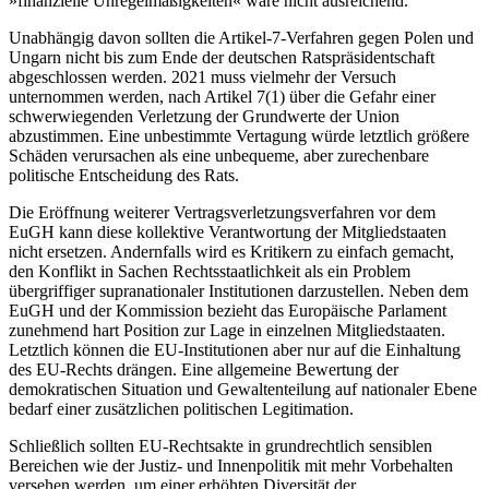
»finanzielle Un­regel­mäßigkeiten« wäre nicht ausreichend.
Unabhängig davon sollten die Artikel-7-Verfahren gegen Polen und
Ungarn nicht bis zum Ende der deutschen Ratspräsidentschaft
abgeschlossen werden. 2021 muss vielmehr der Versuch
unternommen wer­den, nach Artikel 7(1) über die Gefahr einer
schwerwiegenden Verletzung der Grundwerte der Union
abzustimmen. Eine un­bestimmte Vertagung würde letztlich grö­ßere
Schäden verursachen als eine un­bequeme, aber zurechenbare
politische Entscheidung des Rats.
Die Eröffnung weiterer Vertragsverletzungsverfahren vor dem
EuGH kann diese kollektive Verantwortung der Mitgliedstaaten
nicht ersetzen. Andernfalls wird es Kri­tikern zu einfach gemacht,
den Konflikt in Sachen Rechtsstaatlichkeit als ein Problem
übergriffiger supranationaler Institutionen darzustellen. Neben dem
EuGH und der Kommission bezieht das Europäische Par­la­ment
zunehmend hart Position zur Lage in einzelnen Mitgliedstaaten.
Letztlich kön­nen die EU-Institutionen aber nur auf die Ein­haltung
des EU-Rechts drängen. Eine all­gemeine Bewertung der
demokratischen Situation und Gewaltenteilung auf natio­naler Ebene
bedarf einer zusätzlichen poli­tischen Legitimation.
Schließlich sollten EU-Rechtsakte in grundrechtlich sensiblen
Bereichen wie der Justiz- und Innenpolitik mit mehr Vor­behal­ten
versehen werden, um einer erhöhten Diversität der