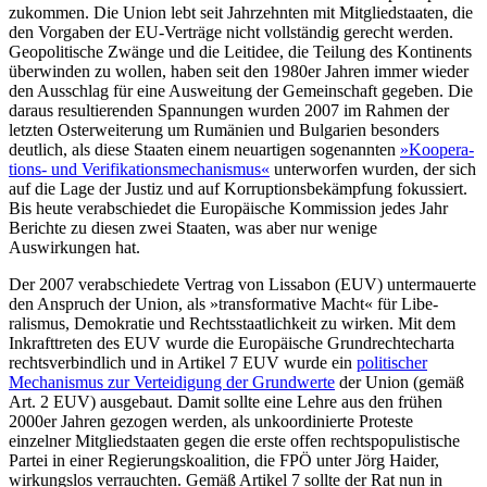
zukommen. Die Union lebt seit Jahr­zehnten mit Mitgliedstaaten, die
den Vor­gaben der EU-Verträge nicht vollständig gerecht werden.
Geopolitische Zwänge und die Leit­idee, die Teilung des Kontinents
überwinden zu wollen, haben seit den 1980er Jahren immer wieder
den Ausschlag für eine Ausweitung der Gemeinschaft ge­geben. Die
daraus resultierenden Spannungen wurden 2007 im Rahmen der
letzten Osterweiterung um Rumänien und Bulga­rien besonders
deutlich, als diese Staaten einem neuartigen sogenannten
»Koopera­
tions- und Verifikationsmechanismus«
unter­worfen wurden, der sich
auf die Lage der Justiz und auf Korruptionsbekämpfung fokussiert.
Bis heute verabschiedet die Euro­päische Kommission jedes Jahr
Berichte zu diesen zwei Staaten, was aber nur wenige
Auswirkungen hat.
Der 2007 verabschiedete Vertrag von Lissabon (EUV) untermauerte
den Anspruch der Union, als »transformative Macht« für Libe­
ralismus, Demokratie und Rechtsstaatlichkeit zu wirken. Mit dem
Inkrafttreten des EUV wurde die Europäische Grundrechte­charta
rechtsverbindlich und in Arti­kel 7 EUV wurde ein
politischer
Mechanismus zur Verteidigung der Grundwerte
der Union (gemäß
Art. 2 EUV) ausgebaut. Damit sollte eine Lehre aus den frühen
2000er Jahren gezogen werden, als unkoordinierte Proteste
einzelner Mitgliedstaaten gegen die erste offen rechtspopulistische
Partei in einer Regierungskoalition, die FPÖ unter Jörg Haider,
wirkungslos verrauchten. Ge­mäß Artikel 7 sollte der Rat nun in