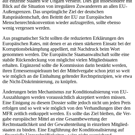
auf einzelne Staaten wie Ungarn versteift. Dies gilt ins­besondere mit
Blick auf die Situation von irregulären Zuwanderern an allen EU-
Außengrenzen. Das ursprüngliche Ziel der deutschen
Ratspräsidentschaft, den Beitritt der EU zur Europäischen
Menschenrechtskonvention wieder aufzugreifen, sollte ebenso
wenig vergessen werden.
Aus pragmatischer Sicht sollten die redu­zierten Erklärungen des
Europäischen Rates, mit denen er an einen stärkeren Ein­satz bei der
Korruptionsbekämpfung appel­liert, mit Nachdruck beim Wort
genommen werden. Die Europäische Staatsanwaltschaft sollte eine
stabile Rückendeckung von mög­lichst vielen Mitgliedstaaten
erhalten. Ergän­zend sollte die Kommission darin bestärkt werden,
ihren Ermes­sensspielraum bei der Mittelvergabe schon jetzt so weit
wie mög­lich an die Einhaltung geltender Rechtsprinzipien, wie etwa
die Nicht-Diskriminie­rung, zu knüpfen.
Änderungen beim Mechanismus zur Konditionalisierung von EU-
Auszahlungen werden voraussichtlich akzeptiert werden müssen.
Eine Einigung zu diesem Dossier sollte jedoch nicht um jeden Preis
erfolgen und so weit wie möglich von den Verhandlungen über den
MFR zeitlich entkoppelt wer­den. Es sollte das Ziel bleiben, die Ver­
gabe europäischer Mittel an eine Gesamtbewertung der
Rechtsstaatlichkeit und der Gewaltenteilung in einzelnen Mitglied­
staaten zu binden. Eine Engführung der Konditionalisierung auf