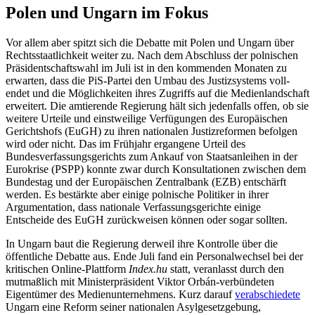
Polen und Ungarn im Fokus
Vor allem aber spitzt sich die Debatte mit Polen und Ungarn über
Rechtsstaatlichkeit weiter zu. Nach dem Abschluss der polni­schen
Präsidentschaftswahl im Juli ist in den kommenden Monaten zu
erwarten, dass die PiS-Partei den Umbau des Justizsystems voll­
endet und die Möglichkeiten ihres Zugriffs auf die Medienlandschaft
erweitert. Die amtierende Regierung hält sich jedenfalls offen, ob sie
weitere Urteile und einstweilige Verfügungen des Europäischen
Gerichts­hofs (EuGH) zu ihren nationalen Justizrefor­men befolgen
wird oder nicht. Das im Früh­jahr ergangene Urteil des
Bundesverfas­sungs­gerichts zum Ankauf von Staats­anlei­hen in der
Eurokrise (PSPP) konnte zwar durch Konsultationen zwischen dem
Bun­destag und der Europäischen Zentralbank (EZB) entschärft
werden. Es bestärkte aber einige pol­nische Politiker in ihrer
Argumen­tation, dass nationale Verfassungs­gerichte einige
Entscheide des EuGH zurück­weisen können oder sogar sollten.
In Ungarn baut die Regierung derweil ihre Kontrolle über die
öffentliche Debatte aus. Ende Juli fand ein Personalwechsel bei der
kritischen Online-Plattform
Index.hu
statt, veranlasst durch den
mutmaßlich mit Ministerpräsident Viktor Orbán-verbün­de­ten
Eigentümer des Medienunternehmens. Kurz darauf
verabschiedete
Ungarn eine Reform seiner nationalen Asylgesetzgebung,