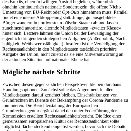
des Brexits, einen freiwilligen Austritt begleiten, während sie
ohnehin kontinuierlich nationale Sonderregeln, die offene Nicht-
Umsetzung von EU-Recht oder
Opt-Outs
hin­nehmen muss. Parallel
findet eine interne Abkoppelung statt: Junge, gut aus­gebildete
Bürger wandern in nordwesteuropäische Staaten ab und lassen
zunehmend autoritä­re, alternde Mitgliedstaaten »zwei­ter Klasse«
hinter sich. Letztere lähmen die Union bei der Bewältigung der
eigentlich dringenden strategischen Aufgaben (Außenpolitik, Nach­
haltigkeit, Wettbewerbsfähigkeit). Insofern ist die Verteidigung der
Rechtsstaatlichkeit in den Mitgliedstaaten tatsächlich prioritäre
Aufgabe der Union, nicht zuletzt da sie eine Mitverantwortung an
der aktuellen Situa­tion auf nationaler Ebene hat.
Mögliche nächste Schritte
Zwischen diesen gegensätzlichen Perspektiven bleiben durchaus
Handlungsoptionen. Zunächst sollte das Augenmerk in allen
Mitglied­staaten darauf gerichtet bleiben, Einschrän­kungen von
Grundrechten im Dienste der Bekämpfung der Corona-Pan­demie zu
minimieren. Die Berichterstattung der Europäischen
Grundrechteagentur ergänzt dabei den unter Feder­führung der
Kommission erstellten Rechtsstaatlichkeitsbericht. Die Idee einer
gemeinsamen euro­päischen Kultur der Rechtsstaatlichkeit sollte
möglichst flächendeckend eingelöst werden, bevor sich die Debatte