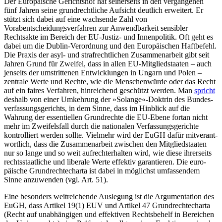
Der Europäische Gerichtshof hat seinerseits in den vergangenen
fünf Jahren seine grund­rechtliche Aufsicht deutlich erweitert. Er
stützt sich dabei auf eine wachsende Zahl von
Vorabentscheidungsverfahren zur An­wendbarkeit sensibler
Rechtsakte im Be­reich der EU-Justiz- und Innenpolitik. Oft geht es
dabei um die Dublin-Verordnung und den Europäischen Haftbefehl.
Die Praxis der asyl- und strafrechtlichen Zusammenarbeit gibt seit
Jahren Grund für Zweifel, dass in allen EU-Mitgliedstaaten – auch
jenseits der umstrittenen Entwicklungen in Ungarn und Polen –
zentrale Werte und Rechte, wie die Menschenwürde oder das Recht
auf ein faires Verfahren, hinreichend geschützt werden. Man
spricht
deshalb von einer Um­kehrung der »Solange«-Doktrin des Bundes­
verfassungsgerichts, in dem Sinne, dass im Hinblick auf die
Wahrung der essen­tiellen Grundrechte die EU-Ebene fortan nicht
mehr im Zweifelsfall durch die nationalen Ver­fassungsgerichte
kontrolliert werden sollte. Vielmehr wird der EuGH dafür mitverant­
wortlich, dass die Zusammenarbeit zwi­schen den Mitgliedstaaten
nur so lange und so weit aufrechterhalten wird, wie diese ihrer­seits
rechtsstaatliche und liberale Werte effektiv garantieren. Die euro­
päische Grund­rechte­charta ist dabei in mög­lichst umfas­sendem
Sinne anzuwenden (vgl. Art. 51).
Eine besonders weitreichende Auslegung ist die Argumentation des
EuGH, dass Arti­kel 19(1) EUV und Artikel 47 Grundrechte­charta
(Recht auf unabhängigen und effek­tiven Rechtsbehelf in Bereichen