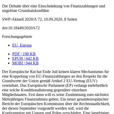
Die Debatte über eine Einschränkung von Finanzzahlungen und
ungelöste Grundsatzkonflikte
SWP-Aktuell 2020/A 72, 10.09.2020, 8 Seiten
doi:10.18449/2020A72
Forschungsgebiete
EU, Europa
PDF | 198 KB
EPUB | 642 KB
MOBI | 944 KB
Der Europäische Rat hat Ende Juli keinen klaren Mechanismus für
eine Koppelung von EU-Finanzzahlungen an den Respekt für die
Grundwerte der Union gemäß Arti­kel 2 EU-Vertrag (EUV)
vereinbart. Das Europäische Parlament (EP) verlangt mehrheitlich
eine solche Konditionalisierung gegenüber einzelnen
Mitgliedstaaten. Erst dann will es seine Zu­stimmung zum nächsten
Mehrjährigen Finanzrahmen geben. Ein neuer gesamteuropäischer
Bericht der Europäischen Kommission über die Rechtsstaatlichkeit,
der diesen September vorgestellt werden soll, wird die
Konfrontation mit Ungarn und Polen verschärfen. Eine langfristige