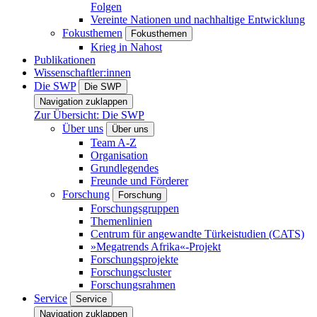
Folgen
Vereinte Nationen und nachhaltige Entwicklung
Fokusthemen
Fokusthemen
Krieg in Nahost
Publikationen
Wissenschaftler:innen
Die SWP
Die SWP
Navigation zuklappen
Zur Übersicht: Die SWP
Über uns
Über uns
Team A-Z
Organisation
Grundlegendes
Freunde und Förderer
Forschung
Forschung
Forschungsgruppen
Themenlinien
Centrum für angewandte Türkeistudien (CATS)
»Megatrends Afrika«-Projekt
Forschungsprojekte
Forschungscluster
Forschungsrahmen
Service
Service
Navigation zuklappen