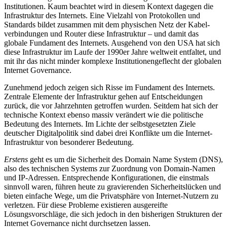
Institutionen. Kaum beachtet wird in diesem Kontext dagegen die
Infrastruktur des Inter­nets. Eine Vielzahl von Protokollen und
Standards bildet zusammen mit dem physischen Netz der Kabel­
verbindungen und Router diese Infrastruktur – und damit das
globale Fundament des Internets. Aus­gehend von den USA hat sich
diese Infrastruktur im Laufe der 1990er Jahre weltweit entfaltet, und
mit ihr das nicht minder komplexe Institutionengeflecht der globalen
Internet Governance.
Zunehmend jedoch zeigen sich Risse im Fundament des Internets.
Zentrale Elemente der Infrastruktur gehen auf Entscheidungen
zurück, die vor Jahr­zehnten getroffen wurden. Seitdem hat sich der
technische Kontext ebenso massiv verändert wie die politische
Bedeutung des Internets. Im Lichte der selbstgesetzten Ziele
deutscher Digitalpolitik sind da­bei drei Konflikte um die Internet-
Infrastruktur von besonderer Bedeutung.
Erstens
geht es um die Sicherheit des Domain Name System (DNS),
also des technischen Systems zur Zu­ordnung von Domain-Namen
und IP-Adressen. Ent­sprechende Konfigurationen, die einstmals
sinnvoll waren, führen heute zu gravierenden Sicherheits­lücken und
bieten einfache Wege, um die Privat­sphäre von Internet-Nutzern zu
verletzen. Für diese Probleme existieren ausgereifte
Lösungsvorschläge, die sich jedoch in den bisherigen Strukturen der
Internet Governance nicht durchsetzen lassen.