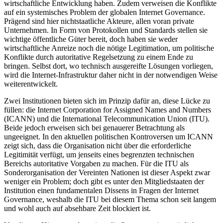
wirtschaftliche Entwicklung haben. Zudem verweisen die Konflikte
auf ein systemisches Problem der globalen Internet Gover
nance.
Prägend sind hier nichtstaatliche Akteure, allen
voran private
Unternehmen. In Form von Pro­tokollen und Standards stellen sie
wichtige öffent­liche Güter bereit, doch haben sie weder
wirtschaftliche Anreize noch die nötige Legitimation, um politische
Konflikte durch autoritative Regelsetzung zu einem Ende zu
bringen. Selbst dort, wo technisch ausgereifte Lösun­gen vorliegen,
wird die Internet-Infrastruktur daher nicht in der notwendigen Weise
weiterentwickelt.
Zwei Institutionen bieten sich im Prinzip dafür an, diese Lücke zu
füllen: die Internet Corporation for Assigned Names and Numbers
(ICANN) und die Inter­national Telecommunication Union (ITU).
Beide jedoch erweisen sich bei genauerer Betrachtung als
ungeeignet. In den aktuellen politischen Kontroversen um ICANN
zeigt sich, dass die Organisation nicht über die erforderliche
Legitimität verfügt, um jenseits eines begrenzten technischen
Bereichs autoritative Vorgaben zu machen. Für die ITU als
Sonderorganisation der Vereinten Nationen ist dieser Aspekt zwar
weniger ein Problem; doch gibt es unter den Mit­glied­staaten der
Institution einen fundamentalen Dissens in Fragen der Internet
Governance, weshalb die ITU bei diesem Thema schon seit langem
und wohl auch auf absehbare Zeit blockiert ist.