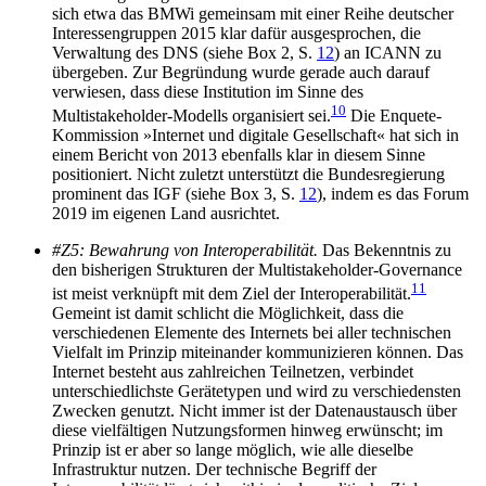
sich etwa das BMWi gemeinsam mit einer Reihe deutscher
Inter­essengruppen 2015 klar dafür ausgesprochen, die
Verwaltung des DNS (siehe Box 2, S.
12
) an ICANN zu
übergeben. Zur Begründung wurde gerade auch darauf
verwiesen, dass diese Institution im Sinne des
10
Multistakeholder-Modells organisiert sei.
Die Enquete-
Kommission »Internet und digitale Gesellschaft« hat sich in
einem Bericht von 2013 ebenfalls klar in diesem Sinne
positioniert. Nicht zuletzt unterstützt die Bundesregierung
prominent das IGF (siehe Box 3, S.
12
), indem es das Forum
2019 im eigenen Land ausrichtet.
#Z5: Bewahrung von Interoperabilität.
Das Bekenntnis zu
den bisherigen Strukturen der Multistake­holder-Governance
11
ist meist verknüpft mit dem Ziel der Interoperabilität.
Gemeint ist damit schlicht die Möglichkeit, dass die
verschiedenen Elemente des Internets bei aller technischen
Vielfalt im Prinzip miteinander kommunizieren können. Das
Internet besteht aus zahlreichen Teilnetzen, verbindet
unterschiedlichste Geräte­typen und wird zu verschiedensten
Zwecken ge­nutzt. Nicht immer ist der Datenaustausch über
diese vielfältigen Nutzungsformen hinweg erwünscht; im
Prinzip ist er aber so lange möglich, wie alle dieselbe
Infrastruktur nutzen. Der technische Begriff der