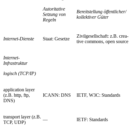
Autoritative
Bereitstellung öffentlicher/
Setzung von
kollektiver Güter
Regeln
Zivilgesellschaft
: z.B. crea­
Internet-Dienste
Staat
: Gesetze
tive commons, open source
Internet-
Infrastruktur
logisch (TCP/IP)
application layer
(z.B. http, ftp,
ICANN: DNS
IETF,
W3C
: Standards
DNS)
transport layer (z.B.
—
IETF: Standards
TCP, UDP)