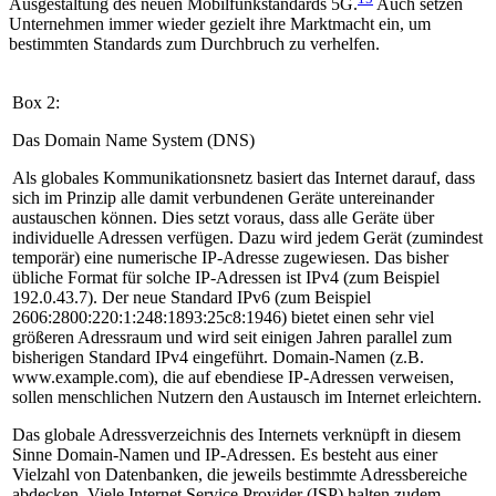
Ausgestaltung des neuen Mobilfunkstandards 5G.
Auch setzen
Unternehmen immer wieder gezielt ihre Marktmacht ein, um
bestimmten Standards zum Durchbruch zu verhelfen.
Box 2:
Das Domain Name System (DNS)
Als globales Kommunikationsnetz basiert das Internet darauf, dass
sich im Prinzip alle damit verbundenen Geräte untereinander
austauschen können. Dies setzt voraus, dass alle Geräte über
individuelle Adressen verfügen. Dazu wird jedem Gerät (zumindest
temporär) eine numerische IP-Adresse zugewiesen. Das bisher
übliche Format für solche IP-Adressen ist IPv4 (zum Bei­spiel
192.0.43.7). Der neue Standard IPv6 (zum Beispiel
2606:2800:220:1:248:1893:25c8:1946) bietet einen sehr viel
größeren Adressraum und wird seit einigen Jahren parallel zum
bisherigen Standard IPv4 eingeführt. Domain-Namen (z.B.
www.example.com), die auf eben­diese IP-Adressen verweisen,
sollen menschlichen Nutzern den Austausch im Internet erleichtern.
Das globale Adressverzeichnis des Internets verknüpft in diesem
Sinne Domain-Namen und IP-Adressen. Es besteht aus einer
Vielzahl von Datenbanken, die jeweils bestimmte Adressbereiche
abdecken. Viele Internet Service Provider (ISP) halten zudem