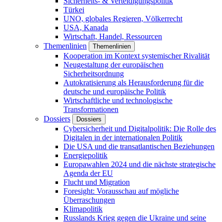
Sicherheits- & Verteidigungspolitik
Türkei
UNO, globales Regieren, Völkerrecht
USA, Kanada
Wirtschaft, Handel, Ressourcen
Themenlinien
Themenlinien
Kooperation im Kontext systemischer Rivalität
Neugestaltung der europäischen
Sicherheitsordnung
Autokratisierung als Herausforderung für die
deutsche und europäische Politik
Wirtschaftliche und technologische
Transformationen
Dossiers
Dossiers
Cybersicherheit und Digitalpolitik: Die Rolle des
Digitalen in der internationalen Politik
Die USA und die transatlantischen Beziehungen
Energiepolitik
Europawahlen 2024 und die nächste strategische
Agenda der EU
Flucht und Migration
Foresight: Vorausschau auf mögliche
Überraschungen
Klimapolitik
Russlands Krieg gegen die Ukraine und seine