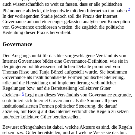
auch wissenschaftlich so weit zu fassen, dass er alle politischen
2
Phänomene abdeckt, die irgendwie mit dem Internet zu tun haben.
In der vorliegenden Studie jedoch soll die Praxis der Internet
Governance anhand einer enger gefassten analytischen Konzep­
tion
von Governance erschlossen wer­den, die zu­gleich
die politische
Bedeutung dieser Praxis hervor­hebt.
Governance
Den Ausgangspunkt für das hier vorgeschlagene Ver­ständnis von
Internet Governance bildet eine Gover­nance-Definition, wie sie in
der jüngeren politik­wissenschaftlichen Debatte prominent von
Thomas Risse und Tanja Börzel aufgestellt wurde. Sie bestim­men
Governance als institutionalisierte Formen politischer Steuerung,
»die auf die Herstellung und Implementierung verbindlicher
Regelungen bzw. auf die Bereitstellung kollektiver Güter
3
abzielen«.
Legt man dieses Verständnis von Governance zugrunde,
so definiert sich Internet Governance als die Summe all jener
institutionalisierten Formen politischer Steue­rung, die darauf
abzielen, mit Bezug auf das Internet verbindliche Regeln zu setzen
und/oder kollektive Güter bereitzustellen.
Bewusst offengehalten ist dabei, welche Akteure es sind, die Regeln
setzen bzw. Güter bereitstellen, und auf welche Weise sie das tun.