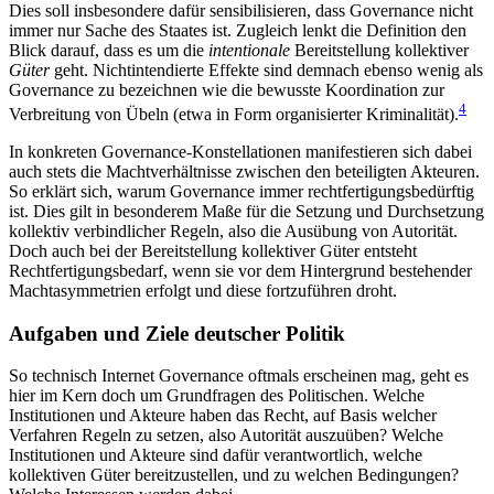
Dies soll insbesondere dafür sensibilisieren, dass Governance nicht
immer nur Sache des Staates ist. Zugleich lenkt die Defini­tion den
Blick darauf, dass es um die
intentionale
Be­reitstellung kollektiver
Güter
geht. Nichtintendierte Effekte sind demnach ebenso wenig als
Governance zu bezeichnen wie die bewusste Koordination zur
4
Verbreitung von Übeln (etwa in Form organisierter Kriminalität).
In konkreten Governance-Konstellationen manifestieren sich dabei
auch stets die Machtverhältnisse zwischen den beteiligten Akteuren.
So erklärt sich, warum Governance immer rechtfertigungsbedürftig
ist. Dies gilt in besonderem Maße für die Setzung und Durchsetzung
kollektiv verbindlicher Regeln, also die Ausübung von Autorität.
Doch auch bei der Bereitstellung kollektiver Güter entsteht
Rechtfertigungsbedarf, wenn sie vor dem Hintergrund bestehender
Machtasymmetrien erfolgt und diese fortzuführen droht.
Aufgaben und Ziele deutscher Politik
So technisch Internet Governance oftmals erscheinen mag, geht es
hier im Kern doch um Grundfragen des Politischen. Welche
Institutionen und Akteure haben das Recht, auf Basis welcher
Verfahren Regeln zu setzen, also Autorität auszuüben? Welche
Institu­tio­nen und Akteure sind dafür verantwortlich, welche
kollektiven Güter bereitzustellen, und zu welchen Bedingungen?