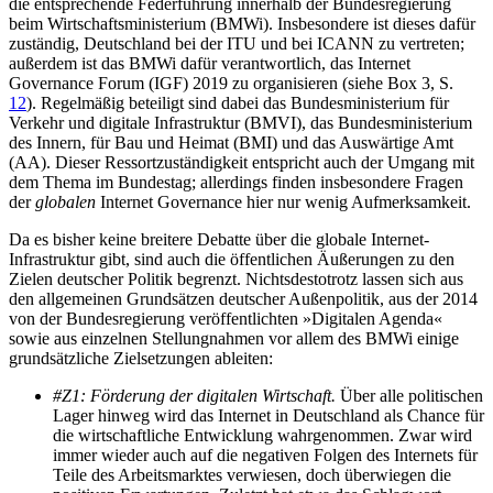
die entsprechende Federführung innerhalb der Bundesregierung
beim Wirtschaftsministerium (BMWi). Insbesondere ist dieses dafür
zuständig, Deutschland bei der ITU und bei ICANN zu vertreten;
außerdem ist das BMWi dafür verantwortlich, das Internet
Governance Forum (IGF) 2019 zu organisieren (siehe Box 3, S.
12
). Regelmäßig beteiligt sind dabei das Bundesministerium für
Verkehr und digi­tale Infrastruktur (BMVI), das Bundesministerium
des Innern, für Bau und Heimat (BMI) und das Auswärtige Amt
(AA). Dieser Ressort­zuständigkeit entspricht auch der Umgang mit
dem Thema im Bundestag; allerdings finden insbesondere Fragen
der
globalen
Internet Governance hier nur wenig Aufmerksamkeit.
Da es bisher keine breitere Debatte über die globale Internet-
Infrastruktur gibt, sind auch die öffent­lichen Äußerungen zu den
Zielen deutscher Politik begrenzt. Nichtsdestotrotz lassen sich aus
den allge­meinen Grundsätzen deutscher Außenpolitik, aus der 2014
von der Bundesregierung veröffentlichten »Digitalen Agenda«
sowie aus einzelnen Stellungnahmen vor allem des BMWi einige
grundsätzliche Zielsetzungen ableiten:
#Z1: Förderung der digitalen Wirtschaft.
Über alle politischen
Lager hinweg wird das Internet in Deutschland als Chance für
die wirtschaftliche Entwicklung wahrgenommen. Zwar wird
immer wieder auch auf die negativen Folgen des Internets für
Teile des Arbeitsmarktes verwiesen, doch über­wiegen die