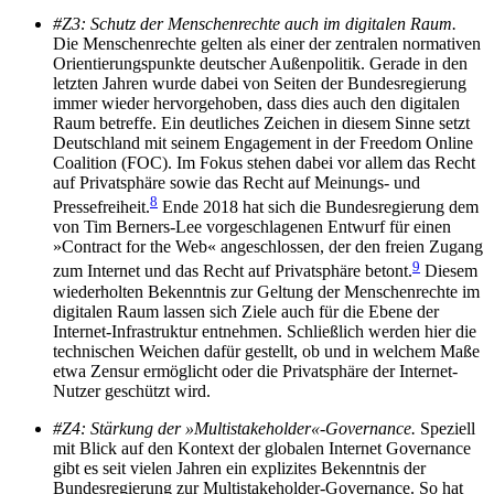
#Z3: Schutz der Menschenrechte auch im digitalen Raum.
Die Menschenrechte gelten als einer der zentra­len normativen
Orientierungspunkte deutscher Außenpolitik. Gerade in den
letzten Jahren wurde dabei von Seiten der Bundesregierung
immer wieder hervorgehoben, dass dies auch den digitalen
Raum betreffe. Ein deutliches Zeichen in die­sem Sinne setzt
Deutschland mit seinem Engagement in der Freedom Online
Coalition (FOC). Im Fokus stehen dabei vor allem das Recht
auf Privat­sphäre sowie das Recht auf Meinungs- und
8
Pressefreiheit.
Ende 2018 hat sich die Bundesregierung dem
von Tim Berners-Lee vorgeschlagenen Entwurf für einen
»Contract for the Web« angeschlossen, der den freien Zugang
9
zum Internet und das Recht auf Privatsphäre betont.
Diesem
wiederholten Bekenntnis zur Geltung der Menschenrechte im
digitalen Raum lassen sich Ziele auch für die Ebene der
Internet-Infrastruktur entnehmen. Schließlich werden hier die
technischen Weichen dafür gestellt, ob und in welchem Maße
etwa Zensur er­möglicht oder die Privatsphäre der Internet-
Nutzer geschützt wird.
#Z4: Stärkung der »Multistakeholder«-Governance.
Speziell
mit Blick auf den Kontext der globalen Internet Governance
gibt es seit vielen Jahren ein explizites Bekenntnis der
Bundesregierung zur Multistakeholder-Governance. So hat