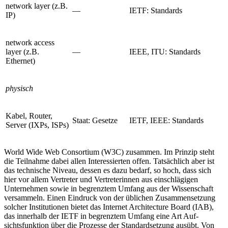
network layer (z.B.
—
IETF: Standards
IP)
network access
layer (z.B.
—
IEEE, ITU: Standards
Ethernet)
physisch
Kabel, Router,
Staat: Gesetze
IETF, IEEE: Standards
Server (IXPs, ISPs)
World Wide Web Consortium (W3C) zusammen.
Im Prinzip steht
die Teilnahme dabei allen Interessier­ten offen. Tatsächlich aber ist
das technische Niveau, dessen es dazu bedarf, so hoch, dass sich
hier vor allem Vertreter und Vertreterinnen aus einschlägigen
Unternehmen sowie in begrenztem Umfang aus der Wissenschaft
versammeln. Einen Eindruck von der üblichen Zusammensetzung
solcher Institutionen bietet das Internet Architecture Board (IAB),
das inner­halb der IETF in begrenztem Umfang eine Art Auf­
sichtsfunktion über die Prozesse der Standardsetzung ausübt. Von