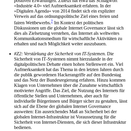
positiven Erwartungen. Zuletzt hat etwa das Schlagwort
»Industrie 4.0« viel Aufmerksamkeit erfahren. In der
»Digitalen Agenda« von 2014 findet sich ein expliziter
Verweis auf das ordnungspolitische Ziel eines freien und
7
fairen Wettbewerbs.
Im Kontext der politischen
Diskussionen um die globale Internet Governance lässt sich
dies als Zielsetzung verstehen, das Internet als weltweites
Kommunikationsmedium für wirtschaftliche Aktivitäten zu
erhalten und nach Möglichkeit weiter auszubauen.
#Z2: Verstärkung der Sicherheit von IT-Systemen.
Die
Sicherheit von IT‑Systemen nimmt hierzulande in der
digitalpolitischen Debatte einen hohen Stellen­wert ein. Viel
Aufmerksamkeit hat das Thema in den letzten Jahren durch
die publik gewordenen Hackerangriffe auf den Bundestag
und das Netz der Bundesregierung erfahren. Hinzu kommen
Klagen von Unternehmen über die Zunahme wirtschaftlich
motivierter Angriffe. Das Ziel, die Nutzung des Internets für
öffentliche Stellen und Unternehmen, aber auch für
individuelle Bürgerinnen und Bürger sicher zu gestalten, lässt
sich auf die Ebene der globalen Internet Governance
ausweiten: Ein aus­reichendes Maß an Sicherheit bei der
globalen Internet-Infrastruktur ist Voraussetzung für die
Sicherheit von Internet-Diensten, die sich dieser Infrastruktur
bedienen.