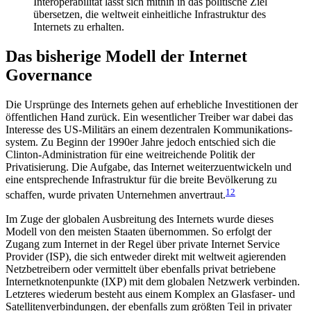
Interoperabilität lässt sich mithin in das politische Ziel
übersetzen, die weltweit ein­heitliche Infrastruktur des
Internets zu erhalten.
Das bisherige Modell der Internet
Governance
Die Ursprünge des Internets gehen auf erhebliche Investitionen der
öffentlichen Hand zurück. Ein wesentlicher Treiber war dabei das
Interesse des US-Militärs an einem dezentralen Kommunikations­
system. Zu Beginn der 1990er Jahre jedoch entschied sich die
Clinton-Administration für eine weitreichende Politik der
Privatisierung. Die Aufgabe, das Inter­net weiterzuentwickeln und
eine entsprechende Infrastruktur für die breite Bevölkerung zu
12
schaffen, wurde privaten Unternehmen anvertraut.
Im Zuge der globalen Ausbreitung des Internets wurde dieses
Modell von den meisten Staaten über­nommen. So erfolgt der
Zugang zum Internet in der Regel über private Internet Service
Provider (ISP), die sich entweder direkt mit weltweit agierenden
Netz­betreibern oder vermittelt über ebenfalls privat be­triebene
Internetknotenpunkte (IXP) mit dem globa­len Netzwerk verbinden.
Letzteres wiederum besteht aus einem Komplex an Glasfaser- und
Satelli­ten­verbindungen, der ebenfalls zum größten Teil in privater