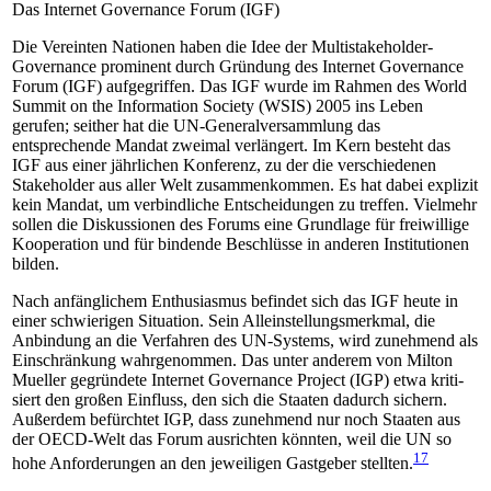
Das Internet Governance Forum (IGF)
Die Vereinten Nationen haben die Idee der Multistakeholder-
Governance prominent durch Gründung des Internet Governance
Forum (IGF) aufgegriffen. Das IGF wurde im Rahmen des World
Summit on the Information Society (WSIS) 2005 ins Leben
gerufen; seither hat die UN-Generalversammlung das
entsprechende Mandat zweimal verlängert. Im Kern besteht das
IGF aus einer jährlichen Konferenz, zu der die verschiedenen
Stakeholder aus aller Welt zusammenkommen. Es hat dabei explizit
kein Man­dat, um verbindliche Entscheidungen zu treffen. Viel­mehr
sollen die Diskussionen des Forums eine Grundlage für freiwillige
Kooperation und für bindende Beschlüsse in anderen Institutionen
bilden.
Nach anfänglichem Enthusiasmus befindet sich das IGF heute in
einer schwierigen Situation. Sein Allein­stellungsmerkmal, die
Anbindung an die Verfahren des UN-Systems, wird zunehmend als
Einschränkung wahr­genommen. Das unter anderem von Milton
Mueller gegründete Internet Governance Project (IGP) etwa kriti­
siert den großen Einfluss, den sich die Staaten dadurch sichern.
Außerdem befürchtet IGP, dass zunehmend nur noch Staaten aus
der OECD-Welt das Forum ausrichten könnten, weil die UN so
17
hohe Anforderungen an den jeweiligen Gastgeber stellten.