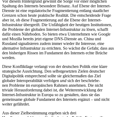
Vor diesem Hintergrund gewinnt die Sorge vor einer möglichen
Spaltung des Internets besondere Brisanz. Auf Ebene der Internet-
Dienste ist eine regulatorische Fragmentierung entlang staatlicher
Grenzen schon heute praktische Realität. Die ent­scheidende Frage
aber ist, ob diese Fragmentierung auf die Ebene der Internet-
Infrastruktur übergreift. Die Unfähigkeit der heutigen Institutionen,
die Prob­leme der globalen Internet-Infrastruktur zu lösen, schafft
dafür einen Nährboden. So bieten etwa Unter­nehmen wie Google
und Mozilla bereits jetzt eigene DNS-Dienste an. China und
Russland signalisieren zudem immer wieder ihr Interesse, eine
alternative Infrastruktur zu errichten. So wächst die Gefahr, dass aus
den bisherigen Rissen im Fundament des Inter­nets echte Brüche
werden.
Diese Konfliktlage verlangt von der deutschen Politik eine klare
strategische Ausrichtung. Den selbstgesetzten Zielen deutscher
Digitalpolitik ent­sprechend sollte sie gleichermaßen das Ziel
globaler Interoperabilität verfolgen
und
sich der beschriebe­
nen Probleme im europäischen Rahmen annehmen. Die nicht
triviale Herausforderung dabei ist, die Wei­terentwicklung der
Internet-Infrastruktur in Europa so zu gestalten, dass sie das
gemeinsame globale Fun­dament des Internets ergänzt – und nicht
weiter gefährdet.
Aus dieser Zielbestimmung ergeben sich drei