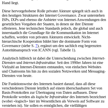
Hand liegt.
Diese hervorgehobene Rolle privater Akteure spie­gelt sich auch in
den heutigen Strukturen der Inter­net Governance. Zwar unterstehen
ISPs, IXPs und ebenso die Anbieter von Internet-Anwendungen den
gesetzlichen Vorgaben der Staaten, in denen sie ihre Dienste
offerieren. Jene technischen Standards je­doch, die global und auch
innerstaatlich die Grund­lage für die Kommunikation im Internet
schaffen, werden von privaten Akteuren entwickelt. Nicht­
hierarchische Kooperation bildet hier die dominante Form von
Governance (siehe S.
7
), ergänzt um den sachlich eng begrenzten
Autoritätsanspruch von ICANN (vgl. Tabelle 1).
Analytisch hilfreich ist dabei die Unterscheidung zwischen
Internet-
Diensten
und
Internet-Infrastruktur.
Seit den 1990er Jahren ist eine
Vielzahl an Internet-Diensten entstanden, von einfachen Websites
und Chat­rooms bis hin zu den sozialen Netzwerken und Messaging-
Diensten von heute.
Die Funktionsweise des Internets basiert darauf, dass all diese
verschiedenen Dienste letztlich auf einem überschaubaren Set von
Basis-Protokollen zur Übertragung von Daten aufbauen. Diese
Protokolle werden als
logische Infrastruktur
des Internets bezeichnet
(wobei »logisch« hier im Wesentlichen als Verweis auf Software zu
verstehen ist). Sie sollen es ermög­lichen, die vielfältigen