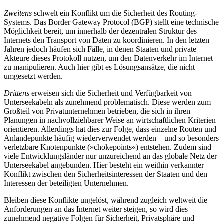
Zweitens
schwelt ein Konflikt um die Sicherheit des Routing-
Systems. Das Border Gateway Protocol (BGP) stellt eine technische
Möglichkeit bereit, um inner­halb der dezentralen Struktur des
Internets den Transport von Daten zu koordinieren. In den letzten
Jahren jedoch häufen sich Fälle, in denen Staaten und private
Akteure dieses Protokoll nutzen, um den Datenverkehr im Internet
zu manipulieren. Auch hier gibt es Lösungsansätze, die nicht
umgesetzt werden.
Drittens
erweisen sich die Sicherheit und Verfügbarkeit von
Unterseekabeln als zunehmend problematisch. Diese werden zum
Großteil von Privatunternehmen betrieben, die sich in ihren
Planungen in nachvollziehbarer Weise an wirtschaftlichen Krite­rien
orientieren. Allerdings hat dies zur Folge, dass einzelne Routen und
Anlandepunkte häufig wieder­verwendet werden – und so besonders
verletzbare Knotenpunkte (»chokepoints«) entstehen. Zudem sind
viele Entwicklungsländer nur unzureichend an das globale Netz der
Unterseekabel angebunden. Hier besteht ein weithin verkannter
Konflikt zwischen den Sicherheitsinteressen der Staaten und den
Interessen der beteiligten Unternehmen.
Bleiben diese Konflikte ungelöst, während zugleich weltweit die
Anforderungen an das Internet weiter steigen, so wird dies
zunehmend negative Folgen für Sicherheit, Privatsphäre und