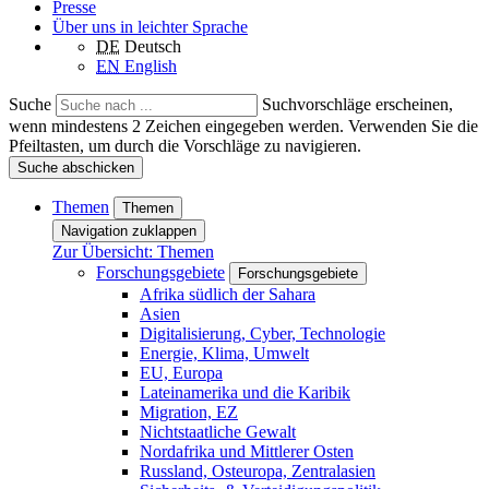
Presse
Über uns in leichter Sprache
DE
Deutsch
EN
English
Suche
Suchvorschläge erscheinen,
wenn mindestens 2 Zeichen eingegeben werden. Verwenden Sie die
Pfeiltasten, um durch die Vorschläge zu navigieren.
Suche abschicken
Themen
Themen
Navigation zuklappen
Zur Übersicht: Themen
Forschungsgebiete
Forschungsgebiete
Afrika südlich der Sahara
Asien
Digitalisierung, Cyber, Technologie
Energie, Klima, Umwelt
EU, Europa
Lateinamerika und die Karibik
Migration, EZ
Nichtstaatliche Gewalt
Nordafrika und Mittlerer Osten
Russland, Osteuropa, Zentralasien