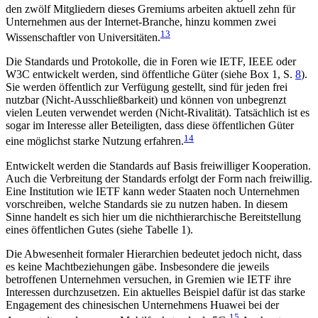
den zwölf Mitgliedern dieses Gremiums arbeiten aktuell zehn für
Unternehmen aus der Inter­net-Branche, hinzu kommen zwei
13
Wissenschaftler von Universitäten.
Die Standards und Protokolle, die in Foren wie IETF, IEEE oder
W3C entwickelt werden, sind öffent­liche Güter (siehe Box 1, S.
8
).
Sie werden öffentlich zur Verfügung gestellt, sind für jeden frei
nutzbar
(Nicht-Ausschließbarkeit) und können von unbegrenzt
vielen Leuten verwendet werden (Nicht-Riva­lität). Tatsächlich ist es
sogar im Interesse aller Betei­lig­ten, dass diese öffentlichen Güter
14
eine möglichst starke Nutzung erfahren.
Entwickelt werden die Standards auf Basis frei­williger Kooperation.
Auch die Verbreitung der Stan­dards erfolgt der Form nach freiwillig.
Eine Institu­tion wie IETF kann weder Staaten noch Unternehmen
vorschreiben, welche Standards sie zu nutzen haben. In diesem
Sinne handelt es sich hier um die nicht­hierarchische Bereitstellung
eines öffentlichen Gutes (siehe Tabelle 1).
Die Abwesenheit formaler Hierarchien bedeutet jedoch nicht, dass
es keine Machtbeziehungen gäbe. Insbesondere die jeweils
betroffenen Unternehmen versuchen, in Gremien wie IETF ihre
Interessen durchzusetzen. Ein aktuelles Beispiel dafür ist das starke
Engagement des chinesischen Unternehmens Huawei bei der
15