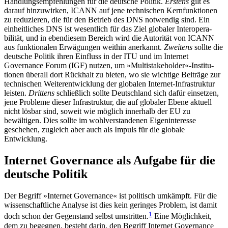
Handlungsempfehlungen für die deutsche Politik.
Erstens
gilt es
darauf hinzuwirken, ICANN auf jene technischen Kernfunktionen
zu reduzieren, die für den Betrieb des DNS notwendig sind. Ein
einheitliches DNS ist wesentlich für das Ziel globaler Interopera­
bilität, und in ebendiesem Bereich wird die Autorität von ICANN
aus funktionalen Erwägungen weithin anerkannt.
Zweitens
sollte die
deutsche Politik ihren Einfluss in der ITU und im Internet
Governance Forum (IGF) nutzen, um »Multistakeholder«-Institu­
tionen überall dort Rückhalt zu bieten, wo sie wich­tige Beiträge zur
technischen Weiterentwicklung der globalen Internet-Infrastruktur
leisten.
Drittens
schließlich sollte Deutschland sich dafür einsetzen,
jene Probleme dieser Infrastruktur, die auf globaler Ebene aktuell
nicht lösbar sind, soweit wie möglich innerhalb der EU zu
bewältigen. Dies sollte im wohl­verstandenen Eigeninteresse
geschehen, zugleich aber auch als Impuls für die globale
Entwicklung.
Internet Governance als Auf­gabe für die
deutsche Politik
Der Begriff »Internet Governance« ist politisch um­
kämpft. Für die
wissenschaftliche Analyse ist dies kein
geringes Problem, ist damit
1
doch schon der Gegenstand selbst umstritten.
Eine Möglichkeit,
dem zu begegnen, besteht darin, den Begriff Internet Gover­nance