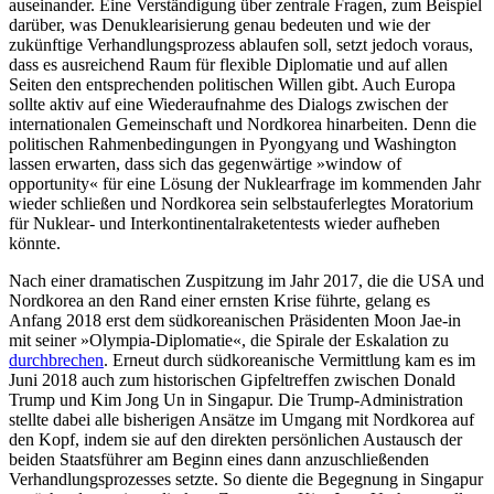
auseinander. Eine Verständigung über zentrale Fragen, zum Beispiel
darüber, was Denuklearisierung genau bedeuten und wie der
zukünftige Verhandlungs­prozess ablaufen soll, setzt jedoch voraus,
dass es ausreichend Raum für flexible Diplomatie und auf allen
Seiten den entsprechenden politischen Willen gibt. Auch Europa
sollte aktiv auf eine Wiederaufnahme des Dialogs zwischen der
internationalen Gemeinschaft und Nordkorea hinarbeiten. Denn die
politischen Rahmenbedingungen in Pyongyang und Washington
lassen erwarten, dass sich das gegenwärtige »window of
opportunity« für eine Lösung der Nuklearfrage im kommenden Jahr
wieder schließen und Nord­korea sein selbstauferlegtes Moratorium
für Nuklear- und Interkontinental­raketentests wieder aufheben
könnte.
Nach einer dramatischen Zuspitzung im Jahr 2017, die die USA und
Nordkorea an den Rand einer ernsten Krise führte, gelang es
Anfang 2018 erst dem südkoreanischen Präsidenten Moon Jae-in
mit seiner »Olym­pia-Diplomatie«, die Spirale der Eska­lation zu
durchbrechen
. Erneut durch süd­korea­nische Vermittlung kam es im
Juni 2018 auch zum historischen Gipfeltreffen zwi­schen Donald
Trump und Kim Jong Un in Singapur. Die Trump-Administration
stellte dabei alle bisherigen Ansätze im Umgang mit Nordkorea auf
den Kopf, indem sie auf den direkten persönlichen Austausch der
beiden Staatsführer am Beginn eines dann anzuschließenden
Verhandlungsprozesses setzte. So diente die Begegnung in Singapur