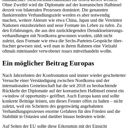
Ohne Zweifel wird die Diplomatie auf der koreanischen Halbinsel
derzeit von bilateralen Prozessen dominiert. Die genannten
flankierenden Verhandlungsziele werden es aber notwen­dig
machen, weitere Akteure wie etwa China, Japan und die Vereinten
Nationen einzubeziehen und neue Formate ins Leben zu rufen. Zu
den Erfahrungen, die aus den zu­rückliegenden Denuklearisierungs­
verhandlungen mit Nord­korea gewonnen wurden, zählt nicht
zuletzt, dass Formate
wie etwa die Sechs-Parteien-Gespräche über
­
frachtet gewesen sind, weil man in ihrem Rahmen eine Vielzahl
oftmals miteinander verwobener
issues
mitverhandeln wollte.
Ein möglicher Beitrag Europas
Nach Jahrzehnten der Konfrontation und immer wieder gescheiterter
Versuche einer Verständigung zwischen Nordkorea und der
internationalen Gemeinschaft hat die seit 2018 zu beobachtende
Rückkehr der Diplo­matie auf der koreanischen Halbinsel er­neut ein
»window of opportunity« geöffnet. Auch Europa kann und sollte
konkrete Bei­träge leisten, um dieses Fenster offen zu halten – nicht
zuletzt, weil ein Scheitern des gegenwärtig angebahnten
Verhandlungs­prozesses enorme Gefahren für den Frieden und die
Stabilität in Ostasien und darüber hinaus bedeuten würde.
Auf Seiten der EU sollte diese Erkenntnis mit der Einsicht