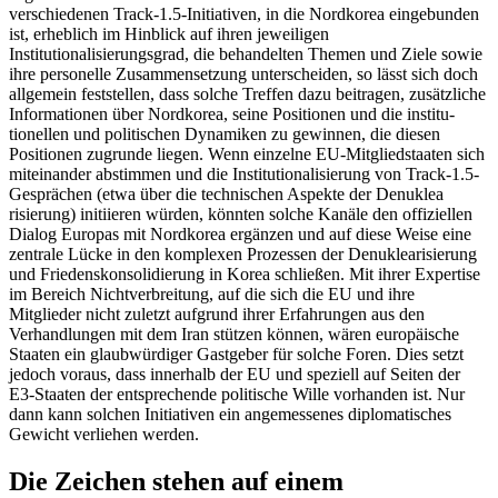
verschiedenen Track-1.5-Initiativen, in die Nord­korea eingebunden
ist, erheblich im Hin­blick auf ihren jeweiligen
Institutionalisierungsgrad, die behandelten Themen und Ziele sowie
ihre personelle Zusammensetzung unterscheiden, so lässt sich doch
all­gemein feststellen, dass solche Tref­fen dazu beitragen, zusätzliche
Informationen über Nordkorea, seine Positionen und die institu­
tionellen und
politischen Dynamiken zu ge­winnen, die diesen
Positionen zugrunde lie­gen. Wenn
einzelne EU-Mitgliedstaaten sich
miteinander abstimmen und die Institutionalisierung von Track-1.5-
Gesprächen (etwa über die technischen Aspekte der Denuklea­
risierung) initiieren würden, könnten solche
Kanäle den offiziellen
Dialog Europas mit Nordkorea ergänzen und auf diese Weise eine
zentrale Lücke in den komplexen Pro­zessen der Denuklearisierung
und Friedens­
konsolidierung in Korea schließen. Mit ihrer
Expertise
im Bereich Nichtverbreitung, auf die sich die EU und ihre
Mitglieder nicht zuletzt aufgrund ihrer Erfahrungen aus den
Verhandlungen mit dem Iran stützen kön­nen, wären europäische
Staaten ein glaub­würdiger Gastgeber für solche Foren. Dies setzt
jedoch voraus, dass innerhalb der EU und speziell auf Seiten der
E3-Staaten der entsprechende politische Wille vorhanden ist. Nur
dann kann solchen Initiativen ein angemessenes diplomatisches
Gewicht ver­liehen werden.
Die Zeichen stehen auf einem