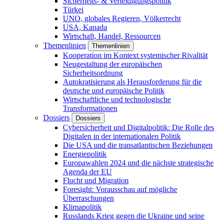
Sicherheits- & Verteidigungspolitik
Türkei
UNO, globales Regieren, Völkerrecht
USA, Kanada
Wirtschaft, Handel, Ressourcen
Themenlinien
Themenlinien
Kooperation im Kontext systemischer Rivalität
Neugestaltung der europäischen
Sicherheitsordnung
Autokratisierung als Herausforderung für die
deutsche und europäische Politik
Wirtschaftliche und technologische
Transformationen
Dossiers
Dossiers
Cybersicherheit und Digitalpolitik: Die Rolle des
Digitalen in der internationalen Politik
Die USA und die transatlantischen Beziehungen
Energiepolitik
Europawahlen 2024 und die nächste strategische
Agenda der EU
Flucht und Migration
Foresight: Vorausschau auf mögliche
Überraschungen
Klimapolitik
Russlands Krieg gegen die Ukraine und seine