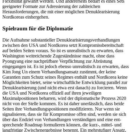
Flexibilität gewährt werden. Und andererseits bedarf es eines Sets
geeigneter Formate zur Adressierung der zahlreichen
Herausforderungen, die mit einer möglichen
Denuklearisierung
Nordkoreas einhergehen
.
Spielraum für die Diplomatie
Die Aufnahme substantieller Denuklearisie­rungsverhandlungen
zwischen den USA und Nordkorea setzt Kompromissbereitschaft
auf beiden Seiten voraus. So ist es unrealistisch zu erwarten, dass
Washington weitreichende Zugeständnisse macht, ohne dass
Pyongyang eine nachprüfbare Ver­pflichtung zur Abrüstung
eingegangen ist. Es ist jedoch ebenso unrealistisch zu erwar­ten, dass
Kim Jong Un einem Verhandlungs­ansatz zustimmt, der keine
Garantien zum Schutz seines Regimes enthält und Nord­korea keine
Möglichkeiten bietet, seine wirtschaftliche Entwicklung parallel zur
Denuklearisierung (und nicht etwa erst da­nach) zu forcieren. Wenn
die USA und Nordkorea offiziell auf ihren jeweiligen
Maximalpositionen beharren, wird der diplomatische Prozess 2020
nicht von der Stelle kommen. Es ist daher unerlässlich, dass beide
Seiten ihre Verhandlungspositio­nen modifizieren. Nur wenn sie
signalisieren, dass sie für Kompromisse offen sind, werden sie sich
über das Endziel von Ver­handlungen verständigen und eine ent­
sprechende Roadmap formulieren können, die kurz-, mittel- und
langfristige Zwischen­ergebnisse benennt. Ein mehrstufiger An­satz,