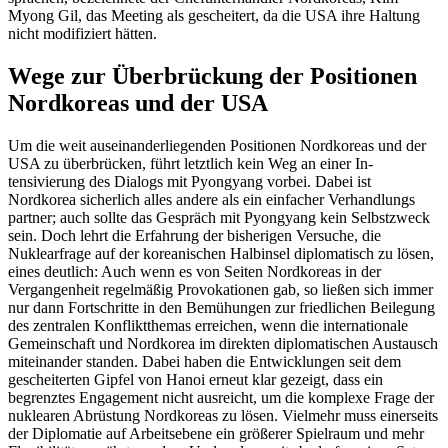
Myong Gil, das Meeting als gescheitert, da die USA ihre Haltung
nicht modifiziert hätten.
Wege zur Überbrückung der Posi­tionen
Nordkoreas und der USA
Um die weit auseinanderliegenden Positio­nen Nordkoreas und der
USA zu über­brü­cken, führt letztlich kein Weg an einer In­
tensivierung des Dialogs mit Pyongyang vor­bei. Dabei ist
Nordkorea sicherlich alles andere als ein einfacher Verhandlungs­
partner; auch sollte das Gespräch mit Pyong
­yang kein Selbstzweck
sein. Doch lehrt die Erfahrung der bisherigen Versuche, die
Nuklearfrage auf der koreanischen Halb­insel diplomatisch zu lösen,
eines deutlich: Auch wenn es von Seiten Nordkoreas in der
Vergangenheit regelmäßig Provokationen gab, so ließen sich immer
nur dann Fort­schritte in den Bemühungen zur
friedlichen Beilegung
des zentralen Konflikt
themas er­reichen, wenn die internationale
Gemeinschaft und Nordkorea im direkten diplo­matischen Austausch
miteinander standen. Dabei haben die Entwicklungen seit dem
gescheiterten Gipfel von Hanoi erneut klar gezeigt, dass ein
begrenztes Engagement nicht ausreicht, um die komplexe Frage der
nuklearen Abrüstung Nordkoreas zu lösen. Vielmehr muss einerseits
der Diplomatie auf Arbeitsebene ein größerer Spielraum und mehr