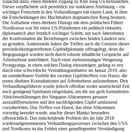
zunächst dazu, einen direkten Zugang zu Kim Jong Un herzustellen.
Dieser verpflich­tete sich persönlich zur nuklearen Abrüs­tung – ein
wichtiger Fort­schritt in den Verhandlungen mit einem Land, in dem
die Entscheidungen des Machthabers dogmatischen Rang besitzen.
Die Aufnahme eines direkten Dialogs mit dem politischen Füh­rer
Nordkoreas war für einen US-Präsiden­ten ein politisch riskanter,
diplomatisch aber letztlich wichtiger Schritt, um nach Jahrzehnten
der Konfrontation die Bezie­hungen zwischen beiden Ländern neu
zu gestalten. Andererseits haben die Treffen auch die Grenzen dieser
persönlichkeits­getriebenen Gipfeldiplomatie offengelegt, denn die
Begegnungen wurden nicht durch robuste inhaltliche Gespräche auf
Arbeitsebene unterfüttert. Nach einer mehr­monatigen Weigerung
Pyongyangs, in einen solchen Dialog einzusteigen, gelang es erst
durch eine schwedische Vermittlungs­initiative im Januar 2019, also
im unmittelbaren Vorfeld des zweiten Gipfel­treffens von Hanoi, die
ersten direkten Kon­sult
ationen auf Arbeitsebene aufzunehmen
. Den
Verhandlungsführern wurde jedoch offenbar weder ausreichend Zeit
noch ge­nügend Spielraum eingeräumt, um die nur grob formulierten
Absichtserklärungen des Singapur-Abkommens genauer
auszudifferenzieren und den nachfolgenden Gipfel umfassend
vorzubereiten. Das Treffen von Hanoi, das ohne Abkommen
vorzeitig be­endet wurde, machte dieses Manko beson­ders
offensichtlich. Das entscheidende Pro­blem des im Jahr 2018
wiederaufgenommenen Verhandlungs­prozesses zwischen den USA
und Nordkorea ist das Fehlen einer grundlegenden Verständigung