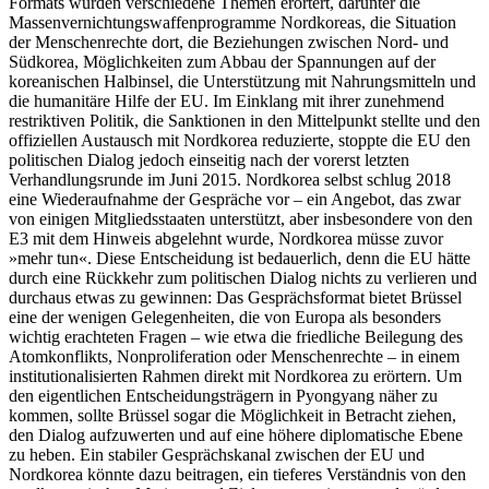
Formats wur­den
verschiedene Themen erörtert, darunter
die
Massenvernichtungswaffenprogramme Nordkoreas, die Situation
der Menschenrechte dort, die Beziehungen zwischen Nord- und
Südkorea, Möglichkeiten zum Abbau der Spannungen auf der
korea­nischen Halbinsel, die Unterstützung mit Nahrungsmitteln und
die humanitäre Hilfe der EU. Im Einklang mit ihrer zunehmend
restriktiven Politik, die Sanktionen in den Mittelpunkt stellte und den
offiziellen Aus­tausch mit Nordkorea reduzierte, stoppte die EU den
politischen Dialog jedoch ein­seitig nach der vorerst letzten
Verhandlungs­runde im Juni 2015. Nordkorea selbst schlug 2018
eine Wiederaufnahme der Gespräche vor – ein An­gebot, das zwar
von einigen Mitgliedsstaaten unterstützt, aber insbesondere von den
E3 mit dem Hinweis abgelehnt wurde, Nordkorea müsse zuvor
»mehr tun«. Diese Entscheidung ist be­dauer­lich, denn die EU hätte
durch eine Rückkehr zum politischen Dialog nichts zu verlieren und
durchaus etwas zu gewinnen: Das Gesprächsformat bie­tet Brüssel
eine der wenigen Gelegenheiten, die von Europa als besonders
wichtig erachteten Fragen – wie etwa die friedliche Beilegung des
Atom­konflikts, Nonproliferation oder Menschenrechte – in einem
in­stitutionalisierten Rahmen direkt mit Nordkorea zu erörtern. Um
den eigentlichen Entscheidungsträgern in Pyongyang näher zu
kommen, sollte Brüssel sogar die Möglichkeit in Betracht ziehen,
den Dialog aufzuwerten und auf eine höhere diplomatische Ebene
zu heben. Ein stabiler Gesprächskanal zwischen der EU und
Nordkorea könnte dazu beitragen, ein tieferes Verständnis von den