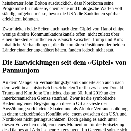
heitsberater John Bolton ausdrücklich, dass Nordkorea seine
Programme für nukleare, chemische und biologische Waffen voll­
ständig aufgeben müsse, bevor die USA die Sanktionen spürbar
erleichtern könnten.
Zwar hielten beide Seiten auch nach dem Gipfel von Hanoi einige
wenige direkte Kom­munikationskanäle offen, nicht zuletzt über
einen direkten schriftlichen Austausch zwischen Trump und Kim;
inhaltliche Ver­handlungen, die die konträren Positionen der beiden
Länder einander angenähert hätten, fanden jedoch nicht statt.
Die Entwicklungen seit dem »Gipfel« von
Panmunjom
An dem Mangel an Verhandlungsdynamik änderte sich auch nach
dem weithin als historisch bezeichneten Treffen zwischen Donald
Trump und Kim Jong Un nichts, das am 30. Juni 2019 an der
innerkoreanischen Grenze stattfand. Zwar ist die symbolische
Bedeutung einer Begegnung an diesem Ort als Geste der
Aussöhnung verfeindeter Staaten und als Akt der Vertrauensbildung
in einem tiefgreifenden Konflikt wie jenem zwischen den USA und
Nordkorea nicht geringzuschätzen. Doch gelang es auch unter
diesen Vorzeichen nicht, ein neues Momentum für die Fortsetzung
des Dialogs auf Arbeitsebene zu erzeugen. Im Gegenteil spitzte sich