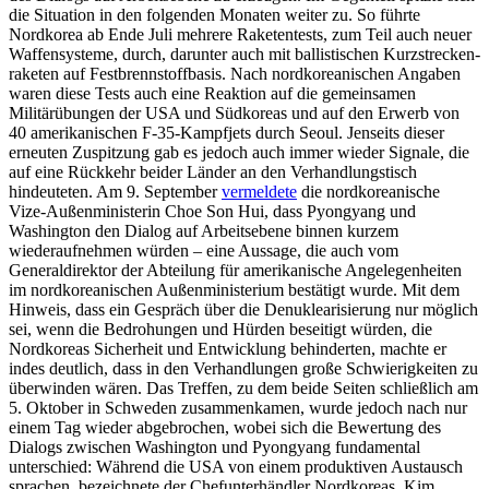
die Situation in den folgenden Monaten weiter zu. So führte
Nordkorea ab Ende Juli mehrere Raketentests, zum Teil auch neuer
Waffensysteme, durch, darun­ter auch mit ballistischen Kurzstrecken­
raketen auf Festbrennstoffbasis. Nach nord­koreanischen Angaben
waren diese Tests auch eine Reaktion auf die gemeinsamen
Militärübungen der USA und Südkoreas und auf den Erwerb von
40 amerikanischen F‑35-Kampfjets durch Seoul. Jenseits dieser
erneuten Zuspitzung gab es jedoch auch immer wieder Signale, die
auf eine Rück­kehr beider Länder an den Verhandlungstisch
hindeuteten. Am 9. Sep­tember
ver­meldete
die nordkoreanische
Vize-Außen­ministerin Choe Son Hui, dass Pyongyang und
Washington den Dialog auf Arbeitsebene binnen kurzem
wiederaufnehmen würden – eine Aussage, die auch vom
Generaldirektor der Abteilung für ameri­kanische Angelegenheiten
im nord­korea­
nischen Außenministerium bestätigt wurde
. Mit dem
Hinweis, dass ein Gespräch über die Denuklearisierung nur möglich
sei, wenn die Bedrohungen und Hürden besei­tigt würden, die
Nordkoreas Sicherheit und Entwicklung behinderten, machte er
indes deutlich, dass in den Verhandlungen große Schwierigkeiten zu
überwinden wären. Das Treffen, zu dem beide Seiten schließlich am
5. Oktober in Schweden zusammenkamen, wurde jedoch nach nur
einem Tag wieder abgebrochen, wobei sich die Bewertung des
Dialogs zwischen Washing­ton und Pyong­yang fundamental
unterschied: Während die USA von einem produktiven Austausch
sprachen, bezeichnete der Chefunterhändler Nord­koreas, Kim