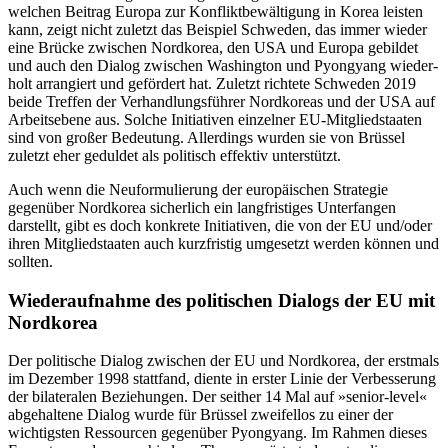
welchen Bei­trag Europa zur Konfliktbewältigung in Korea leisten
kann, zeigt nicht zuletzt das Beispiel Schweden, das immer wieder
eine Brücke zwischen Nordkorea, den USA und Europa gebildet
und auch den Dialog zwi­schen Washington und Pyongyang wieder­
holt arrangiert und gefördert hat. Zuletzt richtete Schweden 2019
beide Treffen der Verhandlungsführer Nord­koreas und der USA auf
Arbeitsebene aus. Solche Initiativen einzelner EU-Mitgliedstaaten
sind von großer Bedeutung. Allerdings wurden sie von Brüssel
zuletzt eher geduldet als poli­tisch effektiv unterstützt.
Auch wenn die Neuformulierung der europäischen Strategie
gegenüber Nord­korea sicherlich ein langfristiges Unter­fangen
darstellt, gibt es doch konkrete Ini­tia­tiven, die von der EU und/oder
ihren Mit­gliedstaaten auch kurzfristig umgesetzt werden können und
sollten.
Wiederaufnahme des politischen Dialogs der EU mit
Nordkorea
Der politische Dialog zwischen der EU und Nordkorea, der erstmals
im Dezember 1998 stattfand, diente in erster Linie der Ver­besserung
der bilateralen Beziehungen. Der seither 14 Mal auf »senior-level«
abgehaltene Dialog wurde für Brüssel zweifellos zu einer der
wichtigsten Ressourcen gegenüber Pyongyang. Im Rahmen dieses