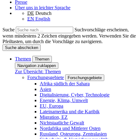
Presse
Über uns in leichter Sprache
DE
Deutsch
EN
English
Suche
Suchvorschläge erscheinen,
wenn mindestens 2 Zeichen eingegeben werden. Verwenden Sie die
Pfeiltasten, um durch die Vorschläge zu navigieren.
Suche abschicken
Themen
Themen
Navigation zuklappen
Zur Übersicht: Themen
Forschungsgebiete
Forschungsgebiete
Afrika südlich der Sahara
Asien
Digitalisierung, Cyber, Technologie
Energie, Klima, Umwelt
EU, Europa
Lateinamerika und die Karibik
Migration, EZ
Nichtstaatliche Gewalt
Nordafrika und Mittlerer Osten
Russland, Osteuropa, Zentralasien