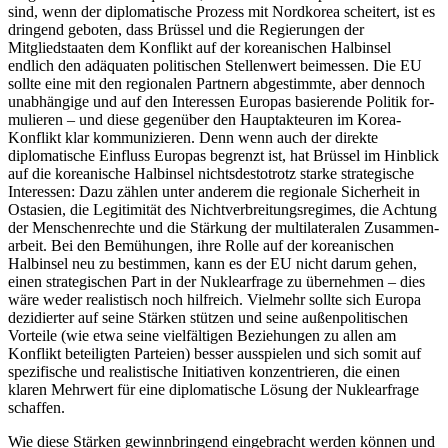
sind, wenn der diplomatische Prozess mit Nordkorea schei­tert, ist es
dringend geboten, dass Brüssel und die Regierungen der
Mitgliedstaaten dem Konflikt auf der koreanischen Halb­insel
endlich den adäquaten politischen Stellenwert beimessen. Die EU
sollte eine mit den regionalen Partnern abgestimmte, aber dennoch
unabhängige und auf den Interessen Europas basierende Politik for­
mulieren – und diese gegenüber den Hauptakteuren im Korea-
Konflikt klar kom­munizieren. Denn wenn auch der direkte
diplomatische Einfluss Europas begrenzt ist, hat Brüssel im Hinblick
auf die korea­nische Halbinsel nichts­destotrotz starke strategische
Interessen: Dazu zählen unter anderem die regionale Sicherheit in
Ost­asien, die Legitimität des Nichtverbreitungs­regimes, die Achtung
der Menschenrechte und die Stär­kung der multilateralen Zu­sammen­
arbeit. Bei den Bemühungen, ihre Rolle auf der korea­nischen
Halbinsel neu zu bestimmen, kann es der EU nicht darum gehen,
einen strategischen Part in der Nuklearfrage zu übernehmen – dies
wäre weder realistisch noch hilfreich. Vielmehr sollte sich Europa
dezidierter auf seine Stärken stützen und seine außenpolitischen
Vorteile (wie etwa seine vielfältigen Bezie­hungen zu allen am
Konflikt beteiligten Parteien) besser ausspielen und sich somit auf
spezifische und realistische Initiativen konzentrieren, die einen
klaren Mehrwert für eine diplomatische Lösung der Nuklearfrage
schaffen.
Wie diese Stärken gewinnbringend ein­gebracht werden können und