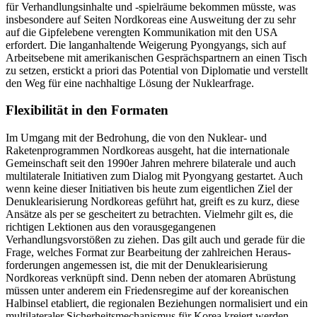
für Ver­handlungsinhalte und ‑spielräume bekom­men müsste, was
insbesondere auf Seiten Nordkoreas eine Ausweitung der zu sehr
auf die Gipfelebene verengten Kommu­ni­kation mit den USA
erfordert. Die lang­anhaltende Weigerung Pyongyangs, sich auf
Arbeitsebene mit amerikanischen Ge­sprächspartnern an einen Tisch
zu setzen, erstickt a priori das Potential von Diplo­matie und verstellt
den Weg für eine nach­haltige Lösung der Nuklearfrage.
Flexibilität in den Formaten
Im Umgang mit der Bedrohung, die von den Nuklear- und
Raketenprogrammen Nordkoreas ausgeht, hat die internationale
Gemeinschaft seit den 1990er Jahren meh­rere bilaterale und auch
multilaterale Ini­tiativen zum Dialog mit Pyongyang gestar­tet. Auch
wenn keine dieser Initiativen bis heute zum eigentlichen Ziel der
Denukle­arisierung Nordkoreas geführt hat, greift es zu kurz, diese
Ansätze als per se gescheitert zu betrachten. Vielmehr gilt es, die
rich­tigen Lektionen aus den vorausgegangenen
Verhandlungsvorstößen zu ziehen. Das gilt auch und gerade für die
Frage, welches For­
mat zur Bearbeitung der zahlreichen Heraus
­
forderungen angemessen ist, die mit der Denuklearisierung
Nordkoreas verknüpft sind. Denn neben der atomaren Abrüstung
müssen unter anderem ein Friedensregime auf der koreanischen
Halbinsel etabliert, die regionalen Beziehungen normalisiert und ein
multilateraler Sicherheitsmechanis­mus für Korea kreiert werden.