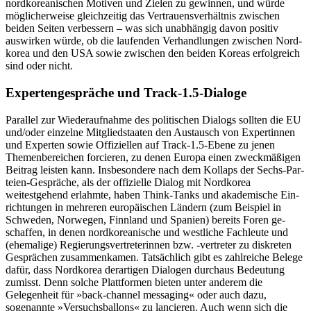
nordkorea­nischen Motiven und Zielen zu gewinnen, und würde
möglicherweise gleichzeitig das Vertrauensverhältnis zwischen
beiden Seiten verbessern – was sich unabhängig davon positiv
auswirken würde, ob die laufenden Ver­handlungen zwischen Nord­
korea und den USA sowie zwischen den beiden Koreas erfolgreich
sind oder nicht.
Expertengespräche und Track‑1.5‑Dialoge
Parallel zur Wiederaufnahme des politischen Dialogs sollten die EU
und/oder ein­zelne Mitgliedstaaten den Austausch von Expertinnen
und Experten sowie Offiziellen auf Track-1.5-Ebene zu jenen
Themen­bereichen forcieren, zu denen Europa einen zweckmäßigen
Beitrag leisten kann. Ins­besondere nach dem Kollaps der Sechs-Par­
teien-Gespräche, als der offizielle Dialog mit Nordkorea
weitestgehend erlahmte, haben Think-Tanks und akademische Ein­
richtungen in mehreren europäischen Län­dern (zum Beispiel in
Schweden, Norwegen, Finnland und Spanien) bereits Foren ge­
schaffen, in denen nordkoreanische und westliche Fachleute und
(ehemalige) Regie­rungsvertreterinnen bzw. ‑vertreter zu dis­kreten
Gesprächen zusammenkamen. Tat­sächlich gibt es zahlreiche Belege
dafür, dass Nordkorea derartigen Dialogen durch­aus Bedeutung
zumisst. Denn solche Platt­formen bieten unter anderem die
Gelegenheit für »back-channel messaging« oder auch dazu,
sogenannte »Versuchsballons« zu lancieren. Auch wenn sich die