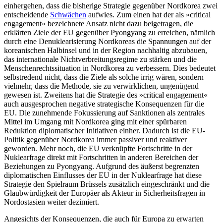
einhergehen, dass die bis­herige Strategie gegenüber Nordkorea zwei
entscheidende
Schwächen
aufwies. Zum einen hat der als »critical
engagement« be­zeichnete Ansatz nicht dazu beigetragen, die
erklärten Ziele der EU gegenüber Pyong­yang zu erreichen, nämlich
durch eine De­nuklearisierung Nordkoreas die Spannungen auf der
koreanischen Halbinsel und in
der Region nachhaltig abzubauen,
das inter
­nationale Nichtverbreitungsregime zu stär­ken und die
Menschenrechtssituation in Nordkorea zu verbessern. Dies bedeutet
selbstredend nicht, dass die Ziele als solche
irrig wären, sondern
vielmehr, dass
die Methode, sie zu verwirklichen, ungenügend
gewesen ist. Zweitens hat die Strategie des »critical engagement«
auch ausgesprochen negative strategische Konsequenzen für die
EU. Die zunehmende Fokussierung auf Sank­tionen als zentrales
Mittel im Umgang mit Nordkorea ging mit einer spürbaren
Reduktion diplomatischer Initiativen ein­her. Dadurch ist die EU-
Politik gegenüber Nordkorea immer passiver und reaktiver
geworden. Mehr noch, die EU verknüpfte Fortschritte in der
Nuklearfrage direkt mit Fortschritten in anderen Bereichen der
Bezie­hungen zu Pyongyang. Aufgrund des äußerst begrenzten
diplomatischen Ein­flusses der EU in der Nuklearfrage hat diese
Strategie den Spielraum Brüssels zusätzlich eingeschränkt und die
Glaubwürdigkeit der Europäer als Akteur in Sicherheitsfragen in
Nordostasien weiter dezimiert.
Angesichts der Konsequenzen, die auch für Europa zu erwarten