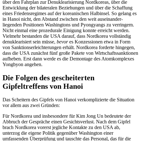
über den Fahrplan zur Denuklearisierung Nord­koreas, über die
Entwicklung der bilateralen Beziehungen und über die Schaffung
eines Friedens­regimes auf der koreanischen Halbinsel. So gelang es
in
Hanoi nicht, den Abstand zwischen den weit
auseinander­
liegenden Positionen Washingtons und Pyongyangs zu verringern.
Nicht einmal eine prozedurale Einigung konnte erreicht werden.
Vielmehr bestanden die USA da­rauf, dass Nordkorea vollständig
denuklea­risiert sein müsse,
bevor
es Konzessionen etwa in Form
von Sanktionserleichterungen erhält. Nordkorea forderte hingegen,
dass die USA zunächst fünf große Pakete von Wirtschaftssanktionen
aufheben. Erst dann werde es die Demontage des Atomkomplexes
Yong­byon angehen.
Die Folgen des gescheiterten
Gipfeltreffens von Hanoi
Das Scheitern des Gipfels von Hanoi ver­komplizierte die Situation
vor allem aus zwei Gründen:
Für Nordkorea und insbesondere für Kim Jong Un bedeutete der
Abbruch der Ge­sprä­che einen Gesichtsverlust. Nach dem Gipfel
brach Nordkorea vorerst jegliche Kon­takte zu den USA ab,
unterzog die eigene Politik gegenüber Washington einer
umfassenden Überprüfung und tauschte das Personal, das für die