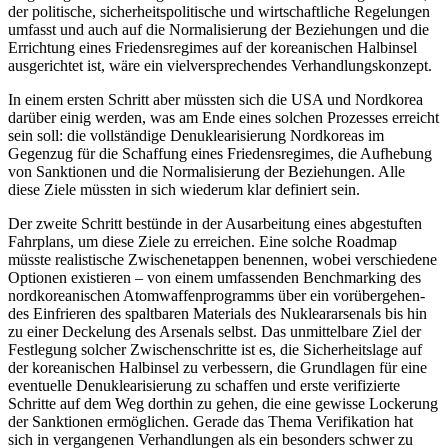
der politische, sicherheitspolitische und wirtschaftliche Regelungen
umfasst und auch auf die Normalisierung der Bezie­hungen und die
Errichtung eines Friedens­regimes auf der koreanischen Halbinsel
ausgerichtet ist, wäre ein vielversprechendes Verhandlungskonzept.
In einem ersten Schritt aber müssten sich die USA und Nordkorea
darüber einig werden, was am Ende eines solchen Pro­zesses erreicht
sein soll: die vollständige Denuklearisierung Nordkoreas im
Gegenzug
für die Schaffung eines Friedensregimes
, die Auf­hebung
von Sanktionen und die Normalisierung der Beziehungen. Alle
diese Ziele müssten in sich wiederum klar defi­niert sein.
Der zweite Schritt bestünde in der Ausarbeitung eines abgestuften
Fahrplans, um diese Ziele zu erreichen. Eine solche Road­map
müsste realistische Zwischenetappen benennen, wobei verschiedene
Optionen existieren – von einem umfassenden Benchmarking des
nordkoreanischen Atom­waffenprogramms über ein vorübergehen­
des Einfrieren des spaltbaren Materials des Nukleararsenals bis hin
zu einer Deckelung des Arsenals selbst. Das unmittelbare Ziel der
Festlegung solcher Zwischenschritte ist es, die Sicherheitslage auf
der koreanischen Halbinsel zu verbessern, die Grundlagen für eine
eventuelle Denuklearisierung zu schaf­fen und erste verifizierte
Schritte auf dem Weg dorthin zu gehen, die eine gewisse Lockerung
der Sanktionen ermöglichen. Gerade das Thema Verifikation hat
sich in vergangenen Verhandlungen als ein beson­ders schwer zu