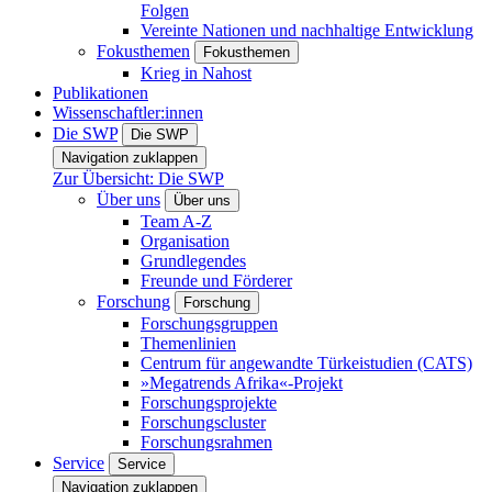
Folgen
Vereinte Nationen und nachhaltige Entwicklung
Fokusthemen
Fokusthemen
Krieg in Nahost
Publikationen
Wissenschaftler:innen
Die SWP
Die SWP
Navigation zuklappen
Zur Übersicht: Die SWP
Über uns
Über uns
Team A-Z
Organisation
Grundlegendes
Freunde und Förderer
Forschung
Forschung
Forschungsgruppen
Themenlinien
Centrum für angewandte Türkeistudien (CATS)
»Megatrends Afrika«-Projekt
Forschungsprojekte
Forschungscluster
Forschungsrahmen
Service
Service
Navigation zuklappen