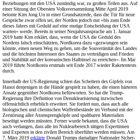
Beziehungen mit den USA zuständig war,
zu großen Teilen aus. Auf
einer Sitzung
der Obersten Volksversammlung Mitte April
2019
betonte Kim Jong Un in einer Grund­satzrede, dass die Tür für neue
Gespräche zwar offen sei, der Norden jedoch nur »bis zum Ende
dieses Jahres mit Geduld auf eine mutige Entscheidung der USA
warten« werde. Be­reits in seiner Neujahrsansprache am 1. Januar
2019 hatte Kim erklärt, dass, wenn die USA die Geduld des
Nordens falsch einschätzten, Nordkorea dazu »ge­zwungen sein
könnte, einen neuen Weg zu gehen, um die Souveränität des Landes
und die höchsten Interessen des Staates zu ver­teidigen und Frieden
und Stabilität auf der koreanischen Halbinsel zu erreichen«. Im Mai
2019 führte Nordkorea erstmals seit Ende 2017 wieder Raketentests
durch.
Innerhalb der US-Regierung schien das Scheitern des Gipfels von
Hanoi denjenigen in die Hände gespielt zu haben, die einen härteren
Ansatz gegenüber Nordkorea befürworten. So hat die Trump-
Regierung ihre Definition von Denuklearisierung in­zwischen
offensichtlich erheblich erweitert. Sie fordert nun, dass auch alle
biologischen und chemischen Waffenbestände im Ver­bund mit der
Zerstörung aller Atomsprengköpfe und spaltbaren Materialien
beseitigt werden müssten. Ferner wurde bekannt, dass die USA
auch verlangen, dass alle im Nuklear­bereich tätigen Expertinnen
und Experten in den zivilen Bereich überführt werden müssen. Am
7. März 2019
erklärte
Donald Trumps damaliger Nationaler Sicher
­