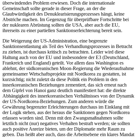
überwindendes Problem er­wiesen. Doch die internationale
Gemeinschaft sollte gerade in dieser Frage, an der
die
Glaubwürdigkeit des Denuklearisierungs
­prozesses hängt, keine
Abstriche machen. Im Gegenzug für überprüfbare Fortschritte bei
der nuklearen Abrüstung sollten die USA, aber auch die EU,
ihrerseits zu einer
partiellen Sanktionserleichterung bereit sein.
Die Weigerung der US-Administration, eine begrenzte
Sanktionsentlastung als Teil des Verhandlungsprozesses in Betracht
zu zie­hen, ist durchaus kritisch zu betrachten. Leider wird diese
Haltung auch von der EU und insbesondere der E3 (Deutschland,
Frankreich und England) geteilt. Vor allem dass Washington es
ablehnt, der südkorea
nischen Moon-Regierung die Wiederaufnah
­me
gemeinsamer Wirtschaftsprojekte mit Nordkorea zu gestatten, ist
kurzsichtig; nicht zuletzt da diese Politik ein Problem in
den
innerkoreanischen Beziehungen zemen
­tiert, das sich erneut nach
dem Gipfel von Hanoi ganz deutlich manifestiert hat: die direkte
Abhängigkeit des innerkoreanischen Verhältnisses von der Dynamik
der US-Nordkorea-Beziehungen. Zum anderen würde die
Gewährung begrenzter Erleichterungen durchaus im Einklang mit
der Logik stehen, aus der heraus die Sanktionen gegen Nordkorea
erlassen worden sind. Denn mit den Zwangsmaßnahmen sollte
letztlich nicht (nur) negatives Verhalten bestraft werden; sie sollten
auch positive Anreize bieten, um der Diplomatie mehr Raum zu
geben. Das heißt aber auch, dass die Arbeitsebene ein klares Mandat