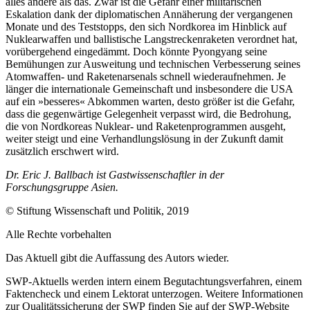
alles andere als das. Zwar ist die Gefahr einer militärischen
Eskalation dank der diplomatischen An­nähe­rung der vergangenen
Monate und des Teststopps, den sich Nord­korea im Hin­blick auf
Nuklearwaffen und ballistische Lang­streckenraketen verordnet hat,
vor­über­gehend eingedämmt. Doch könnte Pyong­yang seine
Bemühungen zur Auswei­tung und technischen Verbesserung seines
Atom­waffen- und Raketenarsenals schnell wiederaufnehmen. Je
länger die internationale Gemeinschaft und insbesondere die USA
auf ein »besseres« Abkommen warten, desto größer ist die Gefahr,
dass die gegen­wärtige Gelegenheit verpasst wird, die Bedrohung,
die von Nordkoreas Nuklear- und Raketenprogrammen ausgeht,
weiter steigt und eine Verhandlungslösung in der Zukunft damit
zusätzlich erschwert wird.
Dr. Eric J. Ballbach ist Gastwissenschaftler in der
Forschungsgruppe Asien.
© Stiftung Wissenschaft und Politik, 2019
Alle Rechte vorbehalten
Das Aktuell gibt die Auf­fassung des Autors wieder.
SWP-Aktuells werden intern einem Begutachtungsverfah­ren, einem
Faktencheck und einem Lektorat unterzogen. Weitere Informationen
zur Qualitätssicherung der
SWP finden Sie auf der SWP-
Website