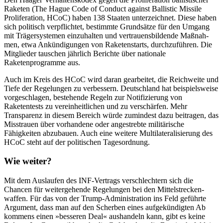
Raketen (The Hague Code of Conduct against Ballistic Missile
Proliferation, HCoC) haben 138 Staa­ten unterzeichnet. Diese haben
sich poli­tisch verpflichtet, bestimmte Grundsätze für den Umgang
mit Trägersystemen ein­zuhalten und vertrauensbildende Maßnah­
men, etwa Ankündigungen von Raketenstarts, durchzuführen. Die
Mitglieder tau­schen jährlich Berichte über nationale
Raketenprogramme aus.
Auch im Kreis des HCoC wird daran ge­arbeitet, die Reichweite und
Tiefe der Rege­lungen zu verbessern. Deutschland hat bei­spielsweise
vorgeschlagen, bestehende Regeln zur Notifizierung von
Raketentests zu vereinheitlichen und zu verschärfen. Mehr
Transparenz in diesem Bereich würde zumindest dazu beitragen, das
Misstrauen über vorhandene oder angestrebte militä­ri­sche
Fähigkeiten abzubauen. Auch eine weitere Multilateralisierung des
HCoC steht auf der politischen Tagesordnung.
Wie weiter?
Mit dem Auslaufen des INF-Vertrags ver­schlechtern sich die
Chancen für weiter­
gehende Regelungen bei den Mittelstrecken­
waffen
. Für das von der Trump-Adminis­tra­tion ins Feld geführte
Argument, dass man auf den Scherben eines aufgekündigten Ab­
kommens einen »besseren Deal« aushandeln
kann, gibt es keine