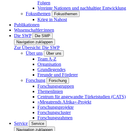
Folgen
Vereinte Nationen und nachhaltige Entwicklung
Fokusthemen
Fokusthemen
Krieg in Nahost
Publikationen
Wissenschaftler:innen
Die SWP
Die SWP
Navigation zuklappen
Zur Übersicht: Die SWP
Über uns
Über uns
Team A-Z
Organisation
Grundlegendes
Freunde und Förderer
Forschung
Forschung
Forschungsgruppen
Themenlinien
Centrum für angewandte Türkeistudien (CATS)
»Megatrends Afrika«-Projekt
Forschungsprojekte
Forschungscluster
Forschungsrahmen
Service
Service
Navigation zuklappen