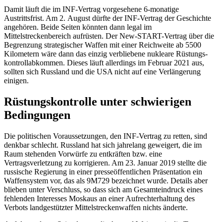
Damit läuft die im INF-Vertrag vorgesehe
­ne 6-monatige
Austrittsfrist. Am 2. August dürfte der INF-Vertrag der Geschichte
an­gehören. Beide Seiten könnten dann legal im
Mittelstreckenbereich aufrüsten. Der New-START-Vertrag über die
Begrenzung strategischer Waffen mit einer Reichweite ab 5500
Kilometern wäre dann das einzig verbliebene nukleare Rüstungs­
kontroll­abkommen. Dieses läuft allerdings im Fe­bruar 2021 aus,
sollten sich Russland und
die USA nicht auf eine Verlängerung
einigen.
Rüstungskontrolle unter schwierigen
Bedingungen
Die politischen Voraussetzungen, den INF-Vertrag zu retten, sind
denkbar schlecht. Russland hat sich jahrelang geweigert, die im
Raum stehenden Vorwürfe zu entkräften bzw. eine
Vertragsverletzung zu korri­gieren. Am 23. Januar 2019 stellte die
rus­sische Regierung in einer presseöffentlichen Präsentation ein
Waffensystem vor, das als 9M729 bezeichnet wurde. Details aber
blie­ben unter Verschluss, so dass sich am Ge­samteindruck eines
fehlenden Interesses Moskaus an einer Aufrechterhaltung des
Verbots landgestützter Mittelstrecken­waffen nichts änderte.