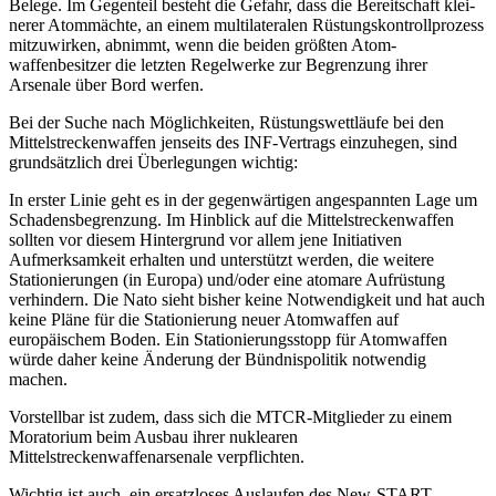
Belege. Im Gegenteil be­steht die Gefahr, dass die Bereitschaft klei­
nerer Atommächte, an einem multilateralen Rüstungskontrollprozess
mitzuwirken, abnimmt, wenn die beiden größten Atom­
waffenbesitzer die letzten Regelwerke zur
Begrenzung ihrer
Arsenale über Bord werfen.
Bei der Suche nach Möglichkeiten, Rüs­tungswettläufe bei den
Mittelstrecken­waffen jenseits des INF-Vertrags einzuhegen, sind
grundsätzlich drei Überlegungen wichtig:
In erster Linie geht es in der gegenwärtigen
angespannten Lage um
Schadensbegren
­zung. Im Hinblick auf die Mittelstreckenwaffen
sollten vor diesem Hintergrund vor allem jene Initiativen
Aufmerksamkeit er­halten und unterstützt werden, die weitere
Stationierungen (in Europa) und/oder eine atomare Aufrüstung
verhindern. Die Nato sieht bisher keine Notwendigkeit und hat auch
keine Pläne für die Stationierung
neuer Atomwaffen auf
europäischem Boden.
Ein Stationierungsstopp für Atomwaffen
würde daher keine Änderung der Bündnis­politik notwendig
machen.
Vorstellbar ist zudem, dass sich die MTCR-
Mitglieder zu einem
Moratorium beim Aus­bau ihrer nuklearen
Mittelstreckenwaffenarsenale verpflichten.
Wichtig ist auch, ein ersatzloses Auslaufen des New-START-