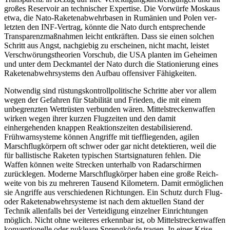
großes Reservoir an technischer Expertise. Die Vor­würfe Moskaus
etwa, die Nato-Raketen­abwehrbasen in Rumänien und Polen ver­
letzten den INF-Vertrag, könnte die Nato durch entsprechende
Transparenzmaßnah­men leicht entkräften. Dass sie einen sol­chen
Schritt aus Angst, nachgiebig zu er­scheinen, nicht macht, leistet
Verschwörungstheorien Vorschub, die USA planten im Geheimen
und unter dem Deckmantel der Nato durch die Stationierung eines
Raketenabwehrsystems den Aufbau offen­siver Fähigkeiten.
Notwendig sind rüstungskontrollpolitische Schritte aber vor allem
wegen der Gefahren für Stabilität und Frieden, die mit einem
unbegrenzten Wettrüsten verbunden wären. Mittelstreckenwaffen
wirken wegen ihrer kurzen Flugzeiten und den damit
einhergehenden knappen Reaktionszeiten destabilisierend.
Frühwarnsysteme können Angriffe mit tieffliegenden, agilen
Marschflugkörpern oft schwer oder gar nicht
detektieren, weil die
für ballistische Rake­ten typischen Startsignaturen fehlen. Die
Waffen können weite Strecken unter­halb von Radarschirmen
zurücklegen. Moderne Marschflugkörper haben eine große Reich­
weite von bis zu mehreren Tausend Kilo­metern. Damit ermöglichen
sie Angriffe aus
verschiedenen Richtungen. Ein Schutz durch
Flug-
oder Raketenabwehrsysteme ist nach dem aktuellen Stand der
Technik allenfalls bei der Verteidigung einzelner Einrichtungen
möglich. Nicht ohne weiteres erkennbar ist, ob Mittelstreckenwaffen
konventionelle oder nukleare Sprengköpfe tragen. In einer Krise