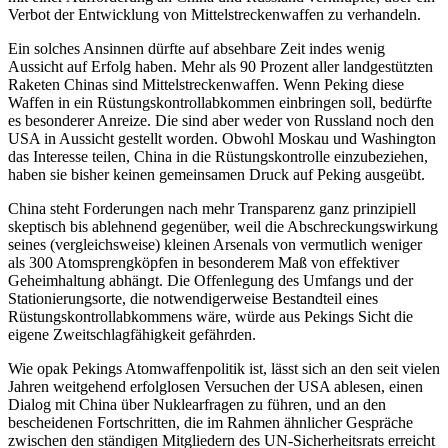
Verbot der Entwicklung von Mittelstreckenwaffen zu verhandeln.
Ein solches Ansinnen dürfte auf absehbare Zeit indes wenig
Aussicht auf Erfolg haben. Mehr als 90 Prozent aller land­gestütz­ten
Raketen Chinas sind Mittel­streckenwaffen. Wenn Peking diese
Waffen in ein Rüstungs­kontrollabkommen ein­brin­gen soll, bedürfte
es besonderer Anreize. Die sind aber weder von Russland noch den
USA in Aussicht gestellt worden. Obwohl Moskau und Washington
das Interesse tei­len, China in die Rüstungskontrolle ein­zu­beziehen,
haben sie bisher keinen gemeinsamen Druck auf Peking ausgeübt.
China steht Forderungen nach mehr Transparenz ganz prinzipiell
skeptisch bis ableh­nend gegenüber, weil die Ab­
schre­ckungswirkung
seines (vergleichs­weise)
kleinen Arsenals von vermutlich weniger
als 300 Atomsprengköpfen in besonderem
Maß von effektiver
Geheimhaltung abhängt
. Die Offenlegung des Umfangs und der
Sta­tionierungsorte, die notwendigerweise Be­standteil eines
Rüstungskontrollabkom­mens wäre, würde aus Pekings Sicht die
eigene Zweitschlagfähigkeit gefährden.
Wie opak Pekings Atomwaffenpolitik ist, lässt sich an den seit vielen
Jahren weit­gehend erfolglosen Versuchen der USA ab­lesen, einen
Dialog mit China über Nuklear­fragen zu führen, und an den
bescheidenen Fortschritten, die im Rahmen ähnlicher Ge­spräche
zwischen den ständigen Mitglie­dern
des UN-Sicherheitsrats erreicht