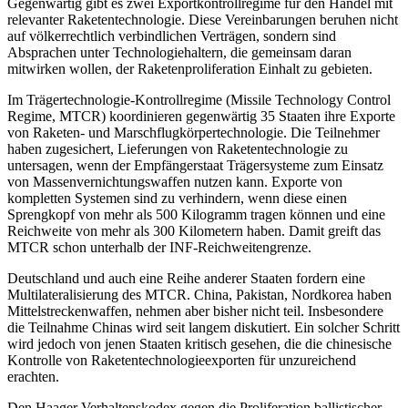
Gegenwärtig gibt es zwei Exportkontrollregime für den Handel mit
relevanter Rake­tentechnologie. Diese Vereinbarungen beruhen nicht
auf völkerrechtlich verbindlichen Verträgen, sondern sind
Absprachen unter Technologiehaltern, die gemeinsam daran
mitwirken wollen, der Raketenproli­feration Einhalt zu gebieten.
Im Trägertechnologie-Kontrollregime (Missile Technology Control
Regime, MTCR) koordinieren gegenwärtig 35 Staaten ihre Exporte
von Raketen- und Marschflug­körpertechnologie. Die Teilnehmer
haben zugesichert, Lieferungen von Raketentechnologie zu
untersagen, wenn der Empfängerstaat Trägersysteme zum Einsatz
von Massenvernichtungswaffen nutzen kann. Exporte von
kompletten Systemen sind zu verhindern, wenn diese einen
Sprengkopf von mehr als 500 Kilogramm tragen kön­nen und eine
Reichweite von mehr als 300 Kilometern haben. Damit greift das
MTCR schon unterhalb der INF-Reichwei­ten­grenze.
Deutschland und auch eine Reihe anderer Staaten fordern eine
Multilateralisierung des MTCR. China, Pakistan, Nordkorea haben
Mittelstreckenwaffen, nehmen aber bisher nicht teil. Insbesondere
die Teilnahme Chinas wird seit langem diskutiert. Ein solcher Schritt
wird jedoch von jenen Staa­ten kritisch gesehen, die die chinesische
Kontrolle von Raketentechnologieexporten für unzureichend
erachten.
Den Haager Verhaltenskodex gegen die Proliferation ballistischer