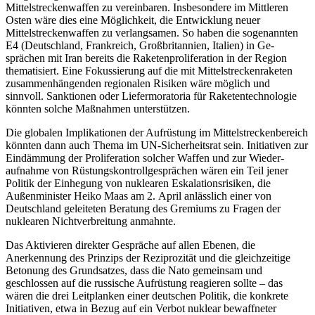
Mittelstreckenwaffen zu vereinbaren. Ins­besondere im Mittleren
Osten wäre dies eine Möglichkeit, die Entwicklung neuer
Mittelstreckenwaffen zu verlangsamen. So haben die sogenannten
E4 (Deutschland, Frankreich, Großbritannien, Italien) in Ge­
sprächen mit Iran bereits die Raketenproli­feration in der Region
thematisiert. Eine Fokussierung auf die mit Mittelstrecken­raketen
zusammenhängenden regionalen Risiken wäre mög­lich und
sinnvoll. Sank­tionen oder Liefermoratoria für Raketen­technologie
könnten solche Maßnahmen unterstützen.
Die globalen Implikationen der Aufrüstung im Mittelstreckenbereich
könnten dann auch Thema im UN-Sicherheitsrat sein. Initiativen zur
Eindämmung der Pro­liferation solcher Waffen und zur Wieder­
aufnahme von Rüstungskontrollgesprächen wären ein Teil jener
Politik der Einhegung von nuklearen Eskalationsrisiken, die
Außenminister Heiko Maas am 2. April anlässlich einer von
Deutschland geleiteten Beratung des Gremiums zu Fragen der
nuklearen Nichtverbreitung anmahnte.
Das Aktivieren direkter Gespräche auf allen Ebenen, die
Anerkennung des Prin­zips der Reziprozität und die gleichzeitige
Betonung des Grundsatzes, dass die Nato gemeinsam und
geschlossen auf die rus­sische Aufrüstung reagieren sollte – das
wären die drei Leitplanken einer deutschen Poli­tik, die konkrete
Initiativen, etwa in Bezug auf ein Verbot nuklear bewaffneter