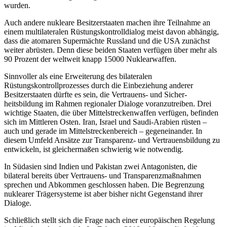
wurden
.
Auch andere nukleare Besitzerstaaten machen ihre Teilnahme an
einem multi­lateralen Rüstungskontrolldialog meist da­von abhängig,
dass die atomaren Supermächte Russland und die USA zunächst
weiter abrüsten. Denn diese beiden Staaten verfügen über mehr als
90 Prozent der welt­weit knapp 1
5
000 Nuklearwaffen.
Sinnvoller als eine Erweiterung des bi­lateralen
Rüstungskontrollprozesses durch die Einbeziehung anderer
Besitzerstaaten dürfte es sein, die Vertrauens- und Sicher­
heitsbildung im Rahmen regionaler Dialoge voranzutreiben. Drei
wichtige Staaten, die über Mittelstreckenwaffen verfügen, befin­den
sich im Mittleren Osten. Iran, Israel und
Saudi-Arabien rüsten –
auch und gerade im Mittelstreckenbereich – gegeneinander. In
diesem Umfeld Ansätze zur Transparenz- und Vertrauensbildung zu
entwickeln, ist gleichermaßen schwierig wie notwendig.
In Südasien sind Indien und Pakistan zwei Antagonisten, die
bilateral bereits über Vertrauens- und Transparenzmaßnah­men
sprechen und Abkommen geschlossen haben. Die Begrenzung
nuklearer Trägersysteme ist aber bisher nicht Gegenstand ihrer
Dialoge.
Schließlich stellt sich die Frage nach einer europäischen Regelung