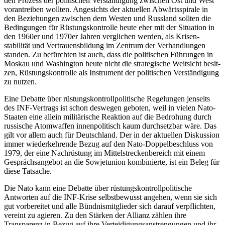
den Prozess der politischen Ver­stän­digung zwischen Ost und West
voran­treiben wollten. Angesichts der aktuellen Abwärts­spirale in
den Beziehungen zwi­schen dem Westen und Russland sollten die
Bedingungen für Rüstungskontrolle heute eher mit der Situa­tion in
den 1960er und 1970er Jahren verglichen werden, als Kri­sen­
stabilität und Vertrauensbildung im Zentrum der Verhandlungen
standen. Zu befürchten ist auch, dass die politischen Führungen in
Moskau und Washington heute nicht die strategische Weitsicht besit­
zen, Rüstungskontrolle als Instrument der politischen Verständigung
zu nutzen.
Eine Debatte über rüstungskontrollpolitische Regelungen jenseits
des INF-Vertrags ist schon deswegen geboten, weil in vielen Nato-
Staa­ten eine allein militärische Reak­tion auf die Bedrohung durch
russische Atomwaffen innenpolitisch kaum durchsetzbar wäre. Das
gilt vor allem auch für Deutschland. Der in der aktuellen Diskus­sion
immer wiederkehrende Bezug auf den Nato-Doppelbeschluss von
1979, der eine Nachrüstung im Mittelstreckenbereich mit einem
Gesprächsangebot an die Sowjet­union kombinierte, ist ein Beleg für
diese Tatsache.
Die Nato kann eine Debatte über rüstungskontrollpolitische
Antworten auf die INF-Krise selbstbewusst angehen, wenn sie sich
gut vorbereitet und alle Bündnis­mitglie­der sich darauf verpflichten,
vereint zu agieren. Zu den Stärken der Allianz zäh­len ihre
Transparenz in Bezug auf ihre Ver­teidigungsanstrengungen und ihr