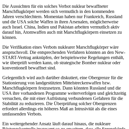
Die Aussichten für ein solches Verbot nuklear bewaffneter
Marschflugkörper werden sich vermutlich in den kommenden
Jahren verschlechtern. Momentan haben nur Frankreich, Russland
und die USA sol­che Waffen in ihren Arsenalen, möglicherweise
auch Israel. China, Indien und Paki­stan arbeiten vermutlich aktiv
darauf hin, Atomwaffen auch mit Marschflugkörpern einsetzen zu
können.
Die Verifikation eines Verbots nuklearer Marschflugkörper wäre
anspruchsvoll. Die entsprechenden Verfahren könnten an den New-
START-Vertrag anknüpfen, der bei­spielsweise Regelungen enthält,
wie über­prüft werden kann, ob strategische Bomber nuklear oder
konventionell bewaffnet sind.
Gelegentlich wird auch darüber diskutiert, eine Obergrenze für die
Stationierung von landgestützten Mittelstreckenwaffen bzw.
Marschflugkörpern festzusetzen. Dann könnten Russland und die
USA ihre vor­han­denen Programme weiterverfolgen und gleichzeitig
versuchen, die mit einer Auf­rüstung verbundenen Gefahren für die
Stabilität zu reduzieren. Die Überprüfung solcher Obergrenzen
erfordert allerdings ein höheres Maß an Intrusivität als die eines
umfassenden Verbots.
Ein weitergehender Ansatz läuft darauf hinaus, die nukleare
Rüstungskontrolle insgesamt so zu erweitern, dass alle Spreng­köpfe