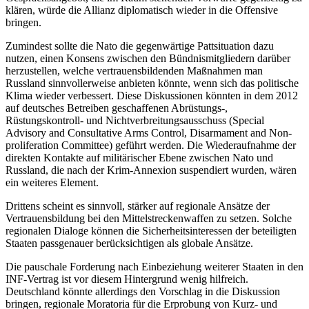
klären, würde die Allianz diplomatisch wieder in die Offensive
bringen.
Zumindest sollte die Nato die gegenwärtige Pattsituation dazu
nutzen, einen Kon­sens zwischen den Bündnismitgliedern darüber
herzustellen, welche vertrauensbildenden Maßnahmen man
Russland sinn­vollerweise anbieten könnte, wenn sich das politische
Klima wieder verbessert. Diese Diskussionen könnten in dem 2012
auf deutsches Betreiben geschaffenen Abrüstungs-,
Rüstungskontroll- und Nichtverbreitungsausschuss (Special
Advisory and Con­sultative Arms Control, Disarmament and Non-
proliferation Committee) geführt wer­den. Die Wiederaufnahme der
direkten Kontakte auf militärischer Ebene zwischen Nato und
Russland, die nach der Krim-An­nexion suspendiert wurden, wären
ein wei­teres Element.
Drittens scheint es sinnvoll, stärker auf regionale Ansätze der
Vertrauensbildung bei den Mittelstreckenwaffen zu setzen. Sol­che
regionalen Dialoge können die Sicher­heitsinteressen der beteiligten
Staaten pass­
genauer berücksichtigen als globale An­sätze.
Die pauschale Forderung nach Einbeziehung weiterer Staaten in den
INF-Vertrag ist vor diesem Hintergrund wenig hilfreich.
Deutschland könnte allerdings den Vor­schlag in die Diskussion
bringen, regionale Moratoria für die Erprobung von Kurz- und