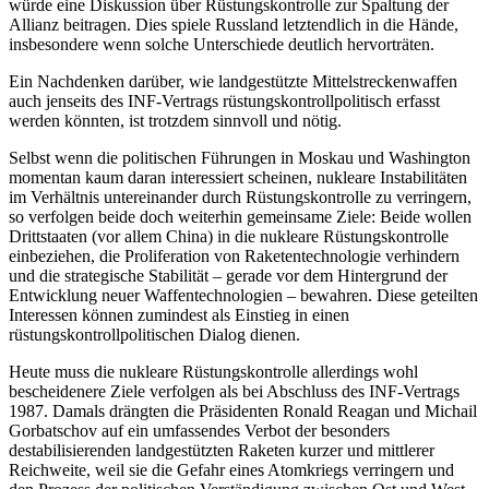
würde eine Diskussion über Rüstungs­kontrolle zur Spaltung der
Allianz beitra­gen. Dies spiele Russland letztendlich in die Hände,
insbesondere wenn solche Unterschiede deutlich hervorträten.
Ein Nachdenken darüber, wie landgestütz
­te Mittelstreckenwaffen
auch jenseits des INF-Vertrags rüstungskontrollpolitisch er­fasst
werden könnten, ist trotzdem sinn­voll und nötig.
Selbst wenn die politischen Führungen in Moskau und Washington
momentan kaum daran interessiert scheinen, nukleare Instabilitäten
im Verhältnis untereinander durch Rüstungskontrolle zu verringern,
so
verfolgen beide doch weiterhin gemein­same
Ziele: Beide wollen
Drittstaaten (vor allem China) in die nukleare Rüstungs­kontrolle
einbeziehen, die Proliferation von Raketentechnologie verhindern
und die strategische Stabilität – gerade vor dem
Hintergrund der
Entwicklung neuer Waffen
­technologien – bewahren. Diese geteilten
Interessen können zumindest als Einstieg in einen
rüstungskontrollpolitischen Dialog dienen.
Heute muss die nukleare Rüstungs­kontrolle allerdings wohl
bescheidenere Ziele verfolgen als bei Abschluss des INF-Vertrags
1987. Damals drängten die Präsi­denten Ronald Reagan und Michail
Gorba­tschov auf ein umfassendes Verbot der be­sonders
destabilisierenden landgestützten Raketen kurzer und mittlerer
Reichweite, weil sie die Gefahr eines Atomkriegs verrin­gern und