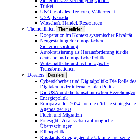
Sicherheits- & Verteidigungspolitik
Türkei
UNO, globales Regieren, Völkerrecht
USA, Kanada
Wirtschaft, Handel, Ressourcen
Themenlinien
Themenlinien
Kooperation im Kontext systemischer Rivalität
Neugestaltung der europäischen
Sicherheitsordnung
Autokratisierung als Herausforderung für die
deutsche und europäische Politik
Wirtschaftliche und technologische
Transformationen
Dossiers
Dossiers
Cybersicherheit und Digitalpolitik: Die Rolle des
Digitalen in der internationalen Politik
Die USA und die transatlantischen Beziehungen
Energiepolitik
Europawahlen 2024 und die nächste strategische
Agenda der EU
Flucht und Migration
Foresight: Vorausschau auf mögliche
Überraschungen
Klimapolitik
Russlands Krieg gegen die Ukraine und seine