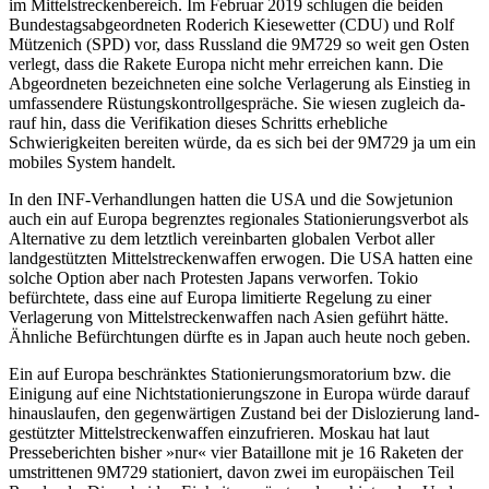
im Mittel­streckenbereich. Im Februar 2019 schlugen die beiden
Bundestagsabgeordneten Rode­rich Kiesewetter (CDU) und Rolf
Mützenich (SPD) vor, dass Russland die 9M729 so weit gen Osten
verlegt, dass die Rakete Europa nicht mehr erreichen kann. Die
Abgeordne­ten bezeichneten eine solche Verlagerung als Einstieg in
umfassendere Rüstungs­kontrollgespräche. Sie wiesen zugleich da­
rauf hin, dass die Verifikation dieses Schritts erheb­liche
Schwierigkeiten berei­ten würde, da es sich bei der 9M729 ja um ein
mobiles System handelt.
In den INF-Verhandlungen hatten die USA und die Sowjetunion
auch ein auf
Europa begrenztes regionales Stationierungs
­verbot als
Alternative zu dem letztlich ver­einbarten globalen Verbot aller
landgestütz­ten Mittelstreckenwaffen erwogen. Die USA hatten eine
solche Option aber nach Protes­ten Japans verworfen. Tokio
befürchtete, dass eine auf Europa limitierte Regelung zu einer
Verlagerung von Mittelstrecken­waffen nach Asien geführt hätte.
Ähnliche Befürchtungen dürfte es in Japan auch heute noch geben.
Ein auf Europa beschränktes Stationierungsmoratorium bzw. die
Einigung auf eine Nichtstationierungszone in Europa würde darauf
hinauslaufen, den gegenwärtigen Zustand bei der Dislozierung land­
gestützter Mittelstreckenwaffen einzufrieren. Moskau hat laut
Presseberichten bis­her »nur« vier Bataillone mit je 16 Raketen der
umstrittenen 9M729 stationiert, davon zwei im europäischen Teil