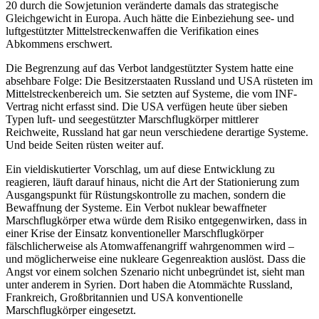
20 durch die Sowjetunion ver­änderte damals das strategische
Gleich­gewicht in Europa. Auch hätte die Einbezie­hung see- und
luftgestützter Mittelstrecken­waffen die Verifikation eines
Abkommens erschwert.
Die Begrenzung auf das Verbot land­gestützter System hatte eine
absehbare Fol­ge: Die Besitzerstaaten Russland und USA rüsteten im
Mittelstreckenbereich um. Sie setzten auf Systeme, die vom INF-
Vertrag
nicht erfasst sind. Die USA verfügen heute
über sieben
Typen luft- und seegestützter
Marschflugkörper mittlerer
Reichweite, Russ
­land hat gar neun verschiedene derartige
Systeme.
Und beide Seiten rüsten weiter auf.
Ein vieldiskutierter Vorschlag, um auf diese Entwicklung zu
reagieren, läuft dar­auf hinaus, nicht die Art der Stationierung zum
Ausgangspunkt für Rüstungskontrolle zu machen, sondern die
Bewaffnung der Systeme. Ein Verbot nuklear bewaffneter
Marschflugkörper etwa würde dem Risiko entgegenwirken, dass in
einer Krise der Einsatz konventioneller Marschflugkörper
fälschlicherweise als Atomwaffenangriff wahr­genommen wird –
und möglicherweise eine nukleare Gegenreaktion auslöst. Dass die
Angst vor einem solchen Szenario nicht unbegründet ist, sieht man
unter anderem in Syrien. Dort haben die Atom­mächte Russland,
Frankreich, Großbritannien und USA konventionelle
Marschflugkörper eingesetzt.