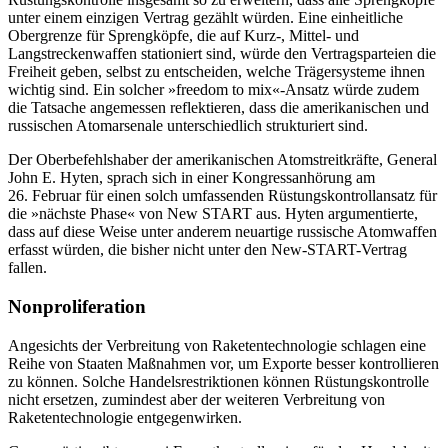
unter einem einzigen Vertrag gezählt würden. Eine einheitliche
Obergrenze für Sprengköpfe, die auf Kurz-, Mittel- und
Langstreckenwaffen stationiert sind, würde den Vertragsparteien die
Freiheit geben, selbst zu entscheiden, welche Trägersysteme ihnen
wichtig sind. Ein solcher »free­dom to mix«-Ansatz würde zudem
die Tat­sache angemessen reflektieren, dass die amerikanischen und
russischen Atom­arsenale unterschiedlich strukturiert sind.
Der Oberbefehlshaber der amerikanischen
Atomstreitkräfte, General
John E. Hyten, sprach sich in einer Kongressanhörung am
26. Februar für einen solch umfassenden Rüstungskontrollansatz für
die »nächste Phase« von New START aus. Hyten argu­mentierte,
dass auf diese Weise unter ande­rem neuartige russische Atomwaffen
erfasst würden, die bisher nicht unter den New-START-Vertrag
fallen.
Nonproliferation
Angesichts der Verbreitung von Raketentechnologie schlagen eine
Reihe von Staa­ten Maßnahmen vor, um Exporte besser kontrollieren
zu können. Solche Handelsrestriktionen können Rüstungskontrolle
nicht ersetzen, zumindest aber der weiteren Verbreitung von
Raketen­technologie ent­gegenwirken.