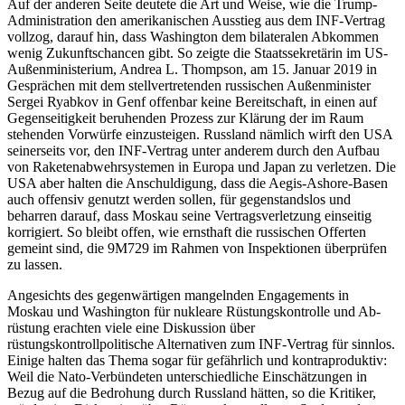
Auf der anderen Seite deutete die Art und Weise, wie die Trump-
Administration den amerikanischen Ausstieg aus dem INF-Vertrag
vollzog, darauf hin, dass Washington dem bilateralen Abkommen
wenig Zu­kunfts­chancen gibt. So zeigte die Staats­sekretärin im US-
Außenministerium, Andrea L. Thompson, am 15. Januar 2019 in
Gesprächen mit dem stellvertretenden russischen Außenminister
Sergei Ryabkov
in Genf offenbar keine Bereitschaft, in einen
auf
Gegenseitigkeit beruhenden Prozess zur Klärung der im Raum
stehenden Vorwürfe einzusteigen. Russland nämlich wirft den USA
seinerseits vor, den INF-Vertrag unter anderem durch den Aufbau
von Raketenabwehrsystemen in Europa und Japan zu verletzen. Die
USA aber halten die Anschul­digung, dass die Aegis-Ashore-Basen
auch offensiv genutzt werden sollen, für gegen­standslos und
beharren darauf, dass Mos­kau seine Vertragsverletzung einseitig
kor­rigiert. So bleibt offen, wie ernsthaft die russischen Offerten
gemeint sind, die 9M729 im Rahmen von Inspektionen über­prüfen
zu lassen.
Angesichts des gegenwärtigen mangelnden Engagements in
Moskau und Washington für nukleare Rüstungskontrolle und Ab­
rüstung erachten viele eine Diskussion über
rüstungskontrollpolitische Alternativen zum INF-Vertrag für sinnlos.
Einige halten das Thema sogar für gefährlich und kontra­produktiv:
Weil die Nato-Verbündeten unterschiedliche Einschätzungen in
Bezug auf die Bedrohung durch Russland hätten, so die Kritiker,