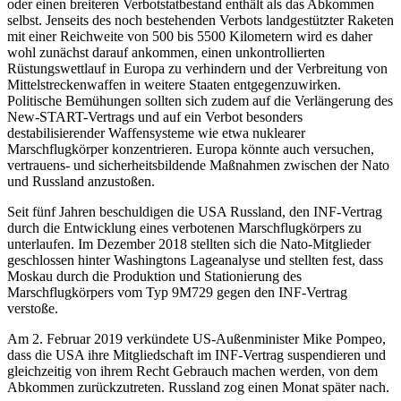
oder einen breiteren Verbotstatbestand enthält als das Abkommen
selbst. Jenseits des noch bestehenden Verbots landgestützter Raketen
mit einer Reichweite von 500 bis 5500 Kilometern wird es daher
wohl zunächst darauf ankommen, einen unkontrollierten
Rüstungswettlauf in Europa zu verhindern und der Verbreitung von
Mittelstreckenwaffen in weitere Staa­ten entgegenzuwirken.
Politische Bemühungen sollten sich zudem auf die Verlängerung des
New-START-Vertrags und auf ein Verbot besonders
destabilisierender Waf­fensysteme wie etwa nuklearer
Marschflugkörper konzentrieren. Europa könnte auch versuchen,
vertrauens- und sicherheitsbildende Maßnahmen zwischen der Nato
und Russland anzustoßen.
Seit fünf Jahren beschuldigen die USA Russ­land, den INF-Vertrag
durch die Entwicklung eines verbotenen Marschflugkörpers zu
unterlaufen. Im Dezember 2018 stellten sich die Nato-Mitglieder
geschlossen hinter Washingtons Lageanalyse und stellten fest, dass
Moskau durch die Produktion und Stationierung des
Marschflugkörpers vom Typ 9M729 gegen den INF-Vertrag
verstoße.
Am 2. Februar 2019 verkündete US-Außen­minister Mike Pompeo,
dass die USA ihre Mitgliedschaft im INF-Vertrag suspen­dieren und
gleichzeitig von ihrem Recht Gebrauch machen werden, von dem
Ab­kom­men zurückzutreten. Russland zog einen Monat später nach.