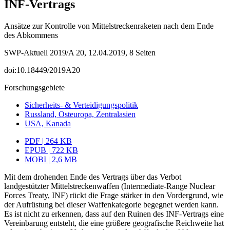
INF‑Vertrags
Ansätze zur Kontrolle von Mittelstreckenraketen nach dem Ende
des Abkommens
SWP-Aktuell 2019/A 20, 12.04.2019, 8 Seiten
doi:10.18449/2019A20
Forschungsgebiete
Sicherheits- & Verteidigungspolitik
Russland, Osteuropa, Zentralasien
USA, Kanada
PDF | 264 KB
EPUB | 722 KB
MOBI | 2,6 MB
Mit dem drohenden Ende des Vertrags über das Verbot
landgestützter Mittelstrecken
­waffen (Intermediate-Range Nuclear
Forces Treaty, INF) rückt die Frage stärker in den Vordergrund, wie
der Aufrüstung bei dieser Waffenkategorie begegnet werden kann.
Es ist nicht zu erkennen, dass auf den Ruinen des INF-Vertrags eine
Vereinbarung ent­steht, die eine größere geografische Reichweite hat