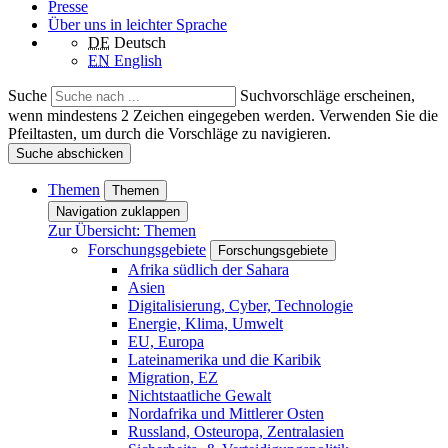
Presse
Über uns in leichter Sprache
DE
Deutsch
EN
English
Suche
Suchvorschläge erscheinen,
wenn mindestens 2 Zeichen eingegeben werden. Verwenden Sie die
Pfeiltasten, um durch die Vorschläge zu navigieren.
Suche abschicken
Themen
Themen
Navigation zuklappen
Zur Übersicht: Themen
Forschungsgebiete
Forschungsgebiete
Afrika südlich der Sahara
Asien
Digitalisierung, Cyber, Technologie
Energie, Klima, Umwelt
EU, Europa
Lateinamerika und die Karibik
Migration, EZ
Nichtstaatliche Gewalt
Nordafrika und Mittlerer Osten
Russland, Osteuropa, Zentralasien