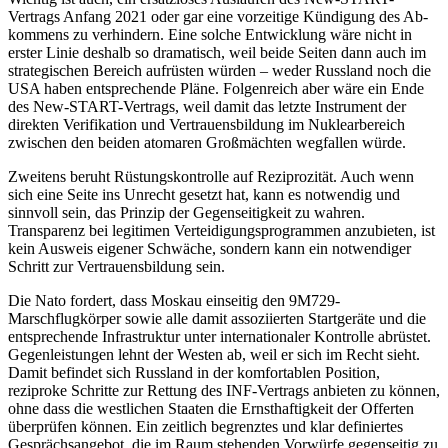
Vertrags Anfang 2021 oder gar eine vorzeitige Kündigung des Ab­
kommens zu verhindern. Eine solche Ent­wicklung wäre nicht in
erster Linie deshalb so dramatisch, weil beide Seiten dann auch im
strategischen Bereich aufrüsten würden – weder Russland noch die
USA haben entsprechende Pläne. Folgenreich aber wäre ein Ende
des New-START-Vertrags, weil da­mit das letzte Instrument der
direkten Veri­
fikation und Vertrauensbildung im Nuklear
­bereich
zwischen den beiden atomaren Großmächten wegfallen würde.
Zweitens beruht Rüstungskontrolle auf Reziprozität. Auch wenn
sich eine Seite ins
Unrecht gesetzt hat, kann es notwendig und
sinnvoll sein, das Prinzip der Gegen­seitig­keit zu wahren.
Transparenz bei legitimen Verteidigungsprogrammen anzubieten, ist
kein Ausweis eigener Schwäche, sondern kann ein notwendiger
Schritt zur Vertrau­ensbildung sein.
Die Nato fordert, dass Moskau einseitig den 9M729-
Marschflugkörper sowie alle da­mit assoziierten Startgeräte und die
ent­spre­chende Infrastruktur unter internationaler Kontrolle abrüstet.
Gegenleistungen lehnt der Westen ab, weil er sich im Recht sieht.
Damit befindet sich Russland in der komfortablen Position,
reziproke Schritte zur Rettung des INF-Vertrags anbieten zu können,
ohne dass die westlichen Staaten die Ernsthaftigkeit der Offerten
überprüfen können. Ein zeitlich begrenztes und klar definiertes
Gesprächs­angebot, die im Raum stehenden Vorwürfe gegenseitig zu