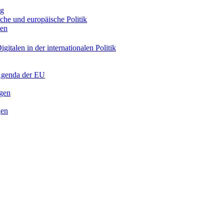
ng
sche und europäische Politik
nen
gitalen in der internationalen Politik
 Agenda der EU
ngen
gen