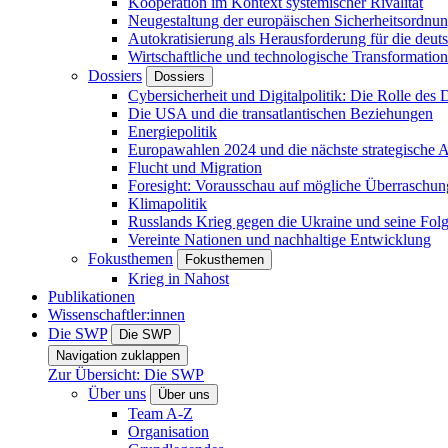
Kooperation im Kontext systemischer Rivalität
Neugestaltung der europäischen Sicherheitsordnu
Autokratisierung als Herausforderung für die deut
Wirtschaftliche und technologische Transformatio
Dossiers
Dossiers
Cybersicherheit und Digitalpolitik: Die Rolle des Di
Die USA und die transatlantischen Beziehungen
Energiepolitik
Europawahlen 2024 und die nächste strategische
Flucht und Migration
Foresight: Vorausschau auf mögliche Überraschu
Klimapolitik
Russlands Krieg gegen die Ukraine und seine Fol
Vereinte Nationen und nachhaltige Entwicklung
Fokusthemen
Fokusthemen
Krieg in Nahost
Publikationen
Wissenschaftler:innen
Die SWP
Die SWP
Navigation zuklappen
Zur Übersicht: Die SWP
Über uns
Über uns
Team A-Z
Organisation