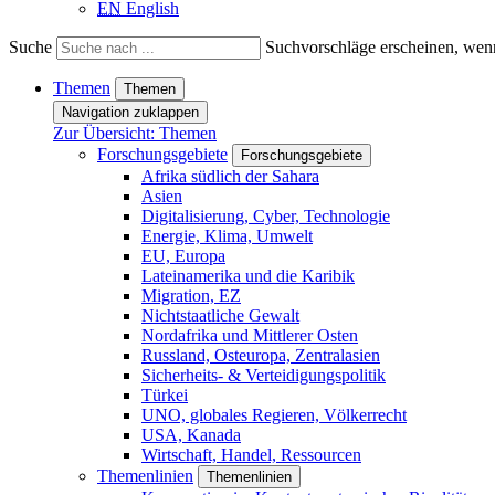
EN
English
Suche
Suchvorschläge erscheinen, wenn
Themen
Themen
Navigation zuklappen
Zur Übersicht: Themen
Forschungsgebiete
Forschungsgebiete
Afrika südlich der Sahara
Asien
Digitalisierung, Cyber, Technologie
Energie, Klima, Umwelt
EU, Europa
Lateinamerika und die Karibik
Migration, EZ
Nichtstaatliche Gewalt
Nordafrika und Mittlerer Osten
Russland, Osteuropa, Zentralasien
Sicherheits- & Verteidigungspolitik
Türkei
UNO, globales Regieren, Völkerrecht
USA, Kanada
Wirtschaft, Handel, Ressourcen
Themenlinien
Themenlinien