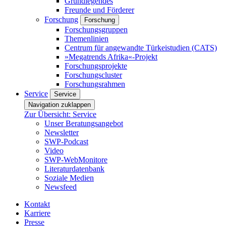
Grundlegendes
Freunde und Förderer
Forschung
Forschung
Forschungsgruppen
Themenlinien
Centrum für angewandte Türkeistudien (CATS)
»Megatrends Afrika«-Projekt
Forschungsprojekte
Forschungscluster
Forschungsrahmen
Service
Service
Navigation zuklappen
Zur Übersicht: Service
Unser Beratungsangebot
Newsletter
SWP-Podcast
Video
SWP-WebMonitore
Literaturdatenbank
Soziale Medien
Newsfeed
Kontakt
Karriere
Presse