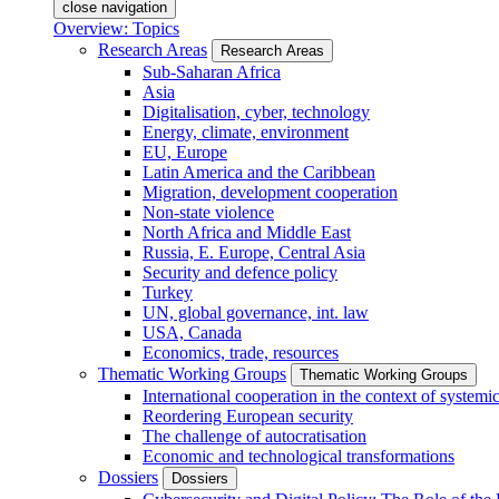
close navigation
Overview: Topics
Research Areas
Research Areas
Sub-Saharan Africa
Asia
Digitalisation, cyber, technology
Energy, climate, environment
EU, Europe
Latin America and the Caribbean
Migration, development cooperation
Non-state violence
North Africa and Middle East
Russia, E. Europe, Central Asia
Security and defence policy
Turkey
UN, global governance, int. law
USA, Canada
Economics, trade, resources
Thematic Working Groups
Thematic Working Groups
International cooperation in the context of systemic
Reordering European security
The challenge of autocratisation
Economic and technological transformations
Dossiers
Dossiers