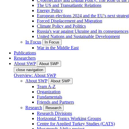
Cybersecurity and Digital Policy: The Role of the Di
The US and Transatlantic Relations
Energy Policy
European elections 2024 and the EU's next strateg
Forced Displacement and Migration
Climate Policy and Politics
Russia's war against Ukraine and its consequences
United Nations and Sustainable Development
In Focus
In Focus
War in the Middle East
Publications
Researchers
About SWP
About SWP
close navigation
Overview: About SWP
About SWP
About SWP
Team A-Z
Organization
Fundamentals
Friends and Partners
Research
Research
Research Divisions
Horizontal Topics Working Groups
Centre for Applied Turkey Studies (CATS)
Megatrends Afrika project