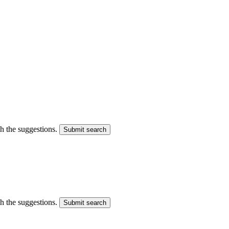
gh the suggestions.
Submit search
gh the suggestions.
Submit search