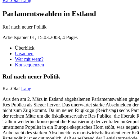
Kai-Olaf Lang
Parlamentswahlen in Estland
Ruf nach neuer Politik
Arbeitspapier 01, 15.03.2003, 4 Pages
Überblick
Ursachen
Wer mit wem?
Konsequenzen
Ruf nach neuer Politik
Kai-Olaf
Lang
Aus den am 2. März in Estland abgehaltenen Parlamentswahlen gingen
Res Publica als Sieger hervor. Das unerwartet starke Abschneiden de
nicht zum Zug kommt. Da im neuen Riigikogu (Reichstag) sechs Partei
der rechten Mitte um die fiskalkonservative Res Publica, die libera
Tallinn weiterhin konsequent die Finalisierung der zentralen außenpol
umstrittene Populist in ein Europa-skeptisches Horn stößt, was negat
Anbetracht des starken Abschneidens marktwirtschaftsorientierter Krä
Parteipolitik ist es gut möglich, daß es während der Legislaturperi