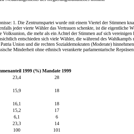
sse: 1. Die Zentrumspartei wurde mit einem Viertel der Stimmen knapp 
nfalls jeder vierte Wähler das Vertrauen schenkte, ist die eigentliche
he Volksunion, die mehr als ein Achtel der Stimmen auf sich vereinigen
sichtlich entschieden sich viele Wähler, die während des Wahlkampfs mi
Patria Union und die rechten Sozialdemokraten (Moderate) hinnehmen, al
ussische Minderheit ohne ethnisch verankerte parlamentarische Repräsen
mmenanteil 1999 (%)
Mandate 1999
23,4
28
15,9
18
16,1
18
15,2
17
6,1
6
23,3
14
100
101