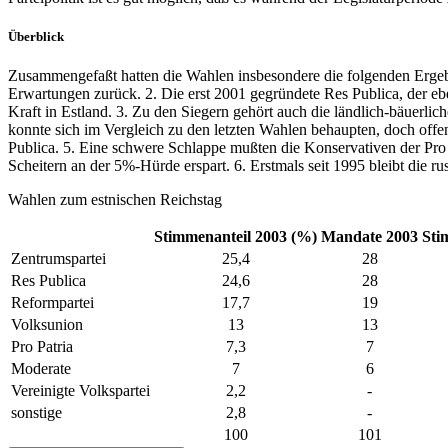
Überblick
Zusammengefaßt hatten die Wahlen insbesondere die folgenden Ergebni
Erwartungen zurück. 2. Die erst 2001 gegründete Res Publica, der ebe
Kraft in Estland. 3. Zu den Siegern gehört auch die ländlich-bäuerlic
konnte sich im Vergleich zu den letzten Wahlen behaupten, doch offen
Publica. 5. Eine schwere Schlappe mußten die Konservativen der Pro 
Scheitern an der 5%-Hürde erspart. 6. Erstmals seit 1995 bleibt die r
Wahlen zum estnischen Reichstag
Stimmenanteil 2003 (%)
Mandate 2003
Sti
Zentrumspartei
25,4
28
Res Publica
24,6
28
Reformpartei
17,7
19
Volksunion
13
13
Pro Patria
7,3
7
Moderate
7
6
Vereinigte Volkspartei
2,2
-
sonstige
2,8
-
100
101