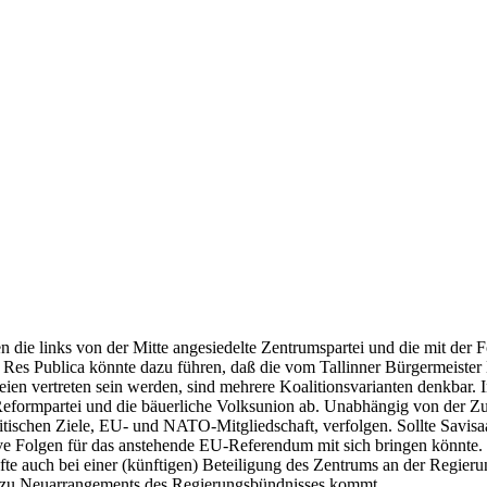
 die links von der Mitte angesiedelte Zentrumspartei und die mit der
r Res Publica könnte dazu führen, daß die vom Tallinner Bürgermeister
en vertreten sein werden, sind mehrere Koalitionsvarianten denkbar. I
le Reformpartei und die bäuerliche Volksunion ab. Unabhängig von der
itischen Ziele, EU- und NATO-Mitgliedschaft, verfolgen. Sollte Savisaar
ive Folgen für das anstehende EU-Referendum mit sich bringen könnte. Su
fte auch bei einer (künftigen) Beteiligung des Zentrums an der Regieru
ode zu Neuarrangements des Regierungsbündnisses kommt.