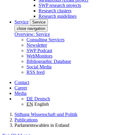
SWP research projects
Research clusters
Research guidelines
Service
Service
close navigation
Overview: Service
Consulting Services
Newsletter
SWP Podcast
WebMonitors
Bibliographic Database
Social Media
RSS feed
Contact
Career
Media
DE
Deutsch
EN
English
Stiftung Wissenschaft und Politik
Publications
Parlamentswahlen in Estland