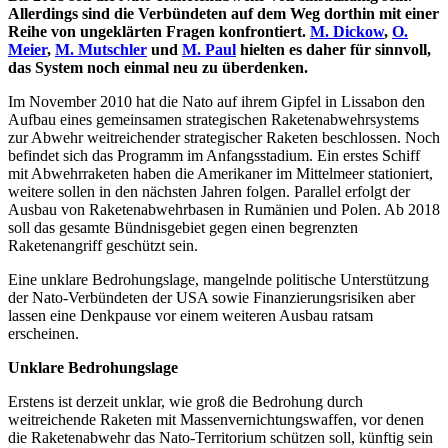
Allerdings sind die Verbündeten auf dem Weg dorthin mit einer
Reihe von ungeklärten Fragen konfrontiert.
M. Dickow
,
O.
Meier
,
M. Mutschler
und
M. Paul
hielten es daher für sinnvoll,
das System noch einmal neu zu überdenken.
Im November 2010 hat die Nato auf ihrem Gipfel in Lissabon den
Aufbau eines gemeinsamen strategischen Raketenabwehrsystems
zur Abwehr weitreichender strategischer Raketen beschlossen. Noch
befindet sich das Programm im Anfangsstadium. Ein erstes Schiff
mit Abwehrraketen haben die Amerikaner im Mittelmeer stationiert,
weitere sollen in den nächsten Jahren folgen. Parallel erfolgt der
Ausbau von Raketenabwehrbasen in Rumänien und Polen. Ab 2018
soll das gesamte Bündnisgebiet gegen einen begrenzten
Raketenangriff geschützt sein.
Eine unklare Bedrohungslage, mangelnde politische Unterstützung
der Nato-Verbündeten der USA sowie Finanzierungsrisiken aber
lassen eine Denkpause vor einem weiteren Ausbau ratsam
erscheinen.
Unklare Bedrohungslage
Erstens ist derzeit unklar, wie groß die Bedrohung durch
weitreichende Raketen mit Massenvernichtungswaffen, vor denen
die Raketenabwehr das Nato-Territorium schützen soll, künftig sein