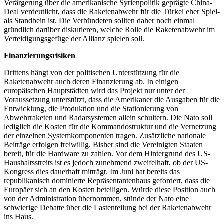
Verärgerung über die amerikanische Syrienpolitik geprägte China-
Deal verdeutlicht, dass die Raketenabwehr für die Türkei eher Spiel-
als Standbein ist. Die Verbündeten sollten daher noch einmal
gründlich darüber diskutieren, welche Rolle die Raketenabwehr im
Verteidigungsgefüge der Allianz spielen soll.
Finanzierungsrisiken
Drittens hängt von der politischen Unterstützung für die
Raketenabwehr auch deren Finanzierung ab. In einigen
europäischen Hauptstädten wird das Projekt nur unter der
Voraussetzung unterstützt, dass die Amerikaner die Ausgaben für die
Entwicklung, die Produktion und die Stationierung von
Abwehrraketen und Radarsystemen allein schultern. Die Nato soll
lediglich die Kosten für die Kommandostruktur und die Vernetzung
der einzelnen Systemkomponenten tragen. Zusätzliche nationale
Beiträge erfolgen freiwillig. Bisher sind die Vereinigten Staaten
bereit, für die Hardware zu zahlen. Vor dem Hintergrund des US-
Haushaltsstreits ist es jedoch zunehmend zweifelhaft, ob der US-
Kongress dies dauerhaft mitträgt. Im Juni hat bereits das
republikanisch dominierte Repräsentantenhaus gefordert, dass die
Europäer sich an den Kosten beteiligen. Würde diese Position auch
von der Administration übernommen, stünde der Nato eine
schwierige Debatte über die Lastenteilung bei der Raketenabwehr
ins Haus.