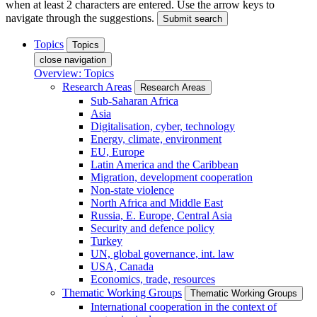
when at least 2 characters are entered. Use the arrow keys to
navigate through the suggestions.
Submit search
Topics
Topics
close navigation
Overview: Topics
Research Areas
Research Areas
Sub-Saharan Africa
Asia
Digitalisation, cyber, technology
Energy, climate, environment
EU, Europe
Latin America and the Caribbean
Migration, development cooperation
Non-state violence
North Africa and Middle East
Russia, E. Europe, Central Asia
Security and defence policy
Turkey
UN, global governance, int. law
USA, Canada
Economics, trade, resources
Thematic Working Groups
Thematic Working Groups
International cooperation in the context of