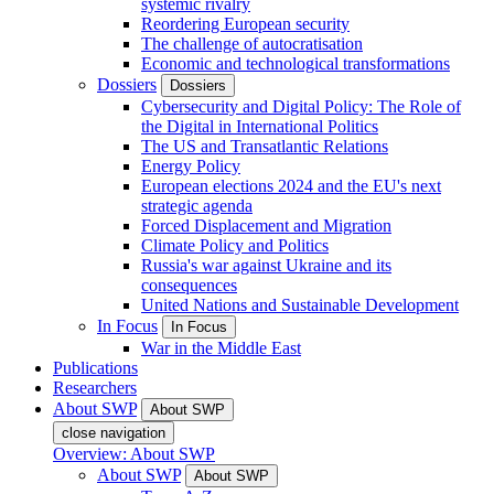
systemic rivalry
Reordering European security
The challenge of autocratisation
Economic and technological transformations
Dossiers
Dossiers
Cybersecurity and Digital Policy: The Role of
the Digital in International Politics
The US and Transatlantic Relations
Energy Policy
European elections 2024 and the EU's next
strategic agenda
Forced Displacement and Migration
Climate Policy and Politics
Russia's war against Ukraine and its
consequences
United Nations and Sustainable Development
In Focus
In Focus
War in the Middle East
Publications
Researchers
About SWP
About SWP
close navigation
Overview: About SWP
About SWP
About SWP