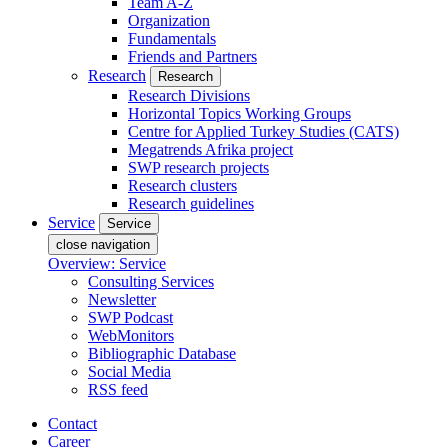
Team A-Z
Organization
Fundamentals
Friends and Partners
Research
Research
Research Divisions
Horizontal Topics Working Groups
Centre for Applied Turkey Studies (CATS)
Megatrends Afrika project
SWP research projects
Research clusters
Research guidelines
Service
Service
close navigation
Overview: Service
Consulting Services
Newsletter
SWP Podcast
WebMonitors
Bibliographic Database
Social Media
RSS feed
Contact
Career