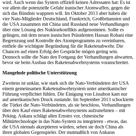
wird. Auch wenn das System offiziell keinen Adressaten hat: Es ist
vor allem die potenzielle Gefahr iranischer Atomwaffen, gegen die
sich das Bündnis wappnen will. Im Oktober 2013 aber haben die
vier Nato-Mitglieder Deutschland, Frankreich, Großbritannien und
die USA zusammen mit China und Russland neue Verhandlungen
über eine Lösung des Nuklearkonflikts aufgenommen. Sollte es
gelingen, mit dem neuen iranischen Präsidenten Hassan Rohani eine
Begrenzung und Kontrolle des Atomprogramms zu vereinbaren,
entfiele die wichtigste Begründung für die Raketenabwehr. Die
Chancen auf einen Erfolg der Gespräche mögen gering sein.
Dennoch sollte die Nato den Fortgang der Verhandlungen abwarten,
bevor sie beim Ausbau des Raketenabwehrsystems voranschreitet.
Mangelnde politische Unterstützung
Zweitens ist unklar, wie stark sich die Nato-Verbündeten der USA
einem gemeinsamen Raketenabwehrsystem unter amerikanischer
Führung verpflichtet fühlen. Die Einigung von Lissabon kam nur
auf amerikanischen Druck zustande. Im September 2013 schockierte
die Türkei die Nato-Verbündeten, als sie beschloss, Verhandlungen
über den Kauf eines Raketenabwehrsystems aufzunehmen – mit
Peking. Ankara schlägt allen Ernstes vor, chinesische
Militärtechnologie in das Nato-System zu integrieren - etwas, das
die USA niemals akzeptieren würden, sehen sie doch China als
ihren globalen Gegenspieler. Der mutmaßlich von Ankaras