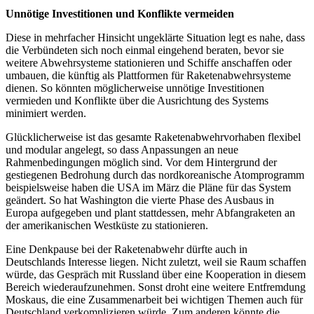
Unnötige Investitionen und Konflikte vermeiden
Diese in mehrfacher Hinsicht ungeklärte Situation legt es nahe, dass
die Verbündeten sich noch einmal eingehend beraten, bevor sie
weitere Abwehrsysteme stationieren und Schiffe anschaffen oder
umbauen, die künftig als Plattformen für Raketenabwehrsysteme
dienen. So könnten möglicherweise unnötige Investitionen
vermieden und Konflikte über die Ausrichtung des Systems
minimiert werden.
Glücklicherweise ist das gesamte Raketenabwehrvorhaben flexibel
und modular angelegt, so dass Anpassungen an neue
Rahmenbedingungen möglich sind. Vor dem Hintergrund der
gestiegenen Bedrohung durch das nordkoreanische Atomprogramm
beispielsweise haben die USA im März die Pläne für das System
geändert. So hat Washington die vierte Phase des Ausbaus in
Europa aufgegeben und plant stattdessen, mehr Abfangraketen an
der amerikanischen Westküste zu stationieren.
Eine Denkpause bei der Raketenabwehr dürfte auch in
Deutschlands Interesse liegen. Nicht zuletzt, weil sie Raum schaffen
würde, das Gespräch mit Russland über eine Kooperation in diesem
Bereich wiederaufzunehmen. Sonst droht eine weitere Entfremdung
Moskaus, die eine Zusammenarbeit bei wichtigen Themen auch für
Deutschland verkomplizieren würde. Zum anderen könnte die