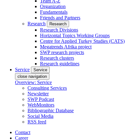
Team A-Z
Organization
Fundamentals
Friends and Partners
Research
Research
Research Divisions
Horizontal Topics Working Groups
Centre for Applied Turkey Studies (CATS)
Megatrends Afrika project
SWP research projects
Research clusters
Research guidelines
Service
Service
close navigation
Overview: Service
Consulting Services
Newsletter
SWP Podcast
WebMonitors
Bibliographic Database
Social Media
RSS feed
Contact
Career