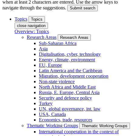
when at least 2 characters are entered. Use the arrow keys to
navigate through the suggestions.
Submit search
Topics
Topics
close navigation
Overview: Topics
Research Areas
Research Areas
Sub-Saharan Africa
Asia
Digitalisation, cyber, technology
Energy, climate, environment
EU, Europe
Latin America and the Caribbean
Migration, development cooperation
Non-state violence
North Africa and Middle East
Russia, E. Europe, Central Asia
Security and defence policy
Turkey
UN, global governance, int. law
USA, Canada
Economics, trade, resources
Thematic Working Groups
Thematic Working Groups
International cooperation in the context of