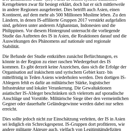
Kerngebieten zwar für besiegt erklärt, doch hat er sich mittlerweile
in andere Regionen ausgebreitet. Dies betrifft auch Asien, einen
Kontinent, auf dem mehr als 500 Millionen Muslime leben. Zu den
Ländern, in denen IS-affiliierte Gruppen 2017 verstärkt aufgefallen
sind, gehören unter anderem Afghanistan, Indonesien und die
Philippinen. Vor diesem Hintergrund untersucht die vorliegende
Studie das Auftreten des IS in Asien, die Reaktionen darauf und die
Auswirkungen des Phänomens auf nationale und regionale
Stabilität.
Die Befunde der Studie entkräften zunächst Befürchtungen, es
könnte in der Region zu einer raschen Wiedergeburt des IS
kommen. Es gibt derzeit keine Anzeichen, dass sich die Erfolge der
Organisation auf irakischem und syrischem Gebiet kurz- bis
mittelfristig in Teilen Asiens wiederholen werden. Den dortigen IS-
Ablegern fehlt es dafür an militärischer Stärke, logistischer
Infrastruktur und lokaler Verankerung. Die Gewaltaktionen
asiatischer IS-Ableger beschränken sich vielerorts auf sporadische
Anschläge und Vorstöße. Militärische Siege über den vermeintlichen
Gegner oder dauerhafte Geländegewinne werden dabei nur selten
erreicht.
Dies sollte jedoch nicht zur Einschätzung verleiten, der IS in Asien
sei lediglich ein Schreckgespenst. IS-Gruppen dort profitieren, wie
andere militante Akteure auch, vielfach von Legitimitätsdefiziten