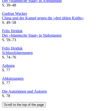
Der »Islamische Staat« in Afghanistan
S. 39–48
Gudrun Wacker
China und der Kampf gegen die »drei üblen Kräfte«
S. 49–58
Felix Heiduk
Der »Islamische Staat« in Südostasien
S. 59–73
Felix Heiduk
Schlussfolgerungen
S. 74–76
Anhang
S. 77
Abkürzungen
S. 77
Die Autorinnen und Autoren
S. 78
Scroll to the top of the page