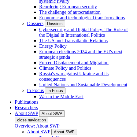
systemic rivalry
Reordering European security
The challenge of autocratisation
Economic and technological transformations
Dossiers
Dossiers
Cybersecurity and Digital Policy: The Role of
the Digital in International Politics
The US and Transatlantic Relations
Energy Policy
European elections 2024 and the EU's next
strategic agenda
Forced Displacement and Migration
Climate Policy and Politics
Russia's war against Ukraine and its
consequences
United Nations and Sustainable Development
In Focus
In Focus
War in the Middle East
Publications
Researchers
About SWP
About SWP
close navigation
Overview: About SWP
About SWP
About SWP