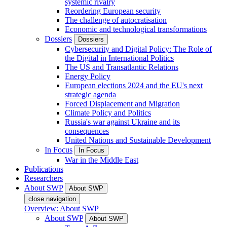
systemic rivalry
Reordering European security
The challenge of autocratisation
Economic and technological transformations
Dossiers
Dossiers
Cybersecurity and Digital Policy: The Role of
the Digital in International Politics
The US and Transatlantic Relations
Energy Policy
European elections 2024 and the EU's next
strategic agenda
Forced Displacement and Migration
Climate Policy and Politics
Russia's war against Ukraine and its
consequences
United Nations and Sustainable Development
In Focus
In Focus
War in the Middle East
Publications
Researchers
About SWP
About SWP
close navigation
Overview: About SWP
About SWP
About SWP