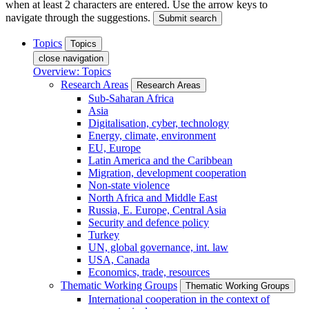
when at least 2 characters are entered. Use the arrow keys to
navigate through the suggestions.
Submit search
Topics
Topics
close navigation
Overview: Topics
Research Areas
Research Areas
Sub-Saharan Africa
Asia
Digitalisation, cyber, technology
Energy, climate, environment
EU, Europe
Latin America and the Caribbean
Migration, development cooperation
Non-state violence
North Africa and Middle East
Russia, E. Europe, Central Asia
Security and defence policy
Turkey
UN, global governance, int. law
USA, Canada
Economics, trade, resources
Thematic Working Groups
Thematic Working Groups
International cooperation in the context of