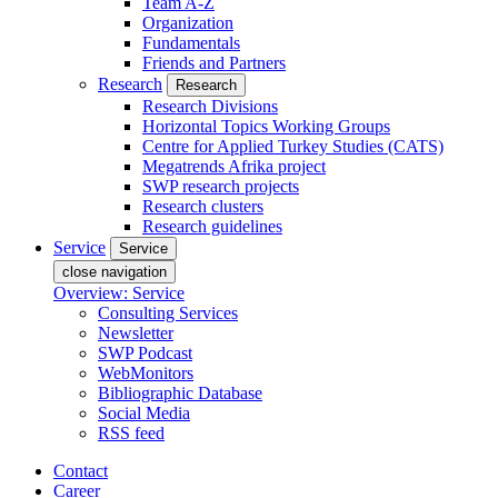
Team A-Z
Organization
Fundamentals
Friends and Partners
Research
Research
Research Divisions
Horizontal Topics Working Groups
Centre for Applied Turkey Studies (CATS)
Megatrends Afrika project
SWP research projects
Research clusters
Research guidelines
Service
Service
close navigation
Overview: Service
Consulting Services
Newsletter
SWP Podcast
WebMonitors
Bibliographic Database
Social Media
RSS feed
Contact
Career