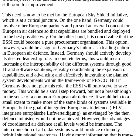
still room for improvement.
This need is now to be met by the Euro­pean Sky Shield Initiative,
which is at a critical juncture. On the one hand, Ger­many could
involve other European part­ners and present an overall concept for
Euro­pean air defence so that capabilities are bundled and deployed
in the best pos­sible way. On the other hand, it is conceiv­able that the
ESSI could become a pure procurement organisation. This option,
however, would be a sign of Germany’s failure as a leading nation
in European air defence. Instead, Germany should actively develop
its desired leadership role. In con­crete terms, this would mean
increasing the interoperability of the different systems through good
IT and software solutions, sensibly coordinating the expansion of
capabilities, and advancing and effectively integrating the planned
system developments within the framework of PESCO. But if
Germany does not play this role, the ESSI will only serve to save
money. This would be a small step forward, but not a breakthrough
in the sense of a common Euro­pean air defence. It would help to a
small extent to make more of the same kinds of systems available in
Europe, but the goal of integrated European air defence (IELV –
integrierte europäische Luftverteidigung), as envisaged by the then
defence minister, would not be achieved. However, the ad­vantages
of coordinated air defence at all levels would be immense. The
interconnec­tion of all radar systems would produce extremely
helpful situational awareness. Having more information that is trans­