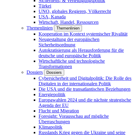
Sicherheits- & Verteidigungspolitik
Türkei
UNO, globales Regieren, Völkerrecht
USA, Kanada
Wirtschaft, Handel, Ressourcen
Themenlinien
Themenlinien
Kooperation im Kontext systemischer Rivalität
Neugestaltung der europäischen
Sicherheitsordnung
Autokratisierung als Herausforderung für die
deutsche und europäische Politik
Wirtschaftliche und technologische
Transformationen
Dossiers
Dossiers
Cybersicherheit und Digitalpolitik: Die Rolle des
Digitalen in der internationalen Politik
Die USA und die transatlantischen Beziehungen
Energiepolitik
Europawahlen 2024 und die nächste strategische
Agenda der EU
Flucht und Migration
Foresight: Vorausschau auf mögliche
Überraschungen
Klimapolitik
Russlands Krieg gegen die Ukraine und seine