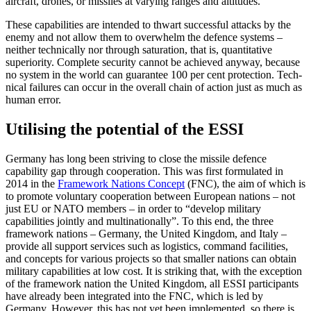
aircraft, drones, or missiles at vary­ing ranges and altitudes.
These capabilities are intended to thwart successful attacks by the
enemy and not allow them to overwhelm the defence sys­tems –
neither technically nor through saturation, that is, quantitative
superiority. Complete security cannot be achieved any­way, because
no system in the world can guarantee 100 per cent protection. Tech­
nical failures can occur in the overall chain of action just as much as
human error.
Utilising the potential of the ESSI
Germany has long been striving to close the missile defence
capability gap through co­operation. This was first formulated in
2014 in the
Framework Nations Concept
(FNC), the aim of which is
to promote voluntary cooperation between European nations – not
just EU or NATO members – in order to “develop military
capabilities jointly and multinationally”. To this end, the three
framework nations – Germany, the United Kingdom, and Italy –
provide all support services such as logistics, command facil­ities,
and concepts for various projects so that smaller nations can obtain
military capabilities at low cost. It is striking that, with the exception
of the framework nation the United Kingdom, all ESSI participants
have already been integrated into the FNC, which is led by
Germany. However, this has not yet been implemented, so there is