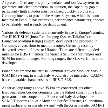
At present, Germany has partly outdated and too few systems to
guarantee sufficient protection. In addition, the capability gap at
particularly high altitudes must be closed quickly. To this end,
Germany intends to pro­cure the Arrow 3 system, which is manu­­
factured in Israel. It has promising per­for­mance parameters, appears
to be reli­able, and is ready for deployment.
Various air defence systems are currently in use in Europe’s armies.
The IRIS-T SLM (Infra-Red Imaging System-Tail/Surface
Launched Medium Range) system, devel­oped and produced in
Germany, covers short to medium ranges. Germany recently
delivered several of these to Ukraine. There are different guided
missiles for IRIS-T, namely the variants SLS for short ranges and
SLM for medium ranges. For long ranges, the SLX variant is to be
developed.
Poland has ordered the British Common Anti-air Modular Missile
(CAMM) system, in which Italy would also be interested. CAMM
has comparable characteristics to IRIS-T SLS.
As far as long ranges above 35 km are concerned, six other
European allies besides Germany use the Patriot system. In a Euro­
pean armaments cooperation, France and Italy developed the
SAMP/T system (Sol-Air Moyenne Portée/Terrestre, i.e., medium-
range surface-to-air missile system) with the Aster missile. SAMP/T