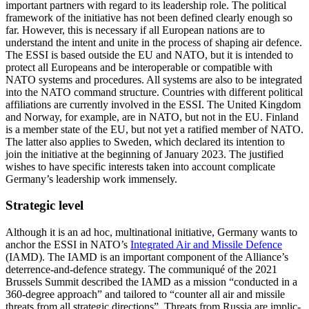
important partners with regard to its leadership role. The political
framework of the initiative has not been defined clearly enough so
far. However, this is necessary if all European nations are to
understand the intent and unite in the pro­cess of shaping air defence.
The ESSI is based outside the EU and NATO, but it is intended to
protect all Europeans and be interoperable or compatible with
NATO systems and procedures. All systems are also to be integrated
into the NATO com­mand structure. Countries with different political
affiliations are currently involved in the ESSI. The United Kingdom
and Nor­way, for example, are in NATO, but not in the EU. Finland
is a member state of the EU, but not yet a ratified member of NATO.
The latter also applies to Sweden, which declared its intention to
join the initiative at the beginning of January 2023. The jus­tified
wishes to have specific interests taken into account complicate
Germany’s leader­ship work immensely.
Strategic level
Although it is an ad hoc, multinational initiative, Germany wants to
anchor the ESSI in NATO’s
Integrated Air and Missile Defence
(IAMD). The IAMD is an important com­ponent of the Alliance’s
deterrence-and-defence strategy. The communiqué of the 2021
Brussels Summit described the IAMD as a mission “conducted in a
360-degree approach” and tailored to “counter all air and missile
threats from all strategic directions”. Threats from Russia are im­plic­