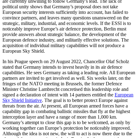
are currently unwilling to follow Germany’s lead. The lack of
political unity shows that Germany’s proposal does not take
European security interests sufficiently into account, has failed to
convince partners, and leaves many questions unanswered on the
strategic, military, industrial, and economic levels. If the ESSI is to
noticeably improve Europe’s air defence protection, Berlin must
provide answers about strategic balance, the development of the
European defence industry, and militarily effective solutions. The
acquisition of individual military capabilities will not produce a
Euro­pean Sky Shield.
In his Prague speech on 29 August 2022, Chancellor Olaf Scholz
stated that Germany intends to invest heavily in its air defence
capabilities. He sees Germany as taking a leading role. All European
partners are invited to get involved as well. Six weeks later, on the
fringes of the NATO meeting in Brussels, the former Defence
Minister Christine Lambrecht concretised this leader­ship role and
signed a declaration of intent with 14 partners entitled the
European
Sky Shield Initiative
. The goal is to better pro­tect Europe against
threats from the air. At present, all European armed forces have a
capability gap in combating ballistic mis­siles that fly at the highest
interception layer and have a range of more than 1,000 km.
Germany’s attempt to close this gap is to be welcomed, as only by
working to­gether can Europe’s protection be notice­ably improved.
Although the idea is not new, the will to act is now there due to the