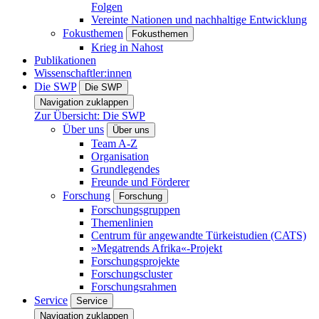
Folgen
Vereinte Nationen und nachhaltige Entwicklung
Fokusthemen
Fokusthemen
Krieg in Nahost
Publikationen
Wissenschaftler:innen
Die SWP
Die SWP
Navigation zuklappen
Zur Übersicht: Die SWP
Über uns
Über uns
Team A-Z
Organisation
Grundlegendes
Freunde und Förderer
Forschung
Forschung
Forschungsgruppen
Themenlinien
Centrum für angewandte Türkeistudien (CATS)
»Megatrends Afrika«-Projekt
Forschungsprojekte
Forschungscluster
Forschungsrahmen
Service
Service
Navigation zuklappen