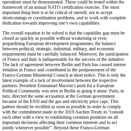
operations must be demonstrated. These could be tested with­in the
framework of an annual NATO certification exercise. The most
important thing here is to be critical of oneself, not to accept
shortcomings or coordination prob­lems, and to work with complete
dedication towards improving one’s own capabilities.
The overall equation to be solved is that the capability gap must be
closed as quickly as possible without weakening or even
jeopardising European development pro­grammes; the balance
between political, strategic, industrial, military, and economic
requirements must be carefully balanced. Moreover, the participation
of France and Italy is indispensable for the success of the initiative.
The lack of agreement between Berlin and Paris has caused intense
irri­ta­tion in France and contributed to the post­ponement of the
Franco-German Ministerial Council at short notice. This is only the
latest example of a lack of involvement between the respective
partners. President Emmanuel Macron’s push for a European
Political Community was seen in Berlin as going it alone. Paris, in
turn, directed the same accusation at the German government
because of the ESSI and the gas and elec­tricity price caps. This
pattern should be rectified as soon as possible in order to com­ply
with the commitment made in the 2019 Aachen Treaty to “consult
each other with a view to establishing common positions on all
important decisions affecting their com­mon interests and to act
jointly whenever possible”. Beyond these Franco-German