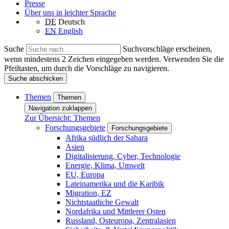
Presse
Über uns in leichter Sprache
DE
Deutsch
EN
English
Suche
Suchvorschläge erscheinen,
wenn mindestens 2 Zeichen eingegeben werden. Verwenden Sie die
Pfeiltasten, um durch die Vorschläge zu navigieren.
Suche abschicken
Themen
Themen
Navigation zuklappen
Zur Übersicht: Themen
Forschungsgebiete
Forschungsgebiete
Afrika südlich der Sahara
Asien
Digitalisierung, Cyber, Technologie
Energie, Klima, Umwelt
EU, Europa
Lateinamerika und die Karibik
Migration, EZ
Nichtstaatliche Gewalt
Nordafrika und Mittlerer Osten
Russland, Osteuropa, Zentralasien