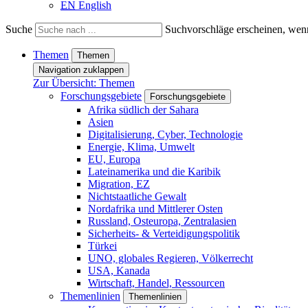
EN
English
Suche
Suchvorschläge erscheinen, wenn
Themen
Themen
Navigation zuklappen
Zur Übersicht: Themen
Forschungsgebiete
Forschungsgebiete
Afrika südlich der Sahara
Asien
Digitalisierung, Cyber, Technologie
Energie, Klima, Umwelt
EU, Europa
Lateinamerika und die Karibik
Migration, EZ
Nichtstaatliche Gewalt
Nordafrika und Mittlerer Osten
Russland, Osteuropa, Zentralasien
Sicherheits- & Verteidigungspolitik
Türkei
UNO, globales Regieren, Völkerrecht
USA, Kanada
Wirtschaft, Handel, Ressourcen
Themenlinien
Themenlinien