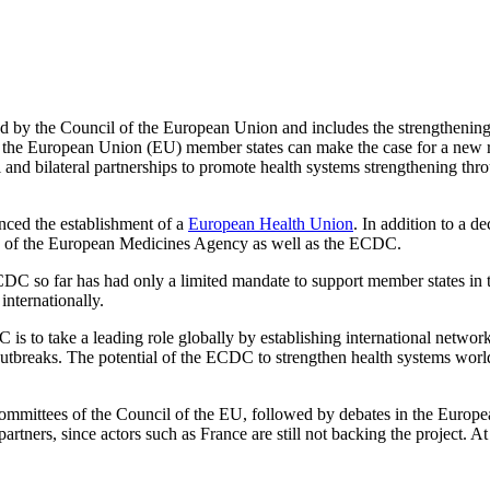
ed by the Council of the European Union and includes the strengthenin
nd the European Union (EU) member states can make the case for a new r
 and bilateral partnerships to promote health systems strengthening t
ed the establish­ment of a
European Health Union
. In addi­tion to a 
ns of the European Medicines Agency as well as the ECDC.
 so far has had only a limited mandate to support member states in the s
internationally.
 to take a leading role globally by establishing inter­national network
e outbreaks. The potential of the ECDC to strengthen health systems wor
committees of the Council of the EU, followed by debates in the Europea
ners, since actors such as France are still not backing the proj­ect. At