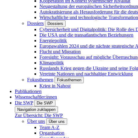
Kooperation im Kontext systemischer Rivalität
Neugestaltung der europäischen Sicherheitsordnu
Autokratisierung als Herausforderung für die deut
Wirtschaftliche und technologische Transformatio
Dossiers
Dossiers
Cybersicherheit und Digitalpolitik: Die Rolle des Di
Die USA und die transatlantischen Beziehungen
Energiepolitik
Europawahlen 2024 und die nächste strategische
Flucht und Migration
Foresight: Vorausschau auf mögliche Überraschu
Klimapolitik
Russlands Krieg gegen die Ukraine und seine Fol
Vereinte Nationen und nachhaltige Entwicklung
Fokusthemen
Fokusthemen
Krieg in Nahost
Publikationen
Wissenschaftler:innen
Die SWP
Die SWP
Navigation zuklappen
Zur Übersicht: Die SWP
Über uns
Über uns
Team A-Z
Organisation