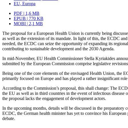
EU, Europa
PDF | 1,6 MB
EPUB | 770 KB
MOBI | 2,1 MB
The proposal for a European Health Union is currently being discuss
as well as the extension of its mandate. In light of this, the ECDC a
needed, the ECDC can seize the opportunity of expanding its regional
contributing to sustainable development and the 2030 Agenda.
In mid-November, EU Health Commissioner Stella Kyriakides announc
submitted by the European Commission comprise legis­lative revisio
Being one of the core elements of the envisaged Health Union, the ECDC
primarily focused on Europe and has played a rather insignificant role 
According to the Commission’s proposal, this shall change: The ECDC is
the EU as well as in third countries in the event of infectious diseas
the pro­posal lacks the engagement of development actors.
In the upcoming months, details will be dis­cussed in the preparatory 
ECDC, the German health minister has yet to convince his European part
debate.