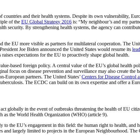
countries and their health systems. Despite its own vul­ner­ability, Eur
iple of the
EU Global Strategy 2016
is: “My neighbour’s and my partne
ealth security. By strengthening health systems, the agency can contrib
e EU more visible as partners for multilateral cooperation. The United
gh President Joe Biden announced the United States would resume its
lead
raises expectations for the EU to proactively shape global health.
e-based foreign policy. A central value of the EU’s global health polic
iginal focus on disease prevention and surveillance may also create the b
non-European partners. The United States’
Centers for Disease Control 
tuberculosis. The ECDC can build on its own expertise and offer a Euro
ct globally in the event of outbreaks threatening the health of EU citiz
such as the World Health Orga­nization (WHO) (article 9).
y to the EU’s engagement in this field: the human right to health, and hea
ses and largely limited to projects in the European Neigh­bour­hood. 