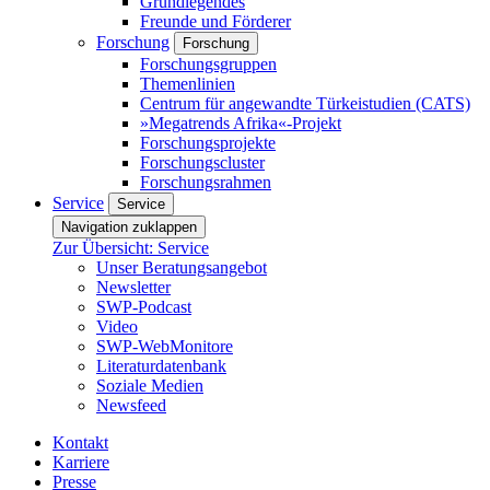
Grundlegendes
Freunde und Förderer
Forschung
Forschung
Forschungsgruppen
Themenlinien
Centrum für angewandte Türkeistudien (CATS)
»Megatrends Afrika«-Projekt
Forschungsprojekte
Forschungscluster
Forschungsrahmen
Service
Service
Navigation zuklappen
Zur Übersicht: Service
Unser Beratungsangebot
Newsletter
SWP-Podcast
Video
SWP-WebMonitore
Literaturdatenbank
Soziale Medien
Newsfeed
Kontakt
Karriere
Presse