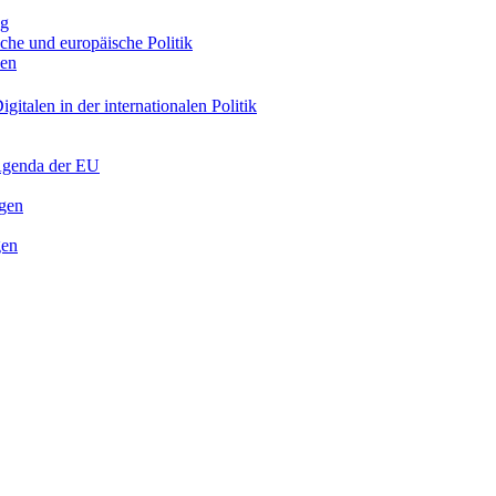
ng
sche und europäische Politik
nen
gitalen in der internationalen Politik
 Agenda der EU
ngen
gen