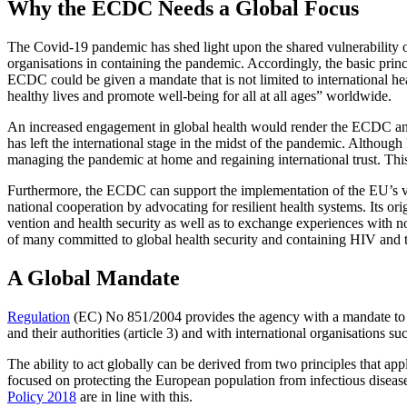
Why the ECDC Needs a Global Focus
The Covid-19 pandemic has shed light upon the shared vulnerability of 
organisations in containing the pandemic. Accordingly, the basic princ
ECDC could be given a mandate that is not lim­ited to international h
healthy lives and promote well-being for all at all ages” worldwide.
An increased engagement in global health would render the ECDC and th
has left the international stage in the midst of the pandemic. Althou
managing the pandemic at home and regaining international trust. This 
Furthermore, the ECDC can support the implementation of the EU’s valu
national cooperation by advocating for resilient health systems. Its or
vention and health security as well as to exchange experiences with 
of many committed to global health secu­ri­ty and containing HIV and 
A Global Mandate
Regulation
(EC) No 851/2004
provides the agency with a mandate to a
and their authorities (article 3) and with international organisations 
The ability to act globally can be derived from two principles that appl
focused on protecting the European popu­lation from infectious disea
Policy 2018
are in line with this.