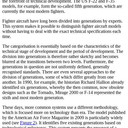
the forefront of technical development. The US F-22 and F-35
models, for example, form the so-called fifth generation, which are
currently the most modern fighters.
Fighter aircraft have long been divided into generations by experts.
This system makes it possible to distinguish fighter air­craft models
without having to deal with the exact technical specifications each
time.
The categorisation is essentially based on the characteristics of the
technical stage of development and the period of development. The
division into generations is there­fore rather sketchy and becomes
blurred at the transitions between two levels. Further­more, the
generations in question are not uniformly defined, generally
recognised standards. There are even several approaches to the
division of generations, some of which differ greatly from one
another. In 1990, for example, the historian Richard Hallion already
identified six generations, whereby the then common, now obsolete
designs such as the Tornado, Mirage 2000 or F‑14 represented the
sixth and most modern generation.
These days, more common systems use a different methodology,
which is focused more on technology than era. The model published
by the American Air Force Maga­­zine in 2009 is particularly widely
used (see
Figure 2
). It identifies five existing generations based on
technological milestones.
This system presents the prospect of a