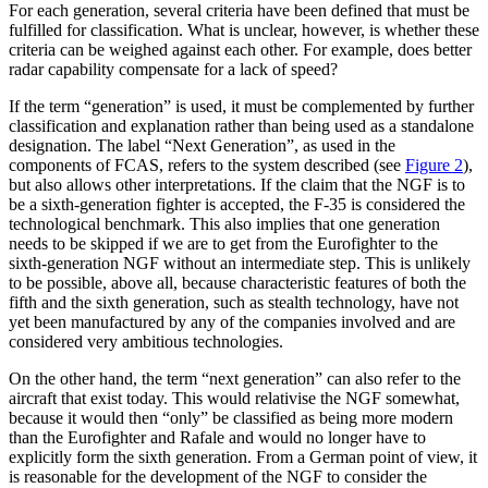
For each generation, several criteria have been defined that must be
fulfilled for classi­fication. What is unclear, however, is wheth­er these
criteria can be weighed against each other. For example, does better
radar capability compensate for a lack of speed?
If the term “generation” is used, it must be complemented by further
classification and explanation rather than being used as a standalone
designation. The label “Next Generation”, as used in the
components of FCAS, refers to the system described (see
Figure 2
),
but also allows other interpreta­tions. If the claim that the NGF is to
be a sixth-generation fighter is accepted, the F‑35 is considered the
technological bench­mark. This also implies that one generation
needs to be skipped if we are to get from the Eurofighter to the
sixth-generation NGF without an intermediate step. This is un­likely
to be possible, above all, because characteristic features of both the
fifth and the sixth generation, such as stealth tech­nology, have not
yet been manufactured by any of the companies involved and are
con­sidered very ambitious technologies.
On the other hand, the term “next gen­eration” can also refer to the
aircraft that exist today. This would relativise the NGF somewhat,
because it would then “only” be classified as being more modern
than the Eurofighter and Rafale and would no longer have to
explicitly form the sixth generation. From a German point of view, it
is reason­able for the development of the NGF to con­sider the