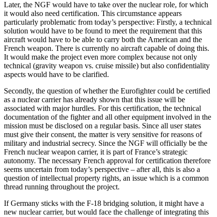
Later, the NGF would have to take over the nuclear role, for which
it would also need certification. This circumstance appears
particularly problematic from today’s per­spective: Firstly, a technical
solution would have to be found to meet the requirement that this
aircraft would have to be able to carry both the American and the
French weapon. There is currently no aircraft capable of doing this.
It would make the project even more complex because not only
technical (gravity weapon vs. cruise missile) but also confidentiality
aspects would have to be clarified.
Secondly, the question of whether the Eurofighter could be certified
as a nuclear carrier has already shown that this issue will be
associated with major hurdles. For this certification, the technical
documentation of the fighter and all other equipment involved in the
mission must be disclosed on a regular basis. Since all user states
must give their consent, the matter is very sen­sitive for reasons of
military and industrial secrecy. Since the NGF will officially be the
French nuclear weapon carrier, it is part of France’s strategic
autonomy. The necessary French approval for certification therefore
seems uncertain from today’s perspective – after all, this is also a
question of intellectual property rights, an issue which is a com­mon
thread running throughout the project.
If Germany sticks with the F-18 bridging solution, it might have a
new nuclear car­rier, but would face the challenge of inte­grating this