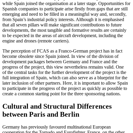
while Spain joined the organisation at a later stage. Opportuni­ties for
Spanish companies to participate arise firstly from gaps that are still
emerg­ing and need to be filled in a meaningful way and, secondly,
from Spain’s industrial policy interests. Although it is emphasised
that all seven pillars will make significant contributions to future
developments, the most tangible and formative results are cer­tainly
to be expected in the areas of aircraft development, including the
engine and drones (remote carriers).
The perception of FCAS as a Franco-Ger­man project has in fact
become obsolete since Spain joined. In view of the division of
development packages between Germany and France and the
progress of the project, this view nevertheless remains valid. One
of the central tasks for the further develop­ment of the project is the
full integration of Spain, which can also serve as a blue­print for the
later inclusion of other part­ners. Here, it is important to allow Spain
to par­ticipate in the progress of the project as quickly as possible to
create a common start­ing point for the three sponsoring nations.
Cultural and Structural Differ­ences
between Paris and Berlin
Germany has previously favoured multi­national European
cooperation for the Tornado and Eurofighter. France, on the other