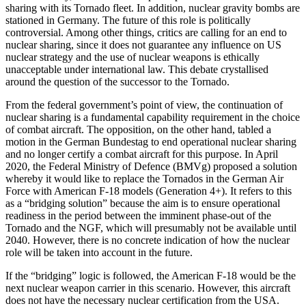
sharing with its Tornado fleet. In addition, nuclear gravity bombs are
stationed in Ger­many. The future of this role is politi­cally
controversial. Among other things, critics are calling for an end to
nuclear sharing, since it does not guarantee any influence on US
nuclear strategy and the use of nuclear weapons is ethically
unacceptable under international law. This debate crys­tallised
around the question of the suc­cessor to the Tornado.
From the federal government’s point of view, the continuation of
nuclear sharing is a fundamental capability requirement in the choice
of combat aircraft. The opposi­tion, on the other hand, tabled a
motion in the German Bundestag to end operational nuclear sharing
and no longer certify a com­bat aircraft for this purpose. In April
2020, the Federal Ministry of Defence (BMVg) pro­posed a solution
whereby it would like to replace the Tornados in the German Air
Force with American F‑18 models (Genera­tion 4+). It refers to this
as a “bridging solu­tion” because the aim is to ensure opera­tional
readiness in the period between the imminent phase-out of the
Tornado and the NGF, which will presumably not be avail­able until
2040. However, there is no con­crete indication of how the nuclear
role will be taken into account in the future.
If the “bridging” logic is followed, the American F-18 would be the
next nuclear weapon carrier in this scenario. However, this aircraft
does not have the necessary nuclear certification from the USA.