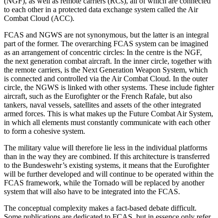
(NGF), as well as remote carriers (RCs), all of which are connected
to each other in a protected data exchange system called the Air
Combat Cloud (ACC).
FCAS and NGWS are not synonymous, but the latter is an integral
part of the for­mer. The overarching FCAS system can be imagined
as an arrangement of con­centric circles: In the centre is the NGF,
the next generation combat aircraft. In the inner circle, together with
the remote carriers, is the Next Generation Weapon System, which
is connected and controlled via the Air Combat Cloud. In the outer
circle, the NGWS is linked with other systems. These include fighter
aircraft, such as the Euro­fighter or the French Rafale, but also
tankers, naval vessels, satellites and assets of the other integrated
armed forces. This is what makes up the Future Combat Air System,
in which all elements must con­stantly communicate with each other
to form a cohesive system.
The military value will therefore lie less in the individual platforms
than in the way they are combined. If this architecture is transferred
to the Bundeswehr’s existing systems, it means that the Eurofighter
will be further developed and will continue to be operated within the
FCAS framework, while the Tornado will be replaced by an­other
system that will also have to be in­te­grated into the FCAS.
The conceptual complexity makes a fact-based debate difficult.
Some publications are dedicated to FCAS, but in essence only refer