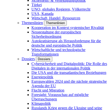
Sicherheits- & Verteidigungspolitik
Türkei
UNO, globales Regieren, Völkerrecht
USA, Kanada
Wirtschaft, Handel, Ressourcen
Themenlinien
Themenlinien
Kooperation im Kontext systemischer Rivalität
Neugestaltung der europäischen
Sicherheitsordnung
Autokratisierung als Herausforderung für die
deutsche und europäische Politik
Wirtschaftliche und technologische
Transformationen
Dossiers
Dossiers
Cybersicherheit und Digitalpolitik: Die Rolle des
Digitalen in der internationalen Politik
Die USA und die transatlantischen Beziehungen
Energiepolitik
Europawahlen 2024 und die nächste strategische
Agenda der EU
Flucht und Migration
Foresight: Vorausschau auf mögliche
Überraschungen
Klimapolitik
Russlands Krieg gegen die Ukraine und seine