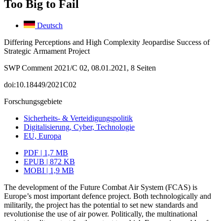
Too Big to Fail
Deutsch
Differing Perceptions and High Complexity Jeopardise Success of
Strategic Armament Project
SWP Comment 2021/C 02, 08.01.2021, 8 Seiten
doi:10.18449/2021C02
Forschungsgebiete
Sicherheits- & Verteidigungspolitik
Digitalisierung, Cyber, Technologie
EU, Europa
PDF | 1,7 MB
EPUB | 872 KB
MOBI | 1,9 MB
The development of the Future Combat Air System (FCAS) is
Europe’s most important defence project. Both technologically and
militarily, the project has the potential to set new standards and
revolutionise the use of air power. Politically, the multinational