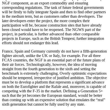
NGF component, as an export commod­ity and ensuring
corresponding regulations. The task of future federal governments
will be firstly to fully integrate Spain and then to find other partners
in the medium term, but as customers rather than developers. The
later developers enter the project, the more complex their
participation will be, because construction sites that have already
been closed would have to be reopened. The NGWS part of the
project, in particular, is further advanced than other comparable
projects in Europe, such as the British Tem­pest; further integration
efforts should not endanger this lead.
France, Spain and Germany currently do not have a fifth-generation
fighter aircraft, unlike the UK or Italy, for example. For all three
FCAS countries, the NGF is an essen­tial part of the future plans of
their air forces. Technologically, however, the idea of moving
straight from the fourth genera­tion to the sixth and setting the
benchmark is extremely challenging. Overly optimistic expectations
should be tempered, irrespec­tive of justified ambition. The objective
must be to develop a platform that repre­sents a significant advance
on both the Eurofighter and the Rafale and, moreover, is capable of
competing with the F-35 in the market. Defining a Generation 5+
such that the jet becomes the European standard, would be better
than coming up with an expensive solution that emulates the “real”
sixth generation but cannot be fully used by any state.