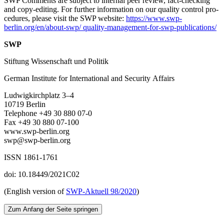
SWP Comments are subject to internal peer review, fact-checking
and copy-editing. For further information on our quality control pro­
cedures, please visit the SWP website:
https://www.swp-
berlin.org/en/about-swp/ quality-management-for-swp-publications/
SWP
Stiftung Wissenschaft und Politik
German Institute for International and Security Affairs
Ludwigkirchplatz
3–4
10719 Berlin
Telephone +49 30 880 07-0
Fax +49 30 880 07-100
www.swp-berlin.org
swp@swp-berlin.org
ISSN 1861-1761
doi: 10.18449/2021C02
(English version of
SWP‑
Aktuell
98/2020
)
Zum Anfang der Seite springen