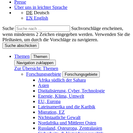
Presse
Über uns in leichter Sprache
DE
Deutsch
EN
English
Suche
Suchvorschläge erscheinen,
wenn mindestens 2 Zeichen eingegeben werden. Verwenden Sie die
Pfeiltasten, um durch die Vorschläge zu navigieren.
Suche abschicken
Themen
Themen
Navigation zuklappen
Zur Übersicht: Themen
Forschungsgebiete
Forschungsgebiete
Afrika südlich der Sahara
Asien
Digitalisierung, Cyber, Technologie
Energie, Klima, Umwelt
EU, Europa
Lateinamerika und die Karibik
Migration, EZ
Nichtstaatliche Gewalt
Nordafrika und Mittlerer Osten
Russland, Osteuropa, Zentralasien