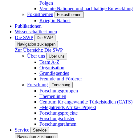
Folgen
Vereinte Nationen und nachhaltige Entwicklung
Fokusthemen
Fokusthemen
Krieg in Nahost
Publikationen
Wissenschaftler:innen
Die SWP
Die SWP
Navigation zuklappen
Zur Übersicht: Die SWP
Über uns
Über uns
Team A-Z
Organisation
Grundlegendes
Freunde und Förderer
Forschung
Forschung
Forschungsgruppen
Themenlinien
Centrum für angewandte Türkeistudien (CATS)
»Megatrends Afrika«-Projekt
Forschungsprojekte
Forschungscluster
Forschungsrahmen
Service
Service
Navigation zuklappen