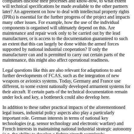
companies disclose their pro­cesses and know-how, to what extent
will technical specifications be made available to the other partners
later? An agreement on how to deal with intellectual property rights
(IPRs) is essential for the further progress of the project and impacts
many other issues. For example, how the use of the individual
components is organised will ultimately depend on this. Are
maintenance and repair work only to be carried out by the lead
manufacturer, or is access to the docu­mentation guaranteed to such
an extent that this can largely be done within the armed forces
supported by national indus­trial cooperation? If only the
manufacturer can and is permitted to carry out certain parts of the
maintenance, this might also affect operational readiness.
Legal questions like this are also relevant for adaptations to and
further developments of FCAS, such as the integration of new
weap­ons or avionics systems. Today, Germany and France use
different, to some extent nationally developed armament systems for
their aircraft. If certain parts of the tech­nical documentation remain
under lock and key, a bottleneck could also develop here.
In addition to these rather practical im­pacts of the aforementioned
legal issues, industrial policy aspects also play a particu­larly
important role. German interests in terms of national key
technologies (e.g. sen­sor technology and electronic warfare) and
French interests in maintaining national industrial strategic autonomy