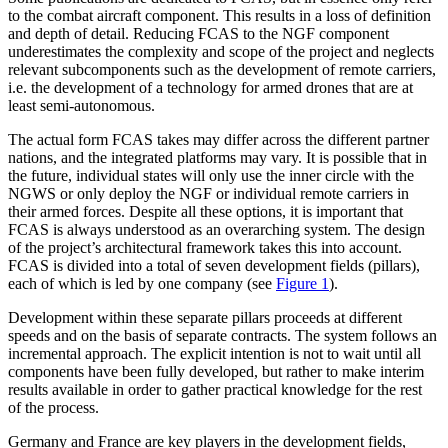
to the combat aircraft component. This results in a loss of definition
and depth of detail. Reducing FCAS to the NGF com­ponent
underestimates the complexity and scope of the project and neglects
relevant subcomponents such as the development of remote carriers,
i.e. the development of a technology for armed drones that are at
least semi-autonomous.
The actual form FCAS takes may differ across the different partner
nations, and the integrated platforms may vary. It is possible that in
the future, individual states will only use the inner circle with the
NGWS or only deploy the NGF or individual remote carriers in
their armed forces. Despite all these options, it is important that
FCAS is always understood as an overarching sys­tem. The design
of the project’s architectural framework takes this into account.
FCAS is divided into a total of seven development fields (pillars),
each of which is led by one company (see
Figure 1
).
Development within these separate pil­lars proceeds at different
speeds and on the basis of separate contracts. The system fol­lows an
incremental approach. The explicit intention is not to wait until all
components have been fully developed, but rather to make interim
results available in order to gather practical knowledge for the rest
of the process.
Germany and France are key players in the development fields,