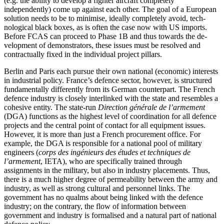
(e.g. the abil­ity to develop a fighter aircraft completely
independently) come up against each other. The goal of a European
solution needs to be to minimise, ideally completely avoid, tech­
nological black boxes, as is often the case now with US imports.
Before FCAS can pro­ceed to Phase 1B and thus towards the de­
velopment of demonstrators, these issues must be resolved and
contractually fixed in the individual project pillars.
Berlin and Paris each pursue their own national (economic) interests
in industrial policy. France’s defence sector, however, is structured
fundamentally differently from its German counterpart. The French
defence industry is closely interlinked with the state and resembles a
cohesive entity. The state-run
Direction générale de l’armement
(DGA) func­tions as the highest level of coordination for all defence
projects and the central point of contact for all equipment issues.
However, it is more than just a French pro­curement office. For
example, the DGA is responsible for a national pool of military
engineers (
corps des ingénieurs des études et tech­niques de
l’armement
, IETA), who are specifi­cally trained through
assignments in the mili­tary, but also in industry placements. Thus,
there is a much higher degree of per­meability between the army and
industry, as well as strong cultural and personnel links. The
government has no qualms about being linked with the defence
industry; on the contrary, the flow of information between
government and industry is formalised and a natural part of national