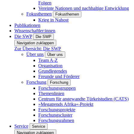
Folgen
Vereinte Nationen und nachhaltige Entwicklung
Fokusthemen
Fokusthemen
Krieg in Nahost
Publikationen
Wissenschaftler:innen
Die SWP
Die SWP
Navigation zuklappen
Zur Übersicht: Die SWP
Über uns
Über uns
Team A-Z
Organisation
Grundlegendes
Freunde und Förderer
Forschung
Forschung
Forschungsgruppen
Themenlinien
Centrum für angewandte Türkeistudien (CATS)
»Megatrends Afrika«-Projekt
Forschungsprojekte
Forschungscluster
Forschungsrahmen
Service
Service
Navigation zuklappen