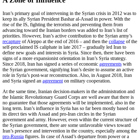
A Zone of Influence
Iran’s primary goal of intervening in the Syrian crisis in 2012 was to
keep its ally Syrian President Bashar al-Assad in power. With the
rise of the IS, fighting the terror­ists and preventing them from
advancing toward the Iranian borders was added to Iran’s list of
priorities. However, Iran’s active contribution to the Syrian army’s
recapture
of Aleppo at the end of 2016 – and then the
collapse
of the
self-proclaimed IS caliphate in late 2017 – gradually led Iran to
define new goals and interests in Syria. Since then, there have been
signs of a more expansionist orientation in Iran’s Syria strategy.
Since 2018, Iran has signed a series of economic
agreements
with
the Syrian government, signifying Iran’s desire to assume an active
role in Syria’s post-war reconstruction. Also, in August 2018, Iran
and Syria signed an
agreement
on military cooperation.
At the same time, Iranian decision-makers
in the administration and
the Islamic Revo­lutionary Guard Corps are well aware that there is
no guarantee that those agreements will be implemented, also in the
long term. Iran’s influence in Syria has so far been mostly based on
its direct ties with Assad and pro-Iran circles in the Syrian
government and army. However, even within the current structure of
the Syrian government, there are some unfavorable views toward
Iran’s presence and intervention in the country, especially among the
pro-Russia
figures. In case of Assad’s departure from power or a