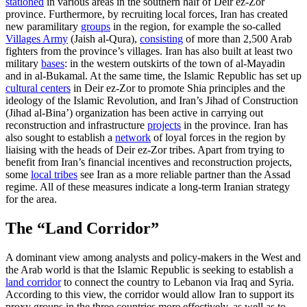
stationed
in various areas in the southern half of Deir ez-Zor
province. Furthermore, by recruiting local forces, Iran has created
new paramili­tary
groups
in the region, for example the so-called
Villages Army
(Jaish al‑Qura)
,
con­sisting
of more than 2,500 Arab
fighters from the province’s villages. Iran has also built at least two
military
bases
: in the western outskirts of the town of al‑Mayadin
and in al-Bukamal. At the same time, the Islamic Republic has set up
cultural centers
in Deir ez-Zor to promote Shia principles and
the
ideology of the Islamic Revolution, and Iran’s Jihad of Construction
(Jihad al‑Bina’) organization has been active in carrying out
reconstruction and infrastructure
projects
in
the province. Iran has
also sought to estab­lish a
network
of loyal forces in the region by
liaising with the heads of Deir ez‑Zor tribes. Apart from trying to
benefit from Iran’s financial incentives and reconstruc­tion projects,
some
local tribes
see Iran as a more reliable partner than the Assad
regime. All of these measures indicate a long-term Iranian strategy
for the area.
The “Land Corridor”
A dominant view among analysts and policy-makers in the West and
the Arab world is that the Islamic Republic is seek­ing to establish a
land corridor
to connect the country to Lebanon via Iraq and Syria.
According to this view, the corridor would allow Iran to support its
proxy groups in the three countries more effectively, as well as to