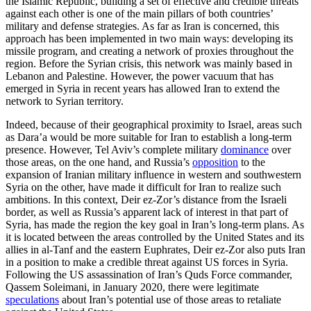
the Islamic Republic, building a set of effective and credible threats
against each other is one of the main pillars of both countries’
military and defense strategies. As far as Iran is concerned, this
approach has been implemented in two main ways: developing its
missile program, and creat­ing a network of proxies throughout the
region. Before the Syrian crisis, this net­work was mainly based in
Lebanon and Palestine. However, the power vacuum that has
emerged in Syria in recent years has allowed Iran to extend the
network to Syrian territory.
Indeed, because of their geographical proximity to Israel, areas such
as Dara’a would be more suitable for Iran to establish a long-term
presence. However, Tel Aviv’s complete military
dominance
over
those areas, on the one hand, and Russia’s
oppo­sition
to the
expansion of Iranian military influence in western and southwestern
Syria on the other, have made it difficult for Iran to realize such
ambitions. In this context, Deir ez-Zor’s distance from the Israeli
border, as well as Russia’s apparent lack of interest in that part of
Syria, has made the region the key goal in Iran’s long-term plans. As
it is located between the areas controlled by the United States and its
allies in al-Tanf and the eastern Euphrates, Deir ez-Zor also puts Iran
in a position to make a credible threat against US forces in Syria.
Following the US assassination of Iran’s Quds Force commander,
Qassem Soleimani, in January 2020, there were legitimate
speculations
about Iran’s potential use of those areas to retaliate