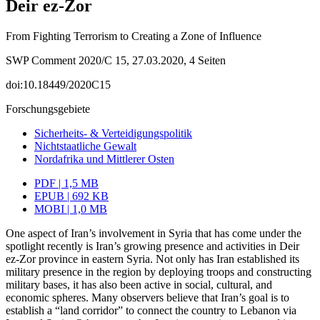
Deir ez‑Zor
From Fighting Terrorism to Creating a Zone of Influence
SWP Comment 2020/C 15, 27.03.2020, 4 Seiten
doi:10.18449/2020C15
Forschungsgebiete
Sicherheits- & Verteidigungspolitik
Nichtstaatliche Gewalt
Nordafrika und Mittlerer Osten
PDF | 1,5 MB
EPUB | 692 KB
MOBI | 1,0 MB
One aspect of Iran’s involvement in Syria that has come under the
spotlight recently is Iran’s growing presence and activities in Deir
ez-Zor province in eastern Syria. Not only has Iran established its
military presence in the region by deploying troops and constructing
military bases, it has also been active in social, cultural, and
economic spheres. Many observers believe that Iran’s goal is to
establish a “land corridor” to connect the country to Lebanon via