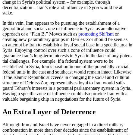
change in Syria’s political sys­tem – for example, through
decentralization – Iran’s role and influence in Syria would be at
stake.
In this vein, Iran appears to be pursuing the establishment of a
geopolitical and social zone of influence in Syria as an alter­native
approach or a “Plan B.” Moves such as
promoting Shi’ism
or
creating new para­military groups in Deir ez-Zor should be seen as
an attempt by Iran to establish a loyal social base in a specific area in
Syria. Enjoying control over such a zone of in­fluence could
guarantee Iran’s long-term interests in Syria in the face of any poten­
tial challenges. For example, if a federal system were to be
established in Syria, Iran’s position in one of the potentially crucial
federal units in the east and south­east would remain intact. Likewise,
if the Islamic Republic succeeds in changing the social and cultural
structure of Deir ez-Zor, representatives loyal to Iran would safe­
guard Tehran’s interests in a potential par­liamentary system in Syria.
Having a spe­cific zone of influence could also provide Iran with a
valuable bargaining chip in negotiations for the future of Syria.
An Extra Layer of Deterrence
Although Iran and Israel have never engaged in a direct military
confrontation in more than four decades since the estab­lishment of