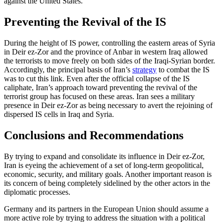
against the United States.
Preventing the Revival of the IS
During the height of IS power, controlling the eastern areas of Syria
in Deir ez-Zor and the province of Anbar in western Iraq al­lowed
the terrorists to move freely on both sides of the Iraqi-Syrian border.
Ac­cord­ingly, the principal basis of Iran’s
strategy
to combat the IS
was to cut this link. Even after the official collapse of the IS
caliphate, Iran’s approach toward pre­venting the revival of the
terrorist group has focused on these areas. Iran sees a mili­tary
presence in Deir ez-Zor as being neces­sary to avert the rejoining of
dispersed IS cells in Iraq and Syria.
Conclusions and Recommendations
By trying to expand and consolidate its influence in Deir ez-Zor,
Iran is eyeing the achievement of a set of long-term geopoliti­cal,
economic, security, and military goals. Another important reason is
its concern of being completely sidelined by the other actors in the
diplomatic processes.
Germany and its partners in the Euro­pean Union should assume a
more active role by trying to address the situation with a political