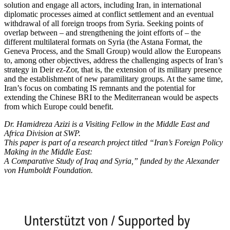
solution and engage all actors, including Iran, in international
diplomatic processes aimed at conflict settlement and
an eventual
withdrawal of all foreign troops
from Syria. Seeking points of
overlap be­tween – and strengthening the joint efforts of – the
different multilateral for
mats on Syria (the Astana Format, the
Geneva
Pro­cess, and the Small Group) would allow the Europeans
to, among other objectives, address the challenging aspects of Iran’s
strategy in Deir ez-Zor, that is, the extension of its military presence
and the estab­lishment of new paramilitary groups. At the same time,
Iran’s focus on combating IS remnants and the potential for
extending
the Chinese BRI to the Mediterranean would be aspects
from which Europe could benefit.
Dr. Hamidreza Azizi is a Visiting Fellow in the Middle East and
Africa Division at SWP.
This paper is part of a research project titled “Iran’s Foreign Policy
Making in the Middle East:
A Comparative Study of Iraq and Syria,” funded by the Alexander
von Humboldt Foundation.