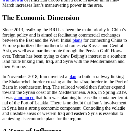
March increases Iran’s maneuvering power in the area.
The Economic Dimension
Since 2013, realizing the BRI has been the main priority in China’s
foreign policy and is aimed at facilitating commercial exchanges
between the East and the West. Initial
plans
for connecting China to
Europe prioritized the northern land routes via Russia and Central
Asia, as well as a mari­time route through the Persian Gulf. How­
ever, Tehran has been trying to draw Bei­jing’s interest to a southern
land route linking Iran, Iraq, and Syria with the Medi­terranean and
then Europe.
In November 2018, Iran unveiled a
plan
to build a railway linking
the Shalamcheh border crossing at the Iran-Iraq border to the Port of
Basra in southeastern Iraq. The railroad would then further expand
toward the Syrian coast of the Mediterranean. Also, in Spring 2019,
it was
announced
that Iran was planning to lease the container termi­
nal of the Port of Latakia. There is no doubt
that Iran’s involvement
in Syria has a strong
economic component. Controlling the vola­tile
and unstable areas of western Iraq and eastern Syria is essential to
achieving its eco­nomic plans for the region.