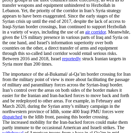
transfer weapons and equipment unhindered to Hezbollah in
Lebanon. Yet, the priority of the corridor in Iran’s Syria strategy
appears to have been exaggerated. Since the early stages of the
Syrian crisis up until the end of 2017, despite the lack of access to
Iraqi-Syrian border crossings, Iran continued to support Hezbollah
in a variety of ways, including the use of an
air corri­dor
. Meanwhile,
given the US military presence in various parts of Iraq and Syria on
the one hand, and Israel’s information superiority over both
countries on the other, a direct transfer of arms and equip­ment
through this so-called land corridor would entail serious risks.
Between 2016 and 2018, Israel
reportedly
struck Iranian targets in
Syria more than 200 times.
The importance of the al-Bukamal/ al‑Qa’im
border crossing for Iran
from the military point of view is more about facilitating the passage
of military and paramilitary forces across the Syrian-Iraqi
border.
Iran’s control over the areas on both
sides of the border makes it
easier for the
Iranian and Iran-backed forces to move back
and forth
and be redeployed to other areas. For example, in February and
March
2020, during the Syrian army’s military cam
paign in the
northwestern province of Idlib, some 400 Iraqi PMU forces were
dispatched
to the Idlib front, passing this border crossing.
The increased mobility for the Iran-backed forces could make them
partly immune to the occasional American and Israeli strikes. The
withdrawal
of American troops from a base in al-Qa’im in mid-