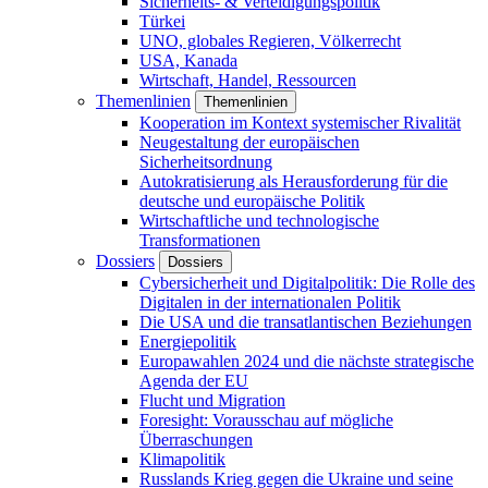
Sicherheits- & Verteidigungspolitik
Türkei
UNO, globales Regieren, Völkerrecht
USA, Kanada
Wirtschaft, Handel, Ressourcen
Themenlinien
Themenlinien
Kooperation im Kontext systemischer Rivalität
Neugestaltung der europäischen
Sicherheitsordnung
Autokratisierung als Herausforderung für die
deutsche und europäische Politik
Wirtschaftliche und technologische
Transformationen
Dossiers
Dossiers
Cybersicherheit und Digitalpolitik: Die Rolle des
Digitalen in der internationalen Politik
Die USA und die transatlantischen Beziehungen
Energiepolitik
Europawahlen 2024 und die nächste strategische
Agenda der EU
Flucht und Migration
Foresight: Vorausschau auf mögliche
Überraschungen
Klimapolitik
Russlands Krieg gegen die Ukraine und seine