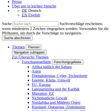
Presse
Über uns in leichter Sprache
DE
Deutsch
EN
English
Suche
Suchvorschläge erscheinen,
wenn mindestens 2 Zeichen eingegeben werden. Verwenden Sie die
Pfeiltasten, um durch die Vorschläge zu navigieren.
Suche abschicken
Themen
Themen
Navigation zuklappen
Zur Übersicht: Themen
Forschungsgebiete
Forschungsgebiete
Afrika südlich der Sahara
Asien
Digitalisierung, Cyber, Technologie
Energie, Klima, Umwelt
EU, Europa
Lateinamerika und die Karibik
Migration, EZ
Nichtstaatliche Gewalt
Nordafrika und Mittlerer Osten
Russland, Osteuropa, Zentralasien