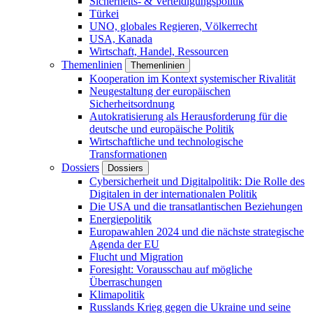
Sicherheits- & Verteidigungspolitik
Türkei
UNO, globales Regieren, Völkerrecht
USA, Kanada
Wirtschaft, Handel, Ressourcen
Themenlinien
Themenlinien
Kooperation im Kontext systemischer Rivalität
Neugestaltung der europäischen
Sicherheitsordnung
Autokratisierung als Herausforderung für die
deutsche und europäische Politik
Wirtschaftliche und technologische
Transformationen
Dossiers
Dossiers
Cybersicherheit und Digitalpolitik: Die Rolle des
Digitalen in der internationalen Politik
Die USA und die transatlantischen Beziehungen
Energiepolitik
Europawahlen 2024 und die nächste strategische
Agenda der EU
Flucht und Migration
Foresight: Vorausschau auf mögliche
Überraschungen
Klimapolitik
Russlands Krieg gegen die Ukraine und seine