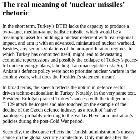
The real meaning of ‘nuclear missiles’
rhetoric
In the short term, Turkey’s DTIB lacks the capacity to produce a
two-stage, medium-range ballistic missile, which would be a
meaningful asset for building a nuclear deterrent with real regional
impact, and arm it with an advanced, miniaturised nuclear warhead.
Besides, any serious vio­lations of the non-proliferation regimes, to
which Turkey has committed itself, might lead to devastating
economic repercussions and possibly the collapse of Turkey’s peace­
ful nuclear energy plans, labelling it an unacceptable risk. So, if
Ankara’s defence policy were not to prioritise nuclear warfare in the
coming years, what does the Presi­dent’s statement mean?
In broad terms, the speech reflects the upturn in defence sector-
driven techno-nationalism in Turkey. Notably, in the very same text,
President Erdoğan praised Tur­key’s success with the indigenous
T‑129 attack helicopter and also touched on the example of the
decline of the Czech defence industry as a result of ‘naïve’
paralogies, probably referring to the Vaclav Havel administration’s
policies during the post-Cold War period.
Secondly, the discourse reflects the Turk­ish administration’s uneasy
stance on the global security architecture. Only minutes after the