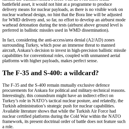
battlefield asset, it would not hint at a programme to produce
delivery means for nuclear payloads, as there is no visible work on
nuclear warhead design, no hint that the Bora line will be adjusted
for WMD delivery and, so far, no effort to develop an airburst mode
warhead detonation during the tests (airburst above ground level is
pre­ferred in ballistic missiles used in WMD dissemination).
In fact, considering the anti-access/area denial (A2/AD) zones
surrounding Turkey, which pose an immense threat to manned
aircraft, Ankara’s decision to invest in high-precision ballistic missile
capabilities for
conventional roles, coupled with unmanned
aerial
platforms with higher payloads, makes perfect sense.
The F-35 and S-400: a wildcard?
The F‑35 and the S‑400 remain mutually exclusive defence
procurements for Ankara for political and military-technical reasons.
Interestingly, this conundrum might have
an indirect effect on
Turkey’s role in NATO’s
tactical nuclear posture, and relatedly, the
Turkish administration’s strategic push for nuclear capabilities.
Available literature shows that while the Turkish Air Force had
nuclear certified platforms during the Cold War within the NATO
framework, its pres­ent doctrinal order of battle does not feature such
a role.