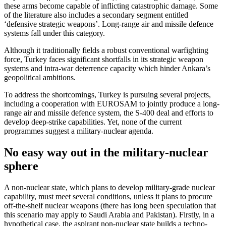
these arms become capable of inflicting catastrophic damage. Some
of the literature also in­cludes a secondary segment entitled
‘defensive strategic weapons’. Long-range air and missile defence
systems fall under this category.
Although it traditionally fields a robust conventional warfighting
force, Turkey faces significant shortfalls in its strategic weapon
systems and intra-war deterrence capacity which hinder Ankara’s
geopolitical ambitions.
To address the shortcomings, Turkey is pur­suing several projects,
including a co­operation with EUROSAM to jointly pro­duce a long-
range air and missile defence system, the S‑400 deal and efforts to
devel­op deep-strike capabilities. Yet, none of the current
programmes suggest a military-nuclear agenda.
No easy way out in the military‑nuclear
sphere
A non-nuclear state, which plans to devel­op military-grade nuclear
capability, must meet several conditions, unless it plans to procure
off-the-shelf nuclear weapons (there has long been speculation that
this scenario may apply to Saudi Arabia and Pakistan). Firstly, in a
hypothetical case, the aspirant non-nuclear state builds a tech­no-