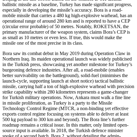
ballistic missile as a baseline, Turkey has made significant progress,
especially in developing the mis­sile’s accuracy. Bora is a road-
mobile missile that carries a 480 kg high-explosive war­head, has an
operational range of around 280 km and is reported to have a CEP
(cir­cular error probable) of 50 metres. Notably, ROKETSAN, the
primary manufacturer of the weapon system, claims Bora’s CEP is
as small as 10 metres or even less. If true, this would make the
missile one of the most precise in its class.
Bora saw its combat debut in May 2019 during Operation Claw in
Northern Iraq. Its maiden operational launch was widely publicised
in the Turkish press, showcasing yet another milestone for Turkey’s
burgeon­ing defence industries. After all, a road-mobile (enables
better survivability on the battleground), solid-fuel (minimises the
launch-cycle, supporting launch at short notice) tactical ballistic
missile, carrying half a ton of high-explosive warhead with precision
strike capability within 280 kilo­metres represents a game-changer
for Turkish military operations. Now, Ankara must walk a fine line
in missile proliferation, as Turkey is a party to the Missile
Technology Control Regime (MTCR, a non-binding yet effective
exports control regime focusing on systems able to deliver at least
500 kg payload to 300 km and beyond). The Bora line’s further
roadmap remains a critical issue. In this matter, only limited open-
source input is available. In 2018, the Turkish defence minister
spoke of a second batch, Bora 2, without detailing the admin­