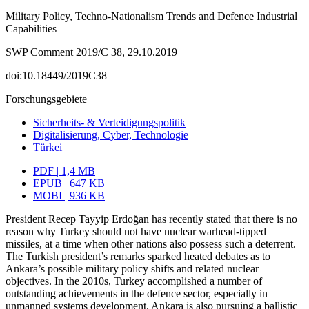
Military Policy, Techno-Nationalism Trends and Defence Industrial
Capabilities
SWP Comment 2019/C 38, 29.10.2019
doi:10.18449/2019C38
Forschungsgebiete
Sicherheits- & Verteidigungspolitik
Digitalisierung, Cyber, Technologie
Türkei
PDF | 1,4 MB
EPUB | 647 KB
MOBI | 936 KB
President Recep Tayyip Erdoğan has recently stated that there is no
reason why Tur­key should not have nuclear warhead-tipped
missiles, at a time when other nations also possess such a deterrent.
The Turkish president’s remarks sparked heated debates as to
Ankara’s possible military policy shifts and related nuclear
objectives. In the 2010s, Turkey accomplished a number of
outstanding achievements in the defence sector, especially in
unmanned systems development. Ankara is also pursuing a ballistic