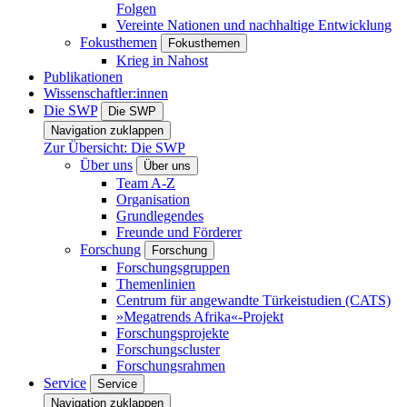
Folgen
Vereinte Nationen und nachhaltige Entwicklung
Fokusthemen
Fokusthemen
Krieg in Nahost
Publikationen
Wissenschaftler:innen
Die SWP
Die SWP
Navigation zuklappen
Zur Übersicht: Die SWP
Über uns
Über uns
Team A-Z
Organisation
Grundlegendes
Freunde und Förderer
Forschung
Forschung
Forschungsgruppen
Themenlinien
Centrum für angewandte Türkeistudien (CATS)
»Megatrends Afrika«-Projekt
Forschungsprojekte
Forschungscluster
Forschungsrahmen
Service
Service
Navigation zuklappen