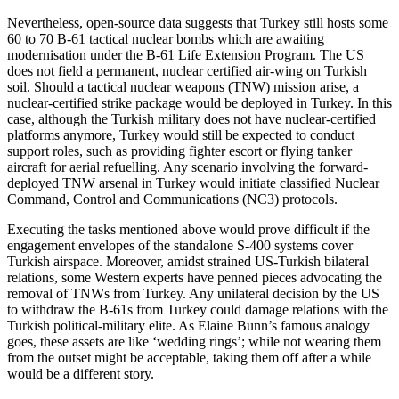
Nevertheless, open-source data suggests that Turkey still hosts some
60 to 70 B‑61 tactical nuclear bombs which are awaiting
modernisation under the B‑61 Life Exten­sion Program. The US
does not field a per­manent, nuclear certified air-wing on Turk­ish
soil. Should a tactical nuclear weapons (TNW) mission arise, a
nuclear-certified strike package would be deployed in Tur­key. In this
case, although the Turkish military does not have nuclear-certified
platforms anymore, Turkey would still be expected to conduct
support roles, such as providing fighter escort or flying tanker
aircraft for aerial refuelling. Any scenario involving the forward-
deployed TNW arsenal in Turkey would initiate classified Nuclear
Command, Control and Communications (NC3) protocols.
Executing the tasks mentioned above would prove difficult if the
engagement envelopes of the standalone S‑400 systems cover
Turkish airspace. Moreover, amidst strained US-Turkish bilateral
relations, some Western experts have penned pieces advocating the
removal of TNWs from Turkey. Any unilateral decision by the US
to withdraw the B‑61s from Turkey could damage relations with the
Turkish political-military elite. As Elaine Bunn’s famous analogy
goes, these assets are like ‘wedding rings’; while not wearing them
from the outset might be acceptable, taking them off after a while
would be a different story.