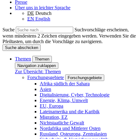
Presse
Über uns in leichter Sprache
DE
Deutsch
EN
English
Suche
Suchvorschläge erscheinen,
wenn mindestens 2 Zeichen eingegeben werden. Verwenden Sie die
Pfeiltasten, um durch die Vorschläge zu navigieren.
Suche abschicken
Themen
Themen
Navigation zuklappen
Zur Übersicht: Themen
Forschungsgebiete
Forschungsgebiete
Afrika südlich der Sahara
Asien
Digitalisierung, Cyber, Technologie
Energie, Klima, Umwelt
EU, Europa
Lateinamerika und die Karibik
Migration, EZ
Nichtstaatliche Gewalt
Nordafrika und Mittlerer Osten
Russland, Osteuropa, Zentralasien