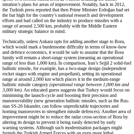
istration’s plans for areas of improvement. Notably, back in 2012,
the Turkish press reported that then Prime Minister Erdoğan had set
the bar high for the country’s national research and development
efforts and had called on the industry to produce missiles with a
range of around 2,500 km, probably with the Middle Eastern
military strategic balance in mind.
Technically, unless Ankara opts for adding another stage to Bora,
which would mark a burdensome difficulty in terms of know-how
and defence economics, it would be safe to assume that the Bora
family will remain a short-range system (meaning an operational
range of less than 1,000 km). In comparison, Iran’s Sejjil 2 solid-fuel
bal­listic missile, for example, has a two-stage design (independent
rocket stages with engine and propellant), setting its operational
range at around 2,000 km which places it in the medium-range
ballistic missile category
(operational range between 1,000 km and
3,000 km)
.
An educated guess suggests that Turkey would focus on
mini­mising the launch-cycle and boosting their precision and
manoeuvrability (new gen­eration ballistic missiles, such as the Rus­
sian SS‑26 Iskander, can follow unpredictable trajectories and
homing manoeuvres to strengthen missile defences). Another area of
improvement might be to reduce the radar cross-section of Bora by
altering its design to prevent it being easily detected by early
warning systems. Although such modernisation packages might
furnish the Turkish Armed Forces with an even more lethal