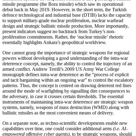
missile programme (the Bora missile) which saw its operational
debut back in May 2019. However, in the short term, the Turkish
defence technological and in­dus­trial base (DTIB) lacks the capacity
to support military-grade nuclear proliferation, nuclear warhead
design and strategic ballistic missile production. More importantly,
present indicators suggest no backtrack from Turkey’s non-
proliferation commitments. Rather, the ‘nuclear missile’ rhetoric
essentially highlights Ankara’s geo­political worldview.
One cannot grasp the importance of stra­tegic weapons for regional
powers without developing a good understanding of the intra-war
deterrence concept, namely, the ability to control the trajectory of an
armed conflict. Andrew Terrill’s 2009 US Army War College
monograph defines intra-war deterrence as the “process of explicit
and tacit bargaining within an ongoing war” to control the escalatory
patterns. Thus, the concept is centred on drawing deterrent red lines
around the mode of warfighting by signalling dire consequences to
the adver­sary, in case it crosses certain thresholds. The essential
instruments of maintaining intra-war deterrence are strategic weapon
systems, namely, weapons of mass destruc­tion (WMD) along with
ballistic missiles as the most convenient means of delivery.
On a separate note, as techno-scientific developments enable new
capabilities over time, one could consider additional arms
(i.e. AI-
empowered offensive cyber agents)
, to be strategic weapons, should