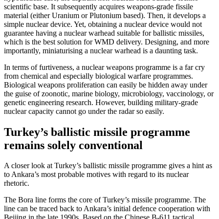
scientific base. It subsequently acquires weapons-grade fissile
material (either Ura­nium or Plutonium based). Then, it devel­ops a
simple nuclear device. Yet, obtaining a nuclear device would not
guarantee having a nuclear warhead suitable for bal­listic missiles,
which is the best solution for WMD delivery. Designing, and more
im­portantly, miniaturising a nuclear warhead is a daunting task.
In terms of furtiveness, a nuclear weap­ons programme is a far cry
from chemical and especially biological warfare programmes.
Biological weapons proliferation can easily be hidden away under
the guise of zoonotic, marine biology, microbiology, vaccinology, or
genetic engineering research. However, building military-grade
nuclear capacity cannot go under the radar so easily.
Turkey’s ballistic missile programme
remains solely conventional
A closer look at Turkey’s ballistic missile programme gives a hint as
to Ankara’s most probable motives with regard to its nuclear
rhetoric.
The Bora line forms the core of Turkey’s missile programme. The
line can be traced back to Ankara’s initial defence cooperation with
Beijing in the late 1990s. Based on the Chinese B-611 tactical