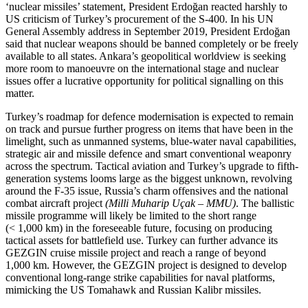
‘nuclear missiles’ statement, Presi­dent Erdoğan reacted harshly to
US criti­cism of Turkey’s procurement of the S‑400. In his UN
General Assembly address in Sep­tember 2019, President Erdoğan
said that nuclear weapons should be banned com­pletely or be freely
available to all states. Ankara’s geopolitical worldview is seeking
more room to manoeuvre on the international stage and nuclear
issues offer a lucra­tive opportunity for political signalling on this
matter.
Turkey’s roadmap for defence modernisation is expected to remain
on track and pursue further progress on items that have been in the
limelight, such as unmanned systems, blue-water naval capabilities,
stra­tegic air and missile defence and smart con­ventional weaponry
across the spectrum. Tactical aviation and Turkey’s upgrade to fifth-
generation systems looms large as the biggest unknown, revolving
around the F‑35 issue, Russia’s charm offensives and the national
combat aircraft project
(Milli Muharip Uçak – MMU)
. The ballistic
missile programme will likely be limited to the short range
(< 1,000 km) in the foreseeable future, focusing on producing
tactical assets for battlefield use. Turkey can further ad­vance its
GEZGIN cruise missile project and reach a range of beyond
1,000 km. How­ever, the GEZGIN project is designed to de­velop
conventional long-range strike capa­bilities for naval platforms,
mimicking the US Tomahawk and Russian Kalibr missiles.