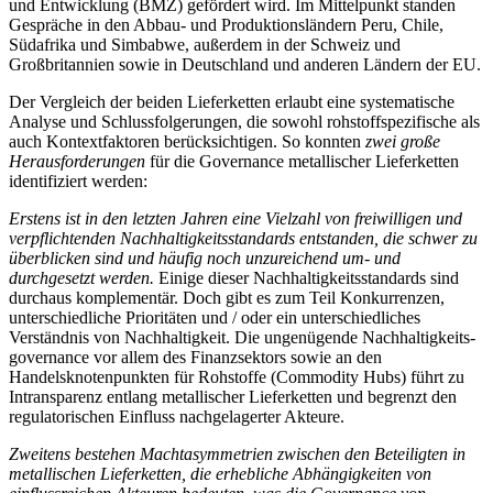
und Ent­wicklung (BMZ) gefördert wird. Im Mittelpunkt stan­den
Gespräche in den Abbau- und Produktionsländern Peru, Chile,
Südafrika und Simbabwe, außerdem in der Schweiz und
Großbritannien sowie in Deutschland und anderen Ländern der EU.
Der Vergleich der beiden Lieferketten erlaubt eine systematische
Analyse und Schlussfolgerungen, die sowohl rohstoffspezifische als
auch Kontextfaktoren berücksichtigen. So konnten
zwei große
Herausforderungen
für die Governance metallischer Lieferketten
iden­tifiziert werden:
Erstens ist in den letzten Jahren eine Vielzahl von freiwilli
gen und
verpflichtenden Nachhaltig­keits­standards entstanden,
die schwer zu
überblicken sind und häufig noch unzureichend um- und
durchgesetzt werden.
Einige dieser Nachhaltigkeits­standards sind
durchaus komplementär. Doch gibt es zum Teil Konkurrenzen,
unterschiedliche Prio­ritäten und
/
oder ein unterschiedliches
Verständnis von Nachhaltigkeit. Die ungenügende Nachhaltigkeits­
governance vor allem des Finanzsektors sowie an den
Handelsknotenpunkten für Rohstoffe (Commodity Hubs) führt zu
Intransparenz entlang metallischer Lieferketten und begrenzt den
regulatorischen Ein­fluss nachgelagerter Akteure.
Zweitens bestehen Machtasymmetrien zwischen den Betei­lig­ten in
metal­lischen Lieferketten, die erhebliche Abhängigkeiten von