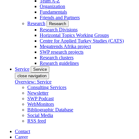
Team A-Z
Organization
Fundamentals
Friends and Partners
Research
Research
Research Divisions
Horizontal Topics Working Groups
Centre for Applied Turkey Studies (CATS)
Megatrends Afrika project
SWP research projects
Research clusters
Research guidelines
Service
Service
close navigation
Overview: Service
Consulting Services
Newsletter
SWP Podcast
WebMonitors
Bibliographic Database
Social Media
RSS feed
Contact
Career