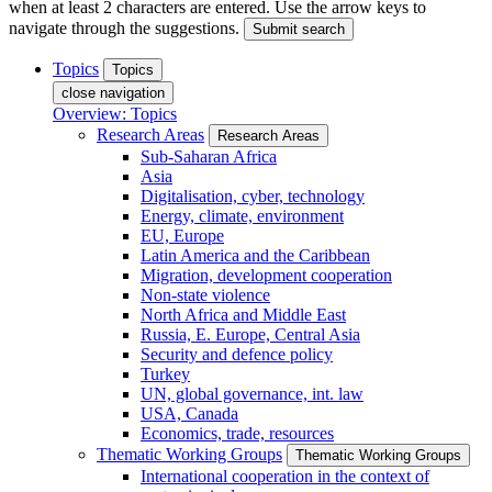
when at least 2 characters are entered. Use the arrow keys to
navigate through the suggestions.
Submit search
Topics
Topics
close navigation
Overview: Topics
Research Areas
Research Areas
Sub-Saharan Africa
Asia
Digitalisation, cyber, technology
Energy, climate, environment
EU, Europe
Latin America and the Caribbean
Migration, development cooperation
Non-state violence
North Africa and Middle East
Russia, E. Europe, Central Asia
Security and defence policy
Turkey
UN, global governance, int. law
USA, Canada
Economics, trade, resources
Thematic Working Groups
Thematic Working Groups
International cooperation in the context of