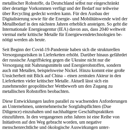
metallischer Rohstoffe, da Deutschland selbst nur eingeschränkt
über derartige Vorkommen verfügt und der Bedarf nur teilweise
über Recycling gedeckt werden kann. Für den Ausbau der
Digitalisierung sowie für die Energie- und Mobilitätswende wird der
Metall­bedarf in den nächsten Jahren erheblich an­steigen. So geht die
Internationale Energieagentur (IEA) davon aus, dass 2040 weltweit
viermal mehr kritische Metalle für Energiewende­technologien be­
nötigt werden als heute.
Seit Beginn der Covid‑19-Pandemie haben sich die strukturellen
Versorgungsrisiken in Lieferketten er­höht. Darüber hinaus gefährdet
der russische Angriffs­krieg gegen die Ukraine nicht nur die
Versorgung mit Nahrungsmitteln und Energierohstoffen, sondern
auch mit Metallen, beispielsweise Nickel. Hinzu kommt eine große
Unsicherheit mit Blick auf China – einen zentralen Akteur in den
Lieferketten vieler kritischer Metalle. Aktuell lässt sich ein
zunehmender geopoliti­scher Wettbewerb um den Zugang zu
metallischen Rohstoffen beobachten.
Diese Entwicklungen laufen parallel zu wachsenden Anforderungen
an Unternehmen, unternehme­rische Sorgfaltspflichten (Due
Diligence) einzuhalten und nachhaltigere Geschäftspraktiken
einzuführen. In den vergangenen zehn Jahren ist eine Reihe von
Initiativen auf den Weg gebracht worden, um nega­tive
menschenrechtliche und ökologische Auswirkungen unter­