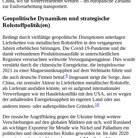
China, wo sie weiter­verarbeitet werden – ins europäische Zielland
zur Endverarbeitung transportiert.
Geopolitische Dynamiken und strategische
Rohstoffpolitik(en)
Bedingt durch vielfältige geopolitische Disruptionen unterlagen
Lieferketten von metallischen Rohstoffen in den vergangenen
Jahren erheblichen Störungen. Die Covid‑19-Pandemie und die
damit verbundenen Produktionsausfälle in unterschiedlichen
Regionen verursachten weltweite Versorgungsengpässe. Dies wurde
verstärkt durch die chinesische Energiekrise, die beispielsweise
2021 zu einer Magnesiumknappheit auf dem Weltmarkt führte und
9
die auch deutsche Firmen betraf.
Insgesamt steigt die Sorge, dass
China, ein zentraler Akteur in Lieferketten metallischer Roh­stoffe,
als Lieferant ausfallen könnte, sei es aufgrund internationaler
Verwerfungen wie im Handelskonflikt mit den USA, sei es wegen
der anhaltenden Energieknappheit im eigenen Land oder aus
10
anderen innen- oder außenpolitischen Gründen.
Der russische Angriffskrieg gegen die Ukraine bringt weitere
Verschiebungen auf den globalen Märkten mit sich, weil Russland
als wichtiger Exporteur für Metalle wie Nickel und Palladium ein
politisches und ökonomisches Risiko geworden ist. Im Jahr 2020