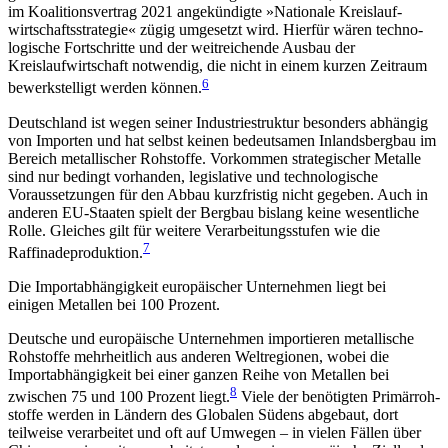
im Koalitionsvertrag 2021 angekündigte »Nationale Kreis­lauf­
wirtschaftsstrategie« zügig umgesetzt wird. Hier­für wären tech­no­
logische Fortschritte und der weit­reichende Ausbau der
Kreislaufwirtschaft notwendig, die nicht in einem kurzen Zeitraum
6
bewerkstelligt werden können.
Deutschland ist wegen seiner Industriestruktur besonders abhängig
von Importen und hat selbst keinen bedeutsamen Inlandsbergbau im
Bereich metallischer Rohstoffe. Vorkommen strategischer Metalle
sind nur bedingt vorhanden, legislative und technologische
Voraussetzungen für den Abbau kurzfristig nicht gegeben. Auch in
anderen EU-Staa­ten spielt der Bergbau bislang keine wesentliche
Rolle. Gleiches gilt für weitere Verarbeitungsstufen wie die
7
Raffinadeproduktion.
Die Importabhängigkeit europäischer Unternehmen liegt bei
einigen Metallen bei 100 Prozent.
Deutsche und europäische Unternehmen importieren metallische
Rohstoffe mehrheitlich aus anderen Weltregionen, wobei die
Importabhängigkeit bei einer ganzen Reihe von Metallen bei
8
zwischen 75 und 100 Prozent liegt.
Viele der benötigten Primär­roh­
stoffe werden in Ländern des Globalen Südens ab­gebaut, dort
teilweise verarbeitet und oft auf Um­wegen – in vielen Fällen über