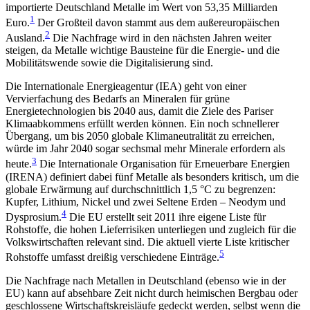
importierte Deutschland Metalle im Wert von 53,35 Milliarden
1
Euro.
Der Großteil davon stammt aus dem außereuropäischen
2
Ausland.
Die Nachfrage wird in den nächsten Jahren weiter
steigen, da Metalle wichtige Bausteine für die Energie- und die
Mobilitätswende sowie die Digitalisierung sind.
Die Internationale Energieagentur (IEA) geht von einer
Vervierfachung des Bedarfs an Mineralen für grüne
Energietechnologien bis 2040 aus, damit die Ziele des Pariser
Klimaabkommens erfüllt werden können. Ein noch schnellerer
Übergang, um bis 2050 globale Klimaneutralität zu erreichen,
würde im Jahr 2040 sogar sechsmal mehr Minerale erfordern als
3
heute.
Die Internationale Organisation für Erneuerbare Energien
(IRENA) definiert dabei fünf Metalle als besonders kritisch, um die
globale Erwärmung auf durchschnittlich 1,5
°C zu begrenzen:
Kupfer, Lithium, Nickel und zwei Seltene Erden –
Neodym und
4
Dys­prosium
.
Die EU erstellt seit 2011 ihre eigene Liste für
Rohstoffe, die hohen Lieferrisiken unterliegen und zugleich für die
Volkswirtschaften relevant sind. Die aktuell vierte Liste kritischer
5
Rohstoffe umfasst dreißig verschiedene Einträge.
Die Nachfrage nach Metallen in Deutschland (ebenso wie in der
EU) kann auf absehbare Zeit nicht durch heimischen Bergbau oder
geschlossene Wirt­schaftskreisläufe gedeckt werden, selbst wenn die