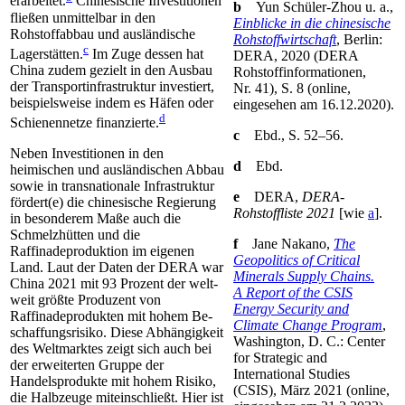
erarbei­tet.
Chinesische Investitionen
b
Yun Schüler-Zhou u.
a.,
fließen unmittelbar in den
Einblicke in die chinesische
Rohstoffabbau und ausländische
Rohstoff­wirtschaft
, Berlin:
c
Lagerstätten.
Im Zuge dessen hat
DERA, 2020 (DERA
China zudem gezielt in den Ausbau
Rohstoffinformationen,
der Transport­infra­struktur investiert,
Nr. 41), S. 8 (online,
beispielsweise indem es Häfen oder
eingesehen am 16.12.2020).
d
Schienennetze finanzierte.
c
Ebd., S. 52–56.
Neben Investitionen in den
d
Ebd.
heimischen und ausländischen Abbau
sowie in transnationale Infrastruktur
e
DERA,
DERA-
fördert(e) die chi­nesische Regierung
Rohstoffliste 2021
[wie
a
].
in besonderem Maße auch die
Schmelz­hütten und die
f
Jane Nakano,
The
Raffinadeproduktion im eigenen
Geopolitics of Critical
Land. Laut der Daten der DERA war
Minerals Supply Chains.
China 2021 mit 93 Prozent der welt­
A Report of the CSIS
weit größte Produzent von
Energy Security and
Raffinadeprodukten mit hohem Be­
Climate Change Program
,
schaffungsrisiko. Diese Abhängigkeit
Washington, D.
C.: Center
des Weltmarktes zeigt sich auch bei
for Strategic and
der erweiterten Gruppe der
International Studies
Handelsprodukte mit hohem Risiko,
(CSIS), März 2021 (online,
die Halbzeuge miteinschließt. Hier ist