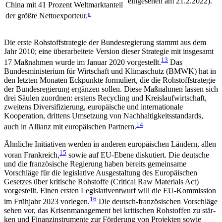
eingesehen am 21.2.2022).
China mit 41 Prozent Weltmarktanteil
e
der größte Nettoexporteur.
Die erste Rohstoffstrategie der Bundesregierung stammt aus dem
Jahr 2010; eine überarbeitete Ver­sion dieser Strategie mit insgesamt
13
17 Maßnahmen wurde im Januar 2020 vorgestellt.
Das
Bundesministerium für Wirtschaft und Klimaschutz (BMWK) hat in
den letzten Monaten Eckpunkte formuliert, die die Rohstoffstrategie
der Bundesregierung ergänzen sollen. Diese Maßnahmen lassen sich
drei Säulen zuordnen: erstens Recycling und Kreislaufwirtschaft,
zweitens Diversifizierung, europäische und inter­nationale
Kooperation, drittens Umsetzung von Nach­haltigkeitsstandards,
14
auch in Allianz mit europäischen Partnern.
Ähnliche Initiativen werden in anderen europäischen Ländern, allen
15
voran Frankreich,
sowie auf EU-Ebene diskutiert. Die deutsche
und die französische Regierung haben bereits gemeinsame
Vorschläge für die legislative Ausgestaltung des Europäischen
Gesetzes über kritische Rohstoffe (Critical Raw Ma­terials Act)
vorgestellt. Einen ersten Legislativentwurf will die EU‑Kommission
16
im Frühjahr 2023 vorlegen.
Die
deutsch-französischen Vorschläge
sehen vor, das Krisenmanagement bei kritischen Rohstoffen zu stär­
ken und Finanzinstrumente zur Förderung von Pro­jekten sowie