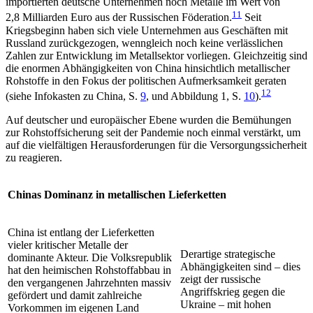
im­portierten deutsche Unternehmen noch Metalle im Wert von
11
2,8 Milliarden Euro aus der Russischen Föde­ration.
Seit
Kriegsbeginn haben sich viele Unter­nehmen aus Geschäften mit
Russland zurückgezogen, wenngleich noch keine verlässlichen
Zahlen zur Ent­wicklung im Metallsektor vorliegen. Gleichzeitig sind
die enormen Abhän­gigkeiten von China hinsichtlich metallischer
Rohstoffe in den Fokus der politischen Aufmerksamkeit geraten
12
(siehe Infokasten zu China, S.
9
, und Abbildung 1, S.
10
).
Auf deutscher und europäischer Ebene wurden die Bemühungen
zur Rohstoffsicherung seit der Pandemie noch einmal verstärkt, um
auf die vielfältigen Herausforderungen für die Versorgungssicherheit
zu reagieren.
Chinas Dominanz in metallischen Lieferketten
China ist entlang der Lieferketten
vieler kritischer Metalle der
Derartige strategische
dominante Akteur. Die Volksrepublik
Abhängigkeiten sind – dies
hat den heimischen Rohstoffabbau in
zeigt der russische
den vergangenen Jahrzehnten massiv
Angriffskrieg gegen die
geför­dert und damit zahlreiche
Ukraine – mit hohen
Vorkommen im eigenen Land