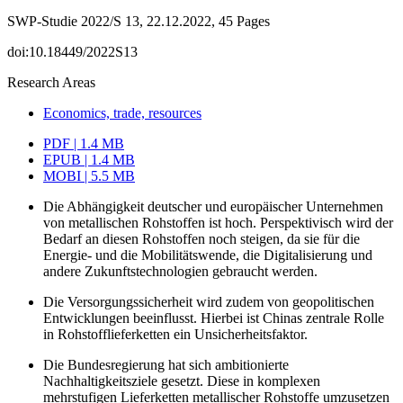
SWP-Studie 2022/S 13, 22.12.2022, 45 Pages
doi:10.18449/2022S13
Research Areas
Economics, trade, resources
PDF | 1.4 MB
EPUB | 1.4 MB
MOBI | 5.5 MB
Die Abhängigkeit deutscher und europäischer Unternehmen
von metal­lischen Rohstoffen ist hoch. Perspektivisch wird der
Bedarf an diesen Roh­stoffen noch steigen, da sie für die
Energie- und die Mobilitäts­wende, die Digitalisierung und
andere Zukunftstechnologien gebraucht werden.
Die Versorgungssicherheit wird zudem von geopolitischen
Entwicklungen beeinflusst. Hierbei ist Chinas zentrale Rolle
in Rohstofflieferketten ein Unsicherheitsfaktor.
Die Bundesregierung hat sich ambitionierte
Nachhaltigkeitsziele gesetzt. Diese in komplexen
mehrstufigen Lieferketten metallischer Rohstoffe umzusetzen