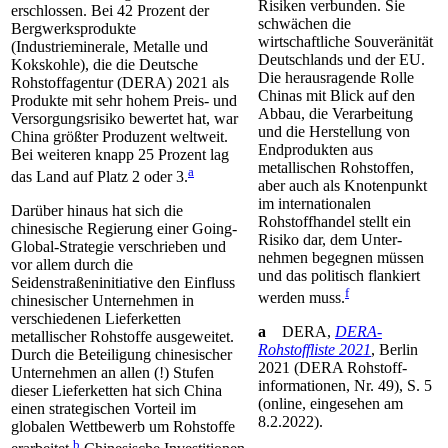
Risiken verbunden. Sie
erschlossen. Bei 42 Prozent der
schwächen die
Bergwerksprodukte
wirtschaftliche Souveränität
(Industrieminerale, Metalle und
Deutschlands und der EU.
Kokskohle), die die Deutsche
Die herausragende Rolle
Rohstoff­agentur (DERA) 2021 als
Chinas mit Blick auf den
Produkte mit sehr hohem Preis- und
Ab­bau, die Verarbeitung
Versorgungsrisiko bewertet hat, war
und die Herstellung von
China größter Produzent weltweit.
Endprodukten aus
Bei weiteren knapp 25 Prozent lag
metallischen Rohstoffen,
a
das Land auf Platz 2 oder 3.
aber auch als Knoten­punkt
im internationalen
Darüber hinaus hat sich die
Rohstoffhandel stellt ein
chinesische Regierung einer Going-
Risiko dar, dem Unter­
Global-Strategie verschrieben und
nehmen begegnen müssen
vor allem durch die
und das politisch flan­kiert
Seidenstraßeninitiative den Einfluss
f
werden muss.
chinesischer Unternehmen in
verschiedenen Lieferketten
a
DERA,
DERA-
metallischer Rohstoffe ausge­weitet.
Rohstoffliste 2021
, Berlin
Durch die Beteiligung chinesischer
2021 (DERA Rohstoff­
Unternehmen an allen (!) Stufen
informationen, Nr. 49), S. 5
dieser Lieferketten hat sich China
(online, eingesehen am
einen strate­gischen Vorteil im
8.2.2022).
globalen Wettbewerb um Rohstoffe
b