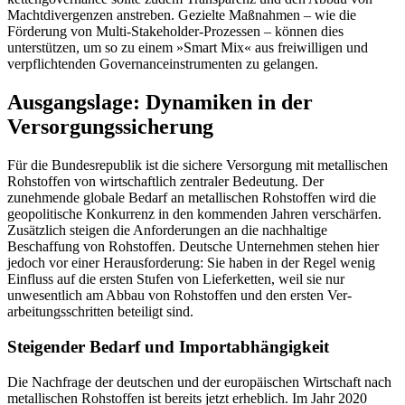
Macht­divergenzen anstreben. Gezielte Maßnahmen – wie die
Förderung von Multi-Stake­holder-Prozessen – können dies
unterstützen, um so zu einem »Smart Mix« aus freiwilligen und
verpflich­ten­den Governanceinstru­menten zu gelangen.
Ausgangslage: Dynamiken in der
Versorgungssicherung
Für die Bundesrepublik ist die sichere Versorgung mit metallischen
Rohstoffen von wirtschaftlich zent­raler Bedeutung. Der
zunehmende globale Bedarf an metallischen Rohstoffen wird die
geopolitische Konkurrenz in den kommenden Jahren verschärfen.
Zusätzlich steigen die Anforderungen an die nach­haltige
Beschaffung von Rohstoffen. Deutsche Unter­nehmen stehen hier
jedoch vor einer Herausforderung: Sie haben in der Regel wenig
Einfluss auf die ersten Stufen von Lieferketten, weil sie nur
unwesentlich am Abbau von Rohstoffen und den ersten Ver­
arbeitungsschritten beteiligt sind.
Steigender Bedarf und Import­abhängigkeit
Die Nachfrage der deutschen und der europäischen Wirtschaft nach
metallischen Rohstoffen ist bereits jetzt erheblich. Im Jahr 2020