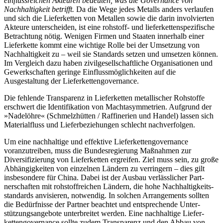
einflussreichen Akteuren bedeuten, was die Gover­
nance von
Nachhaltigkeit betrifft.
Da die Wege jedes Metalls anders verlaufen
und sich die Lieferketten von Metal­len sowie die darin involvierten
Akteure unterscheiden, ist eine rohstoff- und lieferketten­spezifische
Betrachtung nötig. Wenigen Firmen und Staaten inner­halb einer
Lieferkette kommt eine wich­tige Rolle bei der Umsetzung von
Nachhaltigkeit zu – weil sie Stan­dards setzen und umsetzen können.
Im Vergleich dazu haben zivilgesellschaftliche Organisationen und
Gewerkschaften geringe Einfluss­möglich­keiten auf die
Ausgestaltung der Lieferkettengovernance.
Die fehlende Transparenz in Lieferketten metallischer Rohstoffe
erschwert die Identifikation von Macht­asymmetrien. Aufgrund der
»Nadelöhre« (Schmelzhütten
/
Raffinerien und Handel) lassen sich
Materialfluss und Lieferbeziehungen schlecht nachverfolgen.
Um eine nachhaltige und effektive Lieferkettengovernance
voranzutreiben, muss die Bundesregierung Maßnahmen zur
Diversifizierung von Lieferketten er­greifen. Ziel muss sein, zu große
Abhängig­keiten von einzelnen Ländern zu verringern – dies gilt
insbeson­dere für China. Dabei ist der Ausbau verlässlicher Part­
nerschaften mit rohstoffreichen Ländern, die hohe Nach­haltigkeits­
standards anvisieren, notwendig. In solchen Arrangements sollten
die Bedürf­nisse der Partner beachtet und entsprechende Unter­
stützungs­angebote unterbreitet werden. Eine nachhaltige Lie­fer­
kettengovernance sollte zudem Trans­parenz und den Abbau von