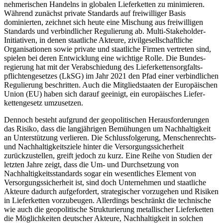
nehmerischen Handelns in globalen Lieferketten zu minimieren.
Während zunächst private Standards auf freiwilliger Basis
dominierten, zeichnet sich heute eine Mischung aus freiwilligen
Standards und verbindlicher Regulierung ab. Multi-Stakeholder-
Initiativen, in denen staatliche Akteure, zivil­gesell­schaftliche
Organisationen sowie private und staatliche Firmen vertreten sind,
spielen bei deren Ent­wicklung eine wichtige Rolle. Die Bundes­
regierung hat mit der Verabschiedung des Lieferketten­sorg­falts­
pflichtengesetzes (LkSG) im Jahr 2021 den Pfad einer verbindlichen
Regulierung beschritten. Auch die Mitgliedstaaten der Europäischen
Union (EU) haben sich darauf geeinigt, ein europäisches Liefer­
kettengesetz umzusetzen.
Dennoch besteht aufgrund der geopolitischen Her­ausforderungen
das Risiko, dass die langjährigen Be­mü­hungen um Nachhaltigkeit
an Unterstützung ver­lieren. Die Schlussfolgerung, Menschenrechts-
und Nachhaltigkeitsziele hinter die Versorgungssicherheit
zurückzustellen, greift jedoch zu kurz. Eine Reihe von Studien der
letzten Jahre zeigt, dass die Um- und Durchsetzung von
Nachhaltigkeits­standards sogar ein wesentliches Element von
Versorgungs­sicherheit ist, sind doch Unternehmen und staatliche
Akteure da­durch aufgefordert, strategischer vorzugehen und Risi­ken
in Lieferketten vorzubeugen. Allerdings be­schränkt die technische
wie auch die geopolitische Strukturierung metallischer Lieferketten
die Möglichkeiten deutscher Akteure, Nachhaltigkeit in solchen