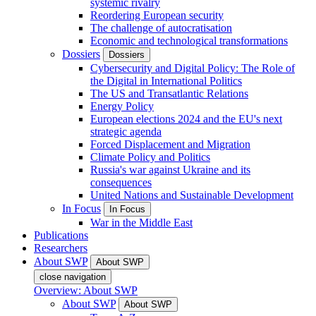
systemic rivalry
Reordering European security
The challenge of autocratisation
Economic and technological transformations
Dossiers
Dossiers
Cybersecurity and Digital Policy: The Role of
the Digital in International Politics
The US and Transatlantic Relations
Energy Policy
European elections 2024 and the EU's next
strategic agenda
Forced Displacement and Migration
Climate Policy and Politics
Russia's war against Ukraine and its
consequences
United Nations and Sustainable Development
In Focus
In Focus
War in the Middle East
Publications
Researchers
About SWP
About SWP
close navigation
Overview: About SWP
About SWP
About SWP