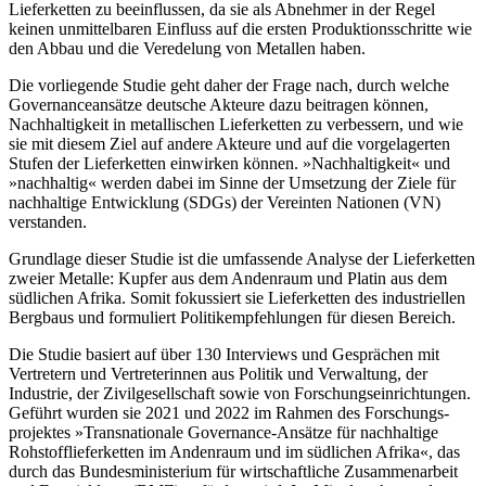
Lieferketten zu beeinflussen, da sie als Abnehmer in der Regel
keinen unmittelbaren Einfluss auf die ersten Produktionsschritte wie
den Abbau und die Veredelung von Metallen haben.
Die vorliegende Studie geht daher der Frage nach, durch welche
Governance­ansätze deutsche Akteure dazu beitragen können,
Nachhaltigkeit in metallischen Lieferketten zu verbessern, und wie
sie mit diesem Ziel auf andere Akteure und auf die vorgelagerten
Stufen der Lieferketten einwirken können. »Nachhaltig­keit« und
»nachhaltig« werden dabei im Sinne der Um­setzung der Ziele für
nachhaltige Entwicklung (SDGs) der Vereinten Nationen (VN)
verstanden.
Grundlage dieser Studie ist die umfassende Analyse der Lieferketten
zweier Metalle: Kupfer aus dem Anden­raum und Platin aus dem
südlichen Afrika. Somit fokus­siert sie Lieferketten des industriellen
Bergbaus und formuliert Politikempfehlungen für diesen Bereich.
Die Studie basiert auf über 130 Interviews und Gesprächen mit
Vertretern und Vertreterinnen aus Politik und Verwaltung, der
Industrie, der Zivilgesellschaft sowie von Forschungseinrichtungen.
Geführt wurden sie 2021 und 2022 im Rahmen des Forschungs­
projektes »Transnationale Governance-Ansätze für nachhaltige
Rohstofflieferketten im Andenraum und im südlichen Afrika«, das
durch das Bundesministe­rium für wirtschaftliche Zusammenarbeit