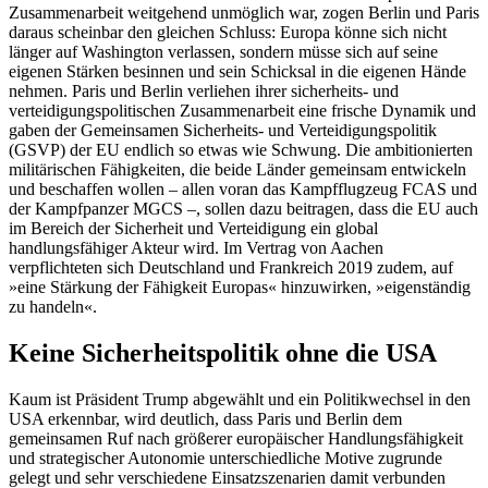
Zusammenarbeit weitgehend unmöglich war, zogen Berlin und Paris
daraus scheinbar den gleichen Schluss: Europa könne sich nicht
länger auf Washington verlassen, sondern müsse sich auf seine
eigenen Stärken besinnen und sein Schicksal in die eigenen Hände
nehmen. Paris und Berlin verliehen ihrer sicherheits- und
verteidigungspolitischen Zusammenarbeit eine frische Dynamik und
gaben der Gemeinsamen Sicherheits- und Verteidigungspolitik
(GSVP) der EU endlich so etwas wie Schwung. Die ambitionierten
militärischen Fähigkeiten, die beide Länder gemeinsam entwickeln
und beschaffen wollen – allen voran das Kampfflugzeug FCAS und
der Kampfpanzer MGCS –, sollen dazu beitragen, dass die EU auch
im Bereich der Sicherheit und Verteidigung ein global
handlungsfähiger Akteur wird. Im Vertrag von Aachen
verpflichteten sich Deutschland und Frankreich 2019 zudem, auf
»eine Stärkung der Fähigkeit Europas« hinzuwirken, »eigenständig
zu handeln«.
Keine Sicherheitspolitik ohne die USA
Kaum ist Präsident Trump abgewählt und ein Politikwechsel in den
USA erkennbar, wird deutlich, dass Paris und Berlin dem
gemeinsamen Ruf nach größerer europäischer Handlungsfähigkeit
und strategischer Autonomie unterschiedliche Motive zugrunde
gelegt und sehr verschiedene Einsatzszenarien damit verbunden