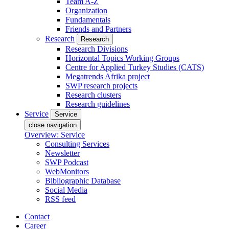
Team A-Z
Organization
Fundamentals
Friends and Partners
Research
Research
Research Divisions
Horizontal Topics Working Groups
Centre for Applied Turkey Studies (CATS)
Megatrends Afrika project
SWP research projects
Research clusters
Research guidelines
Service
Service
close navigation
Overview: Service
Consulting Services
Newsletter
SWP Podcast
WebMonitors
Bibliographic Database
Social Media
RSS feed
Contact
Career