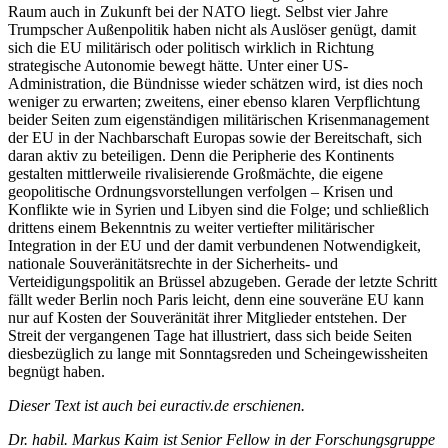
Raum auch in Zukunft bei der NATO liegt. Selbst vier Jahre
Trumpscher Außenpolitik haben nicht als Auslöser genügt, damit
sich die EU militärisch oder politisch wirklich in Richtung
strategische Autonomie bewegt hätte. Unter einer US-
Administration, die Bündnisse wieder schätzen wird, ist dies noch
weniger zu erwarten; zweitens, einer ebenso klaren Verpflichtung
beider Seiten zum eigenständigen militärischen Krisenmanagement
der EU in der Nachbarschaft Europas sowie der Bereitschaft, sich
daran aktiv zu beteiligen. Denn die Peripherie des Kontinents
gestalten mittlerweile rivalisierende Großmächte, die eigene
geopolitische Ordnungsvorstellungen verfolgen – Krisen und
Konflikte wie in Syrien und Libyen sind die Folge; und schließlich
drittens einem Bekenntnis zu weiter vertiefter militärischer
Integration in der EU und der damit verbundenen Notwendigkeit,
nationale Souveränitätsrechte in der Sicherheits- und
Verteidigungspolitik an Brüssel abzugeben. Gerade der letzte Schritt
fällt weder Berlin noch Paris leicht, denn eine souveräne EU kann
nur auf Kosten der Souveränität ihrer Mitglieder entstehen. Der
Streit der vergangenen Tage hat illustriert, dass sich beide Seiten
diesbezüglich zu lange mit Sonntagsreden und Scheingewissheiten
begnügt haben.
Dieser Text ist auch bei euractiv.de erschienen.
Dr. habil. Markus Kaim ist Senior Fellow in der Forschungsgruppe