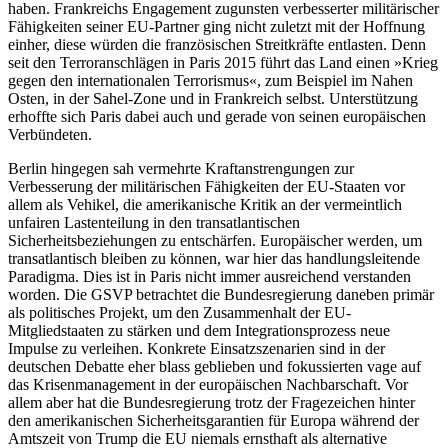
haben. Frankreichs Engagement zugunsten verbesserter militärischer
Fähigkeiten seiner EU-Partner ging nicht zuletzt mit der Hoffnung
einher, diese würden die französischen Streitkräfte entlasten. Denn
seit den Terroranschlägen in Paris 2015 führt das Land einen »Krieg
gegen den internationalen Terrorismus«, zum Beispiel im Nahen
Osten, in der Sahel-Zone und in Frankreich selbst. Unterstützung
erhoffte sich Paris dabei auch und gerade von seinen europäischen
Verbündeten.
Berlin hingegen sah vermehrte Kraftanstrengungen zur
Verbesserung der militärischen Fähigkeiten der EU-Staaten vor
allem als Vehikel, die amerikanische Kritik an der vermeintlich
unfairen Lastenteilung in den transatlantischen
Sicherheitsbeziehungen zu entschärfen. Europäischer werden, um
transatlantisch bleiben zu können, war hier das handlungsleitende
Paradigma. Dies ist in Paris nicht immer ausreichend verstanden
worden. Die GSVP betrachtet die Bundesregierung daneben primär
als politisches Projekt, um den Zusammenhalt der EU-
Mitgliedstaaten zu stärken und dem Integrationsprozess neue
Impulse zu verleihen. Konkrete Einsatzszenarien sind in der
deutschen Debatte eher blass geblieben und fokussierten vage auf
das Krisenmanagement in der europäischen Nachbarschaft. Vor
allem aber hat die Bundesregierung trotz der Fragezeichen hinter
den amerikanischen Sicherheitsgarantien für Europa während der
Amtszeit von Trump die EU niemals ernsthaft als alternative