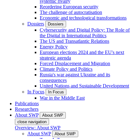
systemic rivalry
Reordering European security
The challenge of autocratisation
Economic and technological transformations
Dossiers
Dossiers
Cybersecurity and Digital Policy: The Role of
the Digital in International Politics
The US and Transatlantic Relations
Energy Policy
European elections 2024 and the EU's next
strategic agenda
Forced Displacement and Migration
Climate Policy and Politics
Russia's war against Ukraine and its
consequences
United Nations and Sustainable Development
In Focus
In Focus
War in the Middle East
Publications
Researchers
About SWP
About SWP
close navigation
Overview: About SWP
About SWP
About SWP