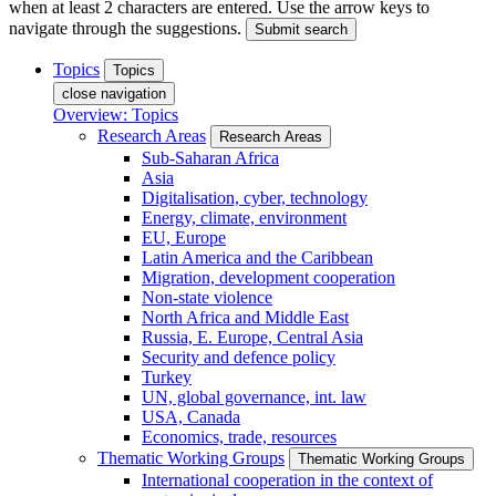
when at least 2 characters are entered. Use the arrow keys to
navigate through the suggestions.
Submit search
Topics
Topics
close navigation
Overview: Topics
Research Areas
Research Areas
Sub-Saharan Africa
Asia
Digitalisation, cyber, technology
Energy, climate, environment
EU, Europe
Latin America and the Caribbean
Migration, development cooperation
Non-state violence
North Africa and Middle East
Russia, E. Europe, Central Asia
Security and defence policy
Turkey
UN, global governance, int. law
USA, Canada
Economics, trade, resources
Thematic Working Groups
Thematic Working Groups
International cooperation in the context of