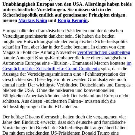
Unabhängigkeit Europas von den USA. Allerdings haben beide
unterschiedliche Vorstellungen. Sie müssen sich in der
Sicherheitspolitik endlich auf gemeinsame Prinzipien einigen,
meinen
Markus Kaim
und
Ronja Kempin
.
Europa sollte dem französischen Präsidenten und der deutschen
Verteidigungsministerin dankbar sein. Sie haben die beiden
möglichen Entwicklungspfade der europäischen Sicherheitspolitik
scharf im Ton, aber klar in der Sache benannt. In einem von dem
Magazin »Politico« Anfang November
veröffentlichten Gastbeitrag
nannte Annegret Kramp-Karrenbauer die Idee einer strategischen
Autonomie Europas eine »Illusion«. Emmanuel Macron konterte
im
Gespräch mit der Zeitschrift »Le Grand Continent«
spitz, dass die
Aussage der Verteidigungsministerin eine »Fehlinterpretation der
Geschichte« sei. Diese legte in ihrer zweiten Grundsatzrede noch
einmal nach: Der wichtigste Verbündete Deutschlands und Europas
blieben die USA. Ohne die nuklearen und konventionellen
Fähigkeiten Amerikas könnten sich Deutschland und Europa nicht
schützen. Aus diesen »nüchternen Fakten« müssten sich die
Schlussfolgerungen für die EU ableiten.
Der heftige Dissens überrascht, hatten doch die vergangenen vier
Jahre den Eindruck erweckt, dass sich deutsche und französische
Vorstellungen im Bereich der Sicherheitspolitik angenähert hätten.
Da mit dem scheidenden US-Präsidenten Donald Trump eine