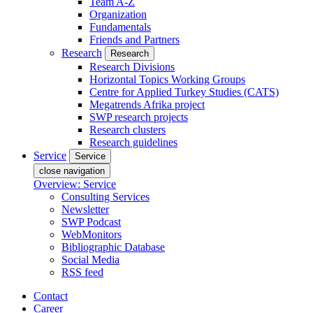
Team A-Z
Organization
Fundamentals
Friends and Partners
Research
Research
Research Divisions
Horizontal Topics Working Groups
Centre for Applied Turkey Studies (CATS)
Megatrends Afrika project
SWP research projects
Research clusters
Research guidelines
Service
Service
close navigation
Overview: Service
Consulting Services
Newsletter
SWP Podcast
WebMonitors
Bibliographic Database
Social Media
RSS feed
Contact
Career