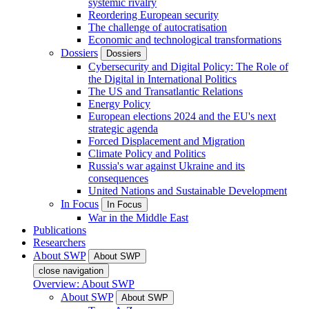
systemic rivalry
Reordering European security
The challenge of autocratisation
Economic and technological transformations
Dossiers
Dossiers
Cybersecurity and Digital Policy: The Role of
the Digital in International Politics
The US and Transatlantic Relations
Energy Policy
European elections 2024 and the EU's next
strategic agenda
Forced Displacement and Migration
Climate Policy and Politics
Russia's war against Ukraine and its
consequences
United Nations and Sustainable Development
In Focus
In Focus
War in the Middle East
Publications
Researchers
About SWP
About SWP
close navigation
Overview: About SWP
About SWP
About SWP