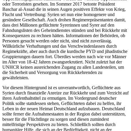
oder Terroristen gesehen. Im Sommer 2017 betonte Präsident
Baschar al-Assad die in seinen Augen positiven Effekte von Krieg,
Flucht und Vertreibung: Syrien sei nun eine homogenere und
gesündere Gesellschaft. Auch drohen Regimerepräsentanten damit,
dass drei Millionen geflüchtete Syrerinnen und Syrer auf den
Fahndungslisten des Geheimdienstes stünden und bei Rückkehr mit
Konsequenzen zu rechnen hätten. Informationen der Behörden, ob
Personen gesucht werden oder nicht, sind nicht zuverlässig.
Willkürliche Verhaftungen und das Verschwindenlassen durch
Regimekräfte, aber auch durch die kurdische PYD und jihadistische
Gruppierungen dauern fort. Überdies werden nach wie vor Männer
im Alter von 18-42 Jahren zwangsrekrutiert. Nicht zuletzt hat der
UNHCR keinen ausreichenden Zugang zu allen Landesteilen, um
die Sicherheit und Versorgung von Rückkehrenden zu
gewährleisten.
Vor diesem Hintergrund ist es unverantwortlich, Geflüchtete aus
Syrien durch finanzielle Anreize zur Rückkehr und zum Verzicht auf
ihren Aufenthaltstitel zu ermutigen. Im Vordergrund deutscher
Politik sollte stattdessen stehen, Geflüchteten dabei zu helfen, ihr
Leben in der neuen Heimat Deutschland aufzubauen. Deutschland
sollte ferner die Aufnahmestaaten in der Region dabei unterstützen,
besser für die Flüchtlinge zu sorgen und diesen zumindest
mittelfristige Perspektiven zu bieten. Schließlich sollten durch
humanitäre Hilfe, die sich an der Bedürftigkeit, nicht an der