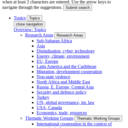
when at least 2 characters are entered. Use the arrow keys to
navigate through the suggestions.
Submit search
Topics
Topics
close navigation
Overview: Topics
Research Areas
Research Areas
Sub-Saharan Africa
Asia
Digitalisation, cyber, technology
Energy, climate, environment
EU, Europe
Latin America and the Caribbean
Migration, development cooperation
Non-state violence
North Africa and Middle East
Russia, E. Europe, Central Asia
Security and defence policy
Turkey
UN, global governance, int. law
USA, Canada
Economics, trade, resources
Thematic Working Groups
Thematic Working Groups
International cooperation in the context of