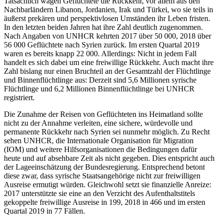
Tatsächlich wagen Geflüchtete die Rückkehr, vor allem aus den
Nachbarländern Libanon, Jordanien, Irak und Türkei, wo sie teils in
äußerst prekären und perspektivlosen Umständen ihr Leben fristen.
In den letzten beiden Jahren hat ihre Zahl deutlich zugenommen.
Nach Angaben von UNHCR kehrten 2017 über 50 000, 2018 über
56 000 Geflüchtete nach Syrien zurück. Im ersten Quartal 2019
waren es bereits knapp 22 000. Allerdings: Nicht in jedem Fall
handelt es sich dabei um eine freiwillige Rückkehr. Auch macht ihre
Zahl bislang nur einen Bruchteil an der Gesamtzahl der Flüchtlinge
und Binnenflüchtlinge aus: Derzeit sind 5,6 Millionen syrische
Flüchtlinge und 6,2 Millionen Binnenflüchtlinge bei UNHCR
registriert.
Die Zunahme der Reisen von Geflüchteten ins Heimatland sollte
nicht zu der Annahme verleiten, eine sichere, würdevolle und
permanente Rückkehr nach Syrien sei nunmehr möglich. Zu Recht
sehen UNHCR, die Internationale Organisation für Migration
(IOM) und weitere Hilfsorganisationen die Bedingungen dafür
heute und auf absehbare Zeit als nicht gegeben. Dies entspricht auch
der Lageeinschätzung der Bundesregierung. Entsprechend betont
diese zwar, dass syrische Staatsangehörige nicht zur freiwilligen
Ausreise ermutigt würden. Gleichwohl setzt sie finanzielle Anreize:
2017 unterstützte sie eine an den Verzicht des Aufenthaltstitels
gekoppelte freiwillige Ausreise in 199, 2018 in 466 und im ersten
Quartal 2019 in 77 Fällen.