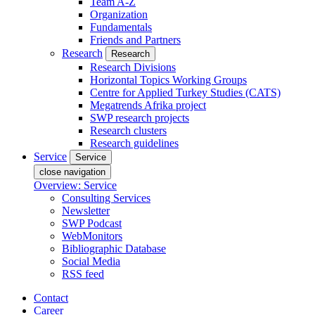
Team A-Z
Organization
Fundamentals
Friends and Partners
Research
Research
Research Divisions
Horizontal Topics Working Groups
Centre for Applied Turkey Studies (CATS)
Megatrends Afrika project
SWP research projects
Research clusters
Research guidelines
Service
Service
close navigation
Overview: Service
Consulting Services
Newsletter
SWP Podcast
WebMonitors
Bibliographic Database
Social Media
RSS feed
Contact
Career