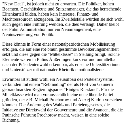
"New Deal", ist jedoch nicht zu erwarten. Die Politiker, hohen
Beamten, Geschäftsleute und Spitzenmanager, die das herrschende
Elitenkartell bilden, haben kein Interesse, Finanz- und
Machtressourcen abzugeben. Im Zweifelsfalle würden sie sich wohl
auch gegen eine Führung wenden, die dies verlangt. Daher bleibt
der Putin-Administration nur ein Neuarrangement, eine
Neuinszenierung von Politik.
Diese könnte in Form einer nationalpatriotischen Mobilisierung
erfolgen, die auf eine rot-braun gestimmte Bevölkerungsmehrheit
setzt und diese gegen die "Mittelklasse" in Stellung bringt. Solche
Elemente waren in Putins Äußerungen kurz vor und unmittelbar
nach der Präsidentenwahl erkennbar, als er seine Unterstützerinnen
und Unterstützer mit nationaler Rhetorik emotionalisierte.
Erwartbar ist zudem wohl ein Neuaufbau des Parteiensystems,
verbunden mit einem "Rebranding" der als Hort von Gaunern
gebrandmarkten Regierungspartei "Einiges Russland". Für die
Mittelklasse wird man voraussichtlich eine neue liberale Partei
gründen, der z.B. Michail Prochorow und Alexej Kudrin vorstehen
könnten. Die Änderung des Wahl- und Parteiengesetzes, die
Initiative zur Direktwahl der Gouverneure und die Avancen, die die
Putinsche Führung Prochorow macht, weisen in eine solche
Richtung.