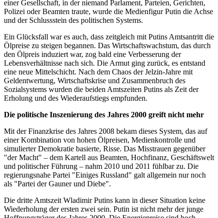
einer Gesellschaft, in der niemand Parlament, Parteien, Gerichten,
Polizei oder Beamten traute, wurde die Medienfigur Putin die Achse
und der Schlussstein des politischen Systems.
Ein Glücksfall war es auch, dass zeitgleich mit Putins Amtsantritt die
Ölpreise zu steigen begannen. Das Wirtschaftswachstum, das durch
den Ölpreis induziert war, zog bald eine Verbesserung der
Lebensverhältnisse nach sich. Die Armut ging zurück, es entstand
eine neue Mittelschicht. Nach dem Chaos der Jelzin-Jahre mit
Geldentwertung, Wirtschaftskrise und Zusammenbruch des
Sozialsystems wurden die beiden Amtszeiten Putins als Zeit der
Erholung und des Wiederaufstiegs empfunden.
Die politische Inszenierung des Jahres 2000 greift nicht mehr
Mit der Finanzkrise des Jahres 2008 bekam dieses System, das auf
einer Kombination von hohen Ölpreisen, Medienkontrolle und
simulierter Demokratie basierte, Risse. Das Misstrauen gegenüber
"der Macht" – dem Kartell aus Beamten, Hochfinanz, Geschäftswelt
und politischer Führung – nahm 2010 und 2011 fühlbar zu. Die
regierungsnahe Partei "Einiges Russland" galt allgemein nur noch
als "Partei der Gauner und Diebe".
Die dritte Amtszeit Wladimir Putins kann in dieser Situation keine
Wiederholung der ersten zwei sein. Putin ist nicht mehr der junge
Hoffnungsträger des Jahres 2000. Die Energiepreise sind hoch,