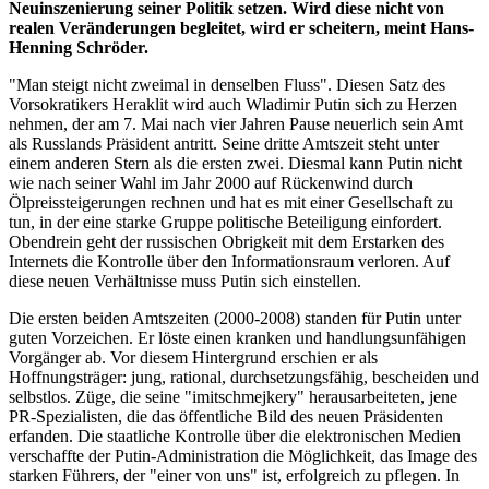
Neuinszenierung seiner Politik setzen. Wird diese nicht von
realen Veränderungen begleitet, wird er scheitern, meint Hans-
Henning Schröder.
"Man steigt nicht zweimal in denselben Fluss". Diesen Satz des
Vorsokratikers Heraklit wird auch Wladimir Putin sich zu Herzen
nehmen, der am 7. Mai nach vier Jahren Pause neuerlich sein Amt
als Russlands Präsident antritt. Seine dritte Amtszeit steht unter
einem anderen Stern als die ersten zwei. Diesmal kann Putin nicht
wie nach seiner Wahl im Jahr 2000 auf Rückenwind durch
Ölpreissteigerungen rechnen und hat es mit einer Gesellschaft zu
tun, in der eine starke Gruppe politische Beteiligung einfordert.
Obendrein geht der russischen Obrigkeit mit dem Erstarken des
Internets die Kontrolle über den Informationsraum verloren. Auf
diese neuen Verhältnisse muss Putin sich einstellen.
Die ersten beiden Amtszeiten (2000-2008) standen für Putin unter
guten Vorzeichen. Er löste einen kranken und handlungsunfähigen
Vorgänger ab. Vor diesem Hintergrund erschien er als
Hoffnungsträger: jung, rational, durchsetzungsfähig, bescheiden und
selbstlos. Züge, die seine "imitschmejkery" herausarbeiteten, jene
PR-Spezialisten, die das öffentliche Bild des neuen Präsidenten
erfanden. Die staatliche Kontrolle über die elektronischen Medien
verschaffte der Putin-Administration die Möglichkeit, das Image des
starken Führers, der "einer von uns" ist, erfolgreich zu pflegen. In