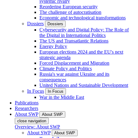
systemic rivalry
Reordering European security
The challenge of autocratisation
Economic and technological transformations
Dossiers
Dossiers
Cybersecurity and Digital Policy: The Role of
the Digital in International Politics
The US and Transatlantic Relations
Energy Policy
European elections 2024 and the EU's next
strategic agenda
Forced Displacement and Migration
Climate Policy and Politics
Russia's war against Ukraine and its
consequences
United Nations and Sustainable Development
In Focus
In Focus
War in the Middle East
Publications
Researchers
About SWP
About SWP
close navigation
Overview: About SWP
About SWP
About SWP