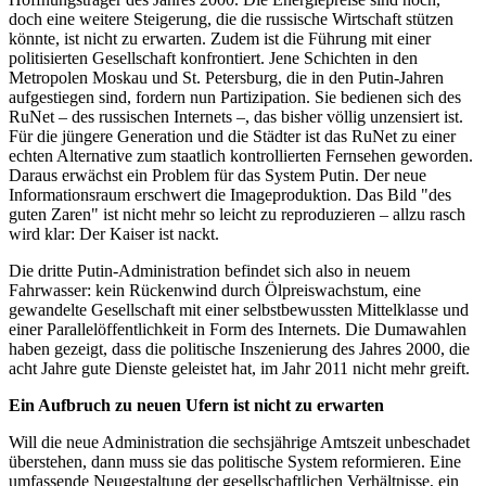
doch eine weitere Steigerung, die die russische Wirtschaft stützen
könnte, ist nicht zu erwarten. Zudem ist die Führung mit einer
politisierten Gesellschaft konfrontiert. Jene Schichten in den
Metropolen Moskau und St. Petersburg, die in den Putin-Jahren
aufgestiegen sind, fordern nun Partizipation. Sie bedienen sich des
RuNet – des russischen Internets –, das bisher völlig unzensiert ist.
Für die jüngere Generation und die Städter ist das RuNet zu einer
echten Alternative zum staatlich kontrollierten Fernsehen geworden.
Daraus erwächst ein Problem für das System Putin. Der neue
Informationsraum erschwert die Imageproduktion. Das Bild "des
guten Zaren" ist nicht mehr so leicht zu reproduzieren – allzu rasch
wird klar: Der Kaiser ist nackt.
Die dritte Putin-Administration befindet sich also in neuem
Fahrwasser: kein Rückenwind durch Ölpreiswachstum, eine
gewandelte Gesellschaft mit einer selbstbewussten Mittelklasse und
einer Parallelöffentlichkeit in Form des Internets. Die Dumawahlen
haben gezeigt, dass die politische Inszenierung des Jahres 2000, die
acht Jahre gute Dienste geleistet hat, im Jahr 2011 nicht mehr greift.
Ein Aufbruch zu neuen Ufern ist nicht zu erwarten
Will die neue Administration die sechsjährige Amtszeit unbeschadet
überstehen, dann muss sie das politische System reformieren. Eine
umfassende Neugestaltung der gesellschaftlichen Verhältnisse, ein