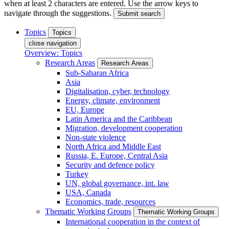
when at least 2 characters are entered. Use the arrow keys to
navigate through the suggestions.
Submit search
Topics
Topics
close navigation
Overview: Topics
Research Areas
Research Areas
Sub-Saharan Africa
Asia
Digitalisation, cyber, technology
Energy, climate, environment
EU, Europe
Latin America and the Caribbean
Migration, development cooperation
Non-state violence
North Africa and Middle East
Russia, E. Europe, Central Asia
Security and defence policy
Turkey
UN, global governance, int. law
USA, Canada
Economics, trade, resources
Thematic Working Groups
Thematic Working Groups
International cooperation in the context of