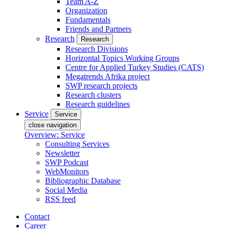
Team A-Z
Organization
Fundamentals
Friends and Partners
Research
Research
Research Divisions
Horizontal Topics Working Groups
Centre for Applied Turkey Studies (CATS)
Megatrends Afrika project
SWP research projects
Research clusters
Research guidelines
Service
Service
close navigation
Overview: Service
Consulting Services
Newsletter
SWP Podcast
WebMonitors
Bibliographic Database
Social Media
RSS feed
Contact
Career