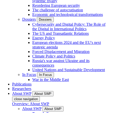
systemic rivalry
Reordering European security
The challenge of autocratisation
Economic and technological transformations
Dossiers
Dossiers
Cybersecurity and Digital Policy: The Role of
the Digital in International Politics
The US and Transatlantic Relations
Energy Policy
European elections 2024 and the EU's next
strategic agenda
Forced Displacement and Migration
Climate Policy and Politics
Russia's war against Ukraine and its
consequences
United Nations and Sustainable Development
In Focus
In Focus
War in the Middle East
Publications
Researchers
About SWP
About SWP
close navigation
Overview: About SWP
About SWP
About SWP