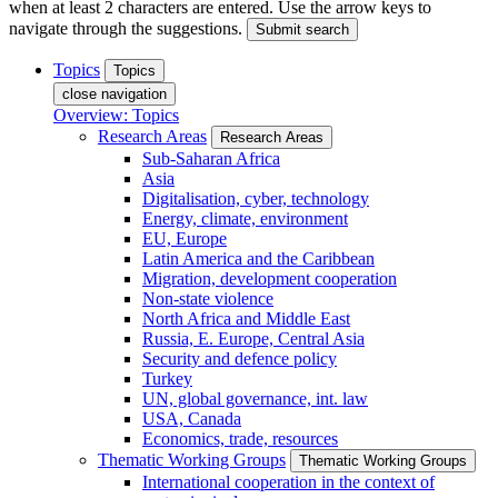
when at least 2 characters are entered. Use the arrow keys to
navigate through the suggestions.
Submit search
Topics
Topics
close navigation
Overview: Topics
Research Areas
Research Areas
Sub-Saharan Africa
Asia
Digitalisation, cyber, technology
Energy, climate, environment
EU, Europe
Latin America and the Caribbean
Migration, development cooperation
Non-state violence
North Africa and Middle East
Russia, E. Europe, Central Asia
Security and defence policy
Turkey
UN, global governance, int. law
USA, Canada
Economics, trade, resources
Thematic Working Groups
Thematic Working Groups
International cooperation in the context of