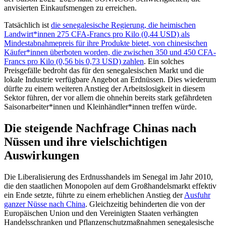
anvisierten Einkaufsmengen zu erreichen.
Tatsächlich ist
die senegalesische Regierung, die heimischen
Landwirt*innen 275 CFA-Francs pro Kilo (0,44 USD) als
Mindestabnahmepreis für ihre Produkte bietet, von chinesischen
Käufer*innen überboten worden, die zwischen 350 und 450 CFA-
Francs pro Kilo (0,56 bis 0,73 USD) zahlen
. Ein solches
Preisgefälle bedroht das für den senegalesischen Markt und die
lokale Industrie verfügbare Angebot an Erdnüssen. Dies wiederum
dürfte zu einem weiteren Anstieg der Arbeitslosigkeit in diesem
Sektor führen, der vor allem die ohnehin bereits stark gefährdeten
Saisonarbeiter*innen und Kleinhändler*innen treffen würde.
Die steigende Nachfrage Chinas nach
Nüssen und ihre vielschichtigen
Auswirkungen
Die Liberalisierung des Erdnusshandels im Senegal im Jahr 2010,
die den staatlichen Monopolen auf dem Großhandelsmarkt effektiv
ein Ende setzte, führte zu einem erheblichen Anstieg der
Ausfuhr
ganzer Nüsse nach China
. Gleichzeitig behinderten die von der
Europäischen Union und den Vereinigten Staaten verhängten
Handelsschranken und Pflanzenschutzmaßnahmen senegalesische