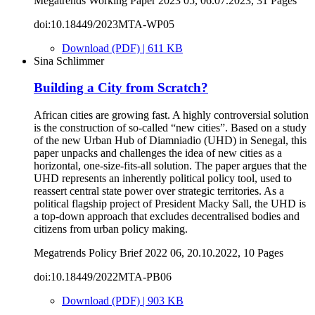
Megatrends Working Paper 2023 05, 06.07.2023, 31 Pages
doi:10.18449/2023MTA-WP05
Download (PDF) | 611 KB
Sina Schlimmer
Building a City from Scratch?
African cities are growing fast. A highly controversial solution
is the construction of so-called “new cities”. Based on a study
of the new Urban Hub of Diamniadio (UHD) in Senegal, this
paper unpacks and challenges the idea of new cities as a
horizontal, one-size-fits-all solution. The paper argues that the
UHD represents an inherently political policy tool, used to
reassert central state power over strategic territories. As a
political flagship project of President Macky Sall, the UHD is
a top-down approach that excludes decentralised bodies and
citizens from urban policy making.
Megatrends Policy Brief 2022 06, 20.10.2022, 10 Pages
doi:10.18449/2022MTA-PB06
Download (PDF) | 903 KB