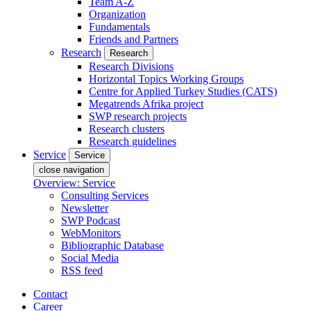
Team A-Z
Organization
Fundamentals
Friends and Partners
Research
Research
Research Divisions
Horizontal Topics Working Groups
Centre for Applied Turkey Studies (CATS)
Megatrends Afrika project
SWP research projects
Research clusters
Research guidelines
Service
Service
close navigation
Overview: Service
Consulting Services
Newsletter
SWP Podcast
WebMonitors
Bibliographic Database
Social Media
RSS feed
Contact
Career