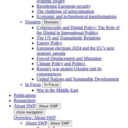
systemic rivalry
Reordering European security
The challenge of autocratisation
Economic and technological transformations
Dossiers
Dossiers
Cybersecurity and Digital Policy: The Role of
the Digital in International Politics
The US and Transatlantic Relations
Energy Policy
European elections 2024 and the EU's next
strategic agenda
Forced Displacement and Migration
Climate Policy and Politics
Russia's war against Ukraine and its
consequences
United Nations and Sustainable Development
In Focus
In Focus
War in the Middle East
Publications
Researchers
About SWP
About SWP
close navigation
Overview: About SWP
About SWP
About SWP