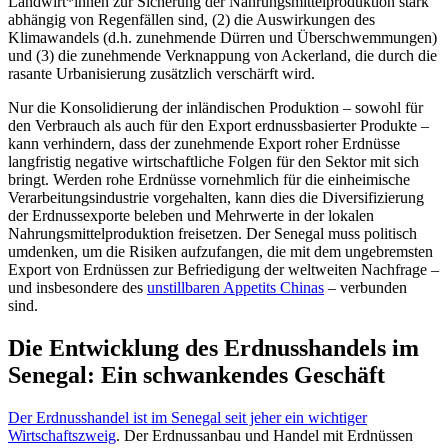
Landwirt*innen zur Sicherung der Nahrungsmittelproduktion stark
abhängig von Regenfällen sind, (2) die Auswirkungen des
Klimawandels (d.h. zunehmende Dürren und Überschwemmungen)
und (3) die zunehmende Verknappung von Ackerland, die durch die
rasante Urbanisierung zusätzlich verschärft wird.
Nur die Konsolidierung der inländischen Produktion – sowohl für
den Verbrauch als auch für den Export erdnussbasierter Produkte –
kann verhindern, dass der zunehmende Export roher Erdnüsse
langfristig negative wirtschaftliche Folgen für den Sektor mit sich
bringt. Werden rohe Erdnüsse vornehmlich für die einheimische
Verarbeitungsindustrie vorgehalten, kann dies die Diversifizierung
der Erdnussexporte beleben und Mehrwerte in der lokalen
Nahrungsmittelproduktion freisetzen. Der Senegal muss politisch
umdenken, um die Risiken aufzufangen, die mit dem ungebremsten
Export von Erdnüssen zur Befriedigung der weltweiten Nachfrage –
und insbesondere des
unstillbaren Appetits Chinas
– verbunden
sind.
Die Entwicklung des Erdnusshandels im
Senegal: Ein schwankendes Geschäft
Der Erdnusshandel ist im Senegal seit jeher ein wichtiger
Wirtschaftszweig
. Der Erdnussanbau und Handel mit Erdnüssen