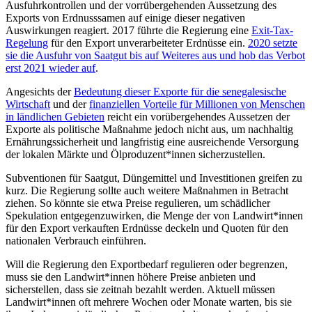
Ausfuhrkontrollen und der vorrübergehenden Aussetzung des
Exports von Erdnusssamen auf einige dieser negativen
Auswirkungen reagiert. 2017 führte die Regierung eine
Exit-Tax-
Regelung
für den Export unverarbeiteter Erdnüsse ein.
2020 setzte
sie die Ausfuhr von Saatgut bis auf Weiteres aus und hob das Verbot
erst 2021 wieder auf
.
Angesichts der
Bedeutung dieser Exporte für die senegalesische
Wirtschaft
und der
finanziellen Vorteile für Millionen von Menschen
in ländlichen Gebieten
reicht ein vorübergehendes Aussetzen der
Exporte als politische Maßnahme jedoch nicht aus, um nachhaltig
Ernährungssicherheit und langfristig eine ausreichende Versorgung
der lokalen Märkte und Ölproduzent*innen sicherzustellen.
Subventionen für Saatgut, Düngemittel und Investitionen greifen zu
kurz. Die Regierung sollte auch weitere Maßnahmen in Betracht
ziehen. So könnte sie etwa Preise regulieren, um schädlicher
Spekulation entgegenzuwirken, die Menge der von Landwirt*innen
für den Export verkauften Erdnüsse deckeln und Quoten für den
nationalen Verbrauch einführen.
Will die Regierung den Exportbedarf regulieren oder begrenzen,
muss sie den Landwirt*innen höhere Preise anbieten und
sicherstellen, dass sie zeitnah bezahlt werden. Aktuell müssen
Landwirt*innen oft mehrere Wochen oder Monate warten, bis sie