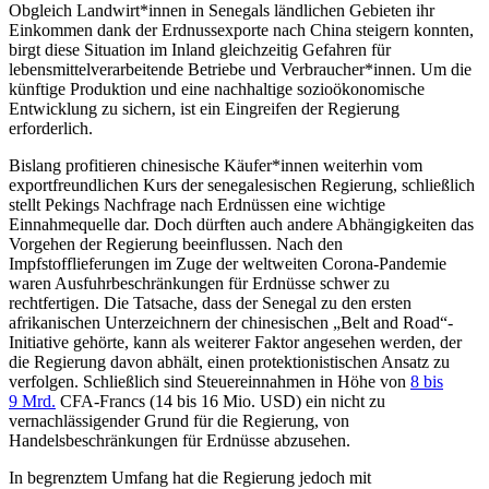
Obgleich Landwirt*innen in Senegals ländlichen Gebieten ihr
Einkommen dank der Erdnussexporte nach China steigern konnten,
birgt diese Situation im Inland gleichzeitig Gefahren für
lebensmittelverarbeitende Betriebe und Verbraucher*innen. Um die
künftige Produktion und eine nachhaltige sozioökonomische
Entwicklung zu sichern, ist ein Eingreifen der Regierung
erforderlich.
Bislang profitieren chinesische Käufer*innen weiterhin vom
exportfreundlichen Kurs der senegalesischen Regierung, schließlich
stellt Pekings Nachfrage nach Erdnüssen eine wichtige
Einnahmequelle dar. Doch dürften auch andere Abhängigkeiten das
Vorgehen der Regierung beeinflussen. Nach den
Impfstofflieferungen im Zuge der weltweiten Corona-Pandemie
waren Ausfuhrbeschränkungen für Erdnüsse schwer zu
rechtfertigen. Die Tatsache, dass der Senegal zu den ersten
afrikanischen Unterzeichnern der chinesischen „Belt and Road“-
Initiative gehörte, kann als weiterer Faktor angesehen werden, der
die Regierung davon abhält, einen protektionistischen Ansatz zu
verfolgen. Schließlich sind Steuereinnahmen in Höhe von
8 bis
9 Mrd.
CFA-Francs (14 bis 16 Mio. USD) ein nicht zu
vernachlässigender Grund für die Regierung, von
Handelsbeschränkungen für Erdnüsse abzusehen.
In begrenztem Umfang hat die Regierung jedoch mit