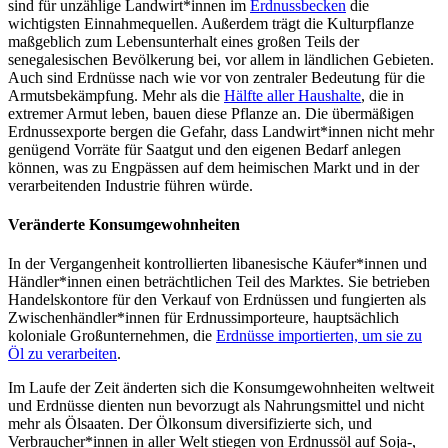
sind für unzählige Landwirt*innen im
Erdnussbecken
die
wichtigsten Einnahmequellen. Außerdem trägt die Kulturpflanze
maßgeblich zum Lebensunterhalt eines großen Teils der
senegalesischen Bevölkerung bei, vor allem in ländlichen Gebieten.
Auch sind Erdnüsse nach wie vor von zentraler Bedeutung für die
Armutsbekämpfung. Mehr als die
Hälfte aller Haushalte
, die in
extremer Armut leben, bauen diese Pflanze an. Die übermäßigen
Erdnussexporte bergen die Gefahr, dass Landwirt*innen nicht mehr
genügend Vorräte für Saatgut und den eigenen Bedarf anlegen
können, was zu Engpässen auf dem heimischen Markt und in der
verarbeitenden Industrie führen würde.
Veränderte Konsumgewohnheiten
In der Vergangenheit kontrollierten libanesische Käufer*innen und
Händler*innen einen beträchtlichen Teil des Marktes. Sie betrieben
Handelskontore für den Verkauf von Erdnüssen und fungierten als
Zwischenhändler*innen für Erdnussimporteure, hauptsächlich
koloniale Großunternehmen, die
Erdnüsse importierten, um sie zu
Öl zu verarbeiten
.
Im Laufe der Zeit änderten sich die Konsumgewohnheiten weltweit
und Erdnüsse dienten nun bevorzugt als Nahrungsmittel und nicht
mehr als Ölsaaten. Der Ölkonsum diversifizierte sich, und
Verbraucher*innen in aller Welt stiegen von Erdnussöl auf Soja-,