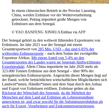
In einem chinesischen Betrieb in der Provinz Liaoning,
China, werden Erdnüsse vor der Weiterverarbeitung
getrocknet. Peking importiert große Mengen von
Erdnüssen aus dem Senegal.
© YAO JIANFENG XINHUAXinhua via AFP
Der Senegal gehört zu den weltweit führenden Exporteuren von
Erdnüssen. Im Jahr 2021 war der Senegal mit einem
Gesamtexportwert von
285 Mio. USD – das sind 6,85% der
weltweiten Erdnussexporte
– nach dem Sudan der zweitgrößte
Exporteur Afrikas.
Mit einem Anteil von 5,4% an den
Gesamtexporten des Landes waren sie Senegals fünftwichtigstes
Exportprodukt
. Allein China importierte im Jahr 2020 mehr als
323.000 Tonnen Erdnüsse aus dem Senegal – über 90% der
senegalesischen Erdnussexporte. Angesichts dieser Mengen liegt auf
der Hand, welche beträchtlichen wirtschaftlichen Möglichkeiten sich
Landwirt*innen, Händler*innen und dem Staat durch den Anbau
und Export von Erdnüssen eröffnen. Erdnüsse gelten als das
Rückgrat der Wirtschaft des Senegals
,
da die Mehrheit der
Menschen auf dem Land auf Erdnüsse als Lebensgrundlage
angewiesen ist, und zwar sowohl für die Subsistenzproduktion als
auch für Export, Verarbeitung und Einkommensgenerierung
.