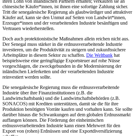
ihren Lohn von inländischen Partnern erhalten; verkaufen sie an
chinesische Käufer*innen, ist ihnen eine sofortige Zahlung sicher.
Tritt die senegalesische Regierung als glaubwürdiger und attraktiver
Käufer auf, kann sie den Unmut auf Seiten von Landwirt*innen,
Erzeuger*innen und der verarbeitenden Industrie besänftigen und
Vertrauen wiederherstellen.
Doch auch protektionistische Maßnahmen allein reichen nicht aus.
Der Senegal muss stärker in die erdnussverarbeitende Industrie
investieren, um die Produktivität zu steigern und zukunftssichere
Arbeitsplätze in diesem Sektor zu schaffen.
Die Weltbank
hat
beispielsweise eine geringfügige Exportsteuer auf rohe Nüsse
vorgeschlagen, die zweckgebunden in die Modernisierung der
inländischen Lieferketten und der verarbeitenden Industrie
reinvestiert werden sollte.
Die senegalesische Regierung muss die erdnussverarbeitende
Industrie über ihre Finanzinstitutionen (z.B. die
Landwirtschaftsbank) und die Landwirtschaftsbehörden (z.B.
SONACOS) mit Krediten unterstützen, damit sie die für ihre
Produktion benötigten Vorräte kaufen und vorhalten kann. Sie sollte
darüber hinaus die Schwankungen auf dem globalen Erdnussmarkt
auffangen können. Die Förderung der einheimischen
erdnussverarbeitenden Industrie kann einen Mehrwert für den
Export von (rohen) Erdnüssen und eine Exportdiversifizierung