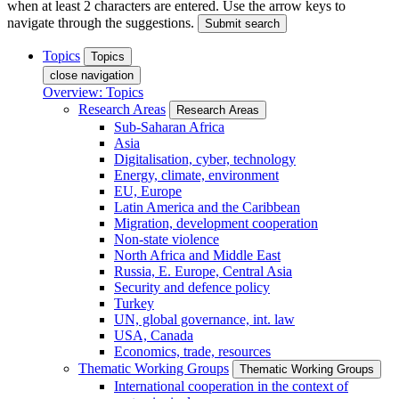
when at least 2 characters are entered. Use the arrow keys to
navigate through the suggestions.
Submit search
Topics
Topics
close navigation
Overview: Topics
Research Areas
Research Areas
Sub-Saharan Africa
Asia
Digitalisation, cyber, technology
Energy, climate, environment
EU, Europe
Latin America and the Caribbean
Migration, development cooperation
Non-state violence
North Africa and Middle East
Russia, E. Europe, Central Asia
Security and defence policy
Turkey
UN, global governance, int. law
USA, Canada
Economics, trade, resources
Thematic Working Groups
Thematic Working Groups
International cooperation in the context of