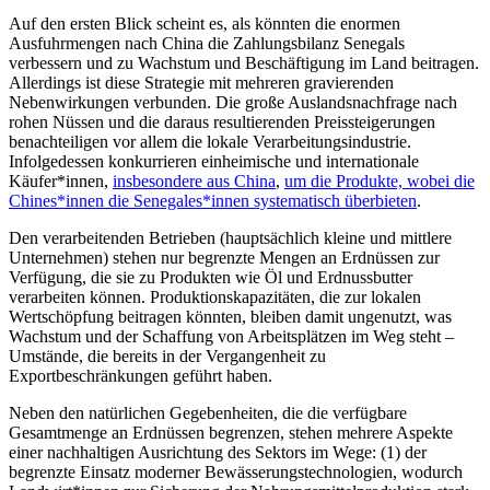
Auf den ersten Blick scheint es, als könnten die enormen
Ausfuhrmengen nach China die Zahlungsbilanz Senegals
verbessern und zu Wachstum und Beschäftigung im Land beitragen.
Allerdings ist diese Strategie mit mehreren gravierenden
Nebenwirkungen verbunden. Die große Auslandsnachfrage nach
rohen Nüssen und die daraus resultierenden Preissteigerungen
benachteiligen vor allem die lokale Verarbeitungsindustrie.
Infolgedessen konkurrieren einheimische und internationale
Käufer*innen,
insbesondere aus China
,
um die Produkte, wobei die
Chines*innen die Senegales*innen systematisch überbieten
.
Den verarbeitenden Betrieben (hauptsächlich kleine und mittlere
Unternehmen) stehen nur begrenzte Mengen an Erdnüssen zur
Verfügung, die sie zu Produkten wie Öl und Erdnussbutter
verarbeiten können. Produktionskapazitäten, die zur lokalen
Wertschöpfung beitragen könnten, bleiben damit ungenutzt, was
Wachstum und der Schaffung von Arbeitsplätzen im Weg steht –
Umstände, die bereits in der Vergangenheit zu
Exportbeschränkungen geführt haben.
Neben den natürlichen Gegebenheiten, die die verfügbare
Gesamtmenge an Erdnüssen begrenzen, stehen mehrere Aspekte
einer nachhaltigen Ausrichtung des Sektors im Wege: (1) der
begrenzte Einsatz moderner Bewässerungstechnologien, wodurch