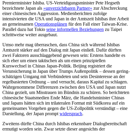
Premierminister Ishiba. US-Verteidi­gungsminister Pete Hegseth
bezeichnete Japan als
»unverzicht­baren Partner«
zur Abschreckung
einer chinesischen Aggression. Medienberichten zufolge
intensivierten die USA und Japan in der Amtszeit Ishibas ihre Arbeit
an gemein­samen
Operationsplänen
für den Fall einer Taiwan-Krise.
Parallel dazu hat Tokio
seine informellen Beziehungen
zu Taipei
schrittweise weiter aus­gebaut.
Umso mehr mag überraschen, dass Chi­na sich während Ishibas
Amtszeit stärker auf den Dialog mit Japan einließ. Dafür dürften
zwei Faktoren ausschlaggebend gewesen sein: Erstens handelte es
sich eher um einen taktischen als um einen prinzipiellen
Kurswechsel in Chinas Japan-Poli­tik. Beijing registriert die
Verunsicherung in Japan über Trumps Außenpolitik – dessen gering­
schätzigen Umgang mit Ver­bündeten und sein Desinteresse an der
regelbasierten Ord­nung – und versucht, daraus Kapital zu schlagen.
Wahrgenommene Differenzen zwischen den USA und Japan nutzt
China gezielt, um Misstrauen im Bündnis zu schüren. So berichteten
chinesische Staats­medien Ende März, die Handelsminister Chinas
und Japans hätten sich im trilateralen Format mit Südkorea auf ein
gemeinsames Vorgehen gegen die US-Zollpolitik verständigt – eine
Darstellung, der Japan prompt
widersprach
.
Zweitens dürfte China durch Ishibas erkennbare Dialogbereitschaft
ermutigt worden sein. Zwar setzte dieser angesichts der