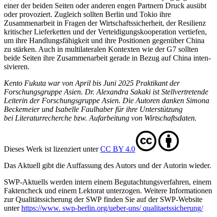
einer der beiden Seiten oder anderen engen Partnern Druck ausübt
oder provoziert. Zugleich sollten Berlin und Tokio ihre
Zusammenarbeit in Fragen der Wirtschafts­sicherheit, der Resilienz
kritischer Lieferketten und der Verteidigungskooperation vertiefen,
um ihre Hand­lungsfähigkeit und ihre Positionen gegenüber China
zu stär­ken. Auch in multilateralen Kontexten wie der G7 sollten
beide Seiten ihre Zusammen­arbeit gerade in Bezug auf China inten­
sivieren.
Kento Fukuta war von April bis Juni 2025 Praktikant der
Forschungsgruppe Asien. Dr. Alexandra Sakaki ist Stellvertretende
Leiterin der Forschungsgruppe Asien. Die Autoren danken Simona
Beckemeier und Isabelle Faulhaber für ihre Unterstützung
bei Literaturrecherche bzw. Aufarbeitung von Wirtschaftsdaten.
Dieses Werk ist lizenziert unter
CC BY 4.0
Das Aktuell gibt die Auf­fassung des Autors und der Autorin wieder.
SWP-Aktuells werden intern einem Begutachtungsverfah­ren, einem
Faktencheck und einem Lektorat unterzogen. Weitere Informationen
zur Qualitätssicherung der SWP finden Sie auf der SWP-Website
unter
https://www. swp-berlin.org/ueber-uns/ qualitaetssicherung/