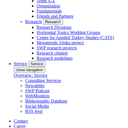
Team A-Z
Organization
Fundamentals
Friends and Partners
Research
Research
Research Divisions
Horizontal Topics Working Groups
Centre for Applied Turkey Studies (CATS)
Megatrends Afrika project
SWP research projects
Research clusters
Research guidelines
Service
Service
close navigation
Overview: Service
Consulting Services
Newsletter
SWP Podcast
WebMonitors
Bibliographic Database
Social Media
RSS feed
Contact
Career