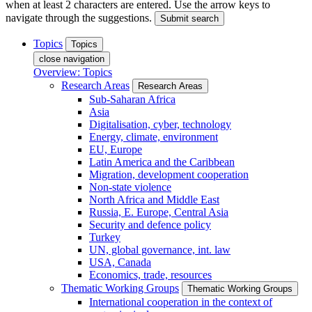
when at least 2 characters are entered. Use the arrow keys to
navigate through the suggestions.
Submit search
Topics
Topics
close navigation
Overview: Topics
Research Areas
Research Areas
Sub-Saharan Africa
Asia
Digitalisation, cyber, technology
Energy, climate, environment
EU, Europe
Latin America and the Caribbean
Migration, development cooperation
Non-state violence
North Africa and Middle East
Russia, E. Europe, Central Asia
Security and defence policy
Turkey
UN, global governance, int. law
USA, Canada
Economics, trade, resources
Thematic Working Groups
Thematic Working Groups
International cooperation in the context of