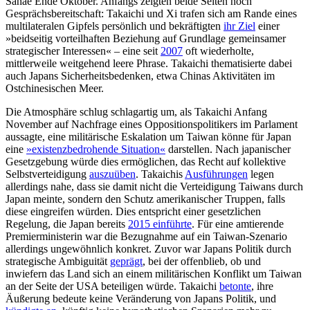
Sanae Ende Oktober. Anfangs zeigten beide Seiten noch
Gesprächsbereitschaft: Takaichi und Xi trafen sich am Rande eines
multi­lateralen Gipfels per­sönlich und bekräftigten
ihr Ziel
einer
»beid­seitig vorteilhaften Beziehung auf Grundlage gemeinsamer
strategischer Interessen« – eine seit
2007
oft wiederholte,
mittlerweile weitgehend leere Phrase. Takaichi thematisierte dabei
auch Japans Sicherheitsbedenken, etwa Chinas Akti­vitäten im
Ostchinesischen Meer.
Die Atmosphäre schlug schlagartig um, als Takaichi Anfang
November auf Nach­frage eines Oppositionspolitikers im Parla­ment
aussagte, eine militärische Eska­lation um Taiwan könne für Japan
eine
»exis­tenz­bedrohende Situation«
darstellen. Nach japa­nischer
Gesetzgebung würde dies er­mög­lichen, das Recht auf kollektive
Selbst­vertei­digung
auszuüben
. Takaichis
Aus­führungen
legen
allerdings nahe, dass sie damit nicht die Verteidigung Taiwans durch
Japan meinte, sondern den Schutz amerikanischer Truppen, falls
diese ein­greifen wür­den. Dies entspricht einer gesetz­lichen
Regelung, die Japan bereits
2015 einführte
. Für eine am­tierende
Premier­ministerin war die Bezug­nahme auf ein Taiwan-Szenario
allerdings ungewöhnlich konkret. Zuvor war Japans Politik durch
strategische Ambiguität
ge­prägt
, bei der offenblieb, ob und
inwiefern das Land sich an einem militärischen Konflikt um Taiwan
an der Seite der USA beteiligen würde. Takaichi
betonte
, ihre
Äußerung bedeute keine Ver­änderung von Japans Politik, und