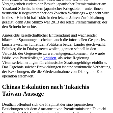
Vergangenheit zudem der Besuch japa­nischer Premierminister am
Yasukuni-Schrein, in dem japanischer Kriegstoter – unter ihnen
verurteilte Kriegsverbrecher des Zweiten Weltkriegs – gedacht wird.
In die­ser Hinsicht hat Tokio in den letzten Jahren Zurückhaltung
gezeigt, denn Abe Shinzo war 2013 der letzte Premierminister, der
den Schrein besuchte.
Angesichts gesellschaftlicher Entfremdung und wachsender
bilateraler Spannungen scheinen auch die informellen Ge­sprächs­
kanäle zwischen führenden Politi­kern beider Länder geschwächt.
Politiker, die in Dialog treten wollen, geraten schnell in den
Verdacht, der Gegenseite zu weit entgegenzukommen. So wurde
Ishiba von Partei­kollegen
kritisiert
, als seine Regierung
Visumserleichterungen für chinesische Staatsangehörige einführte.
Das Ergebnis solcher Entwicklungen ist eine strukturelle Verhärtung
der Beziehungen, die die Wie­der­aufnahme von Dialog und Ko­
opera­tion erschwert.
Chinas Eskalation nach Takaichis
Taiwan-Aussage
Deutlich offenbart sich die Fragilität der sino-japa­nischen
Beziehungen seit dem Amts­antritt von Premier­ministerin Takaichi