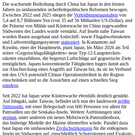
Die wachsende Bedrohung durch China hat Japan in den letzten
Jahren zu umfas­senden sicherheitspolitischen Reformen bewogen.
Zwischen 2022 und 2025 stiegen die
Verteidigungsausgaben
von
5,4 auf 8,7 Billionen Yen (von 35 auf 56 Milliarden US-Dollar), und
die Präsenz von Militär und Küstenwache im China zuge­wandten
Süd­westen des Landes wurde verstärkt. Auf Inseln nahe Taiwan
wurden Basen aus­gebaut und Antischiff- sowie Flugabwehr­raketen
und Luftverteidigungssysteme
statio
niert
. In Kumamoto auf
Kyushu, einer der Hauptinseln, plant Japan, bis März 2026 als Teil
seiner »Gegenschlags­fähig­keiten« neue Typ‑12-Lang­strecken­
raketen einzufüh­ren, die begrenzt Luftschläge auf geg­ne­rische Ziele
ermöglichen. Japans kon­ventio­nelle Fähigkeiten tragen damit auch
zur Abschre­ckung eines Angriffs auf Tai­wan bei, da sie im Verbund
mit den USA poten­ziell Chinas Operationsfreiheit in der Re­gion
einschränken und so die Aussichten auf einen schnellen Sieg
mindern
.
Seit 2022 hat Japan seine Küsten­wache ebenfalls deutlich gestärkt.
Auf Ishigaki, nahe Taiwan, befindet sich nun der landes­weit
größte
Stützpunkt
, mit einer Belegschaft von 600 Personen vor allem für
Pa­trouillen um die Senkaku-Inseln. Weitere Aufrüstungen sind
geplant
, unter anderem ein neues Mehrzweck-Patrouillenboot,
das bisherige Modelle der Marine übertreffen würde. Paral­lel dazu
baut Japan ein um­fassendes
Zivil
schutzkonzept
für die ent­legenen
Inseln im Südwesten auf, einschließlich Schutz­räumen und Evakuie­