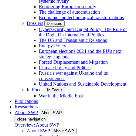
systemic rivalry
Reordering European security
The challenge of autocratisation
Economic and technological transformations
Dossiers
Dossiers
Cybersecurity and Digital Policy: The Role of
the Digital in International Politics
The US and Transatlantic Relations
Energy Policy
European elections 2024 and the EU's next
strategic agenda
Forced Displacement and Migration
Climate Policy and Politics
Russia's war against Ukraine and its
consequences
United Nations and Sustainable Development
In Focus
In Focus
War in the Middle East
Publications
Researchers
About SWP
About SWP
close navigation
Overview: About SWP
About SWP
About SWP