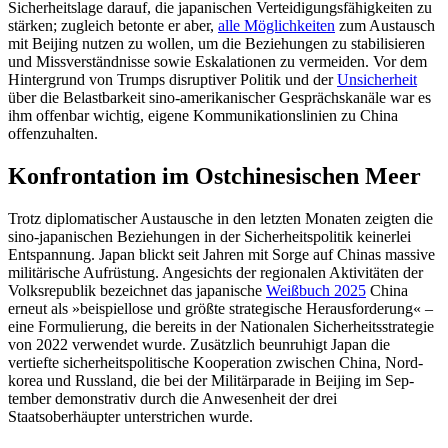
Sicherheitslage darauf, die japa­nischen Verteidigungsfähigkeiten zu
stärken; zu­gleich betonte er aber,
alle Möglichkeiten
zum Austausch
mit Beijing nutzen zu wollen, um die Beziehungen zu stabilisieren
und Missverständnisse sowie Eskalationen zu vermeiden. Vor dem
Hintergrund von Trumps disruptiver Politik und der
Unsi
cherheit
über die Belastbarkeit sino-ameri­kanischer Gesprächskanäle war es
ihm offenbar wichtig, eigene Kommunikationslinien zu China
offenzuhalten.
Konfrontation im Ostchinesischen Meer
Trotz diplomatischer Austausche in den letz­ten Monaten zeigten die
sino-japani­schen Beziehungen in der Sicherheitspolitik keinerlei
Entspannung. Japan blickt seit Jahren mit Sorge auf Chinas massive
mili­tärische Aufrüstung. Angesichts der regio­nalen Aktivitäten der
Volksrepublik be­zeichnet das japanische
Weißbuch 2025
China
erneut als »beispiellose und größte strategische Herausforderung« –
eine Formulierung, die bereits in der Nationalen Sicherheitsstrategie
von 2022 verwendet wurde. Zusätzlich beun­ruhigt Japan die
vertiefte sicherheitspolitische Kooperation zwischen China, Nord­
korea und Russland, die bei der Militär­parade in Beijing im Sep­
tember demon­strativ durch die Anwesen­heit der drei
Staatsoberhäupter unter­strichen wurde.