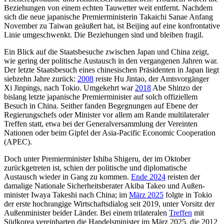
Beziehungen von einem echten Tauwetter weit ent­fernt. Nach­dem
sich die neue japanische Premierministerin Takaichi Sanae Anfang
November zu Taiwan geäußert hat, ist Beijing auf eine konfrontative
Linie umgeschwenkt. Die Beziehungen sind und bleiben fragil.
Ein Blick auf die Staatsbesuche zwischen Japan und China zeigt,
wie gering der poli­tische Austausch in den vergangenen Jahren war.
Der letzte Staatsbesuch eines chinesischen Präsidenten in Japan liegt
siebzehn Jahre zurück:
2008
reiste Hu Jintao, der Amtsvorgänger
Xi Jinpings, nach Tokio. Umgekehrt war
2018
Abe Shinzo der
bislang letzte japanische Pre­mier­minister auf solch offiziellem
Besuch in China. Seither fanden Begegnungen auf Ebene der
Regierungschefs oder Minister vor allem am Rande multilateraler
Treffen statt, etwa bei der General­versammlung der Vereinten
Nationen oder beim Gipfel der Asia-Pacific Economic Cooperation
(APEC).
Doch unter Premierminister Ishiba Shigeru, der im Oktober
zurückgetreten ist, schien der politische und diplomatische
Austausch wieder in Gang zu kom­men.
Ende 2024
reisten der
damalige Nationale Sicherheitsberater Akiba Takeo und Außen­
minister Iwaya Takeshi nach China; im
März 2025
folgte in Tokio
der erste hoch­rangige Wirtschaftsdialog seit 2019, unter Vorsitz der
Außenminister beider Länder. Bei einem tri­lateralen
Treffen
mit
Südkorea vereinbarten die Handelsminister im März 2025, die 2012