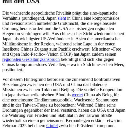
mit den USA
Die wachsende geopolitische Rivalität prägt das sino-japanische
Verhältnis grund­legend. Japan
sieht
in China eine kompromisslos
und revisionistisch auftretende Großmacht, die die regelbasierte
Ordnung herausfordert und die USA als bisherigen regionalen
Hegemon verdrängen will. Aus chinesischer Sicht wiederum sichert
Japan als wichtigster US-Verbündeter in Asien die amerika­nische
Militärpräsenz in der Region, wäh­rend seine Lage in der ersten
Inselkette Chinas Zugang zum Pazifik erschwert. Mit seiner »Free
and Open Indo-Pacific«-Vision (FOIP) hat Japan zudem seinen
regionalen Gestal­tungsanspruch
bekräftigt und sich klar gegen
Chinas kompromissloses Ver­hal­ten, etwa im Südchinesischen Meer,
posi­tioniert.
Vor diesem Hintergrund befördern die zunehmend konfrontativen
Beziehungen zwischen den USA und China das bilaterale
Misstrauen zwischen Tokio und Beijing. Die vertiefte Kooperation
im japanisch-amerika­nischen Bündnis
wertet
China als Beleg für
eine gemeinsame Eindämmungspolitik. Wachsende Spannungen
sind in der Taiwan-Frage zu beobachten: Während China seine
Drohungen gegenüber der Insel ver­stärkt, haben die USA und Japan
die Wah­rung von Frieden und Stabilität in der Taiwan-Straße
wiederholt zu einem gemein­samen Kern­anliegen erklärt – etwa im
Februar 2025 bei einem
Gipfel
zwischen Präsident Trump und