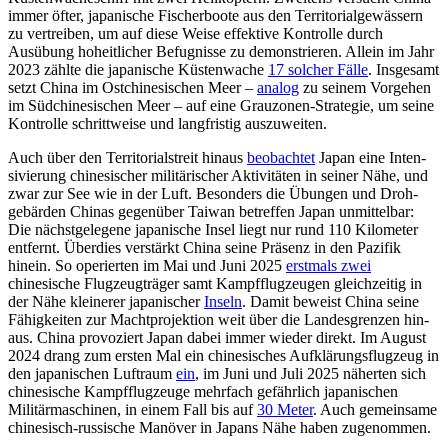
immer öfter, japanische Fischerboote aus den Ter­ri­torialgewässern
zu ver­treiben, um auf diese Weise effek­tive Kontrolle durch
Ausübung hoheit­licher Befugnisse zu demonstrieren. Allein im Jahr
2023 zählte die japanische Küsten­wache
17 solcher Fälle
. Insgesamt
setzt China im Ostchinesischen Meer –
analog
zu seinem Vorgehen
im Südchine­sischen Meer – auf eine Grauzonen-Strate­gie, um seine
Kontrolle schrittweise und langfristig auszuweiten.
Auch über den Territorialstreit hinaus
beobachtet
Japan eine Inten­
sivierung chinesischer militärischer Akti­vitäten in seiner Nähe, und
zwar zur See wie in der Luft. Besonders die Übungen und Droh­
gebär­den Chinas gegen­über Tai­wan betref­fen Japan unmittelbar:
Die nächst­gelegene japanische Insel liegt nur rund 110 Kilo­meter
entfernt. Überdies verstärkt China seine Präsenz in den Pazifik
hinein. So operierten im Mai und Juni 2025
erst­mals zwei
chinesische Flugzeugträger samt Kampfflugzeugen gleichzeitig in
der Nähe kleinerer japanischer
Inseln
. Damit beweist China seine
Fähigkeiten zur Macht­projek­tion weit über die Landesgrenzen hin­
aus. China provoziert Japan dabei immer wieder direkt. Im August
2024 drang zum ersten Mal ein chinesisches Aufklärungs­flugzeug in
den japanischen Luftraum
ein
, im Juni und Juli 2025 näherten sich
chinesische Kampfflugzeuge mehrfach gefährlich japanischen
Militärmaschinen, in einem Fall bis auf
30 Meter
. Auch gemeinsame
chinesisch-russische Manöver in Japans Nähe haben zugenommen.