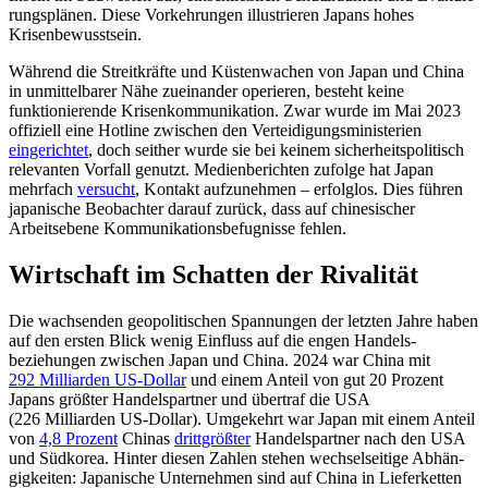
rungs­plänen. Diese Vorkeh­rungen illus­trie­ren Japans hohes
Krisenbewusstsein.
Während die Streitkräfte und Küsten­wachen von Japan und China
in unmittelbarer Nähe zueinander operieren, besteht keine
funktionierende Krisenkommuni­kation. Zwar wurde im Mai 2023
offiziell eine Hotline zwischen den Verteidigungsminis­terien
eingerichtet
, doch seither wurde sie bei keinem sicherheitspolitisch
relevanten Vorfall genutzt. Medienberichten zufolge hat Japan
mehrfach
ver
sucht
, Kontakt auf­zunehmen – erfolglos. Dies führen
japa­nische Beobachter darauf zurück, dass auf chine­sischer
Arbeitsebene Kommunikations­befugnisse fehlen.
Wirtschaft im Schatten der Rivalität
Die wachsenden geopolitischen Spannungen der letzten Jahre haben
auf den ersten Blick wenig Einfluss auf die engen Handels­
beziehungen zwischen Japan und China. 2024 war China mit
292 Milliarden US-Dollar
und einem Anteil von gut 20 Prozent
Japans größter Handelspartner und übertraf die USA
(226 Milliarden US-Dollar). Umge­kehrt war Japan mit einem Anteil
von
4,8 Prozent
Chinas
drittgrößter
Handelspartner nach den USA
und Südkorea. Hinter diesen Zahlen stehen wechselseitige Abhän­
gig­keiten: Japanische Unternehmen sind auf China in Lieferketten