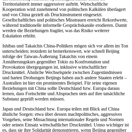
Territorialstreit immer aggressiver auf­tritt. Wirtschaft­liche
Kooperation wird zunehmend von politischen Kalkülen über­lagert
und von China gezielt als Druck­instrument eingesetzt.
Gesellschaftliches und politisches Misstrauen erreicht Rekord­werte,
wäh­rend traditionelle informelle Gesprächs­kanäle erodieren. Damit
werden die Beziehungen fragiler, was das Risiko weiterer
Eskalation erhöht.
Ishibas und Takaichis China-Politiken mögen sich vor allem im Ton
unterscheiden; trotzdem ist bemerkenswert, wie schnell Beijing
infolge der Taiwan-Äuße­rung Takaichis von einem
Annäherungskurs gegen­über Tokio zu Konfrontation und
Provokation übergegangen ist, inklusive wirt­schaft­licher
Druckmittel. Ähnliche Wechsel­spiele zwi­schen Zugeständnissen
und har­ten Dro­hun­gen Beijings haben auch andere Staaten erlebt –
Australien ist hier ein pro­minentes Beispiel. Für seine eigenen
Bezie­hungen mit China sollte Deutschland bzw. Europa daraus
lernen, dass Fortschritte und Ab­spra­chen stets auf ihre tat­sächliche
Sub­stanz geprüft werden müssen.
Japan und Deutschland bzw. Europa teilen mit Blick auf China
ähnliche Sorgen: etwa über dessen machtpolitisches, aggres­sives
Vorgehen, seine Missachtung inter­nationaler Regeln und Normen
oder seinen Einsatz wirtschaftlicher Druck­mittel. Umso wichtiger ist
es, dass sie ihre Solidarität demonstrieren, wenn Beijing gegenüber