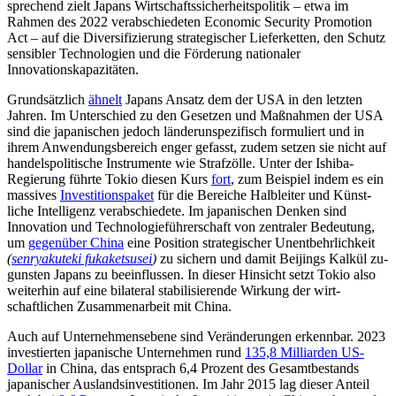
sprechend zielt Japans Wirtschafts­sicher­heitspolitik – etwa im
Rahmen des 2022 verabschiedeten Economic Security Pro­motion
Act – auf die Diversifizierung stra­tegischer Liefer­ketten, den Schutz
sen­sibler Technologien und die Förderung nationaler
Innovationskapazitäten.
Grund­sätzlich
ähnelt
Japans Ansatz dem der USA in den letzten
Jahren. Im Unter­schied zu den Gesetzen und Maßnahmen der USA
sind die japanischen jedoch länder­unspezifisch formuliert und in
ihrem An­wen­dungsbereich enger gefasst, zudem setzen sie nicht auf
handelspolitische In­stru­mente wie Straf­zölle. Unter der Ishiba-
Regie­rung führte Tokio diesen Kurs
fort
, zum Bei­spiel indem es ein
massi­ves
Inves­ti­tions­paket
für die Bereiche Halbleiter und Künst­
liche Intel­li­genz verabschiedete. Im japa­nischen Denken sind
Innovation und Techno­logieführerschaft von zentraler Be­deu­tung,
um
gegenüber China
eine Position strategischer Unentbehrlichkeit
(
senryakuteki fukaketsusei
)
zu sichern und damit Beijings Kalkül zu­
guns­ten Japans zu beeinflussen. In dieser Hinsicht setzt Tokio also
weiterhin auf eine bilateral stabilisierende Wirkung der wirt­
schaftlichen Zusam­menarbeit mit China.
Auch auf Unternehmensebene sind Ver­änderungen erkennbar. 2023
inves­tierten japanische Unternehmen rund
135,8 Mil
liarden US-
Dollar
in China, das entsprach 6,4 Prozent des Gesamtbestands
japanischer Auslandsinvestitionen. Im Jahr 2015 lag dieser Anteil