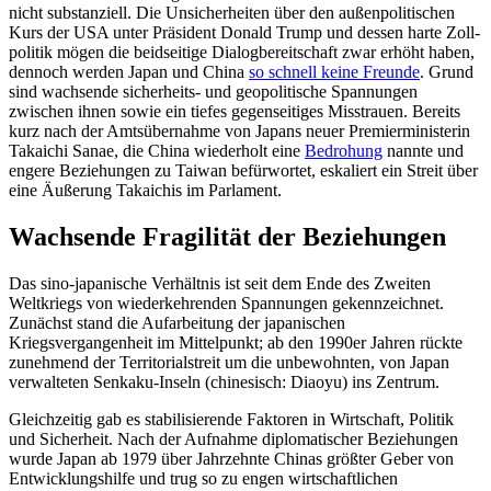
nicht sub­stan­ziell. Die Unsicherheiten über den außen­politischen
Kurs der USA unter Prä­si­dent Donald Trump und dessen harte Zoll­
politik mögen die beidseitige Dialog­bereit­schaft zwar erhöht haben,
dennoch werden Japan und China
so schnell keine Freunde
. Grund
sind wachsende sicherheits- und geopolitische Spannungen
zwischen ihnen sowie ein tiefes gegenseitiges Miss­trauen
.
Bereits
kurz nach der Amtsübernahme von Japans neuer Premierministerin
Takaichi Sanae, die China wiederholt eine
Bedrohung
nannte und
engere Beziehungen zu Taiwan befür­wortet, eskaliert ein Streit über
eine Äuße­rung Takaichis im Parlament.
Wachsende Fragilität der Beziehungen
Das sino-japanische Verhältnis ist seit dem Ende des Zweiten
Weltkriegs von wiederkehrenden Spannungen gekennzeichnet.
Zunächst stand die Aufarbeitung der japa­nischen
Kriegsvergangenheit im Mittelpunkt; ab den 1990er Jahren rückte
zuneh­mend der Territorialstreit um die unbewohn­ten, von Japan
verwalteten Senkaku-Inseln (chi­ne­sisch: Diaoyu) ins Zentrum.
Gleichzeitig gab es stabilisierende Faktoren in Wirtschaft, Politik
und Sicher­heit. Nach der Aufnahme diplomatischer Bezie­hungen
wurde Japan ab 1979 über Jahr­zehnte Chinas größter Geber von
Entwicklungshilfe und trug so zu engen wirtschaftlichen