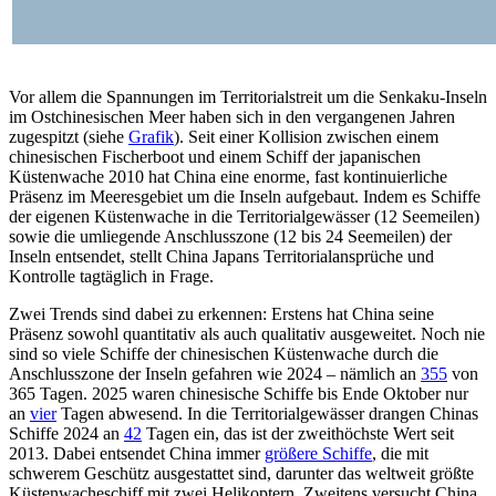
Vor allem die Spannungen im Territorial­streit um die Senkaku-Inseln
im Ostchine­sischen Meer haben sich in den vergangenen Jah­ren
zugespitzt (siehe
Grafik
). Seit einer Kollision zwischen einem
chinesischen Fischer­boot und einem Schiff der japanischen
Küstenwache 2010 hat China eine enorme, fast kontinuierliche
Präsenz im Meeresgebiet um die Inseln aufgebaut. Indem es Schiffe
der eigenen Küstenwache in die Territorial­gewässer (12 Seemeilen)
sowie die um­liegende Anschlusszone (12 bis 24 Seemeilen) der
Inseln entsendet, stellt China Japans Territorialansprüche und
Kontrolle tag­täg­lich in Frage.
Zwei Trends sind dabei zu erkennen: Erstens hat China seine
Präsenz sowohl quantitativ als auch qualitativ aus­geweitet. Noch nie
sind so viele Schiffe der chinesischen Küstenwache durch die
Anschluss­zone der Inseln gefahren wie 2024 – näm­lich an
355
von
365 Tagen. 2025 waren chinesische Schiffe bis Ende Oktober nur
an
vier
Tagen abwesend. In die Territorial­gewässer drangen Chinas
Schiffe 2024 an
42
Tagen ein, das ist der zweithöchste Wert seit
2013. Dabei entsendet China immer
grö
ßere Schiffe
, die mit
schwerem Geschütz ausgestattet sind, darunter das weltweit größte
Küstenwacheschiff mit zwei Heli­koptern. Zweitens versucht China