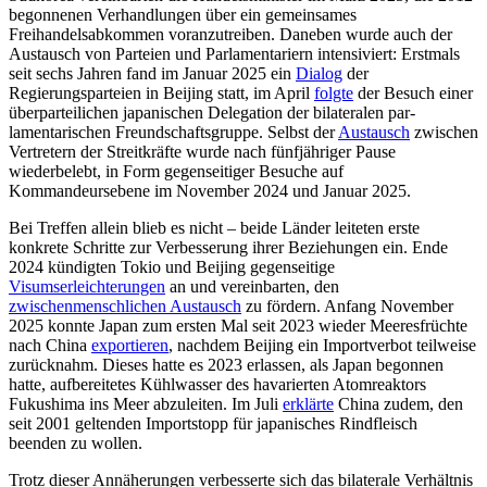
be­gonnenen Verhandlungen über ein gemein­sames
Freihandelsabkommen vor­an­zutreiben. Daneben wurde auch der
Aus­tausch von Parteien und Parlamentariern intensiviert: Erstmals
seit sechs Jahren fand im Januar 2025 ein
Dialog
der
Regierungsparteien in Beijing statt, im April
folgte
der Besuch einer
über­parteilichen japanischen Delega­tion der bilateralen par­
lamentarischen Freundschaftsgruppe. Selbst der
Austausch
zwi­schen
Vertretern der Streitkräfte wurde nach fünf­jähriger Pause
wiederbelebt, in Form gegen­seitiger Besuche auf
Kommandeursebene im No­vem­ber 2024 und Januar 2025.
Bei Treffen allein blieb es nicht – beide Länder leiteten erste
konkrete Schritte zur Verbesserung ihrer Beziehungen ein. Ende
2024 kündigten Tokio und Beijing gegen­seitige
Visumserleichterungen
an und verein­barten, den
zwischenmenschlichen Aus
tausch
zu fördern. Anfang November
2025 konnte Japan zum ersten Mal seit 2023 wieder Meeresfrüchte
nach China
ex­por­tie­ren
, nachdem Beijing ein Import­verbot teilweise
zurücknahm. Dieses hatte es 2023 erlassen, als Japan begonnen
hatte, aufbe­reitetes Kühlwasser des havarierten Atom­reaktors
Fukushima ins Meer abzuleiten. Im Juli
erklärte
China zu­dem, den
seit 2001 gelten­den Importstopp für japanisches Rindfleisch
beenden zu wollen.
Trotz dieser Annäherungen verbesserte sich das bilaterale Verhältnis