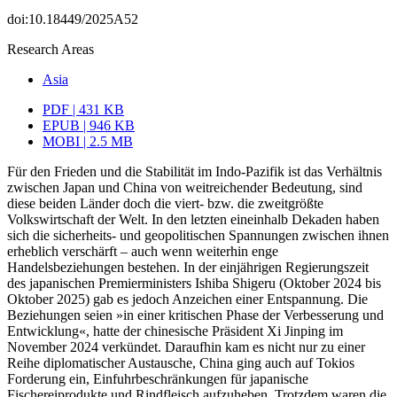
doi:10.18449/2025A52
Research Areas
Asia
PDF | 431 KB
EPUB | 946 KB
MOBI | 2.5 MB
Für den Frieden und die Stabilität im Indo-Pazifik ist das Verhältnis
zwischen Japan und China von weitreichender Bedeutung, sind
diese beiden Länder doch die viert- bzw. die zweitgrößte
Volkswirtschaft der Welt. In den letzten eineinhalb Dekaden haben
sich die sicherheits- und geopolitischen Spannungen zwischen ihnen
erheb­lich ver­schärft – auch wenn weiter­hin enge
Handelsbeziehungen bestehen. In der ein­jährigen Regie­rungszeit
des japanischen Premierministers Ishiba Shigeru (Oktober 2024 bis
Oktober 2025) gab es jedoch Anzeichen einer Entspannung. Die
Beziehungen seien »in einer kritischen Phase der Verbesserung und
Entwicklung«, hatte der chinesische Präsident Xi Jinping im
November 2024 verkündet. Daraufhin kam es nicht nur zu einer
Reihe diplo­matischer Austausche, China ging auch auf Tokios
Forderung ein, Einfuhr­beschränkungen für japanische
Fischereiprodukte und Rindfleisch aufzuheben. Trotz­dem waren die