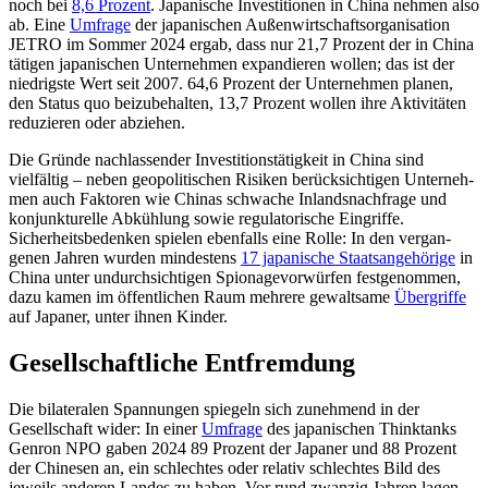
noch bei
8,6 Prozent
. Japani­sche Investi­tio­nen in China nehmen also
ab. Eine
Um­frage
der japanischen Außen­wirtschafts­organisation
JETRO im Sommer 2024 ergab, dass nur 21,7 Prozent der in China
tätigen japanischen Unternehmen expandieren wollen; das ist der
nied­rigste Wert seit 2007. 64,6 Pro­zent der Unternehmen planen,
den Status quo beizubehalten, 13,7 Prozent wollen ihre Aktivitäten
reduzieren oder abziehen.
Die Gründe nachlassender Investitions­tätigkeit in China sind
vielfältig – neben geo­poli­tischen Risiken berücksichtigen Unter­neh­
men auch Faktoren wie Chinas schwache Inlandsnachfrage und
kon­junk­turelle Abkühlung sowie regu­la­torische Ein­griffe.
Sicherheitsbedenken spielen ebenfalls eine Rolle: In den ver­gan­
genen Jahren wurden min­destens
17 japa­nische Staatsangehörige
in
China unter undurchsichtigen Spionagevorwürfen fest­genom­men,
dazu kamen im öffentlichen Raum mehrere gewaltsame
Übergriffe
auf Japa­ner, unter ihnen Kinder.
Gesellschaftliche Entfremdung
Die bilateralen Spannungen spiegeln sich zuneh­mend in der
Gesellschaft wider: In einer
Umfrage
des japanischen Thinktanks
Gen­ron NPO gaben 2024 89 Prozent der Japaner und 88 Prozent
der Chinesen an, ein schlech­tes oder relativ schlechtes Bild des
jeweils anderen Landes zu haben. Vor rund zwanzig Jahren lagen