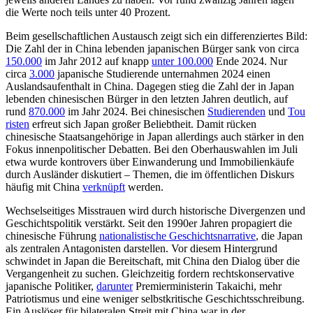
die Werte noch teils unter 40 Prozent.
Beim gesellschaftlichen Austausch zeigt sich ein differenziertes Bild:
Die Zahl der in China lebenden japanischen Bürger sank von circa
150.000
im Jahr 2012 auf knapp
unter 100.000
Ende 2024. Nur
circa
3.000
japanische Studierende unternahmen 2024 einen
Auslandsaufenthalt in China. Da­gegen stieg die Zahl der in Japan
lebenden chinesischen Bürger in den letzten Jahren deutlich, auf
rund
870.000
im Jahr 2024. Bei chinesischen
Studierenden
und
Tou
ris­ten
erfreut sich Japan großer Beliebtheit. Damit rücken
chinesische Staatsangehörige in Japan allerdings auch stärker in den
Fokus innenpolitischer Debatten. Bei den Ober­haus­wahlen im Juli
etwa wurde kon­tro­vers über Einwanderung und Immobilien­käufe
durch Ausländer diskutiert – The­men, die im öffentlichen Diskurs
häufig mit China
verknüpft
werden.
Wechselseitiges Misstrauen wird durch historische Divergenzen und
Geschichts­poli­tik verstärkt. Seit den 1990er Jahren pro­pagiert die
chinesische Führung
natio­na­
listische Geschichtsnarrative
, die Japan
als zentralen Antagonisten darstellen. Vor diesem Hintergrund
schwindet in Japan die Bereitschaft, mit China den Dialog über die
Vergangenheit zu suchen. Gleichzeitig for­dern rechtskonservative
japanische Politi­ker,
darunter
Premierministerin Takaichi, mehr
Patriotismus und eine weniger selbst­kritische Geschichtsschreibung.
Ein Aus­löser für bilateralen Streit mit China war in der