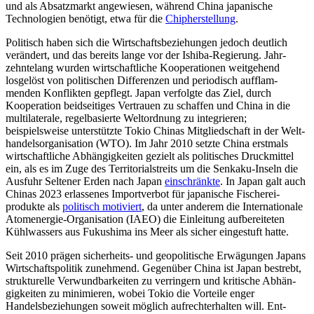
und als Absatzmarkt angewiesen, während China japanische
Technologien benötigt, etwa für die
Chip
herstellung
.
Politisch haben sich die Wirtschafts­beziehungen jedoch deutlich
verändert, und das bereits lange vor der Ishiba-Regierung. Jahr­
zehnte­lang wurden wirtschaftliche Koope­rationen weitgehend
losgelöst von politi­schen Dif­fe­renzen und periodisch aufflam­
menden Kon­flikten gepflegt. Japan verfolgte das Ziel, durch
Kooperation beid­seitiges Ver­trauen zu schaffen und China in die
multi­laterale, regelbasierte Welt­ordnung zu inte­grieren;
beispielsweise unterstützte Tokio Chinas Mitgliedschaft in der Welt­
handelsorga­ni­sa­tion (WTO). Im Jahr 2010 setzte China erst­mals
wirtschaftliche Ab­hängigkeiten gezielt als politisches Druck­mittel
ein, als es im Zuge des Terri­torial­streits um die Senkaku-Inseln die
Ausfuhr Seltener Erden nach Japan
ein
schränkte
. In Japan galt auch
Chinas 2023 erlassenes Im­portverbot für japanische Fischerei­
produkte als
politisch motiviert
, da unter anderem die Internationale
Atomenergie-Organisation (IAEO) die Einleitung auf­bereiteten
Kühlwassers aus Fukushima ins Meer als sicher eingestuft hatte.
Seit 2010 prägen sicherheits- und geo­politische Erwägungen Japans
Wirtschaftspolitik zunehmend. Gegenüber China ist Japan bestrebt,
strukturelle Verwundbar­keiten zu verringern und kritische Abhän­
gig­keiten zu minimieren, wobei Tokio die Vorteile enger
Handelsbezie­hungen soweit möglich aufrechterhalten will. Ent­