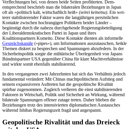
Verflechtungen bei, von denen beide Seiten profitierten. Dem­
entsprechend be­schrieb man die bilateralen Bezie­hungen in Japan
oft als »politisch kalt, wirtschaftlich heiß«
(seirei keinetsu)
. Ein wei­
terer stabi­lisie­render Faktor waren die lang­jährigen per­sönlichen
Kontakte zwi­schen hochrangigen Politikern beider Länder –
begünstigt durch die nahezu durchgehende Regierungs­beteiligung
der Liberaldemokratischen Partei in Japan und ihres
Koalitionspartners Komeito. Diese Kontakte dienten als infor­melle
Gesprächskanäle
(»pipes«), um Infor­mationen auszutauschen, heikle
Themen diskret zu besprechen und Span­nungen abzufedern. In der
Sicherheits­politik sorgte die militärische Überlegenheit von Japans
Bündnispartner USA gegenüber China für klare Machtverhältnisse
und wirkte somit ebenfalls stabilisierend.
In den vergangenen zwei Jahrzehnten hat sich das Verhältnis jedoch
fundamental verändert: Mit Chinas machtpolitischem Aufstieg und
seinem expansiveren Auftre­ten hat die geopolitische Rivalität
spürbar zugenommen. Zugleich verlieren die einst stabilisierenden
Faktoren in Wirtschaft, Politik und Sicherheit an Wirkung, wäh­rend
bilaterale Spannungen offener zutage treten. Daher blieben die
Beziehungen trotz des intensivierten diplomatischen Austausches
während Ishibas Regie­rungszeit fragil und angespannt.
Geopolitische Rivalität und das Dreieck