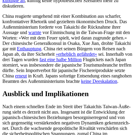
kündigte an
, künftig keine hypothetischen Szenarien mehr zu
diskutieren.
China reagierte umgehend mit einer Kombination aus scharfer,
konfrontativer Rhetorik und gezieltem ökonomischen Druck. Das
Außenministerium forderte von Takaichi die Rücknahme ihrer
Aussage und
warnte
vor Einmischung in die Taiwan-Frage mit den
Worten: »Wer mit dem Feuer spielt, wird daran zugrunde gehen.«
Der chinesische Generalkonsul in Osaka, Xue Jian, drohte Takaichi
gar mit
Enthauptung
. China riet seinen Bürgern von Reisen nach
Japan ab, da ihre Sicherheit
»erheblich gefährdet«
sei. Innerhalb von
drei Tagen wurden
fast eine halbe Million
Flugtickets nach Japan
storniert, was insbesondere die japanische Tourismusbranche treffen
dürfte. Sein Importverbot für japanische Fischereiprodukte setzte
China
erneut
in Kraft. Japans sofortige Entsendung eines ranghohen
Beamten des Außenministeriums brachte
keine Deeskalation
.
Ausblick und Implikationen
Nach einem schnellen Ende im Streit über Takaichis Taiwan-Äuße­
rung sieht es derzeit nicht aus. Insge­samt ist die Entwicklung der
japanisch-chinesischen Beziehungen besorgnis­erregend und von
sich gegenseitig verstärkenden negativen Dynamiken ge­kenn­zeich­
net. Durch die wachsende geo­poli­ti­sche Rivalität verschärfen sich
die sicherheits­politischen Spannungen, zumal China im