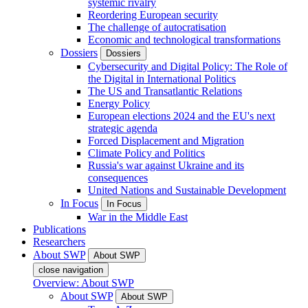
systemic rivalry
Reordering European security
The challenge of autocratisation
Economic and technological transformations
Dossiers
Dossiers
Cybersecurity and Digital Policy: The Role of
the Digital in International Politics
The US and Transatlantic Relations
Energy Policy
European elections 2024 and the EU's next
strategic agenda
Forced Displacement and Migration
Climate Policy and Politics
Russia's war against Ukraine and its
consequences
United Nations and Sustainable Development
In Focus
In Focus
War in the Middle East
Publications
Researchers
About SWP
About SWP
close navigation
Overview: About SWP
About SWP
About SWP