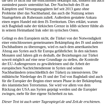
die den IS nicht nur nie entschlossen bekämpft hat, sondern ihn auch
zumindest passiv unterstützt hat. Der Nachschub des IS an
Kämpfern und Versorgungsgütern lief seit 2013 ganz ohne
Probleme über das Nachbarland, das auch die Nutzung seines
Staatsgebiets als Ruheraum zuließ. Außerdem gestattete Ankara
einen regen Handel mit dem IS-Territorium. Dies erklärt, warum
sich Baghdadi nahe der türkischen Grenze in Idlib sicherer fühlte als
in seinem Heimatland Irak oder im syrischen Osten.
Gelingt es den Europäern nicht, die Türkei von der Notwendigkeit
einer entschlossenen gemeinsamen Bekämpfung des IS und anderer
Dschihadisten zu überzeugen, wird es nach dem amerikanischen
Abzug aus Syrien auch für Europa gefährlicher. In den nächsten
Monaten und Jahren gilt es deshalb, die Beziehungen zur Türkei
soweit möglich auf eine neue Grundlage zu stellen, die Kontrolle
der EU-Außengrenzen zu gewährleisten und die Arbeit der
europäischen Nachrichtendienste in Syrien und seinen
Nachbarländern (einschließlich der Türkei) zu intensivieren. Die
militärische Niederlage des IS und der Tod von Baghdadi sind auch
für die Europäer der Beginn einer neuen Phase in der Bekämpfung
des islamistischen Terrorismus. Sie wird vor allem von dem
Rückzug der USA aus Syrien geprägt werden und die Europäer
zwingen, mehr für ihre eigene Sicherheit zu tun.
Dieser Text ist auch unter Tagesspiegel.de und Zeit.de erschienen.