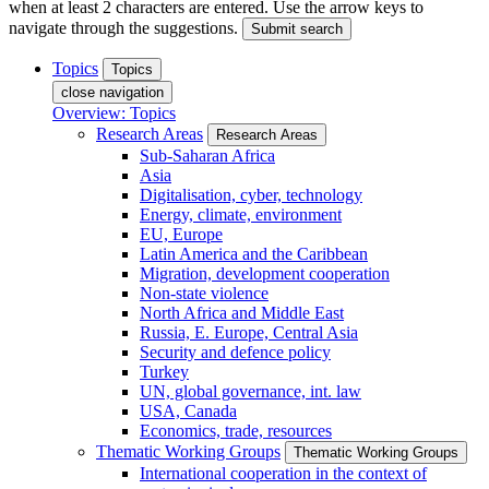
when at least 2 characters are entered. Use the arrow keys to
navigate through the suggestions.
Submit search
Topics
Topics
close navigation
Overview: Topics
Research Areas
Research Areas
Sub-Saharan Africa
Asia
Digitalisation, cyber, technology
Energy, climate, environment
EU, Europe
Latin America and the Caribbean
Migration, development cooperation
Non-state violence
North Africa and Middle East
Russia, E. Europe, Central Asia
Security and defence policy
Turkey
UN, global governance, int. law
USA, Canada
Economics, trade, resources
Thematic Working Groups
Thematic Working Groups
International cooperation in the context of