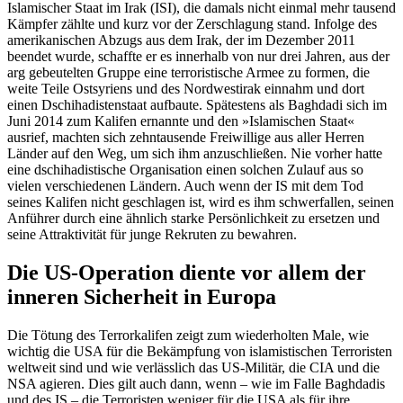
Islamischer Staat im Irak (ISI), die damals nicht einmal mehr tausend
Kämpfer zählte und kurz vor der Zerschlagung stand. Infolge des
amerikanischen Abzugs aus dem Irak, der im Dezember 2011
beendet wurde, schaffte er es innerhalb von nur drei Jahren, aus der
arg gebeutelten Gruppe eine terroristische Armee zu formen, die
weite Teile Ostsyriens und des Nordwestirak einnahm und dort
einen Dschihadistenstaat aufbaute. Spätestens als Baghdadi sich im
Juni 2014 zum Kalifen ernannte und den »Islamischen Staat«
ausrief, machten sich zehntausende Freiwillige aus aller Herren
Länder auf den Weg, um sich ihm anzuschließen. Nie vorher hatte
eine dschihadistische Organisation einen solchen Zulauf aus so
vielen verschiedenen Ländern. Auch wenn der IS mit dem Tod
seines Kalifen nicht geschlagen ist, wird es ihm schwerfallen, seinen
Anführer durch eine ähnlich starke Persönlichkeit zu ersetzen und
seine Attraktivität für junge Rekruten zu bewahren.
Die US-Operation diente vor allem der
inneren Sicherheit in Europa
Die Tötung des Terrorkalifen zeigt zum wiederholten Male, wie
wichtig die USA für die Bekämpfung von islamistischen Terroristen
weltweit sind und wie verlässlich das US-Militär, die CIA und die
NSA agieren. Dies gilt auch dann, wenn – wie im Falle Baghdadis
und des IS – die Terroristen weniger für die USA als für ihre