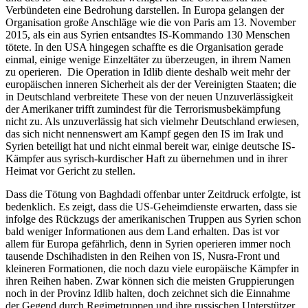
Verbündeten eine Bedrohung darstellen. In Europa gelangen der
Organisation große Anschläge wie die von Paris am 13. November
2015, als ein aus Syrien entsandtes IS-Kommando 130 Menschen
tötete. In den USA hingegen schaffte es die Organisation gerade
einmal, einige wenige Einzeltäter zu überzeugen, in ihrem Namen
zu operieren. Die Operation in Idlib diente deshalb weit mehr der
europäischen inneren Sicherheit als der der Vereinigten Staaten; die
in Deutschland verbreitete These von der neuen Unzuverlässigkeit
der Amerikaner trifft zumindest für die Terrorismusbekämpfung
nicht zu. Als unzuverlässig hat sich vielmehr Deutschland erwiesen,
das sich nicht nennenswert am Kampf gegen den IS im Irak und
Syrien beteiligt hat und nicht einmal bereit war, einige deutsche IS-
Kämpfer aus syrisch-kurdischer Haft zu übernehmen und in ihrer
Heimat vor Gericht zu stellen.
Dass die Tötung von Baghdadi offenbar unter Zeitdruck erfolgte, ist
bedenklich. Es zeigt, dass die US-Geheimdienste erwarten, dass sie
infolge des Rückzugs der amerikanischen Truppen aus Syrien schon
bald weniger Informationen aus dem Land erhalten. Das ist vor
allem für Europa gefährlich, denn in Syrien operieren immer noch
tausende Dschihadisten in den Reihen von IS, Nusra-Front und
kleineren Formationen, die noch dazu viele europäische Kämpfer in
ihren Reihen haben. Zwar können sich die meisten Gruppierungen
noch in der Provinz Idlib halten, doch zeichnet sich die Einnahme
der Gegend durch Regimetruppen und ihre russischen Unterstützer