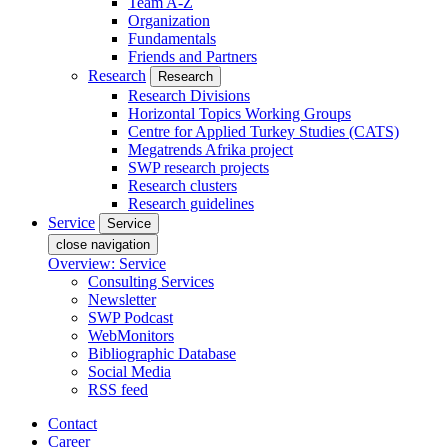
Team A-Z
Organization
Fundamentals
Friends and Partners
Research
Research
Research Divisions
Horizontal Topics Working Groups
Centre for Applied Turkey Studies (CATS)
Megatrends Afrika project
SWP research projects
Research clusters
Research guidelines
Service
Service
close navigation
Overview: Service
Consulting Services
Newsletter
SWP Podcast
WebMonitors
Bibliographic Database
Social Media
RSS feed
Contact
Career