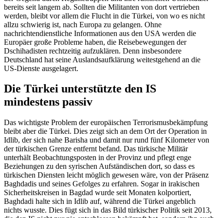
bereits seit langem ab. Sollten die Militanten von dort vertrieben
werden, bleibt vor allem die Flucht in die Türkei, von wo es nicht
allzu schwierig ist, nach Europa zu gelangen. Ohne
nachrichtendienstliche Informationen aus den USA werden die
Europäer große Probleme haben, die Reisebewegungen der
Dschihadisten rechtzeitig aufzuklären. Denn insbesondere
Deutschland hat seine Auslandsaufklärung weitestgehend an die
US-Dienste ausgelagert.
Die Türkei unterstützte den IS
mindestens passiv
Das wichtigste Problem der europäischen Terrorismusbekämpfung
bleibt aber die Türkei. Dies zeigt sich an dem Ort der Operation in
Idlib, der sich nahe Barisha und damit nur rund fünf Kilometer von
der türkischen Grenze entfernt befand. Das türkische Militär
unterhält Beobachtungsposten in der Provinz und pflegt enge
Beziehungen zu den syrischen Aufständischen dort, so dass es
türkischen Diensten leicht möglich gewesen wäre, von der Präsenz
Baghdadis und seines Gefolges zu erfahren. Sogar in irakischen
Sicherheitskreisen in Bagdad wurde seit Monaten kolportiert,
Baghdadi halte sich in Idlib auf, während die Türkei angeblich
nichts wusste. Dies fügt sich in das Bild türkischer Politik seit 2013,