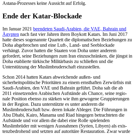
Astana-Prozesses keine Aussicht auf Erfolg.
Ende der Katar-Blockade
Im Januar 2021
beendeten Saudi-Arabien, die VAE, Bahrain und
Ägypten
nach fast vier Jahren ihren Boykott Katars. Im Juni 2017
hatte dieses sogenannte Quartett die diplomatischen Beziehungen zu
Doha ab­gebrochen und eine Luft-, Land- und See­blockade
verhängt. Zuvor hatten die Staa­ten von Doha unter anderem
gefordert, seine Beziehungen zum Iran einzuschränken, die jüngst in
Doha etablierte türkische Militärbasis zu schließen und die
Unterstüt­zung der Muslimbruderschaft einzustellen.
Schon 2014 hatten Katars abweichende außen- und
sicherheitspolitische Prioritäten zu einem ernsthaften Zerwürfnis mit
Saudi-Arabien, den VAE und Bahrain geführt. Doha sah die ab
2011 einsetzenden Ara­bischen Aufstände als Chance, seine regio­
nale Position ebenso zu stärken wie ihm gewogene Gruppierungen
in der Region. Dazu unterstützte es unter anderem die
Muslimbruderschaft bzw. deren lokale Ab­leger. Die Führungen in
Abu Dhabi, Kairo, Manama und Riad hingegen betrachteten die
Aufstände und vor allem die dabei eine Rolle spielenden
Muslimbrüder mit weni­gen Ausnahmen (Syrien, Libyen) als exis­
tenzbedrohend und setzten auf autoritäre Restauration. Zwar wurde