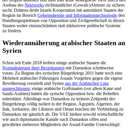
Ausbau des
Netzwerks
nichtstaatlicher (Gewalt-)Akteure zu sichern
sucht. Drittens droht Israels Ko­operation mit autoritären Staaten der
Region im Bereich
Geheimdienste und Informa­tionstechnologie
den
Handlungsspielraum von Opposition und Zivilgesellschaft in diesen
Staaten weiter einzuschränken statt inklusivere politische Systeme
zu fördern.
Wiederannäherung arabischer Staaten an
Syrien
Schon seit Ende 2018 treiben einige ara­bische Staaten die
Normalisierung ihrer Beziehungen
mit Damaskus schrittweise
voran. Zu Beginn des syrischen Bürgerkriegs 2011 hatte noch eine
Mehrheit ara­bischer Führungen Assads Vorgehen gegen die eigene
Bevölkerung verurteilt und Syrien
aus der Arabischen Liga
ausgeschlos­sen
; einige arabische Golfstaaten (vor allem Katar und
Saudi-Arabien) hatten die syri­sche Opposition bzw. die Rebellen
unter­stützt. Allerdings war Damaskus zu keinem Zeitpunkt des
Bürgerkriegs völlig isoliert in der Region. Ägypten, Algerien, der
Irak, Jor­danien, der Libanon und Oman brachen die Verbindung zu
Damaskus nie gänzlich ab. Die VAE hielten sowohl wirtschaftliche
wie auch diplomatische Kanäle nach Damaskus offen und
gewährten mehreren Mitgliedern der Assad-Familie Unterschlupf.