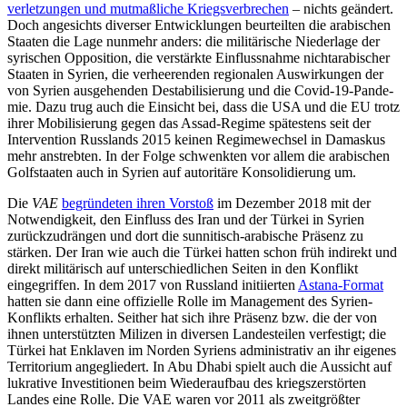
verletzungen und mutmaßliche Kriegs­verbrechen
– nichts geändert.
Doch ange­sichts diverser Entwicklungen beurteilten die arabischen
Staaten die Lage nunmehr anders: die militärische Niederlage der
syrischen Opposition, die verstärkte Ein­fluss­nahme nichtarabischer
Staaten in Syrien, die verheerenden regionalen Aus­wirkungen der
von Syrien ausgehenden Destabilisierung und die Covid-19-Pande­
mie. Dazu trug auch die Einsicht bei, dass die USA und die EU trotz
ihrer Mobilisierung gegen das Assad-Regime spätestens seit der
Intervention Russlands 2015 keinen Regimewechsel in Damaskus
mehr anstreb­ten. In der Folge schwenkten vor allem die arabischen
Golfstaaten auch in Syrien auf autoritäre Konsolidierung um.
Die
VAE
begründeten ihren Vorstoß
im Dezember 2018 mit der
Notwendigkeit, den Einfluss des Iran und der Türkei in Syrien
zurückzudrängen und dort die sunnitisch-arabische Präsenz zu
stärken. Der Iran wie auch die Türkei hatten schon früh indirekt und
direkt militärisch auf unterschied­lichen Seiten in den Konflikt
eingegriffen. In dem 2017 von Russland initiierten
Astana-Format
hatten sie dann eine offizielle Rolle im Management des Syrien-
Konflikts erhal­ten. Seither hat sich ihre Präsenz bzw. die der von
ihnen unterstützten Milizen in diversen Landesteilen verfestigt; die
Türkei hat Enklaven im Norden Syriens adminis­trativ an ihr eigenes
Territorium angegliedert. In Abu Dhabi spielt auch die Aussicht auf
lukrative Investitionen beim Wiederaufbau des kriegszerstörten
Landes eine Rolle. Die VAE waren vor 2011 als zweit­größter