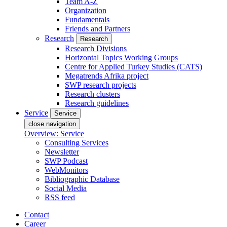
Team A-Z
Organization
Fundamentals
Friends and Partners
Research
Research
Research Divisions
Horizontal Topics Working Groups
Centre for Applied Turkey Studies (CATS)
Megatrends Afrika project
SWP research projects
Research clusters
Research guidelines
Service
Service
close navigation
Overview: Service
Consulting Services
Newsletter
SWP Podcast
WebMonitors
Bibliographic Database
Social Media
RSS feed
Contact
Career