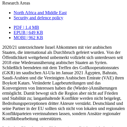
Research Areas
North Africa and Middle East
Security and defence policy
PDF | 1.4 MB
EPUB | 649 KB
MOBI | 962 KB
2020/21 unterzeichnete Israel Abkommen mit vier arabischen
Staaten, die international als Durchbruch gefeiert wurden. Von der
Öffentlichkeit weitgehend unbemerkt vollzieht sich unterdessen seit
2018 eine Wiederannäherung arabischer Staaten an Syrien.
Schließlich beendeten mit dem Treffen des Golfkooperationsrates
(GKR) im saudischen Al-Ula im Januar 2021 Ägypten, Bahrain,
Saudi-Arabien und die Vereinigten Arabischen Emirate (VAE) ihren
Boykott Katars. Veränderte Lagebeurteilungen und das
Konvergieren von Interessen haben die (Wieder-)Annäherungen
ermöglicht. Damit bewegt sich die Region aber nicht auf Frieden
und Stabilität zu; langanhaltende Konflikte werden nicht beigelegt,
Bedrohungsperzeptionen dritter Akteure verstärkt. Deutschland und
seine Partner in der EU sollten sich nicht von lokalen und regio­nalen
Konfliktparteien vereinnahmen lassen, sondern Ansätze regionaler
Konflikt­bearbeitung unterstützen.