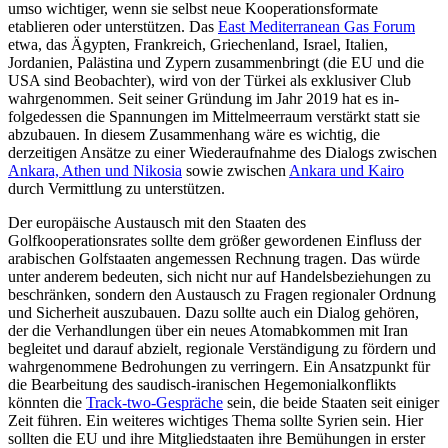
umso wichtiger, wenn sie selbst neue Koopera­tionsformate
etablieren oder unterstützen. Das
East Mediterranean Gas Forum
etwa, das Ägypten, Frankreich, Griechenland, Israel, Italien,
Jordanien, Palästina und Zypern zusammenbringt (die EU und die
USA sind Beobachter), wird von der Türkei als exklusiver Club
wahrgenommen. Seit seiner Gründung im Jahr 2019 hat es in­
folgedessen die Spannungen im Mittelmeer­raum verstärkt statt sie
abzubauen. In die­sem Zusammenhang wäre es wichtig, die
derzeitigen Ansätze zu einer Wiederaufnah­me des Dialogs zwischen
Ankara, Athen und Nikosia
sowie zwischen
Ankara und Kairo
durch Vermittlung zu unterstützen.
Der europäische Austausch mit den Staa­ten des
Golfkooperationsrates sollte dem größer gewordenen Einfluss der
arabischen Golfstaaten angemessen Rechnung tragen. Das würde
unter anderem bedeuten, sich nicht nur auf Handelsbeziehungen zu
beschränken, sondern den Austausch zu Fragen regionaler Ordnung
und Sicherheit auszubauen. Dazu sollte auch ein Dialog gehören,
der die Verhandlungen über ein neues Atomabkommen mit Iran
begleitet und darauf abzielt, regionale Verständigung zu fördern und
wahrgenommene Bedrohungen zu verringern. Ein Ansatzpunkt für
die Bearbeitung des saudisch-iranischen Hegemonialkonflikts
könnten die
Track-two-Gespräche
sein, die beide Staaten seit einiger
Zeit führen. Ein weite­res wichtiges Thema sollte Syrien sein. Hier
sollten die EU und ihre Mitgliedstaaten ihre Bemühungen in erster