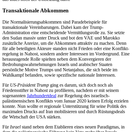
Transaktionale Abkommen
Die Normalisierungsabkommen sind Parade­beispiele für
transaktionale Vereinbarungen. Dabei kam der Trump-
Administration eine entscheidende Vermittlungsrolle zu. Sie setzte
den Sudan massiv unter Druck und bot den VAE und Marokko
zusätzliche Anreize, um die Abkommen attraktiv zu machen. Denn
für alle beteiligten Akteure standen nicht Frieden oder eine Konflikt­
regelung in Nahost, sondern andere Inter­essen im Vordergrund. Eine
herausragende Rolle spielten neben dem Konvergieren der
Bedrohungswahrnehmungen Israels und arabischer Staaten
persönliche Motive Trumps und Netanjahus, die sich beide im
Wahlkampf befanden, sowie spezifische nationale Interessen.
Für
US-Präsident Trump
ging es darum, sich doch noch als
Friedensstifter in Nahost zu profilieren, nachdem er mit seinem
soge­nannten
Jahrhundertdeal
zur Regelung des israelisch-
palästinensischen Konflikts vom Januar 2020 keinen Erfolg erzielen
konnte. Nun wollte er regionale Unterstützung für seine Politik des
maximalen Drucks auf Iran mobilisieren und durch Rüstungsdeals
die Wirtschaft der USA stärken.
Für
Israel
stand neben dem Etablieren eines neuen Paradigmas, in