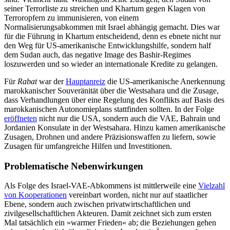
seiner Ter­ror­liste zu streichen und Khartum gegen Klagen von
Terroropfern zu immunisieren, von einem
Normalisierungsabkommen mit Israel abhängig gemacht. Dies war
für die Führung in Khartum entscheidend, denn es ebnete nicht nur
den Weg für US-amerika­nische Entwicklungshilfe, sondern half
dem Sudan auch, das negative Image des Bashir-Regimes
loszuwerden und so wieder an internationale Kredite zu gelangen.
Für
Rabat
war der
Hauptanreiz
die US-amerikanische Anerkennung
marokka­nischer Souveränität über die Westsahara und die Zusage,
dass Verhandlungen über eine Regelung des Konflikts auf Basis des
marokkanischen Autonomieplans stattfinden sollten. In der Folge
eröffneten
nicht nur die USA, sondern auch die VAE, Bah­rain und
Jordanien Konsulate in der West­sahara. Hinzu kamen amerikanische
Zu­sagen, Drohnen und andere Präzisions­waffen zu liefern, sowie
Zusagen für um­fangreiche Hilfen und Investitionen.
Problematische Nebenwirkungen
Als Folge des Israel-VAE-Abkommens ist mittlerweile eine
Vielzahl
von Kooperationen
vereinbart worden, nicht nur auf staatlicher
Ebene, sondern auch zwischen privatwirtschaftlichen und
zivilgesellschaftlichen Akteuren. Damit zeichnet sich zum ersten
Mal tatsächlich ein »warmer Frieden« ab; die Beziehungen gehen