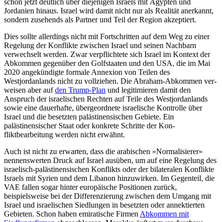
schon jetzt deut­lich über diejenigen Israels mit Ägypten und
Jordanien hinaus. Israel wird damit nicht nur als Realität anerkannt,
sondern zusehends als Partner und Teil der Region akzeptiert.
Dies sollte allerdings nicht mit Fortschrit­ten auf dem Weg zu einer
Regelung der Kon­flikte zwischen Israel und seinen Nach­barn
verwechselt werden. Zwar verpflichtete sich Israel im Kontext der
Abkommen gegen­über den Golfstaaten und den USA, die im Mai
2020 angekündigte formale Annexion von Teilen des
Westjordanlands nicht zu vollziehen. Die Abraham-Abkommen ver­
weisen aber auf
den Trump-Plan
und legi­timieren damit den
Anspruch der israelischen Rechten auf Teile des Westjordanlands
sowie eine dauerhafte, übergeordnete israelische Kontrolle über
Israel und die besetzten palästinensischen Gebiete. Ein
palästinensischer Staat oder konkrete Schritte der Kon­
fliktbearbeitung werden nicht erwähnt.
Auch ist nicht zu erwarten, dass die arabischen »Normalisierer«
nennenswerten Druck auf Israel ausüben, um auf eine Regelung des
israelisch-palästinensischen Konflikts oder der bilateralen Konflikte
Israels mit Syrien und dem Libanon hin­zuwirken. Im Gegenteil, die
VAE fallen sogar hinter europäische Positionen zurück,
beispielsweise bei der Differenzierung zwi­schen dem Umgang mit
Israel und israe­lischen Siedlungen in besetzten oder annek­tierten
Gebieten. Schon haben emiratische Firmen
Abkommen mit