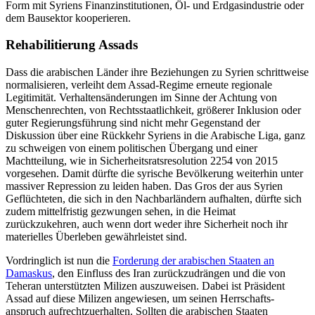
Form mit Syriens Finanzinstitutionen, Öl- und Erdgas­industrie oder
dem Bausektor kooperieren.
Rehabilitierung Assads
Dass die arabischen Länder ihre Beziehun­gen zu Syrien schrittweise
normalisieren, verleiht dem Assad-Regime erneute regio­nale
Legitimität. Verhaltensänderungen im Sinne der Achtung von
Menschenrechten, von Rechtsstaatlichkeit, größerer Inklusion oder
guter Regierungsführung sind nicht mehr Gegenstand der
Diskussion über eine Rückkehr Syriens in die Arabische Liga, ganz
zu schweigen von einem politischen Übergang und einer
Machtteilung, wie in Sicherheitsratsresolution 2254 von 2015
vorgesehen. Damit dürfte die syrische Bevölkerung weiterhin unter
massiver Repression zu leiden haben. Das Gros der aus Syrien
Geflüchteten, die sich in den Nachbarländern aufhalten, dürfte sich
zudem mittelfristig gezwungen sehen, in die Heimat
zurückzukehren, auch wenn dort weder ihre Sicherheit noch ihr
mate­rielles Überleben gewährleistet sind.
Vordringlich ist nun die
Forderung der arabischen Staaten an
Damaskus
, den Ein­fluss des Iran zurückzudrängen und die von
Teheran unterstützten Milizen auszuwei­sen. Dabei ist Präsident
Assad auf diese Milizen angewiesen, um seinen Herrschafts­
anspruch aufrechtzuerhalten. Sollten die arabischen Staaten