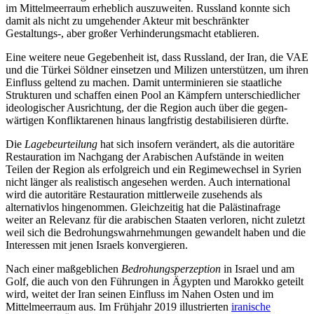
im Mittelmeerraum erheblich aus­zuweiten. Russland konnte sich
damit als nicht zu umgehender Akteur mit be­schränkter
Gestaltungs-, aber großer Ver­hinderungsmacht etablieren.
Eine weitere neue Gegebenheit ist, dass Russland, der Iran, die VAE
und die Türkei Söldner einsetzen und Milizen unterstützen, um ihren
Einfluss geltend zu machen. Damit unterminieren sie staat­liche
Struk­turen und schaffen einen Pool an Kämpfern unterschiedlicher
ideologischer Ausrichtung, der die Region auch über die gegen­
wärtigen Kon­fliktarenen hinaus langfristig destabilisieren dürfte.
Die
Lagebeurteilung
hat sich insofern verändert, als die autoritäre
Restauration im Nach­gang der Arabischen Aufstände in weiten
Teilen der Region als erfolgreich und ein Regimewechsel in Syrien
nicht län­ger als realistisch angesehen werden. Auch international
wird die autoritäre Restau­ration mittlerweile zusehends als
alternativlos hingenommen. Gleichzeitig hat die Paläs­tinafrage
weiter an Relevanz für die arabischen Staaten verloren, nicht zuletzt
weil sich die Bedrohungswahrnehmungen ge­wandelt haben und die
Interessen mit jenen Israels konvergieren.
Nach einer maßgeblichen
Bedrohungsperzeption
in Israel und am
Golf, die auch von den Führungen in Ägypten und Marokko geteilt
wird, weitet der Iran seinen Einfluss im Nahen Osten und im
Mittelmeerraum aus. Im Frühjahr 2019 illustrierten
irani­sche