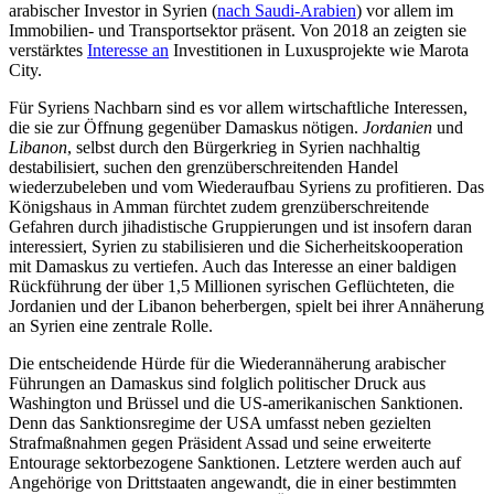
arabischer Investor in Syrien (
nach Saudi-Arabien
) vor allem im
Immobilien- und Transportsektor präsent. Von
2018 an zeig­ten sie
verstärktes
Interesse an
Investi­tio­nen in Luxusprojekte wie Marota
City
.
Für Syriens
Nachbarn sind es vor allem wirtschaftliche Interessen,
die sie zur Öff­nung gegenüber Damaskus nötigen.
Jorda­nien
und
Libanon
, selbst durch den Bürgerkrieg in Syrien nachhaltig
destabilisiert, suchen den grenzüberschreitenden Handel
wiederzubeleben und vom Wiederaufbau Syriens zu profitieren. Das
Königshaus in Amman fürchtet zudem grenzüberschrei­tende
Gefahren durch jihadistische Grup­pie­rungen und ist insofern daran
interessiert, Syrien zu stabilisieren und die Sicher­heitskooperation
mit Damaskus zu vertie­fen. Auch das Interesse an einer baldigen
Rückführung der über 1,5 Millionen syri­schen Geflüchteten, die
Jordanien und der Libanon beherbergen, spielt bei ihrer Annä­herung
an Syrien eine zentrale Rolle.
Die entscheidende Hürde für die Wiederannäherung arabischer
Führungen an Damaskus sind folglich politischer Druck aus
Washington und Brüssel und die US‑amerikanischen Sanktionen.
Denn das Sanktionsregime der USA umfasst neben gezielten
Strafmaßnahmen gegen Präsident Assad und seine erweiterte
Entourage sek­torbezogene Sanktionen. Letztere werden auch auf
Angehörige von Drittstaaten an­gewandt, die in einer bestimmten