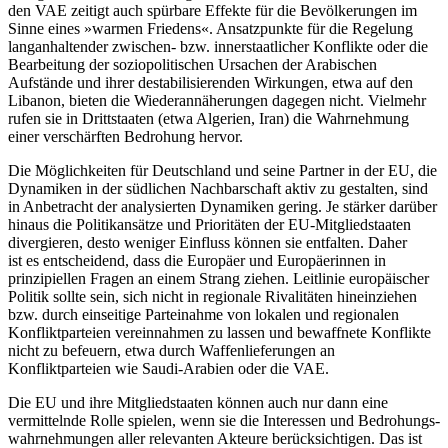
den VAE zeitigt auch spürbare Effekte für die Bevölkerungen im
Sinne eines »warmen Friedens«. Ansatzpunkte für die Regelung
langanhaltender zwischen- bzw. innerstaatlicher Konflikte oder die
Bearbeitung der soziopolitischen Ursachen der Arabischen
Aufstände und ihrer desta­bi­lisierenden Wirkungen, etwa auf den
Libanon, bieten die Wiederannäherungen dagegen nicht. Vielmehr
rufen sie in Dritt­staaten (etwa Algerien, Iran) die Wahrneh­mung
einer verschärften Bedrohung hervor.
Die Möglichkeiten für Deutschland und seine Partner in der EU, die
Dynamiken in der südlichen Nachbarschaft aktiv zu gestal­ten, sind
in Anbetracht der analysierten Dynamiken gering. Je stärker darüber
hin­aus die Politikansätze und Prioritäten der EU-Mitgliedstaaten
divergieren, desto weni­ger Einfluss können sie entfalten. Daher
ist es entscheidend, dass die Europäer und Europäerinnen in
prinzipiellen Fragen an einem Strang ziehen. Leitlinie europäischer
Politik sollte sein, sich nicht in regionale Rivalitäten hineinziehen
bzw. durch ein­seitige Parteinahme von lokalen und regio­nalen
Konfliktparteien vereinnahmen zu lassen und bewaffnete Konflikte
nicht zu befeuern, etwa durch Waffenlieferungen an
Konfliktparteien wie Saudi-Arabien oder die VAE.
Die EU und ihre Mitgliedstaaten können auch nur dann eine
vermittelnde Rolle spielen, wenn sie die Interessen und Bedro­hungs­
wahrnehmungen aller relevanten Akteure berücksichtigen. Das ist