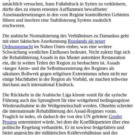
tatsächlich versuchen, Irans Fußabdruck in Syrien zu verkleinern,
dürfte dies zu einem erneuten Aufflammen bewaffneter
Auseinandersetzungen in den vom Regime kontrollierten Gebieten
führen und insofern eine Stabilisierung Syriens zusätzlich
erschweren.
Die arabische Normalisierung des Verhältnisses zu Damaskus geht
mit einer fak­tischen Anerkennung
Russlands als neuer
Ordnungsmacht
im Nahen Osten einher, was eine weitere
Schwächung westlichen Einflusses bedeutet. Nicht zuletzt fügt sich
die Rehabilitierung Assads in das Muster autoritärer Restauration
ein, die in weiten Teilen der Region zu beobachten ist. Assads
»langer Atem« und die Selbstinszenierung des Regimes als
säkulares Bollwerk gegen religiösen Extremismus sehen nicht nur
einige Machthaber in der Region als Vor­bild, sie machen teilweise
durchaus auch inter­national Eindruck.
Die Rückkehr in die Arabische Liga könnte somit für die syrische
Führung auch das Sprungbrett für eine weitgehend bedin­gungslose
Wiederaufnahme in die Welt­gemein­schaft werden. Ohnehin schreitet
die inter­nationale Rehabilitierung des Assad-Regimes voran.
Fraglich ist indes, ob dadurch der von den UN geleitete
Genfer
Prozess
unterminiert würde, bei dem die Konfliktparteien über eine
politische Rege­lung verhandeln. Er ist sowieso festgefahren und
bietet angesichts der militärischen Kräfteverhältnisse und des