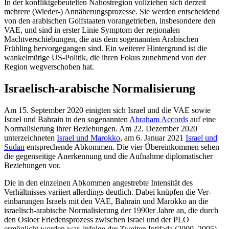
In der konfliktgebeutelten Nahostregion vollziehen sich derzeit
mehrere (Wieder-) Annäherungsprozesse. Sie werden entschei­dend
von den arabischen Golfstaaten voran­getrieben, insbesondere den
VAE, und sind in erster Linie Symptom der regionalen
Machtverschiebungen, die aus dem soge­nannten Arabischen
Frühling hervorge­gangen sind. Ein weiterer Hintergrund ist die
wankelmütige US-Politik, die ihren Fokus zunehmend von der
Region weg­verschoben hat.
Israelisch-arabische Normalisierung
Am 15. September 2020 einigten sich Israel und die VAE sowie
Israel und Bahrain in den sogenannten
Abraham Accords
auf eine
Nor­malisierung ihrer Beziehungen. Am 22. De­zember 2020
unterzeichneten
Israel und Marokko
,
am 6. Januar 2021
Israel und
Sudan
entsprechende Abkommen. Die vier Übereinkommen sehen
die gegenseitige Anerkennung und die Aufnahme diplomatischer
Beziehungen vor.
Die in den einzelnen Abkommen angestrebte Intensität des
Verhältnisses variiert allerdings deutlich. Dabei knüpfen die Ver­
einbarungen Israels mit den VAE, Bahrain und Marokko an die
israelisch-arabische Normalisierung der 1990er Jahre an, die durch
den Osloer Friedensprozess zwischen Israel und der PLO
ermöglicht worden war, infolge der Zweiten Intifada (2000–2005)