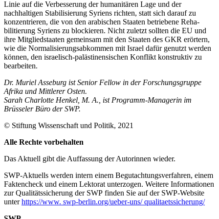
Linie auf die Ver­besserung der humanitären Lage und der
nachhaltigen Stabilisierung Syriens richten, statt sich darauf zu
konzentrieren, die von den arabischen Staaten betriebene Reha­
bilitierung Syriens zu blockieren. Nicht zuletzt sollten die EU und
ihre Mitglied­staaten gemeinsam mit den Staaten des GKR erörtern,
wie die Normalisierungs­abkommen mit Israel dafür genutzt werden
können, den israelisch-palästinensischen Kon­flikt konstruktiv zu
bearbeiten.
Dr. Muriel Asseburg ist Senior Fellow in der Forschungsgruppe
Afrika und Mittlerer Osten.
Sarah Charlotte Henkel, M.
A., ist Programm-Managerin im
Brüsseler Büro der SWP.
© Stiftung Wissenschaft und Politik, 2021
Alle Rechte vorbehalten
Das Aktuell gibt die Auf­fassung der Autorinnen wieder.
SWP-Aktuells werden intern einem Begutachtungsverfah­ren, einem
Faktencheck und einem Lektorat unterzogen. Weitere Informationen
zur Qualitätssicherung der SWP finden Sie auf der SWP-Website
unter
https://www. swp-berlin.org/ueber-uns/ qualitaetssicherung/
SWP