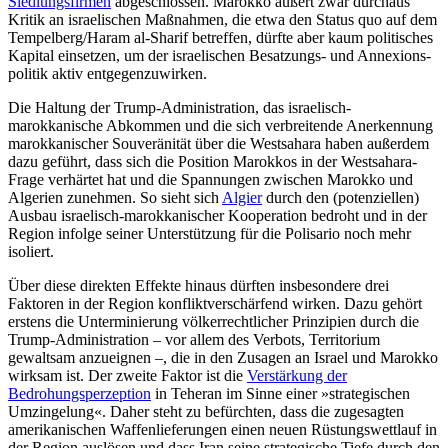
Siedlungsfirmen
abgeschlossen. Marokko äußert zwar durch­aus
Kritik an israelischen Maßnahmen, die etwa den Status quo auf dem
Tempelberg/Haram al-Sharif betreffen, dürfte aber kaum politisches
Kapital einsetzen, um der israelischen Besatzungs- und Annexions­
politik aktiv entgegenzuwirken.
Die Haltung der Trump-Administration, das israelisch-
marokkanische Abkommen und die sich verbreitende Anerkennung
marokkanischer Souveränität über die Westsahara haben außerdem
dazu geführt, dass sich die Position Marokkos in der West­sahara-
Frage verhärtet hat und die Span­nun­gen zwischen Marokko und
Algerien zu­nehmen. So sieht sich
Algier
durch den (potenziellen)
Ausbau israelisch-marokka­nischer Kooperation bedroht und in der
Region infolge seiner Unterstützung für die Polisario noch mehr
isoliert.
Über diese direkten Effekte hinaus dürften insbesondere drei
Faktoren in der Region konfliktverschärfend wirken. Dazu gehört
erstens die Unterminierung völker­rechtlicher Prinzipien durch die
Trump-Administration – vor allem des Verbots, Territorium
gewaltsam anzueignen –, die in den Zusagen an Israel und Marokko
wirk­sam ist. Der zweite Faktor ist die
Ver­stärkung der
Bedrohungsperzeption
in Tehe­ran im Sinne einer »strategischen
Um­zingelung«. Daher steht zu befürchten, dass die zugesagten
amerikanischen Waffen­lieferungen einen neuen Rüstungswettlauf in
der Region auslösen und dass Iran seine strategische Tiefe durch den