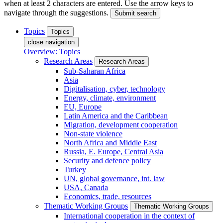
when at least 2 characters are entered. Use the arrow keys to
navigate through the suggestions.
Submit search
Topics
Topics
close navigation
Overview: Topics
Research Areas
Research Areas
Sub-Saharan Africa
Asia
Digitalisation, cyber, technology
Energy, climate, environment
EU, Europe
Latin America and the Caribbean
Migration, development cooperation
Non-state violence
North Africa and Middle East
Russia, E. Europe, Central Asia
Security and defence policy
Turkey
UN, global governance, int. law
USA, Canada
Economics, trade, resources
Thematic Working Groups
Thematic Working Groups
International cooperation in the context of