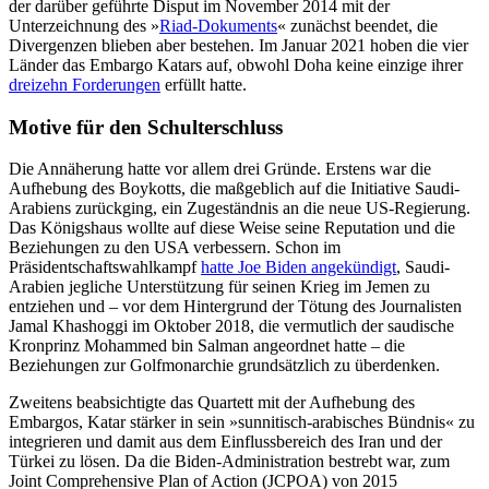
der darüber geführte Disput im November 2014 mit der
Unterzeichnung des »
Riad-Dokuments
« zunächst beendet, die
Divergenzen blieben aber bestehen. Im Januar 2021 hoben die vier
Länder das Embargo Katars auf, obwohl Doha keine einzige ihrer
dreizehn Forde­rungen
erfüllt hatte.
Motive für den Schulterschluss
Die Annäherung hatte vor allem drei Grün­de. Erstens war die
Aufhebung des Boy­kotts, die maßgeblich auf die Initiative Saudi-
Arabiens zurückging, ein Zugeständnis an die neue US-Regierung.
Das Königshaus wollte auf diese Weise seine Reputa­tion und die
Beziehungen zu den USA ver­bessern. Schon im
Präsidentschaftswahl­kampf
hatte Joe Biden angekündigt
, Saudi-
Arabien jegliche Unterstützung für seinen Krieg im Jemen zu
entziehen und – vor dem Hintergrund der Tötung des Journalisten
Jamal Khashoggi im Oktober 2018, die vermutlich der saudische
Kronprinz Moham­med bin Salman angeordnet hatte – die
Beziehungen zur Golfmonarchie grundsätzlich zu überdenken.
Zweitens beabsichtigte das Quartett mit der Aufhebung des
Embargos, Katar stärker in sein »sunnitisch-arabisches Bündnis« zu
integrieren und damit aus dem Einfluss­bereich des Iran und der
Türkei zu lösen. Da die Biden-Administration bestrebt war, zum
Joint Comprehensive Plan of Action (JCPOA) von 2015