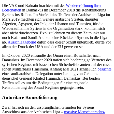
Die VAE und Bahrain brachten mit der
Wiedereröffnung ihrer
Botschaften
in Damaskus im Dezember 2018 die Rehabilitierung
Syriens ins Rollen. Im Vorfeld des Treffens der Arabischen Liga im
März 2019 machten sich weitere arabische Staaten, dar­unter
Algerien, Ägypten, der Irak, der Liba­non und Tunesien, für die
Wiederaufnahme Syriens in die Organisation stark, konnten sich
aber nicht durchsetzen. Explizit lehn­ten zu diesem Zeitpunkt nur
noch Katar und Saudi-Arabien eine Rückkehr Syriens in die Liga
ab.
Ausschlaggebend
dafür, dass dieser Schritt unterblieb, dürfte vor
allem der Druck der USA und der EU gewesen sein.
Im Oktober 2020 entsandte der Oman einen Botschafter nach
Damaskus. Im De­zember 2020 trafen sich hochrangige Ver­treter des
syrischen Regimes mit israe­lischen Sicherheitsbeamten auf der russi­
schen Militärbasis Hmeimim. Anfang Mai 2021 schließlich
besuchte
eine saudi-ara­bische Delegation unter Leitung von Geheim­
dienstchef General Khaled Humaidan Damaskus. Bei beiden
Treffen soll es um die Bedingungen für eine regionale
Rehabilitierung des Assad-Regimes gegangen sein.
Autoritäre Konsolidierung
Zwar hat sich an den ursprünglichen Grün­den für Syriens
Ausschluss aus der Ara­bischen Liga –
massive Menschenrechts­