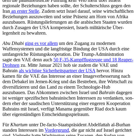
dem die paläs­tinensische Führung kein Veto mehr über Israels
regionale Beziehungen haben sollte, der Schulterschluss gegen den
Iran
an erster Stelle
. Zudem setzt Israel darauf, seine wirt­schaftlichen
Beziehungen auszuweiten und seine Präsenz am Horn von Afrika
aus­zubauen. Rüstungslieferungen an die ara­bischen Staaten wurden
durch Zusagen der USA kompensiert, Israels militärische Über­
legenheit zu bewahren.
Abu Dhabi
ging es vor allem
um den Zugang zu modernen
Waffensystemen und die langfristige Bindung der USA durch eine
umfangreiche Rüstungskooperation. Die Trump-Administration
sagte den VAE denn auch
50 F‑35-Kampfflugzeuge und 18 Reaper-
Drohnen
zu. Mitte Januar 2021 hob sie zudem die VAE und
Bahrain
als wich­tige Sicherheitspartner der USA
hervor. Hinzu
kamen für die VAE das Interesse an einer Imageverbesserung nach
dem Debakel im Jemen-Krieg und das Bestreben, ihre Wirtschaft zu
diversifizieren und das Land zu einem Technologie-Hub
auszubauen. Das Abkommen zwischen Israel und
Bah­rain
dagegen
ist weniger spezifischen bah­rainischen Interessen zu verdanken, son­
dern eher der saudischen Unterstützung einer engeren Kooperation
Bahrains mit Israel, verfügt Manama gegenüber Riad doch kaum
über eigenständigen Entschei­dungsspielraum.
Für
Khartum
unter De-facto-Staatspräsi­dent Abdelfattah al-Burhan
standen Inter­essen im
Vordergrund
, die gar nicht auf Is­rael gerichtet
sind. Vielmehr hatte Washing­ton seine Zusagen, den Sudan von