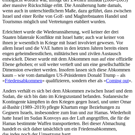
aber massive Rückschläge erlitt. Die Annä­herung hatte damals,
wenn auch in unter­schiedlichem Maße, dazu geführt, dass zwischen
Israel und einer Reihe von Golf- und Maghrebstaaten Handel und
Tourismus möglich und Vertretungen etabliert wurden.
Erleichtert wurde die Wiederannäherung, weil keiner der drei
Staaten bilaterale Konflikte mit Israel hatte; auch war keiner von
ihnen je wesentlich in Kriege mit Israel involviert gewesen. Vor
allem Israel und die VAE hatten in den letzten Jahren bereits einen
engen geheimdienstlichen, militärischen und zivilen Austausch
entwickelt. Dieser wurde mit dem Abkommen nun auf eine offizielle
Ebene gehoben; er soll weiter vertieft und um eine gesellschaftliche
Dimen­sion erweitert werden. Insofern lassen sich diese Abkommen
kaum – wie vom damali­gen US-Präsidenten Donald Trump – als
»
Friedensabkommen
« qualifizieren, son­dern eher als »
Coming out
«.
Anders verhält es sich bei dem Abkommen zwischen Israel und dem
Sudan, die sich bis dato im Kriegszustand befanden. Suda­nesische
Kontingente kämpften in den Krie­gen gegen Israel, und unter Omar
al-Bashir (1989–2019) pflegte Khartum enge Bezie­hungen zu
Gegnern Israels, insbesondere zum Iran und zur Hamas. Wiederholt
hatte Israel im Sudan Konvoys aus der Luft ange­griffen, die für die
Hamas bestimmte Waf­fen transportierten. Bei dieser Abmachung
handelt es sich daher tatsächlich um ein Friedensabkommen,
das indes noch der Um­setzung harrt.