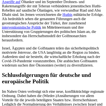
Angriffe auf
Öltanker und im Septem­ber Droh­nen- und
Raketenangriffe der mit Teheran verbündeten jemenitischen Huthi-
Rebellen auf saudische Ölanlagen, wie verwundbar Riad und Abu
Dhabi sind. Im Jemen verzeichneten die
Huthis
mili­tärische Erfolge.
Als bedrohlich sehen die genannten Führungen auch die
geostrategischen Ansprüche der Türkei, ihre zunehmend
interventionistische Politik
im Mit­telmeerraum und ihre
Unterstützung von Gruppierungen des politischen Islam an, die
insbesondere das Herrschaftsmodell der Golfmonarchien
herausfordern.
Israel, Ägypten und die Golfstaaten teilen das sicherheitspolitisch
motivierte
Interesse
, die USA langfristig an die Region zu binden.
Außerdem sind sie bestrebt, die wirtschaftliche Erholung nach der
Covid-19-Pandemie voranzutreiben. Die arabischen Golfstaaten
wiederum suchen ihre Ökonomien (weiter) zu diversifizieren.
Schlussfolgerungen für deutsche und
europäische Politik
Im Nahen Osten verfestigt sich eine neue, konfliktträchtige regionale
Ordnung. Da­bei haben die (Wieder-)Annäherungen vor allem
Vorteile für die jeweils beteiligten Staaten bzw. Herrscherhäuser.
Lediglich die Normalisierung des Verhältnisses zwischen Israel und