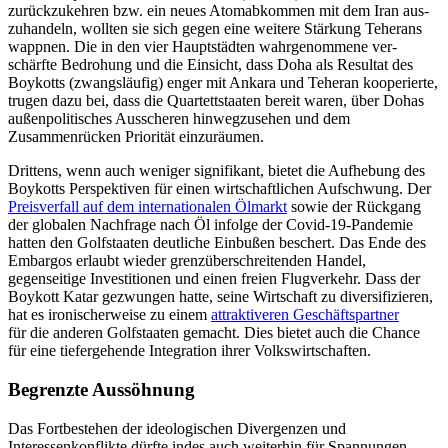
zurückzukehren bzw. ein neues Atomabkommen mit dem Iran aus­
zuhandeln, wollten sie sich gegen eine weitere Stärkung Teherans
wappnen. Die in den vier Hauptstädten wahrgenommene ver­
schärfte Bedrohung und die Einsicht, dass Doha als Resultat des
Boykotts (zwangsläu­fig) enger mit Ankara und Teheran koope­rierte,
trugen dazu bei, dass die Quartettstaa­ten bereit waren, über Dohas
außenpoliti­sches Ausscheren hinwegzusehen und dem
Zusammenrücken Priorität einzuräumen.
Drittens, wenn auch weniger signifikant, bietet die Aufhebung des
Boykotts Perspek­tiven für einen wirtschaftlichen Aufschwung. Der
Preisverfall auf dem internationalen Ölmarkt
sowie der Rückgang
der globalen Nachfrage nach Öl infolge der Covid-19-Pandemie
hatten den Golfstaaten deutliche Einbußen beschert. Das Ende des
Embargos erlaubt wieder grenzüberschreitenden Han­del,
gegenseitige Investitionen und einen freien Flugverkehr. Dass der
Boykott Katar ge­zwungen hatte, seine Wirtschaft zu diversifizieren,
hat es ironischerweise zu einem
attrak­tiveren Geschäftspartner
für die anderen Golfstaaten gemacht. Dies bietet auch die Chance
für eine tiefergehende Integration ihrer Volkswirtschaften.
Begrenzte Aussöhnung
Das Fortbestehen der ideologischen Diver­genzen und
Interessenkonflikte dürfte indes auch weiterhin für Spannungen