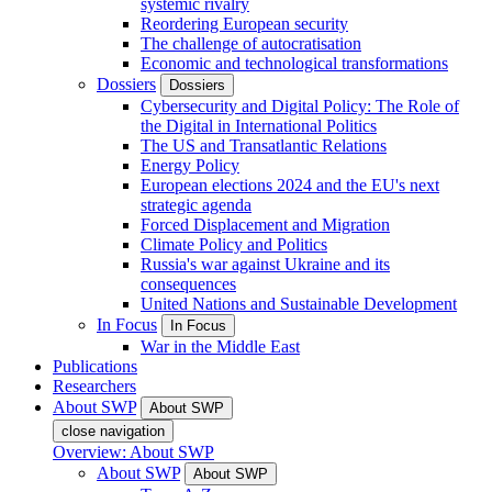
systemic rivalry
Reordering European security
The challenge of autocratisation
Economic and technological transformations
Dossiers
Dossiers
Cybersecurity and Digital Policy: The Role of
the Digital in International Politics
The US and Transatlantic Relations
Energy Policy
European elections 2024 and the EU's next
strategic agenda
Forced Displacement and Migration
Climate Policy and Politics
Russia's war against Ukraine and its
consequences
United Nations and Sustainable Development
In Focus
In Focus
War in the Middle East
Publications
Researchers
About SWP
About SWP
close navigation
Overview: About SWP
About SWP
About SWP