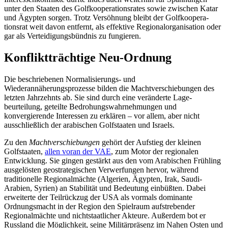
unter den Staaten des Golfkooperationsrates so­wie zwischen Katar
und Ägypten sorgen. Trotz Versöhnung bleibt der Golfkoopera­
tionsrat weit davon entfernt, als effektive Regionalorganisation oder
gar als Vertei­digungsbündnis zu fungieren.
Konfliktträchtige Neu-Ordnung
Die beschriebenen Normalisierungs- und
Wiederannäherungsprozesse bilden die Machtverschiebungen des
letzten Jahrzehnts ab. Sie sind durch eine veränderte Lage­
beurteilung, geteilte Bedrohungswahrneh­mungen und
konvergierende Interessen zu erklären – vor allem, aber nicht
ausschließ­lich der arabischen Golfstaaten und Israels.
Zu den
Machtverschiebungen
gehört der Aufstieg der kleinen
Golfstaaten,
allen voran der VAE
, zum Motor der regionalen
Entwicklung. Sie gingen gestärkt aus den vom Arabischen Frühling
ausgelösten geo­strategischen Verwerfungen hervor, wäh­rend
traditionelle Regionalmächte (Alge­rien, Ägypten, Irak, Saudi-
Arabien, Syrien) an Stabilität und Bedeutung einbüßten. Dabei
erweiterte der Teilrückzug der USA als vormals dominante
Ordnungsmacht in der Region den Spielraum aufstrebender
Regionalmächte und nichtstaatlicher Ak­teure. Außerdem bot er
Russland die Möglichkeit, seine Militärpräsenz im Nahen Osten und