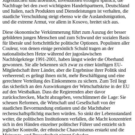
Jugendlichen sind arbeitslos, Investitionen erfolgen spärlich, die
Nachfrage bei den zwei wichtigsten Handelspartnern, Deutschland
und Italien, nach Produkten und Dienstleistungen ist verhalten, die
staatliche Verschuldung steigt ebenso wie die Auslandsmigration,
und die extreme Armut, vor allem in Kosovo, breitet sich aus.
Diese ökonomische Verkümmerung führt zum Auszug der besser
gebildeten jungen Menschen und zum Schwund der sozialen Basis
für liberale und fortschrittliche politische Optionen. Populisten aller
Couleur, von denen einige persönlich Schuld tragen an der
nationalistischen Hetze während der jugoslawischen
Nachfolgekriege 1991-2001, haben längst wieder die Oberhand
gewonnen. Sie alle bekennen sich zwar zu einer künftigen EU-
Mitgliedschaft ihrer Länder, aber die Ergebnisse ihrer Politik sind
verheerend; es gelingt ihnen nicht, mehr Beschäftigung und eine
gerechtere Verteilung des Einkommens zu sichern. Zum Teil liegt
das sicherlich an den Auswirkungen der Wirtschaftskrise in der EU
auf den Westbalkan. Dass die Regierenden aber davor
zurückschrecken, Macht abzugeben, verschlimmert die Lage: Sie
scheuen Reformen, die Wirtschaft und Gesellschaft von der
staatlichen Bevormundung entlasten und die Machthaber
rechenschaftspflichtig machen würden. So sinkt der Lebensstandard
weiter, die politischen Institutionen verfallen, die Macht konzentriert
sich in den Händen einzelner politischer Führer und entzieht sich
jeglicher Kontrolle, der ethnische Chauvinismus erstarkt und die