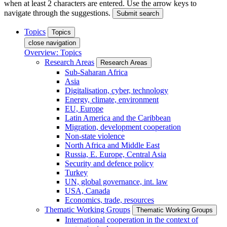
when at least 2 characters are entered. Use the arrow keys to
navigate through the suggestions.
Submit search
Topics
Topics
close navigation
Overview: Topics
Research Areas
Research Areas
Sub-Saharan Africa
Asia
Digitalisation, cyber, technology
Energy, climate, environment
EU, Europe
Latin America and the Caribbean
Migration, development cooperation
Non-state violence
North Africa and Middle East
Russia, E. Europe, Central Asia
Security and defence policy
Turkey
UN, global governance, int. law
USA, Canada
Economics, trade, resources
Thematic Working Groups
Thematic Working Groups
International cooperation in the context of