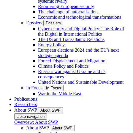
systemic rivalry
Reordering European security
The challenge of autocratisation
Economic and technological transformations
Dossiers
Dossiers
Cybersecurity and Digital Policy: The Role of
the Digital in International Politics
The US and Transatlantic Relations
Energy Policy
European elections 2024 and the EU's next
strategic agenda
Forced Displacement and Migration
Climate Policy and Politics
Russia's war against Ukraine and its
consequences
United Nations and Sustainable Development
In Focus
In Focus
War in the Middle East
Publications
Researchers
About SWP
About SWP
close navigation
Overview: About SWP
About SWP
About SWP