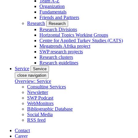
Team A-Z
Organization
Fundamentals
Friends and Partners
Research
Research
Research Divisions
Horizontal Topics Working Groups
Centre for Applied Turkey Studies (CATS)
Megatrends Afrika project
SWP research projects
Research clusters
Research guidelines
Service
Service
close navigation
Overview: Service
Consulting Services
Newsletter
SWP Podcast
WebMonitors
Bibliographic Database
Social Media
RSS feed
Contact
Career