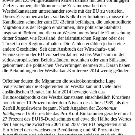
sowie den EU-Mitgliedstaaten kamen damals mit dem vorrangigen
Ziel zusammen, die ökonomische Zusammenarbeit der
Westbalkanstaaten untereinander sowie mit der EU zu vertiefen.
Dieses Zusammenwirken, so das Kalkül der Initiatoren, müsse die
Kandidaten schneller zum EU-Beitritt befähigen, die unkontrollierte
Migration aus der Region eindämmen, ihre politische Stabilität
insgesamt fördern und die vom Westen unerwünschte Einmischung
dritter Staaten wie Russland, der islamistischen Regime oder der
Türkei in der Region aufhalten. Die Zahlen erzählen jedoch eine
andere Geschichte: Seit dem Ausbruch der Wirtschafts- und
Finanzkrise in der EU vor sieben Jahren ist das Wachstum in den
südosteuropäischen Beitrittsländern gesunken oder zum Stillstand
gekommen; die politischen Verwerfungen nehmen zu. Daran haben
die Bekundungen der Westbalkan-Konferenz 2014 wenig geändert.
Offenbar deuten die Migranten die sozioökonomische Lage
realistischer als die Regierenden im Westbalkan und viele ihrer
ausländischen Berater. Im Jahr 2014 bewegte sich das
Bruttosozialprodukt der Westbalkanstaaten einschließlich Kroatiens
noch immer 10 Prozent unter dem Niveau des Jahres 1989, als der
Zerfall Jugoslawiens begann. Nach Angaben der
Economist
Intelligence Unit
erreichte das Pro-Kopf-Einkommen gerade einmal
27 Prozent des EU15-Durchschnitts und etwa die Hälfte des Wertes
der Länder, die zwischen 2004 und 2007 der EU beigetreten sind.
Ein Viertel der erwachsenen Bevölkerung und 50 Prozent der