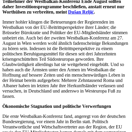
Teilnehmer der Westbalkan-Konferenz Ende August sollten
daher Investitionsprogramme beschließen, anstatt erneut nur
Worthülsen zu verbreiten, meint
Dušan Reljić
.
Immer hohler klingen die Beteuerungen der Regierenden im
Westbalkan von der EU-Beitrittsperspektive ihrer Länder; die
Brüsseler Bürokratie und Politiker der EU-Mitgliedsländer stimmen
unbeirrt ein. Auch bei der zweiten Westbalkan-Konferenz am 27.
August in Wien werden wohl ähnlich fadenscheinige Bekundungen
zu hören sein. Indessen ist die Beitrittsperspektive zu einem
politischen Beruhigungsmittel für diesen seit drei Jahrzehnten
krisengeschüttelten Teil Südosteuropas geworden. Ihre
Glaubwürdigkeit allerdings hat sie weitgehend eingebüßt. Und so
haben auch die Ärmsten unter den Armen im Westbalkan die
Hoffnung auf bessere Zeiten und ein menschenwürdiges Leben in
der Heimat bereits aufgegeben: Mehrere Zehntausend Roma und
Albaner haben im letzten Jahr ihre Herkunftsländer verlassen und
versuchen, in Deutschland und anderswo in Westeuropa Fuß zu
fassen.
Ökonomische Stagnation und politische Verwerfungen
Die erste Westbalkan-Konferenz fand, angeregt von der deutschen
Bundesregierung, vor einem Jahr in Berlin statt. Politisch
Verantwortliche und Wirtschaftsvertreter aus der Region, der EU