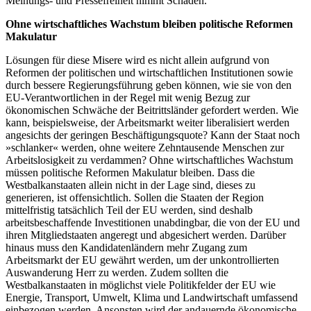
Meinungs- und Pressefreiheit nimmt Schaden.
Ohne wirtschaftliches Wachstum bleiben politische Reformen
Makulatur
Lösungen für diese Misere wird es nicht allein aufgrund von
Reformen der politischen und wirtschaftlichen Institutionen sowie
durch bessere Regierungsführung geben können, wie sie von den
EU-Verantwortlichen in der Regel mit wenig Bezug zur
ökonomischen Schwäche der Beitrittsländer gefordert werden. Wie
kann, beispielsweise, der Arbeitsmarkt weiter liberalisiert werden
angesichts der geringen Beschäftigungsquote? Kann der Staat noch
»schlanker« werden, ohne weitere Zehntausende Menschen zur
Arbeitslosigkeit zu verdammen? Ohne wirtschaftliches Wachstum
müssen politische Reformen Makulatur bleiben. Dass die
Westbalkanstaaten allein nicht in der Lage sind, dieses zu
generieren, ist offensichtlich. Sollen die Staaten der Region
mittelfristig tatsächlich Teil der EU werden, sind deshalb
arbeitsbeschaffende Investitionen unabdingbar, die von der EU und
ihren Mitgliedstaaten angeregt und abgesichert werden. Darüber
hinaus muss den Kandidatenländern mehr Zugang zum
Arbeitsmarkt der EU gewährt werden, um der unkontrollierten
Auswanderung Herr zu werden. Zudem sollten die
Westbalkanstaaten in möglichst viele Politikfelder der EU wie
Energie, Transport, Umwelt, Klima und Landwirtschaft umfassend
einbezogen werden. Ansonsten wird der andauernde ökonomische