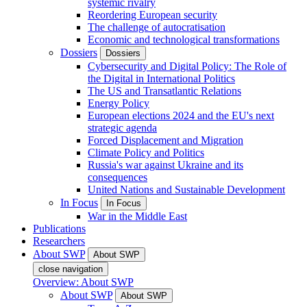
systemic rivalry
Reordering European security
The challenge of autocratisation
Economic and technological transformations
Dossiers
Dossiers
Cybersecurity and Digital Policy: The Role of
the Digital in International Politics
The US and Transatlantic Relations
Energy Policy
European elections 2024 and the EU's next
strategic agenda
Forced Displacement and Migration
Climate Policy and Politics
Russia's war against Ukraine and its
consequences
United Nations and Sustainable Development
In Focus
In Focus
War in the Middle East
Publications
Researchers
About SWP
About SWP
close navigation
Overview: About SWP
About SWP
About SWP