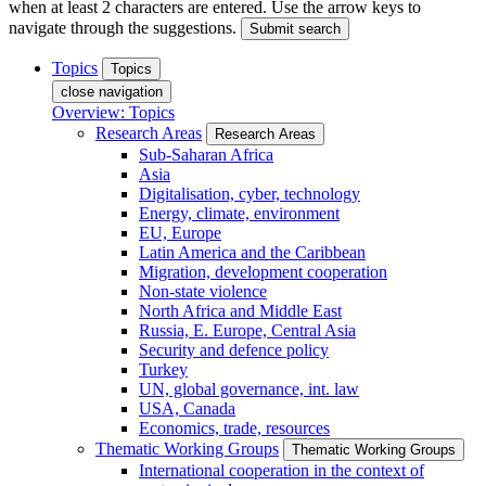
when at least 2 characters are entered. Use the arrow keys to
navigate through the suggestions.
Submit search
Topics
Topics
close navigation
Overview: Topics
Research Areas
Research Areas
Sub-Saharan Africa
Asia
Digitalisation, cyber, technology
Energy, climate, environment
EU, Europe
Latin America and the Caribbean
Migration, development cooperation
Non-state violence
North Africa and Middle East
Russia, E. Europe, Central Asia
Security and defence policy
Turkey
UN, global governance, int. law
USA, Canada
Economics, trade, resources
Thematic Working Groups
Thematic Working Groups
International cooperation in the context of