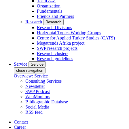
Team A-Z
Organization
Fundamentals
Friends and Partners
Research
Research
Research Divisions
Horizontal Topics Working Groups
Centre for Applied Turkey Studies (CATS)
Megatrends Afrika project
SWP research projects
Research clusters
Research guidelines
Service
Service
close navigation
Overview: Service
Consulting Services
Newsletter
SWP Podcast
WebMonitors
Bibliographic Database
Social Media
RSS feed
Contact
Career