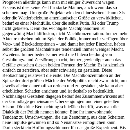
Prognosen allerdings kann man mit einiger Zuversicht wagen.
Erstens ist dies keine Zeit für starke Männer, auch wenn das so
scheinen mag. Um große Projekte wie den chinesischen Traum Xis
oder die Wiederbelebung amerikanischer Größe zu verwirklichen,
bedarf es einer Machtfülle, über die selbst Putin, Xi oder Trump
nicht gebieten. Denn das wichtigste Machtphänomen ist
gegenwärtig Machtdiffusion, nicht Machtkonzentration: Immer mehr
Akteure mischen mit im Spiel der Politik, immer mehr verfügen über
Veto- und Blockadeoptionen – und damit hat jeder Einzelne, haben
selbst die größten Machtakteure tendenziell immer weniger Macht.
Zweitens: Immer bedeutsamer wird die Unterscheidung von
Gestaltungs- und Zerstörungsmacht, immer gewichtiger auch das
Gefälle zwischen diesen beiden Formen der Macht: Es ist ziemlich
einfach zu zerstören, aber sehr schwierig zu gestalten. Diese
Beobachtung relativiert die erste: Die Machtkonzentration an der
Spitze der drei größten Mächte der Weltpolitik reicht zwar nicht, um
jeweils alleine dauerhaft zu ordnen und zu gestalten, sie kann aber
erheblichen Schaden anrichten und ist deshalb so bedenklich.
Nachhaltiges Gestalten dagegen bedarf des Zusammenwirkens auf
der Grundlage gemeinsamer Überzeugungen und einer geteilten
Vision. Die dritte Beobachtung schließlich betrifft, was man die
Dialektik der Politik nennen könnte: Eine ihr innewohnende
Tendenz zu Umschwüngen, die aus Zerstörung, aus dem Scheitern
neue Impulse gewinnen und so Neuansätze ermöglichen kann.
Darin steckt ein Hoffnungsschimmer für das große Experiment. Bis