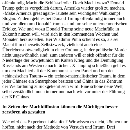
offenkundig Macht die Schlüsselrolle. Doch Macht wozu? Donald
Trump geht es vorgeblich darum, Amerika wieder groß zu machen.
»Make America great again« lautete sein wichtigster Wahlkampf-
Slogan. Zudem geht es bei Donald Trump offenkundig immer auch
und vor allem um Donald Trump – und um seine unternehmerischen
Erfolge. Wie und wozu Donald Trump seine neue Machtfülle in
Zukunft nutzen will, wird sich in den kommenden Wochen und
Monaten herausstellen. Bei Wladimir Putin scheint es so, als sei
Macht ihm einerseits Selbstzweck, vielleicht auch eine
Überlebensnotwendigkeit in einer Ordnung, in der politische Morde
nicht ungewöhnlich sind; zum anderen will er sich offenbar für die
Niederlage der Sowjetunion im Kalten Krieg und die Demütigung
Russlands am Westen danach rächen. Xi Jinping schließlich geht es
um den Machterhalt der Kommunistischen Partei und um den
»chinesischen Traum« – ein techno-materialistischer Traum, in dem
jeder Chinese ein Smartphone besitzen und China in das Zentrum
der Weltordnung zurückgekehrt sein wird: Eine schöne neue Welt,
selbstverständlich noch immer und nach wie vor unter der Führung
der KP Chinas.
In Zeiten der Machtdiffusion können die Mächtigen besser
zerstören als gestalten
Wie wird das Experiment ablaufen? Wir wissen es nicht, können nur
hoffen, nicht nach der Methode von Versuch und Irrtum. Drei