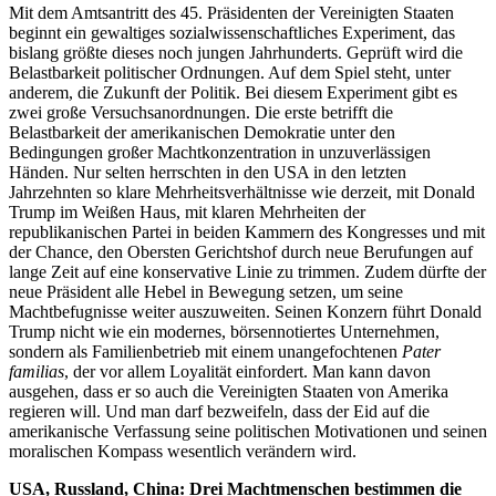
Mit dem Amtsantritt des 45. Präsidenten der Vereinigten Staaten
beginnt ein gewaltiges sozialwissenschaftliches Experiment, das
bislang größte dieses noch jungen Jahrhunderts. Geprüft wird die
Belastbarkeit politischer Ordnungen. Auf dem Spiel steht, unter
anderem, die Zukunft der Politik. Bei diesem Experiment gibt es
zwei große Versuchsanordnungen. Die erste betrifft die
Belastbarkeit der amerikanischen Demokratie unter den
Bedingungen großer Machtkonzentration in unzuverlässigen
Händen. Nur selten herrschten in den USA in den letzten
Jahrzehnten so klare Mehrheitsverhältnisse wie derzeit, mit Donald
Trump im Weißen Haus, mit klaren Mehrheiten der
republikanischen Partei in beiden Kammern des Kongresses und mit
der Chance, den Obersten Gerichtshof durch neue Berufungen auf
lange Zeit auf eine konservative Linie zu trimmen. Zudem dürfte der
neue Präsident alle Hebel in Bewegung setzen, um seine
Machtbefugnisse weiter auszuweiten. Seinen Konzern führt Donald
Trump nicht wie ein modernes, börsennotiertes Unternehmen,
sondern als Familienbetrieb mit einem unangefochtenen
Pater
familias
, der vor allem Loyalität einfordert. Man kann davon
ausgehen, dass er so auch die Vereinigten Staaten von Amerika
regieren will. Und man darf bezweifeln, dass der Eid auf die
amerikanische Verfassung seine politischen Motivationen und seinen
moralischen Kompass wesentlich verändern wird.
USA, Russland, China: Drei Machtmenschen bestimmen die