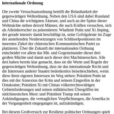
internationale Ordnung
Die zweite Versuchsanordnung betrifft die Belastbarkeit der
gegenwärtigen Weltordnung. Neben den USA sind dabei Russland
und China die wichtigsten Akteure, und auch an der Spitze dieser
Weltmächte stehen derzeit Männer, die nach Kräften versuchen, sich
als Alleinherrscher zu präsentieren: Wladimir Putin und Xi Jinping,
der gerade intensiv damit beschäftigt ist, seine Gefolgsleute im Zuge
der anstehenden Neubesetzungen von Schlüsselpositionen im
innersten Zirkel der chinesischen Kommunistischen Partei zu
platzieren. Über die Zukunft der internationalen Ordnung
entscheidet vor allem das Mit- und Gegeneinander dieser drei
großen Mächte und damit auch dieser drei Machtmenschen. Alle
drei haben bereits klar gemacht, dass sie die Werte und Regeln der
gegenwärtigen Weltordnung, dass sie das internationale Recht und
die Interessen anderer Staaten bedenkenlos beiseiteschieben, wenn
diese ihren eigenen Interessen im Weg stehen: Präsident Putin tat
dies mit der Annexion der Krim und seinem Eingreifen in der
Ostukraine; Präsident Xi mit Chinas völkerrechtswidrigen
Gebietsforderungen und seinen militärischen Übergriffen im
südchinesischen Meer; und Präsident Trump mit seinen
Ankündigungen, die vertraglichen Verpflichtungen, die Amerika in
der Vergangenheit eingegangen ist, aufzukündigen.
Bei diesem Großversuch zur Resilienz politischer Ordnungen spielt