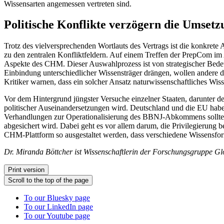
Wissensarten angemessen vertreten sind.
Politische Konflikte verzögern die Umse
Trotz des vielversprechenden Wortlauts des Vertrags ist die konkret
zu den zentralen Konfliktfeldern. Auf einem Treffen der PrepCom im
Aspekte des CHM. Dieser Auswahlprozess ist von strategischer Bedeu
Einbindung unterschiedlicher Wissensträger drängen, wollen andere de
Kritiker warnen, dass ein solcher Ansatz naturwissenschaftliches Wiss
Vor dem Hintergrund jüngster Versuche einzelner Staaten, darunter
politischer Auseinandersetzungen wird. Deutschland und die EU haben
Verhandlungen zur Operationalisierung des BBNJ-Abkommens sollten si
abgesichert wird. Dabei geht es vor allem darum, die Privilegierun
CHM-Plattform so ausgestaltet werden, dass verschiedene Wissensfo
Dr. Miranda Böttcher ist Wissenschaftlerin der Forschungsgruppe G
Print version
Scroll to the top of the page
To our Bluesky page
To our LinkedIn page
To our Youtube page