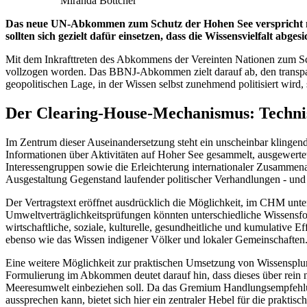
Miranda Böttcher
Das neue UN-Abkommen zum Schutz der Hohen See verspricht meh
sollten sich gezielt dafür einsetzen, dass die Wissensvielfalt abge
Mit dem Inkrafttreten des Abkommens der Vereinten Nationen zum Schu
vollzogen worden. Das BBNJ-Abkommen zielt darauf ab, den transpare
geopolitischen Lage, in der Wissen selbst zunehmend politisiert wird, s
Der Clearing-House-Mechanismus: Technis
Im Zentrum dieser Auseinandersetzung steht ein unscheinbar klingen
Informationen über Aktivitäten auf Hoher See gesammelt, ausgewertet
Interessengruppen sowie die Erleichterung internationaler Zusammenar
Ausgestaltung Gegenstand laufender politischer Verhandlungen - un
Der Vertragstext eröffnet ausdrücklich die Möglichkeit, im CHM unt
Umweltverträglichkeitsprüfungen könnten unterschiedliche Wissensf
wirtschaftliche, soziale, kulturelle, gesundheitliche und kumulative 
ebenso wie das Wissen indigener Völker und lokaler Gemeinschaften
Eine weitere Möglichkeit zur praktischen Umsetzung von Wissensplu
Formulierung im Abkommen deutet darauf hin, dass dieses über rein na
Meeresumwelt einbeziehen soll. Da das Gremium Handlungsempfehlunge
aussprechen kann, bietet sich hier ein zentraler Hebel für die prakti