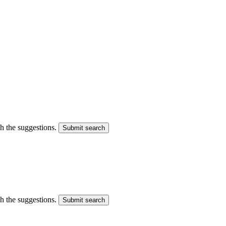
gh the suggestions.
Submit search
gh the suggestions.
Submit search