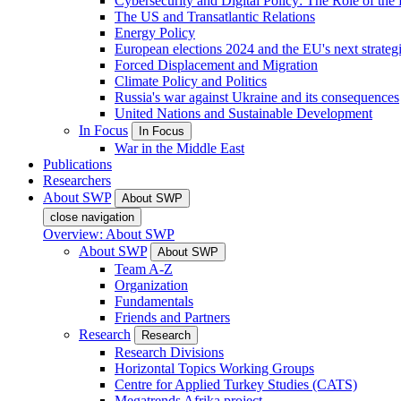
Cybersecurity and Digital Policy: The Role of the Di
The US and Transatlantic Relations
Energy Policy
European elections 2024 and the EU's next strateg
Forced Displacement and Migration
Climate Policy and Politics
Russia's war against Ukraine and its consequences
United Nations and Sustainable Development
In Focus
In Focus
War in the Middle East
Publications
Researchers
About SWP
About SWP
close navigation
Overview: About SWP
About SWP
About SWP
Team A-Z
Organization
Fundamentals
Friends and Partners
Research
Research
Research Divisions
Horizontal Topics Working Groups
Centre for Applied Turkey Studies (CATS)
Megatrends Afrika project