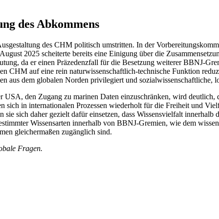
tzung des Abkommens
e Ausgestaltung des CHM politisch umstritten. In der Vorbereitungsko
 August 2025 scheiterte bereits eine Einigung über die Zusammensetzun
tung, da er einen Präzedenzfall für die Besetzung weiterer BBNJ-Grem
n CHM auf eine rein naturwissenschaftlich-technische Funktion reduzier
en aus dem globalen Norden privilegiert und sozialwissenschaftliche, l
 der USA, den Zugang zu marinen Daten einzuschränken, wird deutlich
 sich in internationalen Prozessen wiederholt für die Freiheit und Vi
e sich daher gezielt dafür einsetzen, dass Wissensvielfalt innerhalb 
g bestimmter Wissensarten innerhalb von BBNJ-Gremien, wie dem wissen
rmen gleichermaßen zugänglich sind.
lobale Fragen.