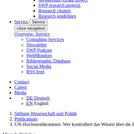
SWP research projects
Research clusters
Research guidelines
Service
Service
close navigation
Overview: Service
Consulting Services
Newsletter
SWP Podcast
WebMonitors
Bibliographic Database
Social Media
RSS feed
Contact
Career
Media
DE
Deutsch
EN
English
Stiftung Wissenschaft und Politik
Publications
UN-Hochseeabkommen: Wer kontrolliert das Wissen über die 