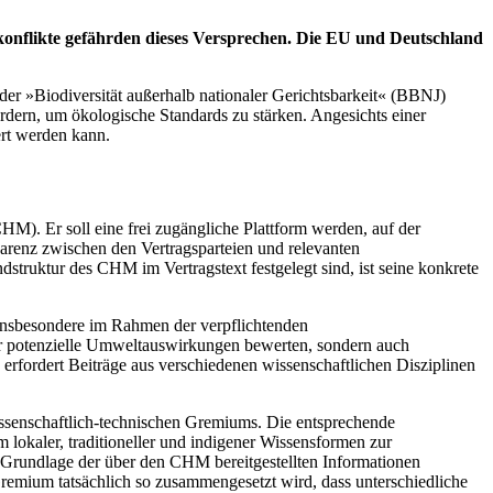
onflikte gefährden dieses Versprechen. Die EU und Deutschland
der »Biodiversität außerhalb nationaler Gerichtsbarkeit« (BBNJ)
dern, um ökologische Standards zu stärken. Angesichts einer
hert werden kann.
). Er soll eine frei zugängliche Plattform werden, auf der
parenz zwischen den Vertragsparteien und relevanten
struktur des CHM im Vertragstext festgelegt sind, ist seine konkrete
 Insbesondere im Rahmen der verpflichtenden
ur potenzielle Umweltauswirkungen bewerten, sondern auch
g erfordert Beiträge aus verschiedenen wissenschaftlichen Disziplinen
ssenschaftlich-technischen Gremiums. Die entsprechende
 lokaler, traditioneller und indigener Wissensformen zur
 Grundlage der über den CHM bereitgestellten Informationen
 Gremium tatsächlich so zusammengesetzt wird, dass unterschiedliche