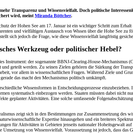
r Transparenz und Wissensvielfalt. Doch politische Interessenk
sichert wird, meint
Miranda Böttcher
.
tz der Hohen See am 17. Januar ist ein wichtiger Schritt zum Erhalt 
nten und vielfältigen Austausch von Wissen über die Hohe See zu för
tellt sich jedoch die Frage, wie diese Wissensvielfalt langfristig gesic
ches Werkzeug oder politischer Hebel?
des Instrument: der sogenannte BBNJ-Clearing-House-Mechanismus (CHM
 und geteilt werden. Zu seinen Zielen gehören die Stärkung der Trans
beit, vor allem in wissenschaftlichen Fragen. Während Ziele und Grund
d gerade das macht den Mechanismus politisch umkämpft.
erschiedliche Wissensformen in Entscheidungsprozesse einzubeziehen.
ormen systematisch einbezogen werden. Staaten müssten dabei nicht n
Effekte geplanter Aktivitäten. Eine solche umfassende Folgenabschätzun
.
ralismus zeigt sich in den Bestimmungen zur Zusammensetzung des wi
turwissenschaftliche Expertise hinausgehen und ein breiteres Spektrum
n für Aktivitäten in Gebieten jenseits nationaler Hoheitsgewalt auf
sche Umsetzung von Wissensvielfalt. Voraussetzung ist jedoch, dass das