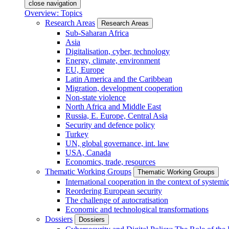
close navigation
Overview: Topics
Research Areas
Research Areas
Sub-Saharan Africa
Asia
Digitalisation, cyber, technology
Energy, climate, environment
EU, Europe
Latin America and the Caribbean
Migration, development cooperation
Non-state violence
North Africa and Middle East
Russia, E. Europe, Central Asia
Security and defence policy
Turkey
UN, global governance, int. law
USA, Canada
Economics, trade, resources
Thematic Working Groups
Thematic Working Groups
International cooperation in the context of systemic
Reordering European security
The challenge of autocratisation
Economic and technological transformations
Dossiers
Dossiers