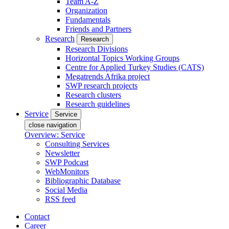
Team A-Z
Organization
Fundamentals
Friends and Partners
Research
Research
Research Divisions
Horizontal Topics Working Groups
Centre for Applied Turkey Studies (CATS)
Megatrends Afrika project
SWP research projects
Research clusters
Research guidelines
Service
Service
close navigation
Overview: Service
Consulting Services
Newsletter
SWP Podcast
WebMonitors
Bibliographic Database
Social Media
RSS feed
Contact
Career