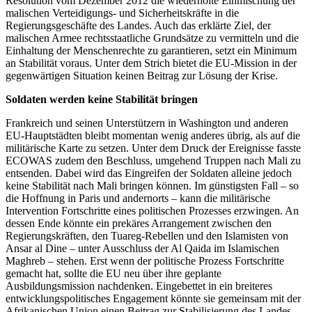
Resolution vom Dezember 2012 die wiederholte Einmischung der
malischen Verteidigungs- und Sicherheitskräfte in die
Regierungsgeschäfte des Landes. Auch das erklärte Ziel, der
malischen Armee rechtsstaatliche Grundsätze zu vermitteln und die
Einhaltung der Menschenrechte zu garantieren, setzt ein Minimum
an Stabilität voraus. Unter dem Strich bietet die EU-Mission in der
gegenwärtigen Situation keinen Beitrag zur Lösung der Krise.
Soldaten werden keine Stabilität bringen
Frankreich und seinen Unterstützern in Washington und anderen
EU-Hauptstädten bleibt momentan wenig anderes übrig, als auf die
militärische Karte zu setzen. Unter dem Druck der Ereignisse fasste
ECOWAS zudem den Beschluss, umgehend Truppen nach Mali zu
entsenden. Dabei wird das Eingreifen der Soldaten alleine jedoch
keine Stabilität nach Mali bringen können. Im günstigsten Fall – so
die Hoffnung in Paris und andernorts – kann die militärische
Intervention Fortschritte eines politischen Prozesses erzwingen. An
dessen Ende könnte ein prekäres Arrangement zwischen den
Regierungskräften, den Tuareg-Rebellen und den Islamisten von
Ansar al Dine – unter Ausschluss der Al Qaida im Islamischen
Maghreb – stehen. Erst wenn der politische Prozess Fortschritte
gemacht hat, sollte die EU neu über ihre geplante
Ausbildungsmission nachdenken. Eingebettet in ein breiteres
entwicklungspolitisches Engagement könnte sie gemeinsam mit der
Afrikanischen Union einen Beitrag zur Stabilisierung des Landes