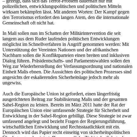
– gezeigt, dass sich das Terror-Problem dauerhaft nur mit
polizeilichen, entwicklungspolitischen und politischen Mitteln
wirksam bekämpfen lässt. Mit anderen Worten: Der Kampf gegen
den Terrorismus erfordert den langen Atem, den die internationale
Gemeinschaft oft nicht hat.
In Mali sollen nun im Schatten der Militärintervention die seit
langem aus dem Ruder laufenden politischen Entwicklungen
möglichst im Schnellverfahren in Angriff genommen werden: Mit
Unterstützung der Vereinten Nationen und der afrikanischen
Nachbarn sollen die Konfliktparteien einen breiten und inklusiven
Dialog führen. Präsidentschafts- und Parlamentswahlen sollen den
Weg zur Wiederherstellung der Verfassungsordnung und nationalen
Einheit Malis ebnen. Die Aussichten des politischen Prozesses sind
angesichts der eskalierenden Sicherheitslage jedoch mehr als
ungewiss.
Auch die Europäische Union ist gefordert, einen längerfristig
ausgerichteten Beitrag zur Stabilisierung Malis und der gesamten
Sahel-Region zu leisten. Bereits im März 2011 hatte der Rat der
Europäischen Union eine umfassende Strategie für Sicherheit und
Entwicklung in der Sahel-Region gebilligt. Diese Strategie ist zwar
umfassend angelegt und bezieht Fragen der Regierungsführung,
wirtschaftlichen Entwicklung und Rechtsstaatlichkeit mit ein.
Dennoch wird das Papier recht einseitig von sicherheitspolitischen