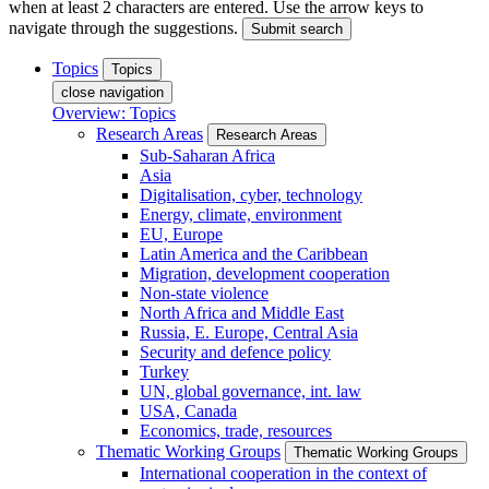
when at least 2 characters are entered. Use the arrow keys to
navigate through the suggestions.
Submit search
Topics
Topics
close navigation
Overview: Topics
Research Areas
Research Areas
Sub-Saharan Africa
Asia
Digitalisation, cyber, technology
Energy, climate, environment
EU, Europe
Latin America and the Caribbean
Migration, development cooperation
Non-state violence
North Africa and Middle East
Russia, E. Europe, Central Asia
Security and defence policy
Turkey
UN, global governance, int. law
USA, Canada
Economics, trade, resources
Thematic Working Groups
Thematic Working Groups
International cooperation in the context of