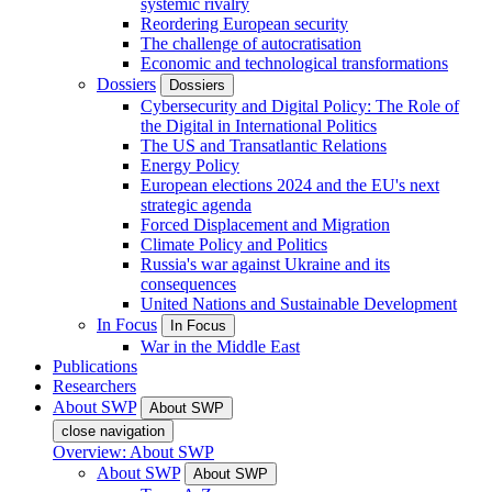
systemic rivalry
Reordering European security
The challenge of autocratisation
Economic and technological transformations
Dossiers
Dossiers
Cybersecurity and Digital Policy: The Role of
the Digital in International Politics
The US and Transatlantic Relations
Energy Policy
European elections 2024 and the EU's next
strategic agenda
Forced Displacement and Migration
Climate Policy and Politics
Russia's war against Ukraine and its
consequences
United Nations and Sustainable Development
In Focus
In Focus
War in the Middle East
Publications
Researchers
About SWP
About SWP
close navigation
Overview: About SWP
About SWP
About SWP