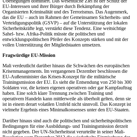
Überlegungen dominiert. Das wesentliche Ziel ist der Schutz der
EU-Interessen und ihrer Bürger durch Bekämpfung der
Organisierten Kriminalität und des Terrorismus. Das Augenmerk,
das die EU – auch im Rahmen der Gemeinsamen Sicherheits- und
Verteidigungspolitik (GSVP) – auf die Unterstützung der lokalen
Sicherheitskräfte legt, verstärkt diese Tendenz. Eine weitsichtige
Sahel- bzw. Afrika-Politik müsste die politischen und
entwicklungspolitischen Pfeiler des Konzepts stärken und mit der
vollen Unterstützung der Mitgliedstaaten umsetzen.
Fragwürdige EU-Mission
Mali verdeutlicht darüber hinaus die Schwächen des europäischen
Krisenmanagements. Im vergangenen Dezember beschlossen die
EU-Außenminister das Krisen-Konzept für die militärische
Trainingsmission der EU. Es sieht die Entsendung von 250 bis 300
Soldaten vor, die keinen eigenen operativen oder gar Kampfauftrag
haben. Eine solch klare Trennung zwischen Training und
operativem Handeln kann mittlerweile als überholt gelten, denn sie
ist in einem derart volatilen Umfeld nicht sinnvoll. Das Konzept ist
vielmehr Ergebnis eines Minimalkonsenses unter den EU-Staaten.
Darüber hinaus sind auch die politischen und sicherheitspolitischen
Bedingungen für eine Ausbildungs- und Trainingsmission derzeit
nicht gegeben. Der UN-Sicherheitsrat verurteilte in seiner Mali-