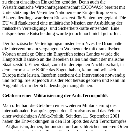
zu einem einseitigen Eingreifen genötigt. Denn auch die
Westafrikanische Wirtschaftsgemeinschaft (ECOWAS) bereitet mit
Unterstützung der Vereinten Nationen eine Eingreiftruppe vor.
Bisher allerdings war deren Einsatz erst für September geplant. Die
EU will flankierend eine militärische Mission zur Ausbildung der
malischen Verteidigungs- und Sicherheitskräfte entsenden. Eine
entsprechende Entscheidung wurde jedoch noch nicht getroffen.
Der französische Verteidigungsminister Jean-Yves Le Drian hatte
die Intervention am vergangenen Wochenende mit dramatischen
Worten unterlegt: Ohne ein Eingreifen seines Landes würde die
Hauptstadt Bamako an die Rebellen fallen und damit der malische
Staat zerstört. Einen Staat, zumal in der eigenen Nachbarschaft, in
dem terroristische Kräfte das Sagen haben, kann und will sich
Europa nicht leisten. Insofern erscheint die Intervention notwendig
und richtig. Sie ist jedoch aus der Not heraus geboren und kann im
Augenblick nur der Schadensbegrenzung dienen.
Gefahren einer Militarisierung der Anti-Terrorpolitik
Mali offenbart die Gefahren einer weiteren Militarisierung des
internationalen Kampfes gegen den Terrorismus und das Fehlen
einer weitsichtigen Afrika-Politik. Seit dem 11. September 2001
haben die Entwicklungen in den Hot Spots des Anti-Terrorkampfes
– Afghanistan, Jemen, Indonesien und an zahlreichen anderen Orten