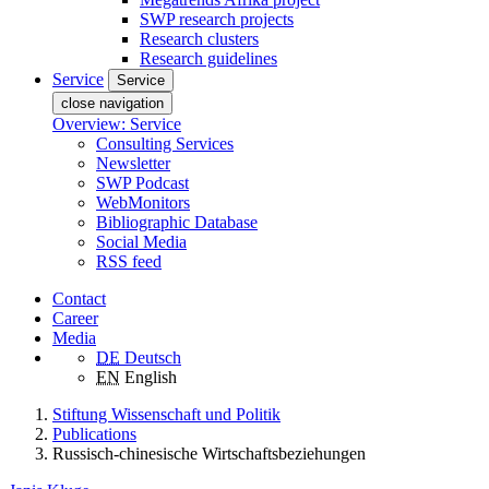
SWP research projects
Research clusters
Research guidelines
Service
Service
close navigation
Overview: Service
Consulting Services
Newsletter
SWP Podcast
WebMonitors
Bibliographic Database
Social Media
RSS feed
Contact
Career
Media
DE
Deutsch
EN
English
Stiftung Wissenschaft und Politik
Publications
Russisch-chinesische Wirtschaftsbeziehungen