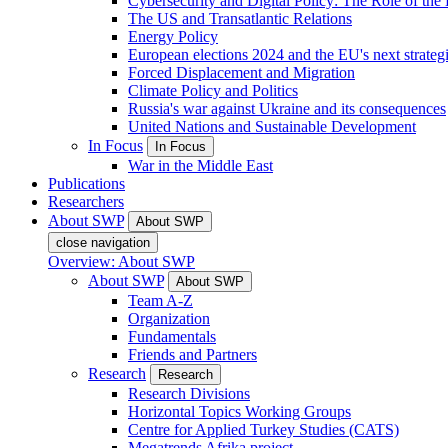
Cybersecurity and Digital Policy: The Role of the Di
The US and Transatlantic Relations
Energy Policy
European elections 2024 and the EU's next strateg
Forced Displacement and Migration
Climate Policy and Politics
Russia's war against Ukraine and its consequences
United Nations and Sustainable Development
In Focus
In Focus
War in the Middle East
Publications
Researchers
About SWP
About SWP
close navigation
Overview: About SWP
About SWP
About SWP
Team A-Z
Organization
Fundamentals
Friends and Partners
Research
Research
Research Divisions
Horizontal Topics Working Groups
Centre for Applied Turkey Studies (CATS)
Megatrends Afrika project