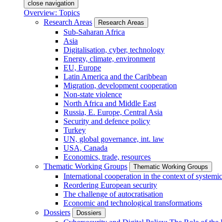
close navigation
Overview: Topics
Research Areas
Research Areas
Sub-Saharan Africa
Asia
Digitalisation, cyber, technology
Energy, climate, environment
EU, Europe
Latin America and the Caribbean
Migration, development cooperation
Non-state violence
North Africa and Middle East
Russia, E. Europe, Central Asia
Security and defence policy
Turkey
UN, global governance, int. law
USA, Canada
Economics, trade, resources
Thematic Working Groups
Thematic Working Groups
International cooperation in the context of systemic
Reordering European security
The challenge of autocratisation
Economic and technological transformations
Dossiers
Dossiers