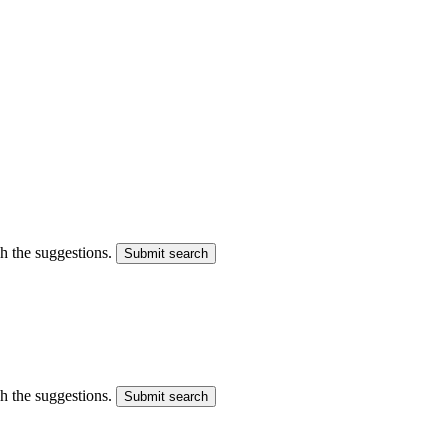
gh the suggestions.
Submit search
gh the suggestions.
Submit search