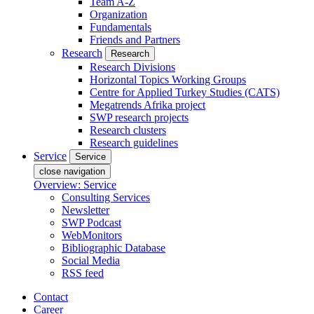
Team A-Z
Organization
Fundamentals
Friends and Partners
Research
Research
Research Divisions
Horizontal Topics Working Groups
Centre for Applied Turkey Studies (CATS)
Megatrends Afrika project
SWP research projects
Research clusters
Research guidelines
Service
Service
close navigation
Overview: Service
Consulting Services
Newsletter
SWP Podcast
WebMonitors
Bibliographic Database
Social Media
RSS feed
Contact
Career