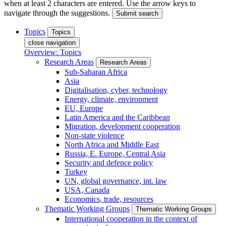
when at least 2 characters are entered. Use the arrow keys to
navigate through the suggestions.
Submit search
Topics
Topics
close navigation
Overview: Topics
Research Areas
Research Areas
Sub-Saharan Africa
Asia
Digitalisation, cyber, technology
Energy, climate, environment
EU, Europe
Latin America and the Caribbean
Migration, development cooperation
Non-state violence
North Africa and Middle East
Russia, E. Europe, Central Asia
Security and defence policy
Turkey
UN, global governance, int. law
USA, Canada
Economics, trade, resources
Thematic Working Groups
Thematic Working Groups
International cooperation in the context of