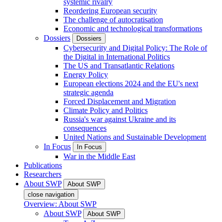
systemic rivalry
Reordering European security
The challenge of autocratisation
Economic and technological transformations
Dossiers
Dossiers
Cybersecurity and Digital Policy: The Role of
the Digital in International Politics
The US and Transatlantic Relations
Energy Policy
European elections 2024 and the EU's next
strategic agenda
Forced Displacement and Migration
Climate Policy and Politics
Russia's war against Ukraine and its
consequences
United Nations and Sustainable Development
In Focus
In Focus
War in the Middle East
Publications
Researchers
About SWP
About SWP
close navigation
Overview: About SWP
About SWP
About SWP