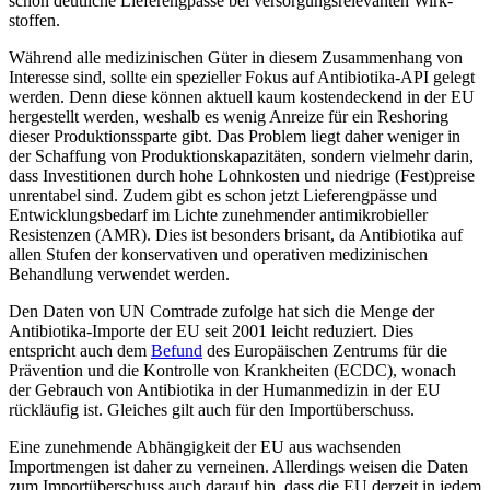
schon deutliche Liefer­engpässe bei versorgungsrelevanten Wirk­
stoffen.
Während alle medizinischen Güter in diesem Zusammenhang von
Interesse sind, sollte ein spezieller Fokus auf Antibiotika-API gelegt
werden. Denn diese können ak­tuell kaum kostendeckend in der EU
her­gestellt werden, weshalb es wenig Anreize für ein Reshoring
dieser Produktionssparte gibt. Das Problem liegt daher weniger in
der Schaffung von Produktionskapazitäten, sondern vielmehr darin,
dass Investitionen durch hohe Lohnkosten und niedrige (Fest)­preise
unrentabel sind. Zudem gibt es schon jetzt Lieferengpässe und
Entwicklungsbedarf im Lichte zunehmender antimikrobieller
Resistenzen (AMR). Dies ist besonders bri­sant, da Antibiotika auf
allen Stufen der konservativen und operativen medizinischen
Behandlung verwendet werden.
Den Daten von UN Comtrade zufolge hat sich die Menge der
Antibiotika-Importe der EU seit 2001 leicht reduziert. Dies
entspricht auch dem
Befund
des Europäischen Zen­trums für die
Prävention und die Kontrolle von Krankheiten (ECDC), wonach
der Ge­brauch von Antibiotika in der Human­medizin in der EU
rückläufig ist. Gleiches gilt auch für den Importüberschuss.
Eine zunehmende Abhängigkeit der EU aus wachsenden
Importmengen ist daher zu verneinen. Allerdings weisen die Daten
zum Importüberschuss auch darauf hin, dass die EU derzeit in jedem