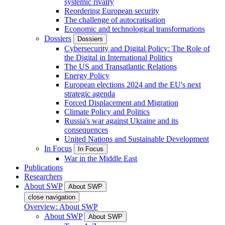
systemic rivalry
Reordering European security
The challenge of autocratisation
Economic and technological transformations
Dossiers
Dossiers
Cybersecurity and Digital Policy: The Role of
the Digital in International Politics
The US and Transatlantic Relations
Energy Policy
European elections 2024 and the EU's next
strategic agenda
Forced Displacement and Migration
Climate Policy and Politics
Russia's war against Ukraine and its
consequences
United Nations and Sustainable Development
In Focus
In Focus
War in the Middle East
Publications
Researchers
About SWP
About SWP
close navigation
Overview: About SWP
About SWP
About SWP