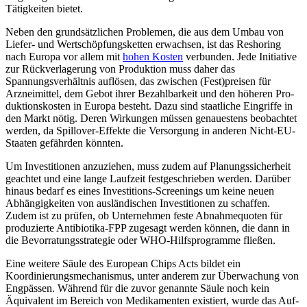
Tätig­keiten bietet.
Neben den grundsätzlichen Problemen, die aus dem Umbau von
Liefer- und Wert­schöpfungsketten erwachsen, ist das Re­shoring
nach Europa vor allem mit
hohen Kosten
verbunden. Jede Initiative
zur Rück­verlagerung von Produktion muss daher das
Spannungsverhältnis auflösen, das zwischen (Fest)preisen für
Arzneimittel, dem Gebot ihrer Bezahlbarkeit und den höheren Pro­
duktionskosten in Europa besteht. Dazu sind staatliche Eingriffe in
den Markt nötig. Deren Wirkungen müssen genauestens be­obachtet
werden, da Spillover-Effekte die Versorgung in anderen Nicht-EU-
Staaten gefährden könnten.
Um Investitionen anzuziehen, muss zu­dem auf Planungssicherheit
geachtet und eine lange Laufzeit festgeschrieben werden. Darüber
hinaus bedarf es eines Investitions-Screenings um keine neuen
Abhängig­keiten von ausländischen Investitionen zu schaffen.
Zudem ist zu prüfen, ob Unternehmen feste Abnahmequoten für
produzierte Anti­biotika-FPP zugesagt werden können, die dann in
die Bevorratungsstrategie oder WHO-Hilfsprogramme fließen.
Eine weitere Säule des European Chips Acts bildet ein
Koordinierungsmechanismus, unter anderem zur Überwachung von
Eng­pässen. Während für die zuvor genann­te Säule noch kein
Äquivalent im Bereich von Medikamenten existiert, wurde das Auf­