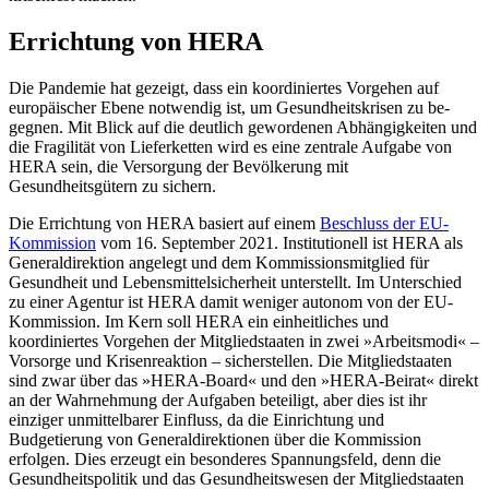
Errichtung von HERA
Die Pandemie hat gezeigt, dass ein koordi­niertes Vorgehen auf
europäischer Ebene notwendig ist, um Gesundheitskrisen zu be­
gegnen. Mit Blick auf die deutlich geworde­nen Abhängigkeiten und
die Fragilität von Lieferketten wird es eine zentrale Aufgabe von
HERA sein, die Versorgung der Bevöl­kerung mit
Gesundheitsgütern zu sichern.
Die Errichtung von HERA basiert auf einem
Beschluss der EU-
Kommission
vom 16. September 2021. Institutionell ist HERA als
Generaldirektion angelegt und dem Kommissionsmitglied für
Gesundheit und Lebensmittelsicherheit unterstellt. Im Unterschied
zu einer Agentur ist HERA da­mit weniger autonom von der EU-
Kommis­sion. Im Kern soll HERA ein einheitliches und
koordiniertes Vorgehen der Mitgliedstaaten in zwei »Arbeitsmodi« –
Vorsorge und Krisenreaktion – sicherstellen. Die Mitgliedstaaten
sind zwar über das »HERA-Board« und den »HERA-Beirat« direkt
an der Wahrnehmung der Aufgaben beteiligt, aber dies ist ihr
einziger unmittelbarer Einfluss, da die Einrichtung und
Budgetierung von Generaldirektionen über die Kommission
erfolgen. Dies erzeugt ein besonderes Span­nungs­feld, denn die
Gesundheitspolitik und das Gesundheitswesen der Mitgliedstaaten