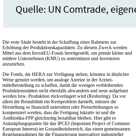
Die erste Säule besteht in der Schaffung eines Rahmens zur
Erhöhung der Produk­tionskapazitäten. Zu diesem Zweck werden
Mittel aus dem InvestEU-Fonds bereitgestellt, um primär kleine und
mittlere Unternehmen (KMU) zu unterstützen und Investoren
anzuziehen.
Die Fonds, die HERA zur Verfügung ste­hen, könnten in ähnlicher
Weise genutzt werden, um analoge Anreize in der Arznei­
mittelherstellung zu schaffen, damit die wenigen verbleibenden
Produktionsstätten nicht ebenfalls abwandern und neue auf­gebaut
werden bzw. Produktion rückverlagert wird (Reshoring). Da vor
allem die Ren­tabilität ein Kernproblem darstellt, müssen die
Herstellung so finanziell unterstützt oder Preiserhöhungen so
kompensiert wer­den, dass die Fertigung lukrativ ist und die
Antibiotika-FPP gleichzeitig bezahlbar bleiben. Hier gibt es
Anknüpfungspunkte für das IPCEI (Important Project of Common
European Interest) im Gesundheitsbereich, das einen gemeinsamen
Regelungsrahmen für die Finanzierung innovativer industrieller