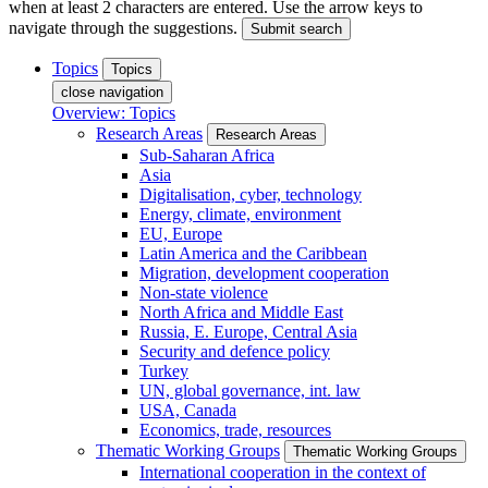
when at least 2 characters are entered. Use the arrow keys to
navigate through the suggestions.
Submit search
Topics
Topics
close navigation
Overview: Topics
Research Areas
Research Areas
Sub-Saharan Africa
Asia
Digitalisation, cyber, technology
Energy, climate, environment
EU, Europe
Latin America and the Caribbean
Migration, development cooperation
Non-state violence
North Africa and Middle East
Russia, E. Europe, Central Asia
Security and defence policy
Turkey
UN, global governance, int. law
USA, Canada
Economics, trade, resources
Thematic Working Groups
Thematic Working Groups
International cooperation in the context of