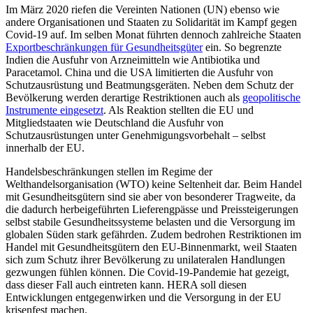
Im März 2020 riefen die Vereinten Natio­nen (UN) ebenso wie
andere Organisationen und Staaten zu Solidarität im Kampf gegen
Covid-19 auf. Im selben Monat führten den­noch zahlreiche Staaten
Exportbeschränkungen für Gesundheitsgüter
ein. So be­grenzte
Indien die Ausfuhr von Arznei­mitteln wie Antibiotika und
Paracetamol. China und die USA limitierten die Ausfuhr von
Schutzausrüstung und Beatmungs­geräten. Neben dem Schutz der
Bevölkerung werden derartige Restriktionen auch
als
geopolitische
Instrumente eingesetzt
. Als Reaktion stellten die EU und
Mitgliedstaaten wie Deutschland die Ausfuhr von
Schutzausrüstungen unter Genehmigungsvorbehalt – selbst
innerhalb der EU.
Handelsbeschränkungen stellen im Regime der
Welthandelsorganisation (WTO) keine Seltenheit dar. Beim Handel
mit Ge­sundheitsgütern sind sie aber von beson­derer Tragweite, da
die dadurch herbei­geführten Lieferengpässe und Preissteigerungen
selbst stabile Gesundheitssysteme belasten und die Versorgung im
globalen Süden stark gefährden. Zudem bedrohen Restriktionen im
Handel mit Gesundheitsgütern den EU-Binnenmarkt, weil Staaten
sich zum Schutz ihrer Bevölkerung zu uni­lateralen Handlungen
gezwungen fühlen können. Die Covid-19-Pandemie hat gezeigt,
dass dieser Fall auch eintreten kann. HERA soll diesen
Entwicklungen entgegenwirken und die Versorgung in der EU
krisenfest machen.