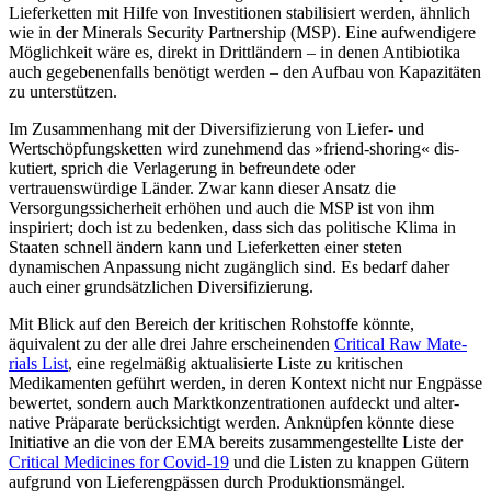
Lieferketten mit Hilfe von Investitionen stabilisiert werden, ähnlich
wie in der Minerals Security Partnership (MSP). Eine aufwendigere
Möglichkeit wäre es, direkt in Drittländern – in denen Antibiotika
auch gegebenenfalls benötigt werden – den Auf­bau von Kapazitäten
zu unterstützen.
Im Zusammenhang mit der Diversifizierung von Liefer- und
Wertschöpfungsketten wird zunehmend das »friend-shoring« dis­
kutiert, sprich die Verlagerung in befreundete oder
vertrauenswürdige Länder. Zwar kann dieser Ansatz die
Versorgungssicherheit erhöhen und auch die MSP ist von ihm
inspiriert; doch ist zu bedenken, dass sich das politische Klima in
Staaten schnell ändern kann und Lieferketten einer steten
dynamischen Anpassung nicht zugänglich sind. Es bedarf daher
auch einer grundsätzlichen Diversifizierung.
Mit Blick auf den Bereich der kritischen Rohstoffe könnte,
äquivalent zu der alle drei Jahre erscheinenden
Critical Raw Mate­
rials List
, eine regelmäßig aktualisierte Liste zu kritischen
Medikamenten geführt wer­den, in deren Kontext nicht nur Engpässe
bewertet, sondern auch Marktkonzentratio­nen aufdeckt und alter­
native Präparate berücksichtigt werden. Anknüpfen könnte diese
Initiative an die von der EMA bereits zusammengestellte Liste der
Critical Medi­cines for Covid-19
und die Listen zu knap­pen Gütern
aufgrund von Lieferengpässen durch Produktionsmängel.