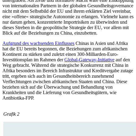
untergraben. Als zivile und normative Macht wäre eine Ent­kopplung
von internationalen Partnern in der globalen Gesundheitsgovernance
nicht mit dem Selbstbild der EU und ihrem er­klärten Ziel vereinbar,
eine »offene« strate­gische Autonomie zu erlangen. Vielmehr kann es
nur darum gehen, konzentrierte Importrisiken zu überwinden und
dieses Streben in die geopolitische Strategie der EU, vor allem mit
Blick auf die Beziehungen zu China, einzubetten.
Aufgrund des wachsenden Einflusses
Chinas in Asien und Afrika
hat die EU be­reits begonnen, die Beziehungen zum afrika­nischen
Kontinent zu stärken und zu­letzt einen 300-Milliarden-Euro-
Investitions­plan im Rahmen der
Global-Gateway-Ini­tiative
auf den
Weg gebracht. Während die
strategische Konkurrenz mit China in
Afrika besonders im Bereich Infrastruktur und Kre­ditvergabe zutage
tritt, ergeben sich auch im Gesundheitsbereich zunehmend
Verflechtungen zwischen afrikanischen Staa­ten und China. Diese
beziehen sich auf die Überwachung und Behandlung von
Krankheiten und die Lieferung von Gesund­heitsgütern, wie
Antibiotika-FPP.
Grafik 2