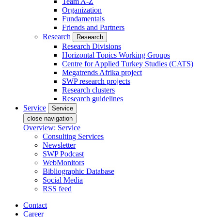
Team A-Z
Organization
Fundamentals
Friends and Partners
Research
Research
Research Divisions
Horizontal Topics Working Groups
Centre for Applied Turkey Studies (CATS)
Megatrends Afrika project
SWP research projects
Research clusters
Research guidelines
Service
Service
close navigation
Overview: Service
Consulting Services
Newsletter
SWP Podcast
WebMonitors
Bibliographic Database
Social Media
RSS feed
Contact
Career