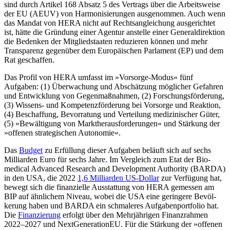
sind durch Artikel 168 Absatz 5 des Ver­trags über die Arbeitsweise
der EU (AEUV) von Harmonisierungen ausgenommen. Auch wenn
das Mandat von HERA nicht auf Rechtsangleichung ausgerichtet
ist, hätte die Gründung einer Agentur anstelle einer Generaldirektion
die Bedenken der Mitglied­staaten reduzieren können und mehr
Trans­parenz gegenüber dem Europäischen Parlament (EP) und dem
Rat geschaffen.
Das Profil von HERA umfasst im »Vorsorge-Modus« fünf
Aufgaben: (1) Überwachung und Abschätzung möglicher Gefahren
und Entwicklung von Gegenmaßnahmen, (2) For­schungsförderung,
(3) Wissens- und Kompe­tenzförderung bei Vorsorge und Reaktion,
(4) Beschaffung, Bevorratung und Ver­teilung medizinischer Güter,
(5) »Bewältigung von Marktherausforderungen« und Stärkung der
»offenen strategischen Autonomie«.
Das
Budget
zu Erfüllung dieser Aufgaben beläuft sich auf sechs
Milliarden Euro für sechs Jahre. Im Vergleich zum Etat der Bio­
medical Advanced Research and Development Authority (BARDA)
in den USA, die 2022
1,6 Milliarden US-Dollar
zur Verfügung hat,
bewegt sich die finanzielle Ausstattung von HERA gemessen am
BIP auf ähnlichem Niveau, wobei die USA eine geringere Bevöl­
kerung haben und BARDA ein schmaleres Aufgabenportfolio hat.
Die
Finanzierung
er­folgt über den Mehrjährigen Finanzrahmen
2022–2027 und NextGenerationEU. Für die Stärkung der »offenen