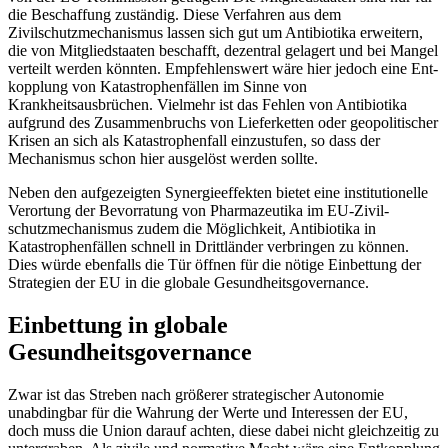
die Beschaffung zuständig. Diese Verfahren aus dem
Zivilschutzmechanismus lassen sich gut um Antibiotika erweitern,
die von Mit­gliedstaaten beschafft, dezentral gelagert und bei Mangel
verteilt werden könnten. Empfehlenswert wäre hier jedoch eine Ent­
kopplung von Katastrophenfällen im Sinne von
Krankheitsausbrüchen. Vielmehr ist das Fehlen von Antibiotika
aufgrund des Zusammenbruchs von Lieferketten oder geopolitischer
Krisen an sich als Katastrophenfall einzustufen, so dass der
Mechanismus schon hier ausgelöst werden sollte.
Neben den aufgezeigten Synergieeffekten bietet eine institutionelle
Verortung der Bevorratung von Pharmazeutika im EU-Zivil­
schutzmechanismus zudem die Mög­lich­keit, Antibiotika in
Katastrophenfällen schnell in Drittländer verbringen zu kön­nen.
Dies würde ebenfalls die Tür öffnen für die nötige Einbettung der
Strategien der EU in die globale Gesundheitsgovernance.
Einbettung in globale
Gesundheitsgovernance
Zwar ist das Streben nach größerer strate­gischer Autonomie
unabdingbar für die Wahrung der Werte und Interessen der EU,
doch muss die Union darauf achten, diese da­bei nicht gleichzeitig zu