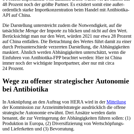
48 Prozent noch der größte Partner. Es existiert somit eine außer­
ordentlich starke Importkonzentration beim Handel mit Antibiotika-
API auf China.
Die Darstellung unterstreicht zudem die Notwendigkeit, auf die
tatsächliche
Menge
der Importe zu blicken und nicht auf den Wert.
Berücksichtigt man nur den Wert, würden 2021 nur etwa 28 Prozent
auf China entfallen. Die Betrachtung des Wertes führt damit zu einer
durch Preisunterschiede verzerrten Darstellung, die Abhängigkeiten
maskiert. Ähnlich werden Abhängigkeiten unterschätzt, wenn die
Einfuhren von Antibiotika-FPP beachtet werden: Hier ist China
immer noch der wichtigste Import­partner, aber nur mit circa
24 Prozent.
Wege zu offener strategischer Autonomie
bei Antibiotika
In Anknüpfung an den Auftrag von HERA wird in der
Mitteilung
der Kommission zur Arzneimittelstrategie ausdrücklich die offe­ne
strategische Autonomie erwähnt. Drei Ansätze werden darin
benannt, die zur Ver­ringerung der Abhängigkeiten führen sol­len: (1)
Produktion in Europa, (2) Diversi­fizierung von Wertschöpfungs-
und Liefer­ketten und (3) Bevorratung.