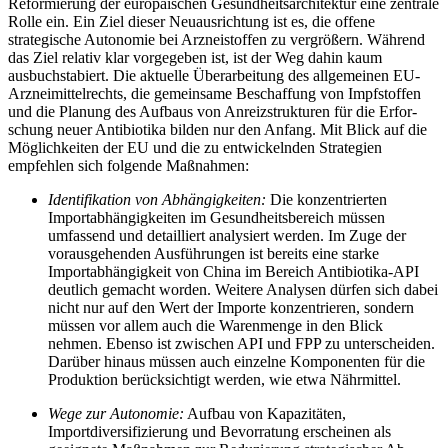
Reformierung der europäischen Gesundheitsarchitektur eine zentrale
Rolle ein. Ein Ziel dieser Neuausrichtung ist es, die offene
strategische Autonomie bei Arzneistoffen zu vergrößern. Während
das Ziel relativ klar vorgegeben ist, ist der Weg dahin kaum
ausbuchstabiert. Die aktuelle Überarbeitung des allgemeinen EU-
Arznei­mittelrechts, die gemeinsame Beschaffung von Impfstoffen
und die Planung des Auf­baus von Anreizstrukturen für die Erfor­
schung neuer Antibiotika bil­den nur den Anfang. Mit Blick auf die
Möglichkeiten der EU und die zu entwickelnden Strategien
empfehlen sich folgende Maßnahmen:
Identifikation von Abhängigkeiten:
Die kon­zentrierten
Importabhängigkeiten im Gesundheitsbereich müssen
umfassend und detailliert analysiert werden. Im Zuge der
vorausgehenden Ausführungen ist bereits eine starke
Importabhängig­keit von China im Bereich Antibiotika-API
deutlich gemacht worden. Weitere Analy­sen dürfen sich dabei
nicht nur auf den Wert der Importe konzentrieren, sondern
müssen vor allem auch die Warenmenge in den Blick
nehmen. Ebenso ist zwischen API und FPP zu unterscheiden.
Darüber hinaus müssen auch einzelne Kompo­nen­ten für die
Produktion berücksichtigt werden, wie etwa Nährmittel.
Wege zur Autonomie:
Aufbau von Kapazi­täten,
Importdiversifizierung und Bevorratung erscheinen als