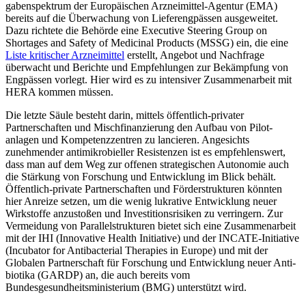
gabenspektrum der Europäischen Arznei­mittel-Agentur (EMA)
bereits auf die Über­wachung von Lieferengpässen ausgeweitet.
Dazu richtete die Behörde eine Executive Steering Group on
Shortages and Safety of Medicinal Products (MSSG) ein, die eine
Liste kritischer Arzneimittel
erstellt, Angebot und Nachfrage
überwacht und Berichte und Empfehlungen zur Bekämpfung von
Engpäs­sen vorlegt. Hier wird es zu intensiver Zu­sammenarbeit mit
HERA kommen müssen.
Die letzte Säule besteht darin, mittels öffentlich-privater
Partnerschaften und Mischfinanzierung den Aufbau von Pilot­
anlagen und Kompetenzzentren zu lancie­ren. Angesichts
zunehmender antimikro­bieller Resistenzen ist es empfehlenswert,
dass man auf dem Weg zur offenen strate­gischen Auto­nomie auch
die Stärkung von For­schung und Entwicklung im Blick be­hält.
Öffentlich-private Partnerschaften und Förderstrukturen könnten
hier Anreize setzen, um die wenig lukrative Entwicklung neuer
Wirkstoffe anzustoßen und Investi­tionsrisiken zu verringern. Zur
Vermeidung von Parallelstrukturen bietet sich eine Zu­sammenarbeit
mit der IHI (Innovative Health Initiative) und der INCATE-Initiative
(Incubator for Antibacterial Therapies in Europe) und mit der
Globalen Partnerschaft für Forschung und Entwicklung neuer Anti­
biotika (GARDP) an, die auch bereits vom
Bundesgesundheitsministerium (BMG) unterstützt wird.