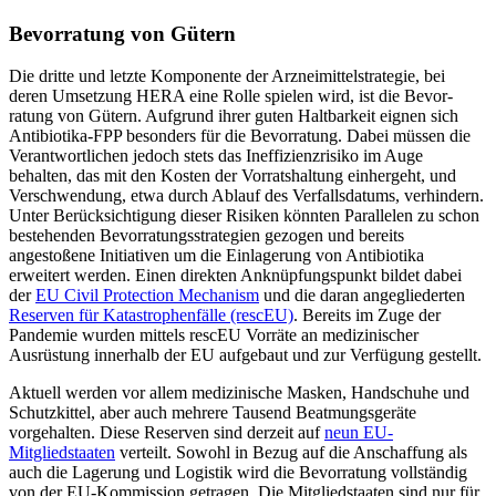
Bevorratung von Gütern
Die dritte und letzte Komponente der Arznei­mittelstrategie, bei
deren Umsetzung HERA eine Rolle spielen wird, ist die Bevor­
ratung von Gütern. Aufgrund ihrer guten Haltbarkeit eignen sich
Antibiotika-FPP besonders für die Bevorratung. Dabei müs­sen die
Verantwortlichen jedoch stets das Ineffizienzrisiko im Auge
behalten, das mit den Kosten der Vorratshaltung einhergeht, und
Verschwendung, etwa durch Ablauf des Verfallsdatums, verhindern.
Unter Berück­sichtigung dieser Risiken könnten Paralle­len zu schon
bestehenden Bevorratungs­strate­gien gezogen und bereits
angestoßene Initiativen um die Einlagerung von Anti­biotika
erweitert werden. Einen direkten Anknüpfungspunkt bildet dabei
der
EU Civil Protection Mechanism
und die daran angegliederten
Reserven für Katastrophenfälle (rescEU)
. Bereits im Zuge der
Pandemie wurden mittels rescEU Vorräte an medizinischer
Ausrüstung innerhalb der EU auf­gebaut und zur Verfügung gestellt.
Aktuell werden vor allem medizinische Masken, Handschuhe und
Schutzkittel, aber auch mehrere Tausend Beatmungsgeräte
vorgehalten. Diese Reserven sind derzeit auf
neun EU-
Mitgliedstaaten
verteilt. Sowohl in Bezug auf die Anschaffung als
auch die Lagerung und Logistik wird die Bevorratung vollständig
von der EU-Kommission getra­gen. Die Mitgliedstaaten sind nur für