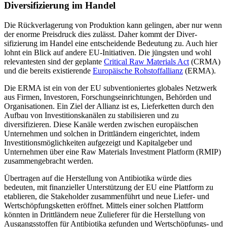
Diversifizierung im Handel
Die Rückverlagerung von Produktion kann gelingen, aber nur wenn
der enorme Preis­druck dies zulässt. Daher kommt der Diver­
sifizierung im Handel eine entscheidende Bedeutung zu. Auch hier
lohnt ein Blick auf andere EU-Initiativen. Die jüngsten und wohl
relevantesten sind der geplante
Criti­cal Raw Materials Act
(CRMA)
und die be­reits existierende
Europäische Rohstoff­allianz
(ERMA).
Die ERMA ist ein von der EU subventioniertes globales Netzwerk
aus Firmen, In­vestoren, Forschungseinrichtungen, Behör­den und
Organisationen. Ein Ziel der Alli­anz ist es, Lieferketten durch den
Aufbau von Investitionskanälen zu stabilisieren und zu
diversifizieren. Diese Kanäle werden zwischen europäischen
Unternehmen und solchen in Drittländern eingerichtet, indem
Investi­tionsmöglichkeiten aufgezeigt und Kapital­geber und
Unternehmen über eine Raw Materials Investment Platform (RMIP)
zusammengebracht werden.
Übertragen auf die Herstellung von Anti­biotika würde dies
bedeuten, mit finanzieller Unterstützung der EU eine Plattform zu
etablieren, die Stakeholder zusammenführt und neue Liefer- und
Wertschöpfungsketten eröffnet. Mittels einer solchen Plattform
könnten in Drittländern neue Zulieferer für die Herstellung von
Ausgangsstoffen für Antibiotika gefunden und Wertschöpfungs- und