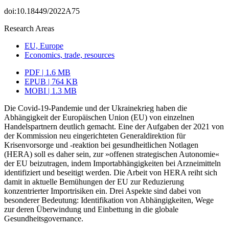
doi:10.18449/2022A75
Research Areas
EU, Europe
Economics, trade, resources
PDF | 1.6 MB
EPUB | 764 KB
MOBI | 1.3 MB
Die Covid-19-Pandemie und der Ukrainekrieg haben die
Abhängigkeit der Europäischen Union (EU) von einzelnen
Handelspartnern deutlich gemacht. Eine der Aufgaben der 2021 von
der Kommission neu eingerichteten Generaldirektion für
Krisenvorsorge und -reaktion bei gesundheitlichen Notlagen
(HERA) soll es daher sein, zur »offenen strategischen Autonomie«
der EU beizutragen, indem Importabhängigkeiten bei Arzneimitteln
identifiziert und beseitigt werden. Die Arbeit von HERA reiht sich
da­mit in aktuelle Bemühungen der EU zur Reduzierung
konzentrierter Importrisiken ein. Drei Aspekte sind dabei von
besonderer Bedeutung: Identifikation von Abhängigkeiten, Wege
zur deren Überwindung und Einbettung in die globale
Gesundheitsgovernance.