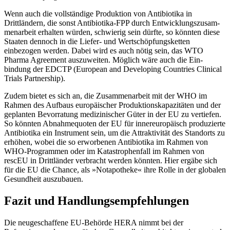
Wenn auch die vollständige Produktion von Antibiotika in
Drittländern, die sonst Antibiotika-FPP durch Entwicklungszusam­
menarbeit erhalten würden, schwierig sein dürfte, so könnten diese
Staaten dennoch in die Liefer- und Wertschöpfungsketten
einbezogen werden. Dabei wird es auch nötig sein, das WTO
Pharma Agreement aus­zuweiten. Möglich wäre auch die Ein­
bindung der EDCTP (European and Devel­oping Countries Clinical
Trials Partnership).
Zudem bietet es sich an, die Zusammenarbeit mit der WHO im
Rahmen des Auf­baus europäischer Produktionskapazitäten und der
geplanten Bevorratung medizini­scher Güter in der EU zu vertiefen.
So könn­ten Abnahmequoten der EU für innereuropäisch produzierte
Antibiotika ein Instrument sein, um die Attraktivität des Stand­orts zu
erhöhen, wobei die so erworbenen Antibiotika im Rahmen von
WHO-Program­men oder im Katastrophenfall im Rahmen von
rescEU in Drittländer verbracht werden könnten. Hier ergäbe sich
für die EU die Chance, als »Notapotheke« ihre Rolle in der globalen
Gesundheit auszubauen.
Fazit und Handlungsempfehlungen
Die neugeschaffene EU-Behörde HERA nimmt bei der