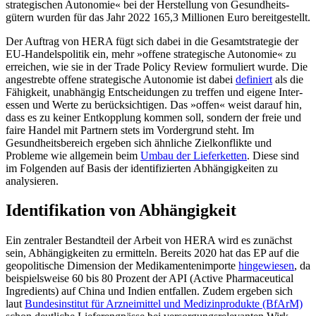
strategischen Auto­nomie« bei der Herstellung von Gesundheits­
gütern wurden für das Jahr 2022 165,3 Mil­lionen Euro bereit­gestellt.
Der Auftrag von HERA fügt sich dabei in die Gesamtstrategie der
EU-Handelspolitik ein, mehr »offene strategische Autonomie« zu
erreichen, wie sie in der Trade Policy Review formuliert wurde. Die
angestrebte offene strate­gische Autonomie ist dabei
definiert
als die
Fähigkeit, unabhängig Ent­scheidungen zu treffen und eigene Inter­
essen und Werte zu berücksichtigen. Das »offen« weist darauf hin,
dass es zu keiner Entkopplung kommen soll, sondern der freie und
faire Handel mit Partnern stets im Vordergrund steht. Im
Gesundheitsbereich ergeben sich ähnliche Zielkonflikte und
Probleme wie allgemein beim
Umbau der Lieferketten
. Diese sind
im Folgenden auf Basis der identifizierten Abhängigkeiten zu
analysieren.
Identifikation von Abhängigkeit
Ein zentraler Bestandteil der Arbeit von HERA wird es zunächst
sein, Abhängig­keiten zu ermitteln. Bereits 2020 hat das EP auf die
geopolitische Dimension der Medi­kamentenimporte
hingewiesen
, da
bei­spielsweise 60 bis 80 Prozent der API (Active Pharmaceutical
Ingredients) auf China und Indien entfallen. Zudem ergeben sich
laut
Bundesinstitut für Arzneimittel und Medi­zinprodukte (BfArM)