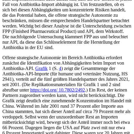
Fall von Anti­biotika-Import abhängig ist. Um festzustellen, ob es
sich bei diesen Abhängigkeiten um kon­zentrierte Risiken handelt,
die das Potential haben, die offene strategische Autonomie zu
beschränken, müssen die entsprechenden Handelspartner betrachtet
werden. Wichtig bei dieser Analyse ist die Unter­scheidung zwischen
FPP (Finished Pharmaceutical Product) und API, dem Wirkstoff.
Die nachfolgende Untersuchung klammert FPP aus und beleuchtet
nur API, da diese das Schlüsselelement für die Her­stellung der
Antibiotika in der EU sind.
Offene strategische Autonomie im Be­reich Antibiotika erfordert
zunächst die Identifikation von Abhängigkeiten beim Import von
Antibiotika-API.
Grafik
1 (S.
4
) zeigt die Gesamtmenge der
Antibiotika-API-Importe (für humane und veterinäre Nut­zung, HS
2941), verteilt auf die fünf größten Handelspartner des Jahres 2021,
seit 2001. (Die Replikationsmaterialien für Grafik 1 und 2 sind
abrufbar unter
https://doi.org/ 10.7802/2492
.) Ein Rest, der keinen
Part­nern zugeordnet werden kann, wird nicht berücksichtigt. Die
Grafik zeigt deutlich eine zunehmende Konzentration im Handel mit
China. Während im Jahr 2001 rund 37 Prozent aller Importe aus
China stamm­ten, hat sich dieser Anteil auf circa 79 Pro­zent mehr als
verdoppelt. Selbst wenn der unzuordenbare Rest an Importen
mitberück­sichtigt wird, bewegt sich der Anteil immer noch bei etwa
66 Prozent. Dagegen liegen die USA auf Platz zwei mit nur etwa
6 Pro­zent Importanteil weit dahinter. Diese waren vor 20 Jahren mit