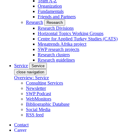
Team A-Z
Organization
Fundamentals
Friends and Partners
Research
Research
Research Divisions
Horizontal Topics Working Groups
Centre for Applied Turkey Studies (CATS)
Megatrends Afrika project
SWP research projects
Research clusters
Research guidelines
Service
Service
close navigation
Overview: Service
Consulting Services
Newsletter
SWP Podcast
WebMonitors
Bibliographic Database
Social Media
RSS feed
Contact
Career