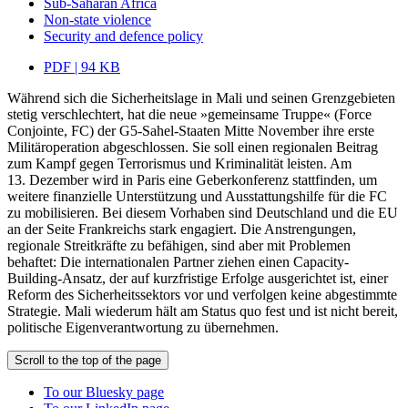
Sub-Saharan Africa
Non-state violence
Security and defence policy
PDF | 94 KB
Während sich die Sicherheitslage in Mali und seinen Grenzgebieten
stetig verschlechtert, hat die neue »gemeinsame Truppe« (Force
Conjointe, FC) der G5-Sahel-Staaten Mitte November ihre erste
Militäroperation abgeschlossen. Sie soll einen regionalen Beitrag
zum Kampf gegen Terrorismus und Kriminalität leisten. Am
13. Dezember wird in Paris eine Geberkonferenz stattfinden, um
weitere finanzielle Unterstützung und Ausstattungshilfe für die FC
zu mobilisieren. Bei diesem Vorhaben sind Deutschland und die EU
an der Seite Frankreichs stark engagiert. Die Anstrengungen,
regionale Streitkräfte zu befähigen, sind aber mit Problemen
behaftet: Die internationalen Partner ziehen einen Capacity-
Building-Ansatz, der auf kurzfristige Erfolge ausgerichtet ist, einer
Reform des Sicherheitssektors vor und verfolgen keine abgestimmte
Strategie. Mali wiederum hält am Status quo fest und ist nicht bereit,
politische Eigenverantwortung zu übernehmen.
Scroll to the top of the page
To our Bluesky page