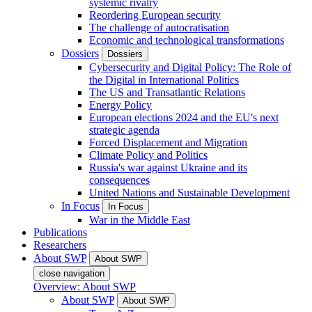
systemic rivalry
Reordering European security
The challenge of autocratisation
Economic and technological transformations
Dossiers
Dossiers
Cybersecurity and Digital Policy: The Role of
the Digital in International Politics
The US and Transatlantic Relations
Energy Policy
European elections 2024 and the EU's next
strategic agenda
Forced Displacement and Migration
Climate Policy and Politics
Russia's war against Ukraine and its
consequences
United Nations and Sustainable Development
In Focus
In Focus
War in the Middle East
Publications
Researchers
About SWP
About SWP
close navigation
Overview: About SWP
About SWP
About SWP