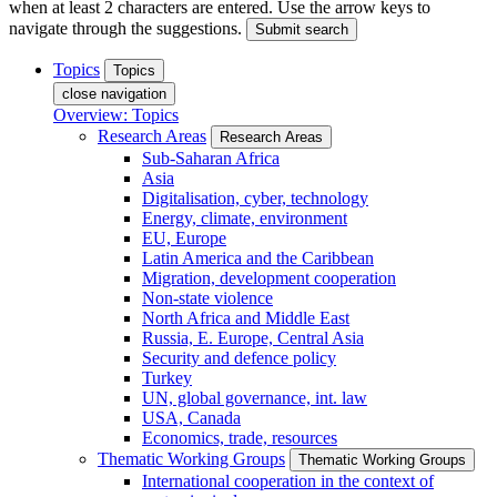
when at least 2 characters are entered. Use the arrow keys to
navigate through the suggestions.
Submit search
Topics
Topics
close navigation
Overview: Topics
Research Areas
Research Areas
Sub-Saharan Africa
Asia
Digitalisation, cyber, technology
Energy, climate, environment
EU, Europe
Latin America and the Caribbean
Migration, development cooperation
Non-state violence
North Africa and Middle East
Russia, E. Europe, Central Asia
Security and defence policy
Turkey
UN, global governance, int. law
USA, Canada
Economics, trade, resources
Thematic Working Groups
Thematic Working Groups
International cooperation in the context of