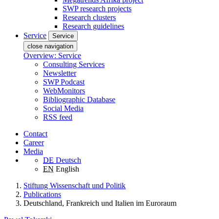
SWP research projects
Research clusters
Research guidelines
Service
Service
close navigation
Overview: Service
Consulting Services
Newsletter
SWP Podcast
WebMonitors
Bibliographic Database
Social Media
RSS feed
Contact
Career
Media
DE
Deutsch
EN
English
Stiftung Wissenschaft und Politik
Publications
Deutschland, Frankreich und Italien im Euroraum