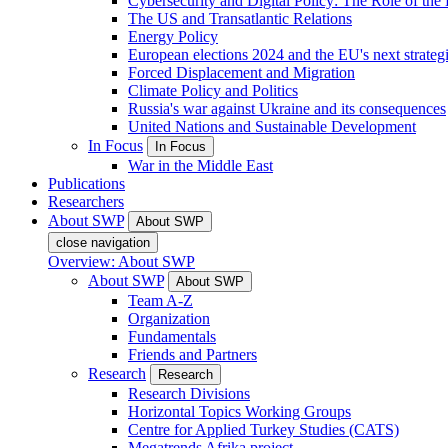
Cybersecurity and Digital Policy: The Role of the Di
The US and Transatlantic Relations
Energy Policy
European elections 2024 and the EU's next strateg
Forced Displacement and Migration
Climate Policy and Politics
Russia's war against Ukraine and its consequences
United Nations and Sustainable Development
In Focus
In Focus
War in the Middle East
Publications
Researchers
About SWP
About SWP
close navigation
Overview: About SWP
About SWP
About SWP
Team A-Z
Organization
Fundamentals
Friends and Partners
Research
Research
Research Divisions
Horizontal Topics Working Groups
Centre for Applied Turkey Studies (CATS)
Megatrends Afrika project