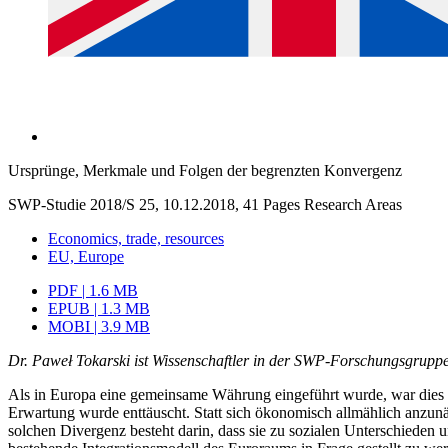
Ursprünge, Merkmale und Folgen der begrenzten Konvergenz
SWP-Studie 2018/S 25, 10.12.2018, 41 Pages
Research Areas
Economics, trade, resources
EU, Europe
PDF | 1.6 MB
EPUB | 1.3 MB
MOBI | 3.9 MB
Dr. Paweł Tokarski ist Wissenschaftler in der SWP‑Forschungsgrup
Als in Europa eine gemeinsame Währung eingeführt wurde, war dies m
Erwartung wurde enttäuscht. Statt sich ökonomisch allmählich anzunäh
solchen Divergenz besteht darin, dass sie zu sozialen Unterschieden u