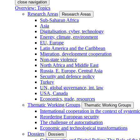
close navigation
Overview: Topics
Research Areas
Research Areas
Sub-Saharan Africa
Asia
Digitalisation, cyber, technology
Energy, climate, environment
EU, Europe
Latin America and the Caribbean
Migration, development cooperation
Non-state violence
North Africa and Middle East
Russia, E. Europe, Central Asia
Security and defence policy
Turkey
UN, global governance, int. law
USA, Canada
Economics, trade, resources
Thematic Working Groups
Thematic Working Groups
International cooperation in the context of systemic
Reordering European security
The challenge of autocratisation
Economic and technological transformations
Dossiers
Dossiers