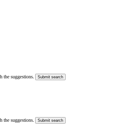
gh the suggestions.
Submit search
gh the suggestions.
Submit search